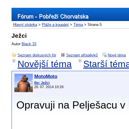
Hlavní stránka
>
Pláže a koupání
>
Téma
> Strana 5
Ježci
Autor
Black 33
Seznam diskusních fór
Seznam příspěvků
Nové téma
Novější téma
Starší tém
MotoMoto
Re: Ježci
20. 07. 2014 10:26
Opravuji na Pelješacu v
___________________