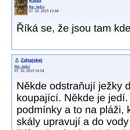
Kudu
Re: Ježci
07. 10. 2015 13:48
Říká se, že jsou tam kde
Zahajskej
Re: Ježci
07. 10. 2015 14:14
Někde odstraňují ježky 
koupající. Někde je jedí
podmínky a to na pláži,
skály upravují a do vod