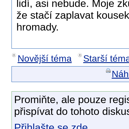
lidí, asi nebude. Moje z
že stačí zaplavat kousek
hromady.
Novější téma
Starší tém
Náhl
Promiňte, ale pouze regi
přispívat do tohoto disku
Přihlašte se zde.