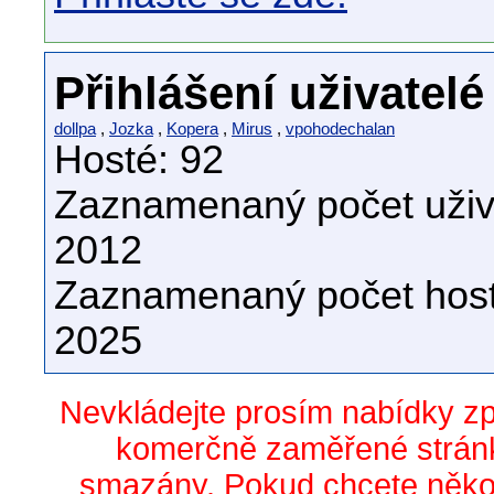
Přihlášení uživatelé
dollpa
,
Jozka
,
Kopera
,
Mirus
,
vpohodechalan
Hosté: 92
Zaznamenaný počet uživa
2012
Zaznamenaný počet host
2025
Nevkládejte prosím nabídky z
komerčně zaměřené stránk
smazány. Pokud chcete něko