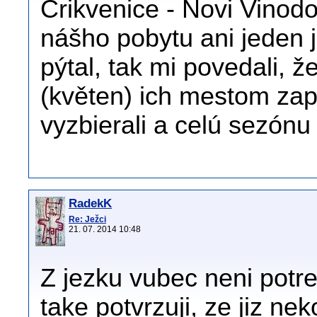
Crikvenice - Novi Vinodo
nášho pobytu ani jeden 
pýtal, tak mi povedali, 
(květen) ich mestom zap
vyzbierali a celú sezónu
RadekK
Re: Ježci
21. 07. 2014 10:48
Z jezku vubec neni potr
take potvrzuji, ze jiz neko