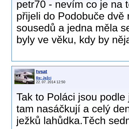
petr70 - nevím co je na 
přijeli do Podobuče dvě 
sousedů a jedna měla se
byly ve věku, kdy by nějak
tvsat
Re: Ježci
22. 07. 2014 12:50
Tak to Poláci jsou podle 
tam nasáčkují a celý den
ježků lahůdka.Těch sed