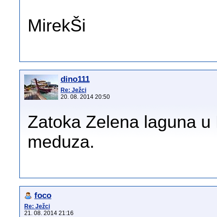
MirekŠi
dino111
Re: Ježci
20. 08. 2014 20:50
Zatoka Zelena laguna u 
meduza.
foco
Re: Ježci
21. 08. 2014 21:16