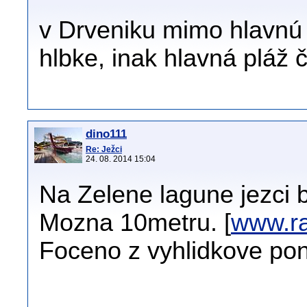
v Drveniku mimo hlavnú p
hlbke, inak hlavná pláž 
dino111
Re: Ježci
24. 08. 2014 15:04
Na Zelene lagune jezci by
Mozna 10metru. [
www.ra
Foceno z vyhlidkove pon