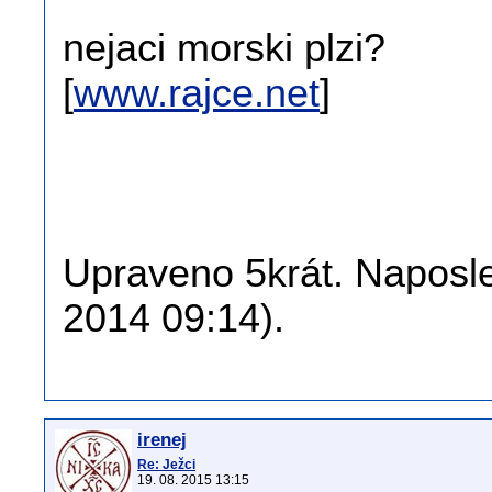
nejaci morski plzi?
[
www.rajce.net
]
Upraveno 5krát. Naposle
2014 09:14).
irenej
Re: Ježci
19. 08. 2015 13:15