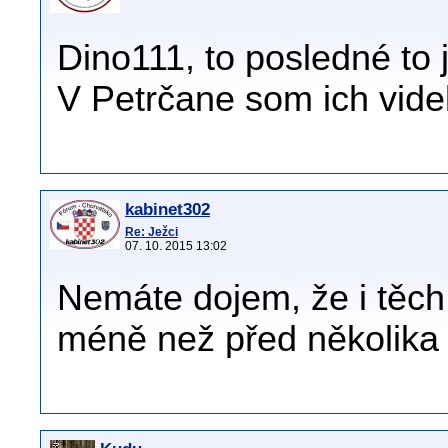
Dino111, to posledné to 
V Petrčane som ich vide
kabinet302
Re: Ježci
07. 10. 2015 13:02
Nemáte dojem, že i těch
méně než před několika