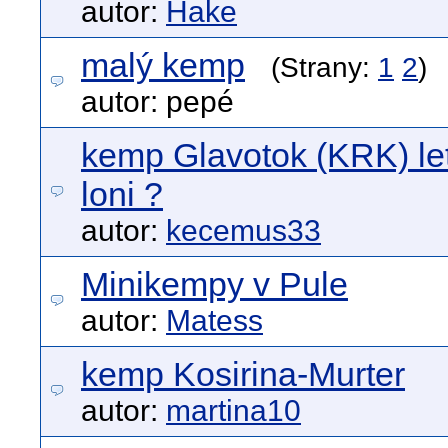
autor:
Hake
malý kemp
(Strany:
1
2
)
autor: pepé
kemp Glavotok (KRK) let
loni ?
autor:
kecemus33
Minikempy v Pule
autor:
Matess
kemp Kosirina-Murter
autor:
martina10