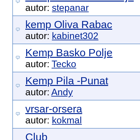
autor:
stepanar
kemp Oliva Rabac
autor:
kabinet302
Kemp Basko Polje
autor:
Tecko
Kemp Pila -Punat
autor:
Andy
vrsar-orsera
autor:
kokmal
Club