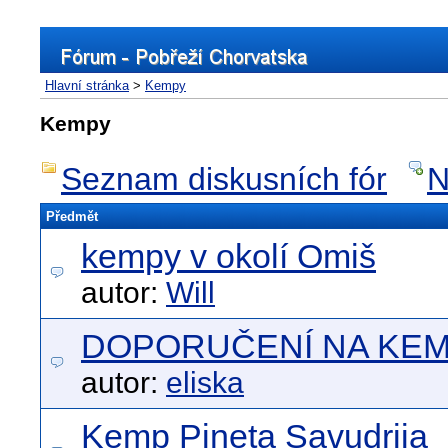
Hlavní stránka
>
Kempy
Kempy
Seznam diskusních fór
N
Předmět
kempy v okolí Omiš
autor:
Will
DOPORUČENÍ NA KE
autor:
eliska
Kemp Pineta Savudrija