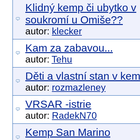
Klidný kemp či ubytko v
soukromí u Omiše??
autor:
klecker
Kam za zabavou...
autor:
Tehu
Děti a vlastní stan v ke
autor:
rozmazleney
VRSAR -istrie
autor:
RadekN70
Kemp San Marino