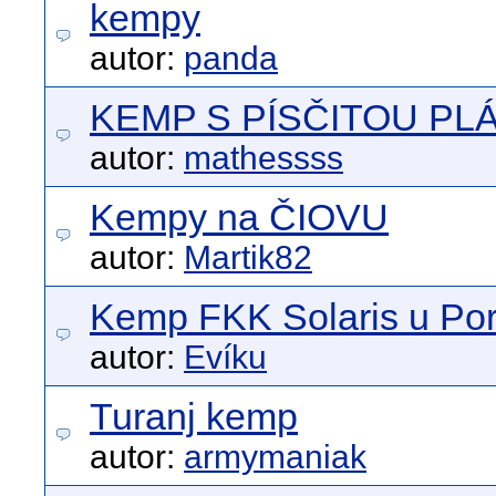
kempy
autor:
panda
KEMP S PÍSČITOU PLÁ
autor:
mathessss
Kempy na ČIOVU
autor:
Martik82
Kemp FKK Solaris u Po
autor:
Evíku
Turanj kemp
autor:
armymaniak