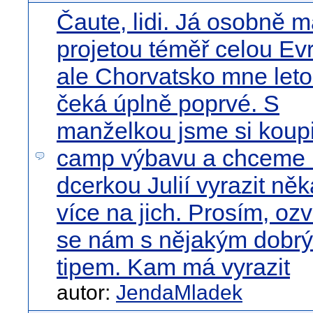
Čaute, lidi. Já osobně 
projetou téměř celou Ev
ale Chorvatsko mne let
čeká úplně poprvé. S
manželkou jsme si koupi
camp výbavu a chceme i
dcerkou Julií vyrazit ně
více na jich. Prosím, oz
se nám s nějakým dobr
tipem. Kam má vyrazit
autor:
JendaMladek