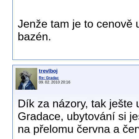
Jenže tam je to cenově 
bazén.
trevlboj
Re: Gradac
09. 02. 2010 20:16
Dík za názory, tak ješte 
Gradace, ubytování si j
na přelomu června a čer