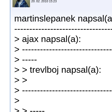
20. 02. 2010 15:23
martinslepanek napsal(a
--------------------------------
> ajax napsal(a):
> ------------------------------
> -----
> > trevlboj napsal(a):
> >
> ------------------------------
>
> > -----