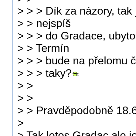
> > > Dík za názory, tak 
> > nejspíš
> > > do Gradace, ubyto
> > Termín
> > > bude na přelomu č
> > > taky?
> >
> >
> > Pravděpodobně 18.6
>
> Tak letos Gradac ale 