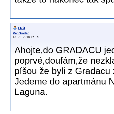
rob
Re: Gradac
13. 02. 2010 16:14
Ahojte,do GRADACU jed
poprvé,doufám,že nezkla
píšou že byli z Gradacu
Jedeme do apartmánu Ni
Laguna.