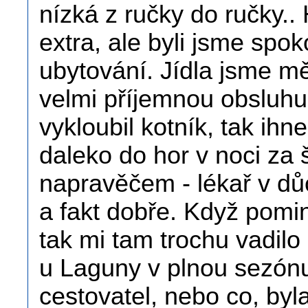
nízká z ručky do ručky.. 
extra, ale byli jsme spo
ubytování. Jídla jsme mě
velmi příjemnou obsluhu
vykloubil kotník, tak ihn
daleko do hor v noci za
napravěčem - lékař v důc
a fakt dobře. Když pominu
tak mi tam trochu vadilo
u Laguny v plnou sezón
cestovatel, nebo co, byl