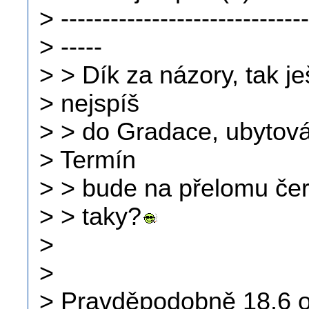
> ------------------------------
> -----
> > Dík za názory, tak je
> nejspíš
> > do Gradace, ubytová
> Termín
> > bude na přelomu čer
> > taky?
>
>
> Pravděpodobně 18.6 o