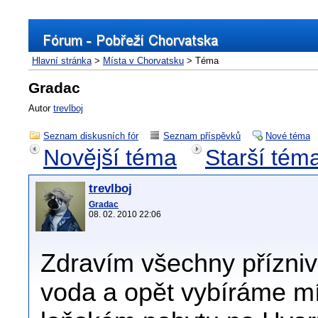
Hlavní stránka
>
Místa v Chorvatsku
> Téma
Gradac
Autor
trevlboj
Seznam diskusních fór
Seznam příspěvků
Nové téma
Novější téma
Starší tém
trevlboj
Gradac
08. 02. 2010 22:06
Zdravím všechny přízniv
voda a opět vybíráme m