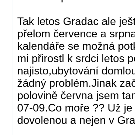
Tak letos Gradac ale je
přelom července a srpn
kalendáře se možná po
mi přirostl k srdci letos
najisto,ubytování dom
žádný problém.Jinak zač
polovině června jsem ta
07-09.Co moře ?? Už je
dovolenou a nejen v Gra