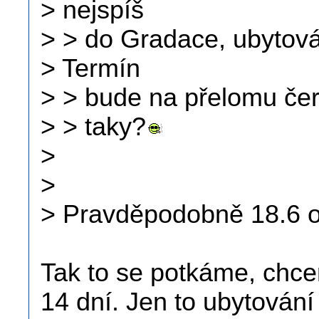
> nejspíš
> > do Gradace, ubytová
> Termín
> > bude na přelomu čer
> > taky?
>
>
> Pravděpodobně 18.6 o
Tak to se potkáme, chce
14 dní. Jen to ubytování