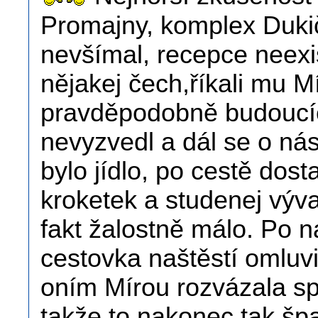
Promajny, komplex Dukič
nevšímal, recepce neexis
nějakej čech,říkali mu M
pravděpodobně budoucíc
nevyzvedl a dál se o nás
bylo jídlo, po cestě dosta
kroketek a studenej výv
fakt žalostně málo. Po 
cestovka naštěstí omluvil
oním Mírou rozvázala spo
takže to nakonec tak šp