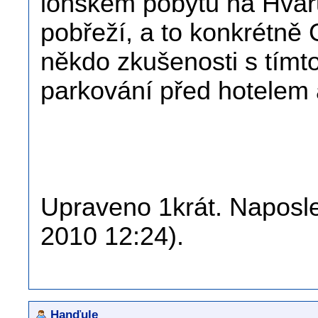
loňském pobytu na Hvaru
pobřeží, a to konkrétně
někdo zkušenosti s tímto
parkování před hotelem 
Upraveno 1krát. Naposled
2010 12:24).
Hanďule