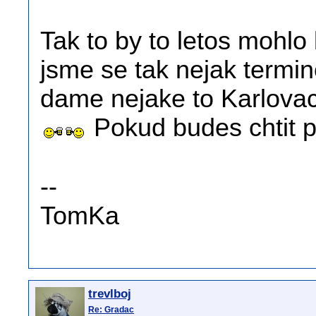
Tak to by to letos mohlo
jsme se tak nejak termin
dame nejake to Karlova
Pokud budes chtit p
--
TomKa
trevlboj
Re: Gradac