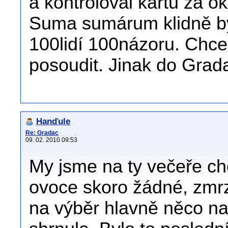
a kontroloval kartu za 
Suma sumárum klidně by
100lidí 100názoru. Chce
posoudit. Jinak do Grada
Hanďule
Re: Gradac
09. 02. 2010 09:53
My jsme na ty večeře ch
ovoce skoro žádné, zmrz
na výběr hlavně něco na