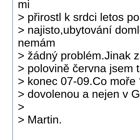
mi
> přirostl k srdci letos p
> najisto,ubytování do
nemám
> žádný problém.Jinak z
> polovině června jsem 
> konec 07-09.Co moře 
> dovolenou a nejen v G
>
> Martin.