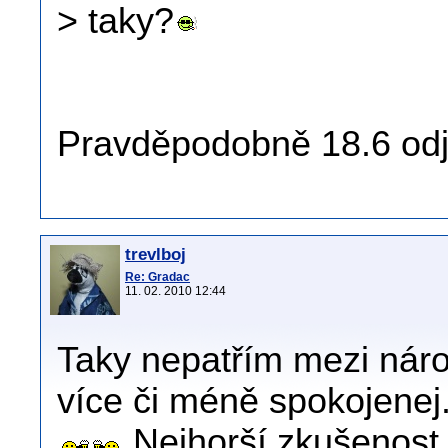
> taky?
Pravděpodobně 18.6 od
trevlboj
Re: Gradac
11. 02. 2010 12:44
Taky nepatřím mezi náro
více či méně spokojenej.
Nejhorší zkušenost