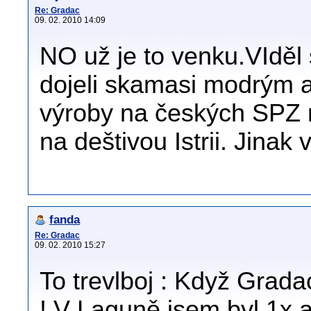
Re: Gradac
09. 02. 2010 14:09
NO už je to venku.VIděl
dojeli skamasi modrým 
výroby na českých SPZ na
na deštivou Istrii. Jinak
fanda
Re: Gradac
09. 02. 2010 15:27
To trevlboj : Když Grada
! V Laguně jsem byl 1x a 