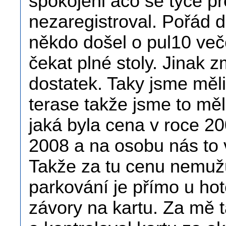
spokojeni aco se týče pře
nezaregistroval. Pořád do
někdo došel o pul10 ve
čekat plné stoly. Jinak 
dostatek. Taky jsme měli 
terase takže jsme to mě
jaká byla cena v roce 20
2008 a na osobu nás to 
Takže za tu cenu nemuž
parkování je přímo u hot
závory na kartu. Za mě t