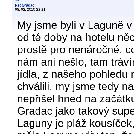
Re: Gradac
08. 02. 2010 22:21
My jsme byli v Laguně v 
od té doby na hotelu něc
prostě pro nenáročné, c
nám ani nešlo, tam tráv
jídla, z našeho pohledu ni
chválili, my jsme tedy n
nepřišel hned na začátku
Gradac jako takový supe
Laguny je pláž kousíček, 