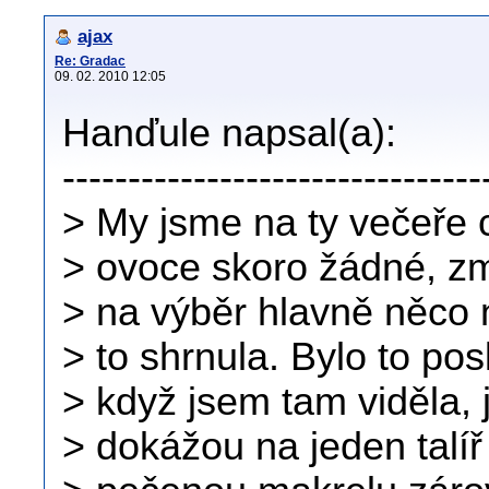
ajax
Re: Gradac
09. 02. 2010 12:05
Hanďule napsal(a):
--------------------------------
> My jsme na ty večeře 
> ovoce skoro žádné, zm
> na výběr hlavně něco 
> to shrnula. Bylo to pos
> když jsem tam viděla, j
> dokážou na jeden talíř