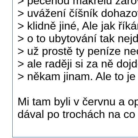
> pečenou makrelu zárov
> uvážení číšník dohazo
> klidně jiné, Ale jak řík
> o to ubytování tak nej
> už prostě ty peníze n
> ale raději si za ně do
> někam jinam. Ale to je
Mi tam byli v červnu a o
dával po trochách na co