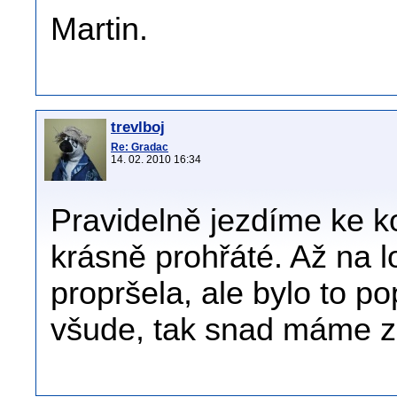
Martin.
trevlboj
Re: Gradac
14. 02. 2010 16:34
Pravidelně jezdíme ke k
krásně prohřáté. Až na l
propršela, ale bylo to po
všude, tak snad máme za