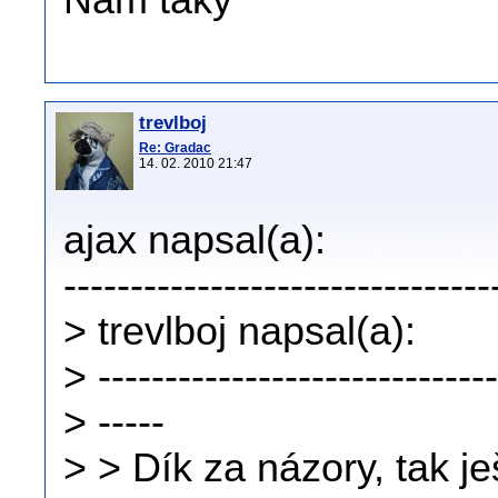
Nám taky
trevlboj
Re: Gradac
14. 02. 2010 21:47
ajax napsal(a):
--------------------------------
> trevlboj napsal(a):
> ------------------------------
> -----
> > Dík za názory, tak je