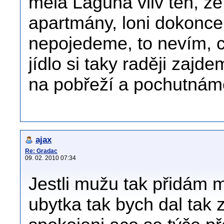
měla Laguna vliv ten, že 
apartmány, loni dokonce
nepojedeme, to nevím, c
jídlo si taky raději zaj
na pobřeží a pochutnáme
ajax
Re: Gradac
09. 02. 2010 07:34
Jestli mužu tak přidám m
ubytka tak bych dal tak z