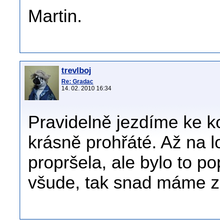
Martin.
trevlboj
Re: Gradac
14. 02. 2010 16:34
Pravidelně jezdíme ke k
krásně prohřáté. Až na l
propršela, ale bylo to po
všude, tak snad máme za