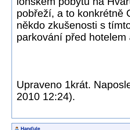
loňském pobytu na Hvaru
pobřeží, a to konkrétně
někdo zkušenosti s tímto
parkování před hotelem 
Upraveno 1krát. Naposled
2010 12:24).
Hanďule