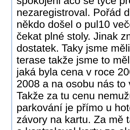
spokojeni aco se týče pře
nezaregistroval. Pořád do
někdo došel o pul10 ve
čekat plné stoly. Jinak 
dostatek. Taky jsme měli 
terase takže jsme to mě
jaká byla cena v roce 20
2008 a na osobu nás to 
Takže za tu cenu nemuž
parkování je přímo u hot
závory na kartu. Za mě t