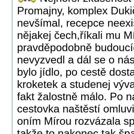
Promajny, komplex Dukič
nevšímal, recepce neexis
nějakej čech,říkali mu M
pravděpodobně budoucíc
nevyzvedl a dál se o nás
bylo jídlo, po cestě dosta
kroketek a studenej výv
fakt žalostně málo. Po 
cestovka naštěstí omluvil
oním Mírou rozvázala spo
takže to nakonec tak šp