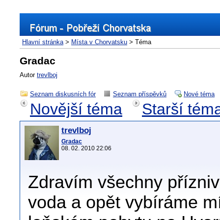
Hlavní stránka
>
Místa v Chorvatsku
> Téma
Gradac
Autor
trevlboj
Seznam diskusních fór
Seznam příspěvků
Nové téma
Novější téma
Starší tém
trevlboj
Gradac
08. 02. 2010 22:06
Zdravím všechny přízniv
voda a opět vybíráme m