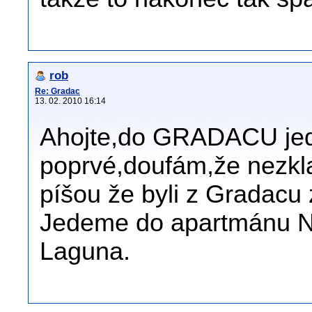
rob
Re: Gradac
13. 02. 2010 16:14
Ahojte,do GRADACU jed
poprvé,doufám,že nezkla
píšou že byli z Gradacu
Jedeme do apartmánu Ni
Laguna.