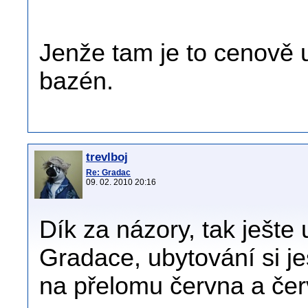
Jenže tam je to cenově 
bazén.
trevlboj
Re: Gradac
09. 02. 2010 20:16
Dík za názory, tak ješte 
Gradace, ubytování si j
na přelomu června a čer