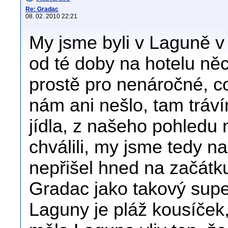
Re: Gradac
08. 02. 2010 22:21
My jsme byli v Laguně v 
od té doby na hotelu něc
prostě pro nenáročné, c
nám ani nešlo, tam tráv
jídla, z našeho pohledu ni
chválili, my jsme tedy n
nepřišel hned na začátku
Gradac jako takový supe
Laguny je pláž kousíček, 