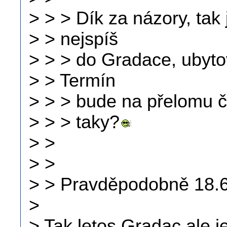
> > > Dík za názory, tak 
> > nejspíš
> > > do Gradace, ubyto
> > Termín
> > > bude na přelomu č
> > > taky?
> >
> >
> > Pravděpodobně 18.6
>
> Tak letos Gradac ale 