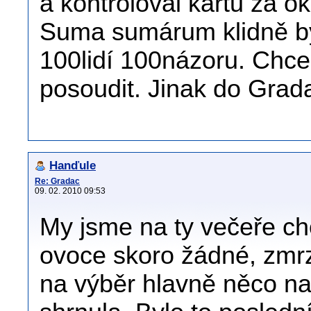
a kontroloval kartu za 
Suma sumárum klidně by
100lidí 100názoru. Chce
posoudit. Jinak do Grada
Hanďule
Re: Gradac
09. 02. 2010 09:53
My jsme na ty večeře ch
ovoce skoro žádné, zmrz
na výběr hlavně něco na