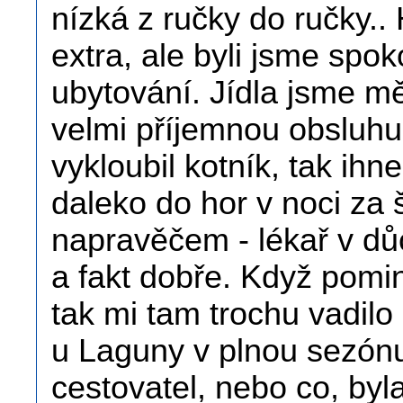
nízká z ručky do ručky.. 
extra, ale byli jsme spo
ubytování. Jídla jsme mě
velmi příjemnou obsluhu
vykloubil kotník, tak ihn
daleko do hor v noci za
napravěčem - lékař v důc
a fakt dobře. Když pominu
tak mi tam trochu vadilo
u Laguny v plnou sezón
cestovatel, nebo co, byl