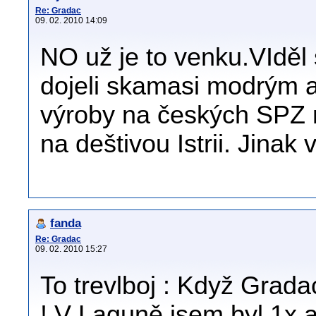
Re: Gradac
09. 02. 2010 14:09
NO už je to venku.VIděl
dojeli skamasi modrým 
výroby na českých SPZ na
na deštivou Istrii. Jinak
fanda
Re: Gradac
09. 02. 2010 15:27
To trevlboj : Když Grada
! V Laguně jsem byl 1x a 