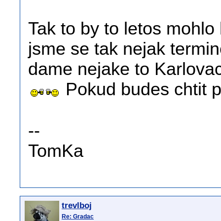
Tak to by to letos mohlo
jsme se tak nejak termin
dame nejake to Karlova
Pokud budes chtit p
--
TomKa
trevlboj
Re: Gradac