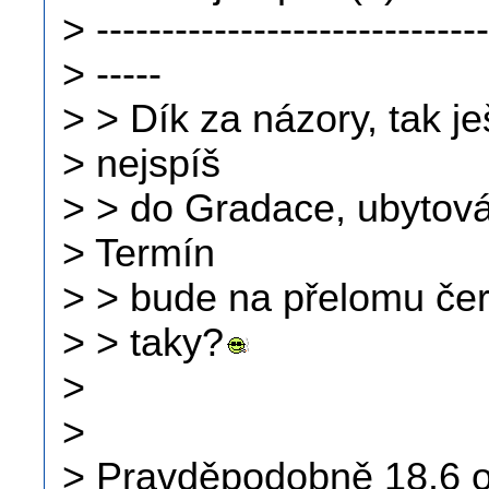
> ------------------------------
> -----
> > Dík za názory, tak je
> nejspíš
> > do Gradace, ubytová
> Termín
> > bude na přelomu čer
> > taky?
>
>
> Pravděpodobně 18.6 o