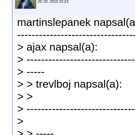
20. 02. 2010 15:23
martinslepanek napsal(a
--------------------------------
> ajax napsal(a):
> ------------------------------
> -----
> > trevlboj napsal(a):
> >
> ------------------------------
>
> > -----