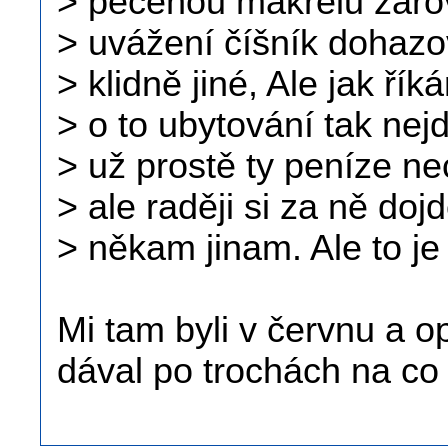
> pečenou makrelu zárov
> uvážení číšník dohazo
> klidně jiné, Ale jak řík
> o to ubytování tak nej
> už prostě ty peníze n
> ale raději si za ně do
> někam jinam. Ale to je
Mi tam byli v červnu a o
dával po trochách na co