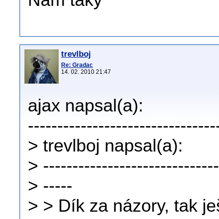
Nám taky
trevlboj
Re: Gradac
14. 02. 2010 21:47
ajax napsal(a):
--------------------------------
> trevlboj napsal(a):
> ------------------------------
> -----
> > Dík za názory, tak je