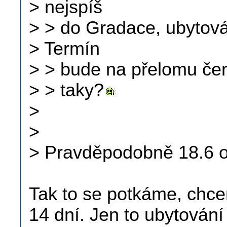
> nejspíš
> > do Gradace, ubytová
> Termín
> > bude na přelomu čer
> > taky?
>
>
> Pravděpodobně 18.6 o
Tak to se potkáme, chce
14 dní. Jen to ubytování