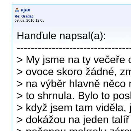
ajax
Re: Gradac
09. 02. 2010 12:05
Hanďule napsal(a):
--------------------------------
> My jsme na ty večeře 
> ovoce skoro žádné, zm
> na výběr hlavně něco 
> to shrnula. Bylo to pos
> když jsem tam viděla, j
> dokážou na jeden talíř