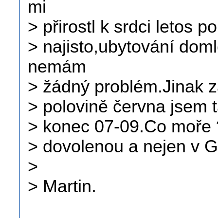
mi
> přirostl k srdci letos p
> najisto,ubytování do
nemám
> žádný problém.Jinak z
> polovině června jsem 
> konec 07-09.Co moře 
> dovolenou a nejen v G
>
> Martin.