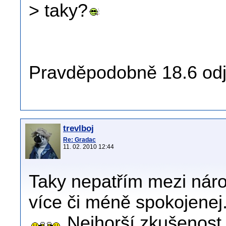
> taky?
Pravděpodobně 18.6 od
trevlboj
Re: Gradac
11. 02. 2010 12:44
Taky nepatřím mezi náro
více či méně spokojenej.
Nejhorší zkušenost