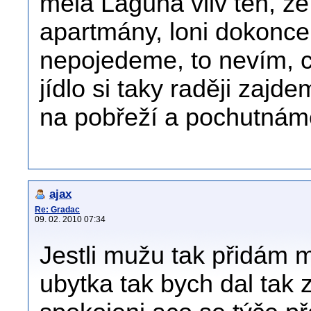
měla Laguna vliv ten, že 
apartmány, loni dokonce
nepojedeme, to nevím, c
jídlo si taky raději zaj
na pobřeží a pochutnáme
ajax
Re: Gradac
09. 02. 2010 07:34
Jestli mužu tak přidám m
ubytka tak bych dal tak z