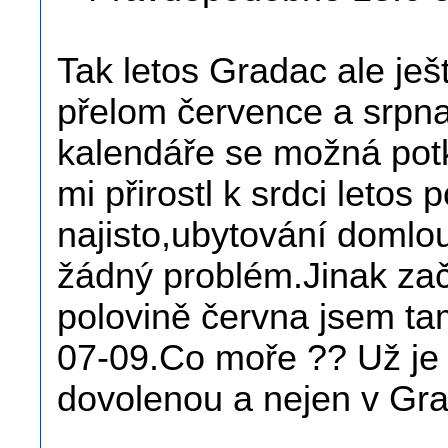
Tak letos Gradac ale je
přelom července a srpn
kalendáře se možná po
mi přirostl k srdci letos
najisto,ubytování dom
žádný problém.Jinak zač
polovině června jsem ta
07-09.Co moře ?? Už je
dovolenou a nejen v Gra