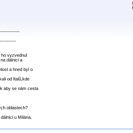
--------------
-----------
i ho vyzvednul
 na dálnici a
lost a hned byl o
ali od Italů,kde
Tak aby se nám cesta
erých oblastech?
dálnici u Milána.