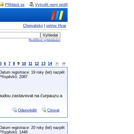
Přihlásit se
Vytvořit nový profil
Chorvatsko
|
ostrov Hvar
Rozšířené vyhledávání
5
6
7
8
9
10
11
12
13
14
Datum registrace: 19 roky (let) nazpět
Příspěvků: 2087
nebudou zastavovat na čurpauzu a
Odpovědět
Citovat
Datum registrace: 20 roky (let) nazpět
Příspěvků: 1448