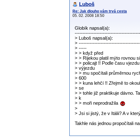
Luboš
Re: Jak dlouho vám trvá cesta
05. 02. 2008 18:50
Globík napsal(a):
-----------------------------------------
> Luboš napsal(a):
> ---------------------------------------
> -----
> > když před
> > Rijekou platil mýto rovnou s
> > policajt !! Podle času vjezdu
> výjezdu
> > mu spočítali průměrnou rych
> 600
> > kuna lehčí !! Zřejmě to okouk
> se
> > tohle již praktikuje dávno. 
> k
> > moři neprodražila
>
> Jsi si jistý, že v Itálii? A v kt
Takhle nás jednou propočítali na 