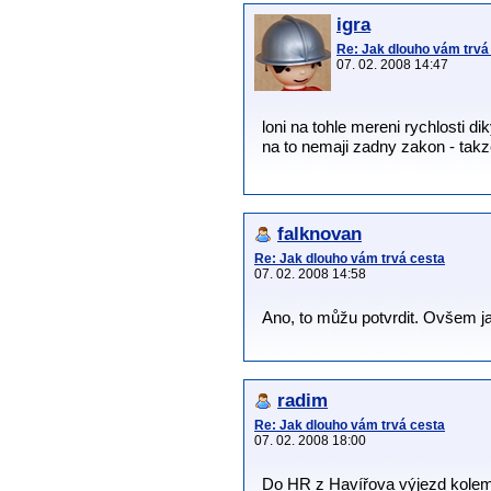
igra
Re: Jak dlouho vám trvá
07. 02. 2008 14:47
loni na tohle mereni rychlosti d
na to nemaji zadny zakon - takze
falknovan
Re: Jak dlouho vám trvá cesta
07. 02. 2008 14:58
Ano, to můžu potvrdit. Ovšem ja
radim
Re: Jak dlouho vám trvá cesta
07. 02. 2008 18:00
Do HR z Havířova výjezd kolem 