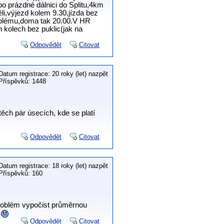
o prázdné dálnici do Splitu,4km
ěli,výjezd kolem 9.30,jízda bez
roblému,doma tak 20.00.V HR
h kolech bez puklic(jak na
Odpovědět
Citovat
Datum registrace: 20 roky (let) nazpět
Příspěvků: 1448
ěch pár úsecích, kde se platí
Odpovědět
Citovat
Datum registrace: 18 roky (let) nazpět
Příspěvků: 160
problém vypočist průměrnou
Odpovědět
Citovat