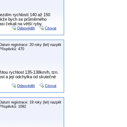
jezdím rychlostí 140 až 150
 Takže bych se průměrného
i čekali na větší ryby.
Odpovědět
Citovat
Datum registrace: 20 roky (let) nazpět
Příspěvků: 470
tou rychlost 135-138km/h, tzn.
st a její odchylka od skutečné
Odpovědět
Citovat
Datum registrace: 19 roky (let) nazpět
Příspěvků: 1092