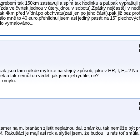
rebem tak 150km zastavuji a spim tak hodinku a pul,pak vyprašuji p
ízda ve čvrtek,jednou v útery,jdnou v sobotu).Zpátky nejčastěji v ned
ak 4km před Vídní,po obchvatu(zatí jen po jeho části),pak již bez p
álo mně to 40 euro,přehlídnul jsem asi jediný pasát na 15" plechovýc
ylo vymalováno...
k jsou tam někde mýtnice na stejný způsob, jako v HR, I, F,...? Na t
tek a tak nemůžou vědět, jak jsem jel rychle, ne?
z omylu.
mer na m. branách zjistit neplatnou dal. známku, tak nemůže být 
. Rakušáci je mají asi rok a slyšel jsem, že budou i u nás toť smůla.