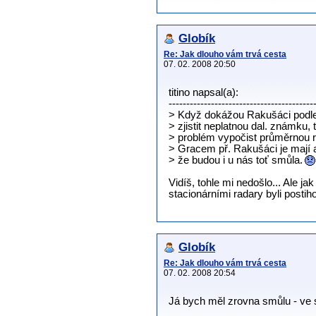
Globík
Re: Jak dlouho vám trvá cesta
07. 02. 2008 20:50
titino napsal(a):
-----------------------------------------
> Když dokážou Rakušáci podl
> zjistit neplatnou dal. známku,
> problém vypočist průměrnou r
> Gracem př. Rakušáci je mají a
> že budou i u nás toť smůla.
Vidíš, tohle mi nedošlo... Ale ja
stacionárními radary byli posti
Globík
Re: Jak dlouho vám trvá cesta
07. 02. 2008 20:54
Já bych měl zrovna smůlu - ve 