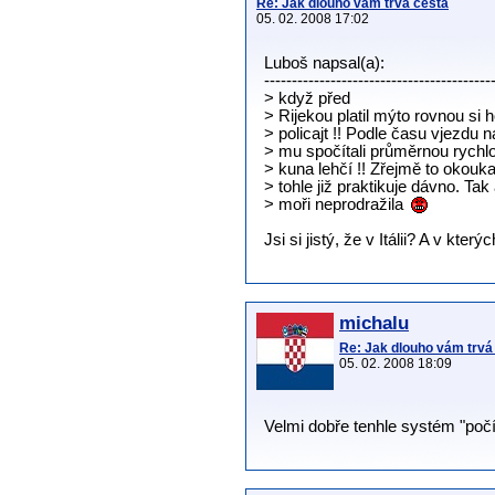
Re: Jak dlouho vám trvá cesta
05. 02. 2008 17:02
Luboš napsal(a):
-----------------------------------------
> když před
> Rijekou platil mýto rovnou si 
> policajt !! Podle času vjezdu n
> mu spočítali průměrnou rychlo
> kuna lehčí !! Zřejmě to okoukal
> tohle již praktikuje dávno. Ta
> moři neprodražila
Jsi si jistý, že v Itálii? A v kter
michalu
Re: Jak dlouho vám trvá
05. 02. 2008 18:09
Velmi dobře tenhle systém "počít