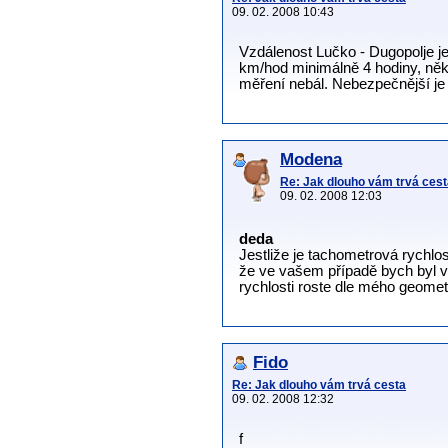
09. 02. 2008 10:43
Vzdálenost Lučko - Dugopolje je
km/hod minimálně 4 hodiny, něk
měření nebál. Nebezpečnější je 
Modena
Re: Jak dlouho vám trvá cest
09. 02. 2008 12:03
deda
Jestliže je tachometrová rychl
že ve vašem případě bych byl ví
rychlosti roste dle mého geomet
Fido
Re: Jak dlouho vám trvá cesta
09. 02. 2008 12:32
f