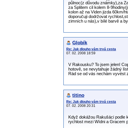
půlnoc(z důvodu známky),za Zag
za Splitem cil kolem 8-9hodiny(j
kolon až na Viden jizda 60km/ht
doporučuji dodržovat rychlost,st
zimních u nás),v bílé barvě a b
Globík
Re: Jak dlouho vám trvá cesta
07. 02. 2008 18:59
V Rakousku? To jsem jelen! Copa
hotově, se nevytahuje žádný lís
Rád se od vás nechám vyvést 
titino
Re: Jak dlouho vám trvá cesta
07. 02. 2008 20:31
Když dokážou Rakušáci podle ka
rychlost mezi Wídni a Gracem př