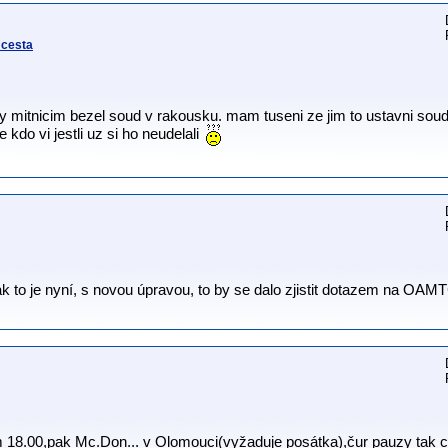
 cesta
iky mitnicim bezel soud v rakousku. mam tuseni ze jim to ustavni soud
 kdo vi jestli uz si ho neudelali
k to je nyní, s novou úpravou, to by se dalo zjistit dotazem na OAM
18.00,pak Mc.Don... v Olomouci(vyžaduje posátka),čur pauzy tak co