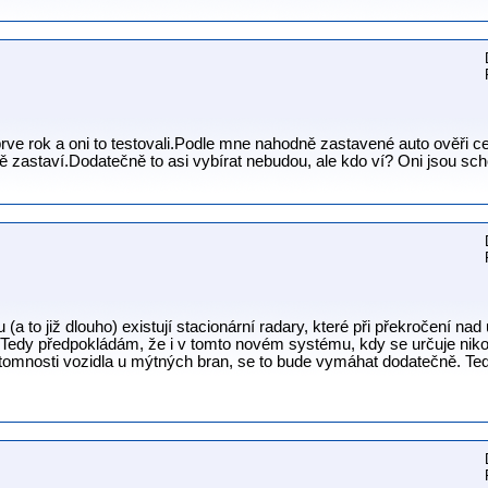
rve rok a oni to testovali.Podle mne nahodně zastavené auto ověři c
 tě zastaví.Dodatečně to asi vybírat nebudou, ale kdo ví? Oni jsou sc
(a to již dlouho) existují stacionární radary, které při překročení nad u
í. Tedy předpokládám, že i v tomto novém systému, kdy se určuje niko
tomnosti vozidla u mýtných bran, se to bude vymáhat dodatečně. Teď