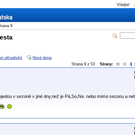
Vítejte!
trana 9
esta
m příspěvků
Nové téma
Strana 9 z 53
Strany:
4
í pojedou v sezoně v jiné dny,než je Pá,So,Ne, nebo mimo sezonu a 