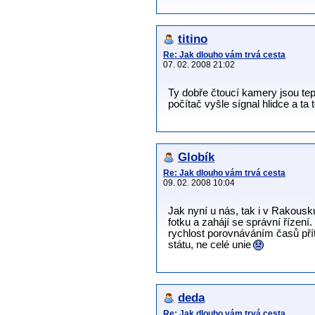
titino
Re: Jak dlouho vám trvá cesta
07. 02. 2008 21:02
Ty dobře čtoucí kamery jsou tep
počítač vyšle sígnal hlidce a ta
Globík
Re: Jak dlouho vám trvá cesta
09. 02. 2008 10:04
Jak nyní u nás, tak i v Rakousku 
fotku a zahájí se správní řízen
rychlost porovnáváním časů pří
státu, ne celé unie
deda
Re: Jak dlouho vám trvá cesta