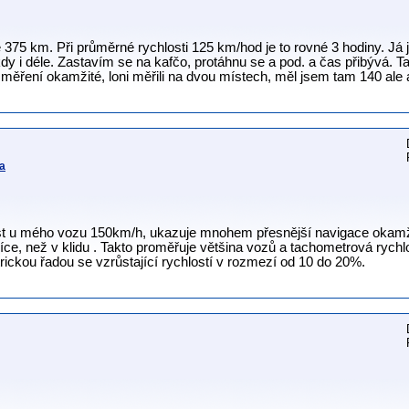
 375 km. Při průměrné rychlosti 125 km/hod je to rovné 3 hodiny. Já 
dy i déle. Zastavím se na kafčo, protáhnu se a pod. a čas přibývá.
měření okamžité, loni měřili na dvou místech, měl jsem tam 140 ale as
a
ost u mého vozu 150km/h, ukazuje mnohem přesnější navigace okamži
ce, než v klidu . Takto proměřuje většina vozů a tachometrová rychlo
rickou řadou se vzrůstající rychlostí v rozmezí od 10 do 20%.