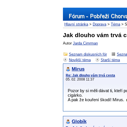
Hlavní stránka
>
Doprava
>
Téma
> S
Jak dlouho vám trvá c
Autor
Jarda Cimrman
Seznam diskusních fór
Sezna
Novější téma
Starší téma
Mirus
Re: Jak dlouho vám trvá cesta
05. 02. 2008 11:37
Pozor by si měli dávat ti, kteř
cigárko.
A pak že kouření škodí! Mirus.
Globík