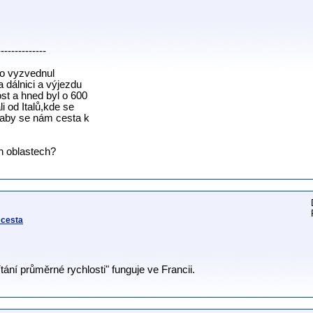
--------------
ho vyzvednul
a dálnici a výjezdu
st a hned byl o 600
i od Italů,kde se
k aby se nám cesta k
ých oblastech?
 cesta
ání průměrné rychlosti" funguje ve Francii.