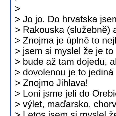
>
> Jo jo. Do hrvatska jsem
> Rakouska (služebně) a
> Znojma je úplně to nej
> jsem si myslel že je to
> bude až tam dojedu, al
> dovolenou je to jediná
> Znojmo Jihlava!
> Loni jsme jeli do Orebi
> výlet, maďarsko, chor
> Letos jsem si myslel 