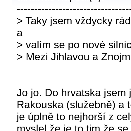
--------------------------------
> Taky jsem vždycky rá
a
> valím se po nové silni
> Mezi Jihlavou a Znojm
Jo jo. Do hrvatska jsem j
Rakouska (služebně) a t
je úplně to nejhorší z ce
myslel že je to tim že s