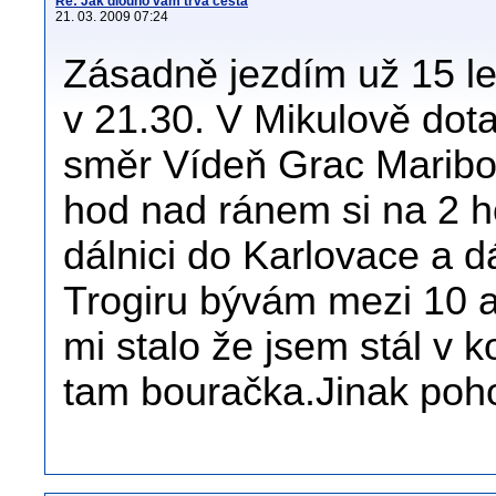
Re: Jak dlouho vám trvá cesta
21. 03. 2009 07:24
Zásadně jezdím už 15 le
v 21.30. V Mikulově dot
směr Vídeň Grac Maribo
hod nad ránem si na 2 h
dálnici do Karlovace a dá
Trogiru bývám mezi 10 a
mi stalo že jsem stál v k
tam bouračka.Jinak poh