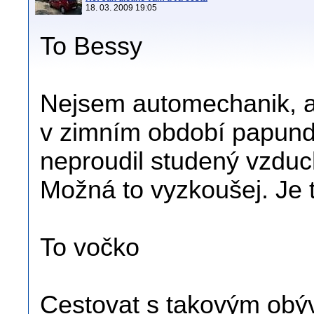
18. 03. 2009 19:05
To Bessy
Nejsem automechanik, al
v zimním období papunde
neproudil studený vzduc
Možná to vyzkoušej. Je t
To vočko
Cestovat s takovým obýv