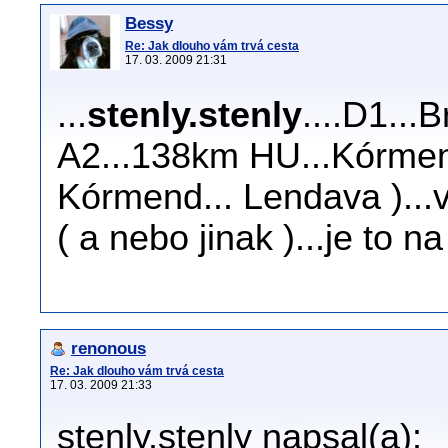
Bessy
Re: Jak dlouho vám trvá cesta
17. 03. 2009 21:31
...
stenly.stenly
....D1...
A2...138km HU...Kórmend.
Kórmend... Lendava )...v
( a nebo jinak )...je to n
renonous
Re: Jak dlouho vám trvá cesta
17. 03. 2009 21:33
stenly.stenly napsal(a):