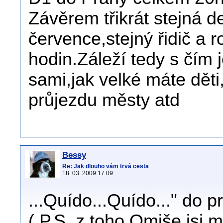
Závěrem třikrát stejná 
července,stejný řidič a r
hodin.Záleží tedy s čím
sami,jak velké máte děti
průjezdu městy atd
Bessy
Re: Jak dlouho vám trvá cesta
18. 03. 2009 17:09
...Quído...Quído..." do pr
( P.S. z toho Omiše jsi mu