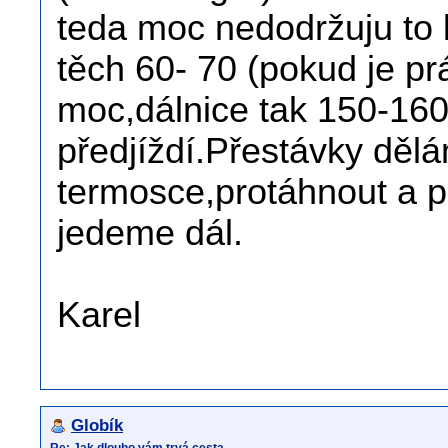
teda moc nedodržuju to 
těch 60- 70 (pokud je prá
moc,dálnice tak 150-160,
předjíždí.Přestávky dělá
termosce,protáhnout a p
jedeme dál.
Karel
Globík