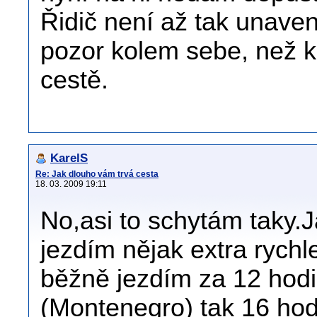
Řidič není až tak unaven
pozor kolem sebe, než kd
cestě.
KarelS
Re: Jak dlouho vám trvá cesta
18. 03. 2009 19:11
No,asi to schytám taky.
jezdím nějak extra rychl
běžně jezdím za 12 hodi
(Montenegro) tak 16 hod