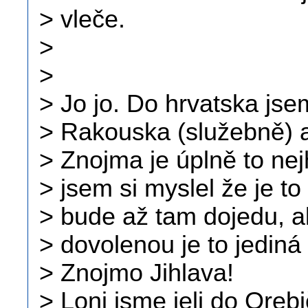
> vleče.
>
>
> Jo jo. Do hrvatska jsem
> Rakouska (služebně) a
> Znojma je úplně to nej
> jsem si myslel že je to
> bude až tam dojedu, al
> dovolenou je to jediná
> Znojmo Jihlava!
> Loni jsme jeli do Orebi