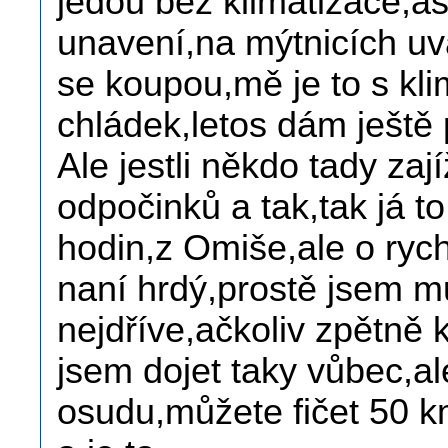
jedou bez klimatizace,a
unavení,na mýtnicích uv
se koupou,mě je to s kl
chládek,letos dám ještě 
Ale jestli někdo tady zaj
odpočinků a tak,tak já t
hodin,z Omiše,ale o ryc
naní hrdý,prostě jsem m
nejdříve,ačkoliv zpětně
jsem dojet taky vůbec,al
osudu,můžete fičet 50 km