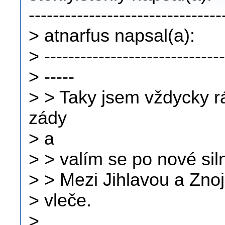
--------------------------------
> atnarfus napsal(a):
> ------------------------------
> -----
> > Taky jsem vždycky 
zády
> a
> > valím se po nové sil
> > Mezi Jihlavou a Zno
> vleče.
>