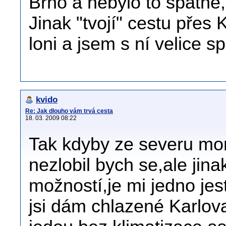
Brno a nebylo to špatné,
Jinak "tvojí" cestu přes
loni a jsem s ní velice s
kvido
Re: Jak dlouho vám trvá cesta
18. 03. 2009 08:22
Tak kdyby ze severu mor
nezlobil bych se,ale jin
možností,je mi jedno jest
jsi dám chlazené Karlova