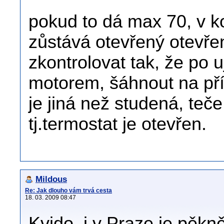
pokud to dá max 70, v k
zůstává otevřený otevře
zkontrolovat tak, že po 
motorem, šáhnout na pří
je jiná než studená, te
tj.termostat je otevřen.
Mildous
Re: Jak dlouho vám trvá cesta
18. 03. 2009 08:47
Kvido, i v Praze je pěkn