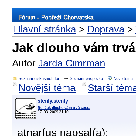
Hlavní stránka
>
Doprava
>
Jak dlouho vám trvá
Autor
Jarda Cimrman
Seznam diskusních fór
Seznam příspěvků
Nové téma
Novější téma
Starší tém
stenly.stenly
Re: Jak dlouho vám trvá cesta
17. 03. 2009 21:10
atnarfus napsal(a):