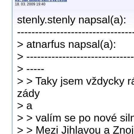
Re: Jak dlouho vám trvá cesta
18. 03. 2009 19:40
stenly.stenly napsal(a):
--------------------------------
> atnarfus napsal(a):
> ------------------------------
> -----
> > Taky jsem vždycky 
zády
> a
> > valím se po nové sil
> > Mezi Jihlavou a Zno