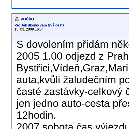
vočko
Re: Jak dlouho vám trvá cesta
18. 03. 2009 16:54
S dovolením přidám něko
2005 1.00 odjezd z Pra
Bystřici,Vídeň,Graz,Mar
auta,kvůli žaludečním p
časté zastávky-celkový 
jen jedno auto-cesta pře
12hodin.
2007 sobota,čas výjezdu 