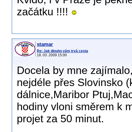
začátku !!!!
stamar
Re: Jak dlouho vám trvá cesta
18. 03. 2009 15:00
Docela by mne zajímalo,
nejdéle přes Slovinsko (k
dálnice,Maribor Ptuj,Ma
hodiny vloni směrem k mo
projet za 50 minut.