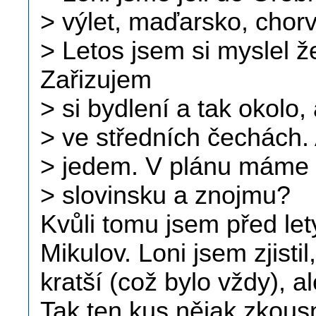
> výlet, maďarsko, chor
> Letos jsem si myslel 
Zařizujem
> si bydlení a tak okolo
> ve středních čechách. 
> jedem. V plánu máme P
> slovinsku a znojmu?
Kvůli tomu jsem před let
Mikulov. Loni jsem zjist
kratší (což bylo vždy), al
Tak ten kus nějak zkous