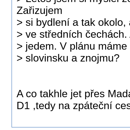
Zařizujem
> si bydlení a tak okolo
> ve středních čechách. 
> jedem. V plánu máme P
> slovinsku a znojmu?
A co takhle jet přes Ma
D1 ,tedy na zpáteční c