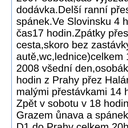
dodávka.Delší ranní pře
spánek.Ve Slovinsku 4 h
čas17 hodin.Zpátky přes
cesta,skoro bez zastávky
autě,wc,lednice)celkem 
2008 všední den,osobák
hodin z Prahy přez Hal
malými přestávkami 14 h
Zpět v sobotu v 18 hodi
Grazem ůnava a spánek 
D1 do Prahy celkem 20h