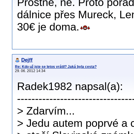
Prostně, ne. Proto pořá
dálnice přes Mureck, Len
30€ je doma.
Dejff
Re: Kdo už jste se letos vrátil? Jaká byla cesta?
29. 06. 2012 14:34
Radek1982 napsal(a):
--------------------------------
> Zdarvím...
> Jedu autem poprvé a ch