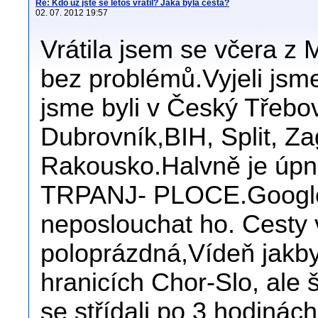
Re: Kdo už jste se letos vrátil? Jaká byla cesta?
02. 07. 2012 19:57
Vrátila jsem se včera z
bez problémů.Vyjeli jsme
jsme byli v Český Třebov
Dubrovník,BIH, Split, Za
Rakousko.Halvně je úpně
TRPANJ- PLOCE.Google m
neposlouchat ho. Cesty 
poloprázdná,Vídeň jakby
hranicích Chor-Slo, ale š
se střídali po 3 hodinác