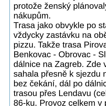
protože ženský plánoval
nákupům.
Trasa jako obvykle po s
vždycky zastávku na obě
pizzu. Takže trasa Pirov
Benkovac - Obrovac - Sl
dálnice na Zagreb. Zde 
sahala přesně k sjezdu 
bez čekání, dál po dálni
trasou přes Lendavu (ce
86-ku. Provoz celkem v 