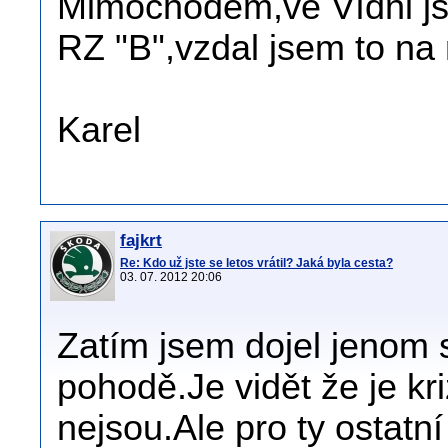
Mimochodem,ve Vídni js
RZ "B",vzdal jsem to na 
Karel
fajkrt
Re: Kdo už jste se letos vrátil? Jaká byla cesta?
03. 07. 2012 20:06
Zatím jsem dojel jenom 
pohodě.Je vidět že je kri
nejsou.Ale pro ty ostatní