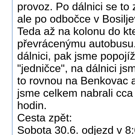
provoz. Po dálnici se t
ale po odbočce v Bosilj
Teda až na kolonu do kter
převrácenýmu autobusu. 
dálnici, pak jsme popojí
"jedničce", na dálnici js
to rovnou na Benkovac a
jsme celkem nabrali cca 
hodin.
Cesta zpět:
Sobota 30.6. odjezd v 8: