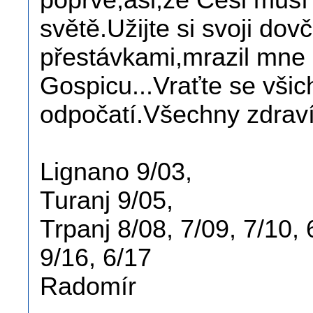
poprvé,asi,že Češi musí 
světě.Užijte si svoji dov
přestávkami,mrazil mne 
Gospicu...Vraťte se všic
odpočatí.Všechny zdrav
Lignano 9/03,
Turanj 9/05,
Trpanj 8/08, 7/09, 7/10, 
9/16, 6/17
Radomír