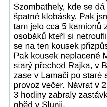
Szombathely, kde se dá p
špatné klobásky. Pak js
tam jelo cca 5 kamionů 
osobáků kteří si netroufli
se na ten kousek přizpůs
Pak kousek neplacené M
starý přechod Rajka, v Br
zase v Lamači po staré s
provoz večer. Návrat v 2
3 hodiny zabraly zastáv
oběd v Slunji.