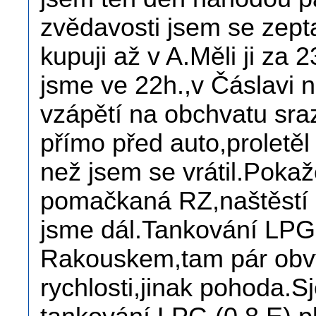
zvědavosti jsem se zepta
kupuji až v A.Měli ji za 2
jsme ve 22h.,v Čáslavi n
vzápětí na obchvatu sraz
přímo před auto,proletě
než jsem se vrátil.Poka
pomačkaná RZ,naštěstí 
jsme dál.Tankování LPG
Rakouskem,tam pár obv
rychlosti,jinak pohoda.S