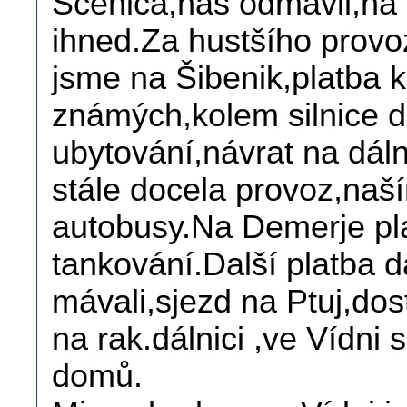
Scénica,nás odmávli,na 
ihned.Za hustšího provoz
jsme na Šibenik,platba 
známých,kolem silnice 
ubytování,návrat na dáln
stále docela provoz,na
autobusy.Na Demerje pla
tankování.Další platba d
mávali,sjezd na Ptuj,dos
na rak.dálnici ,ve Vídni
domů.