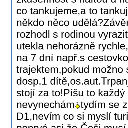
co tankujeme,a to tanku
někdo něco udělá?Závěr
rozhodl s rodinou vyrazi
utekla nehorázně rychle,
na 7 dní např.s cestovko
trajektem,pokud možno s
dosp.1 dítě,os.aut.Trpa
stojí za to!Píšu to každý 
nevynechám
tydím se z
D1,nevím co si myslí turi