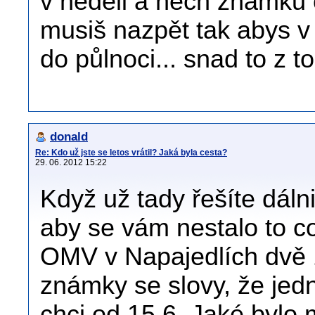
v neděli a nech známku 
musiš nazpět tak abys v 
do půlnoci... snad to z 
donald
Re: Kdo už jste se letos vrátil? Jaká byla cesta?
29. 06. 2012 15:22
Když už tady řešíte dáln
aby se vám nestalo to c
OMV v Napajedlích dvě 
známky se slovy, že jedn
chci od 15.6. Jaké bylo 