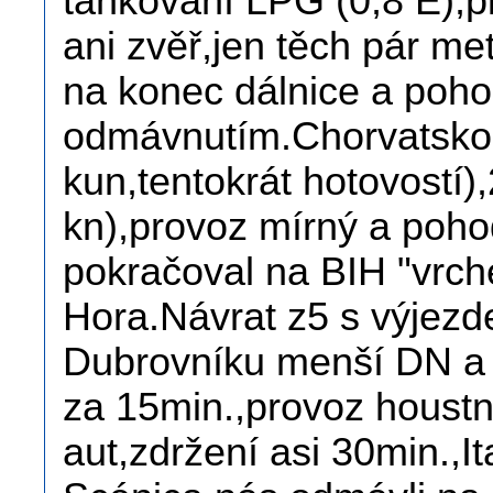
tankování LPG (0,8 E),p
ani zvěř,jen těch pár m
na konec dálnice a poh
odmávnutím.Chorvatsko c
kun,tentokrát hotovostí)
kn),provoz mírný a poh
pokračoval na BIH "vrch
Hora.Návrat z5 s výjezd
Dubrovníku menší DN a ko
za 15min.,provoz houstnu
aut,zdržení asi 30min.,It