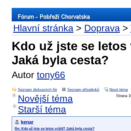
Hlavní stránka
>
Doprava
>
Kdo už jste se letos 
Jaká byla cesta?
Autor
tony66
Seznam diskusních fór
Seznam příspěvků
Nové téma
Novější téma
Strana 
Starší téma
kenar
Re: Kdo už jste se letos vrátil? Jaká byla cesta?