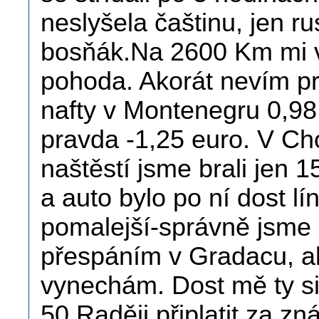
neslyšela čaštinu, jen 
bosňák.Na 2600 Km mi vy
pohoda. Akorát nevím pr
nafty v Montenegru 0,98
pravda -1,25 euro. V Ch
naštěstí jsme brali jen 
a auto bylo po ní dost l
pomalejší-správně jsme si
přespáním v Gradacu, al
vynechám. Dost mě ty si
50.Raději připlatit za zn