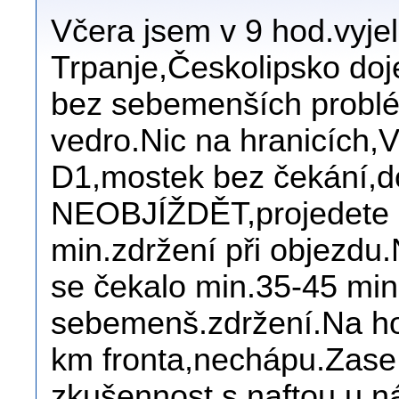
Včera jsem v 9 hod.vyje
Trpanje,Českolipsko doj
bez sebemenších problé
vedro.Nic na hranicích,
D1,mostek bez čekání,d
NEOBJÍŽDĚT,projedete b
min.zdržení při objezdu
se čekalo min.35-45 mi
sebemenš.zdržení.Na hot
km fronta,nechápu.Zase 
zkušennost s naftou u n