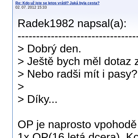
Re: Kdo už jste se letos vrátil? Jaká byla cesta?
02. 07. 2012 15:33
Radek1982 napsal(a):
--------------------------------
> Dobrý den.
> Ještě bych měl dotaz 
> Nebo radši mít i pasy?
>
> Díky...
OP je naprosto vpohodě 
1x OP(16 letá dcera). Ko