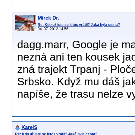
Mirek Dr.
Re: Kdo už jste se letos vrátil? Jaká byla cesta?
04. 07. 2012 14:56
dagg.marr, Google je mag
nezná ani ten kousek ja
zná trajekt Trpanj - Ploče
Srbsko. Když mu dáš jako
napíše, že trasu nelze vy
KarelS
Re: Kdo už jste se letos vrátil? Jaká byla cesta?