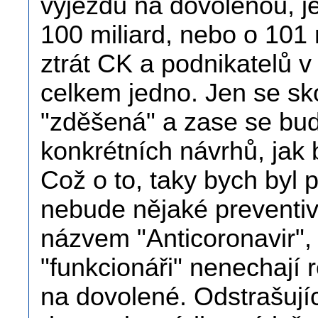
výjezdu na dovolenou, jes
100 miliard, nebo o 101 m
ztrát CK a podnikatelů v
celkem jedno. Jen se s
"zděšená" a zase se bu
konkrétních návrhů, jak 
Což o to, taky bych byl pr
nebude nějaké preventiv
názvem "Anticoronavir", 
"funkcionáři" nenechají
na dovolené. Odstrašujíc