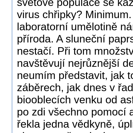
světové populace se ka
virus chřipky? Minimum. 
laboratorní umělotině 
příroda. A sluneční papr
nestačí. Při tom množství
navštěvují nejrůznější de
neumím představit, jak to 
záběrech, jak dnes v řad
biooblecích venku od asf
po zdi všechno pomocí a
řekla jedna vědkyně, úpl