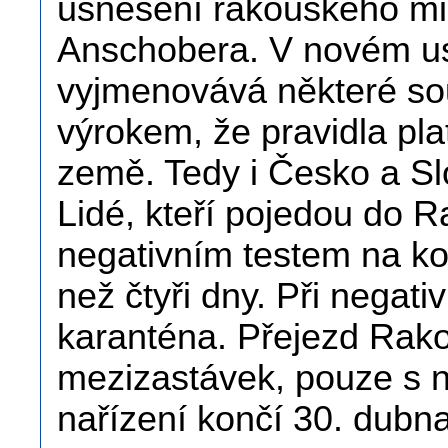
usnesení rakouského min
Anschobera. V novém us
vyjmenovává některé sou
výrokem, že pravidla pl
země. Tedy i Česko a S
Lidé, kteří pojedou do 
negativním testem na kor
než čtyři dny. Při negat
karanténa. Přejezd Rako
mezizastávek, pouze s n
nařízení končí 30. dubna