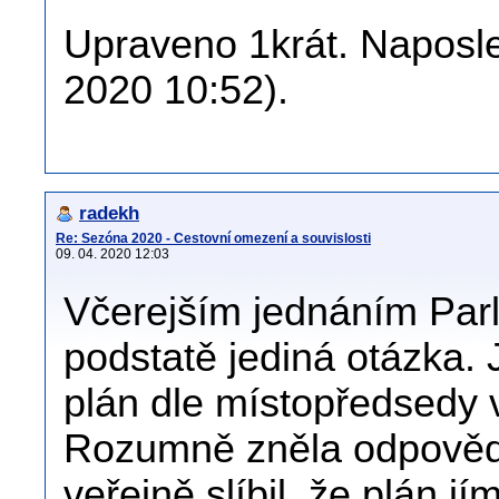
Upraveno 1krát. Naposled
2020 10:52).
radekh
Re: Sezóna 2020 - Cestovní omezení a souvislosti
09. 04. 2020 12:03
Včerejším jednáním Par
podstatě jediná otázka. 
plán dle místopředsedy 
Rozumně zněla odpověď m
veřejně slíbil, že plán j