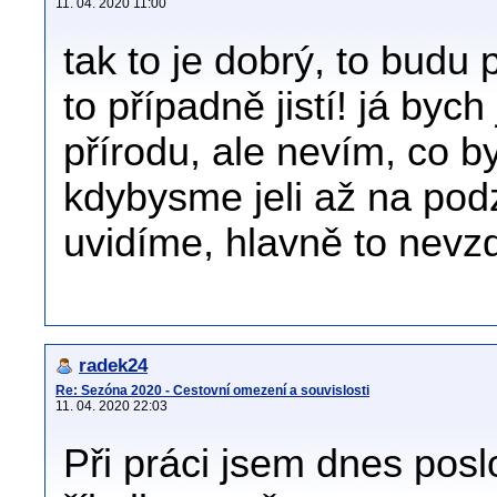
11. 04. 2020 11:00
tak to je dobrý, to budu
to případně jistí! já bych
přírodu, ale nevím, co b
kdybysme jeli až na po
uvidíme, hlavně to nevzd
radek24
Re: Sezóna 2020 - Cestovní omezení a souvislosti
11. 04. 2020 22:03
Při práci jsem dnes posl