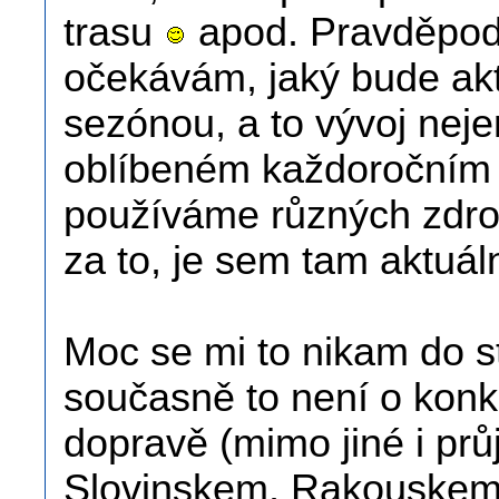
trasu
apod. Pravděpod
očekávám, jaký bude aktu
sezónou, a to vývoj neje
oblíbeném každoročním cí
používáme různých zdroj
za to, je sem tam aktuál
Moc se mi to nikam do st
současně to není o konkr
dopravě (mimo jiné i p
Slovinskem, Rakouskem