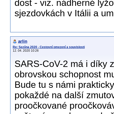
dost - viz. nádherné ly
sjezdovkách v Itálii a um
arlin
Re: Sezóna 2020 - Cestovní omezení a souvislosti
12. 04. 2020 10:26
SARS-CoV-2 má i díky zá
obrovskou schopnost mut
Bude tu s námi prakticky 
pokaždé na další zmutov
proočkované proočkováva