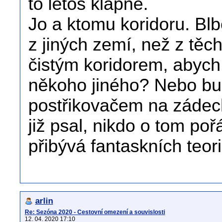
to letos klapne.
Jo a ktomu koridoru. Bl
z jiných zemí, než z těc
čistým koridorem, abych
někoho jiného? Nebo bud
postřikovačem na zádec
již psal, nikdo o tom po
přibývá fantaskních teori
arlin
Re: Sezóna 2020 - Cestovní omezení a souvislosti
12. 04. 2020 17:10