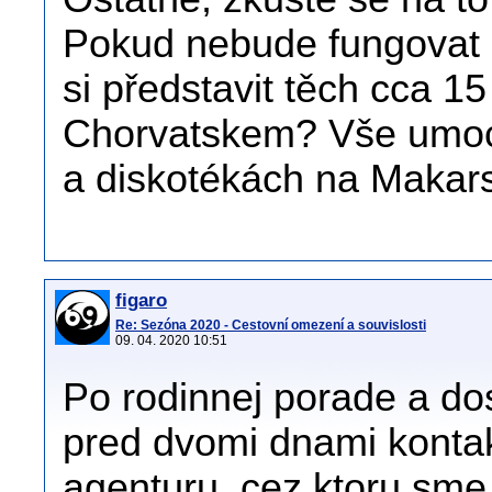
Pokud nebude fungovat k
si představit těch cca 15 
Chorvatskem? Vše umocn
a diskotékách na Makarsk
figaro
Re: Sezóna 2020 - Cestovní omezení a souvislosti
09. 04. 2020 10:51
Po rodinnej porade a do
pred dvomi dnami kontak
agenturu, cez ktoru sme 