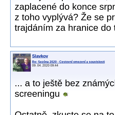
zaplacené do konce srp
z toho vyplývá? Že se 
trajdáním za hranice do 
Slavkov
Re: Sezóna 2020 - Cestovní omezení a souvislosti
09. 04. 2020 09:44
... a to ještě bez známý
screeningu
Ostatně, zkuste se na to