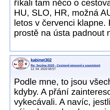
říkali tam něco o cesto
HU, SLO, HR, možná AUT
letos v červenci klapne.
prostě na ústa padnout 
kabinet302
Re: Sezóna 2020 - Cestovní omezení a souvislosti
12. 04. 2020 08:57
Podle mne, to jsou všech
kdyby. A přání zaintere
vykecávali. A navíc, jest