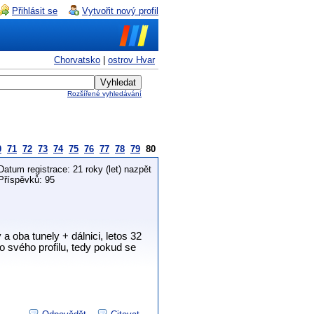
Přihlásit se
Vytvořit nový profil
Chorvatsko
|
ostrov Hvar
Rozšířené vyhledávání
0
71
72
73
74
75
76
77
78
79
80
Datum registrace: 21 roky (let) nazpět
Příspěvků: 95
a oba tunely + dálnici, letos 32
o svého profilu, tedy pokud se