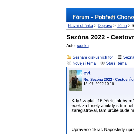
Hlavní stránka
>
Doprava
>
Téma
> S
Sezóna 2022 - Cestovn
Autor
radekh
Seznam diskusních fór
Sezna
Novější téma
Starší téma
cvt
Re: Sezóna 2022 - Cestovní o
15. 07. 2022 10:16
Když zaplatil 16 éček, tak by mě
éček za tunely a nikdy s tím neb
zaregistroval, tam určitě bude m
Upraveno 1krát. Naposledy uprav