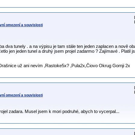
vní omezení a souvislosti
ba dva tunely . a na výpisu je tam stále ten jeden zaplacen a nově ob
tlo jen jeden tunel a druhý jsem projel zadarmo ? Zajímavé . Platil 
rašnice už ani nevím ,Rastoke5x? ,Pula2x,Čiovo Okrug Gornji 2x
vní omezení a souvislosti
projel zadara. Musel jsem k mori podruhé, abych to vycerpal...