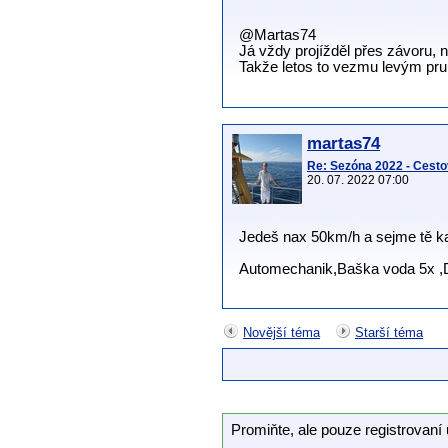
@Martas74
Já vždy projížděl přes závoru, n
Takže letos to vezmu levým pru
martas74
Re: Sezóna 2022 - Cesto
20. 07. 2022 07:00
Jedeš nax 50km/h a sejme tě kam
Automechanik,Baška voda 5x ,D
Novější téma
Starší téma
Promiňte, ale pouze registrovaní 