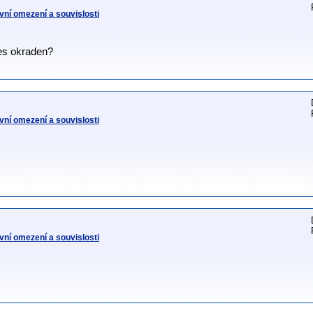
vní omezení a souvislosti
ses okraden?
vní omezení a souvislosti
vní omezení a souvislosti