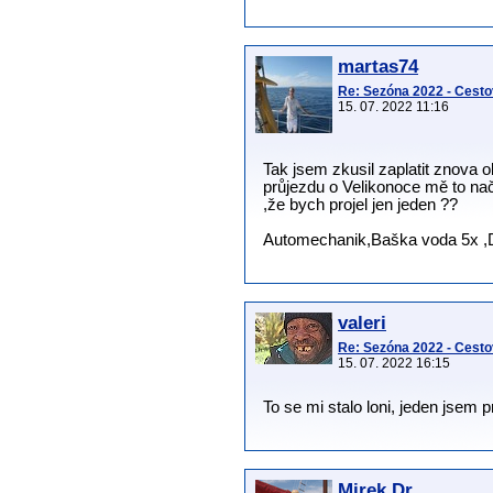
martas74
Re: Sezóna 2022 - Cesto
15. 07. 2022 11:16
Tak jsem zkusil zaplatit znova o
průjezdu o Velikonoce mě to nače
,že bych projel jen jeden ??
Automechanik,Baška voda 5x ,D
valeri
Re: Sezóna 2022 - Cesto
15. 07. 2022 16:15
To se mi stalo loni, jeden jsem 
Mirek Dr.