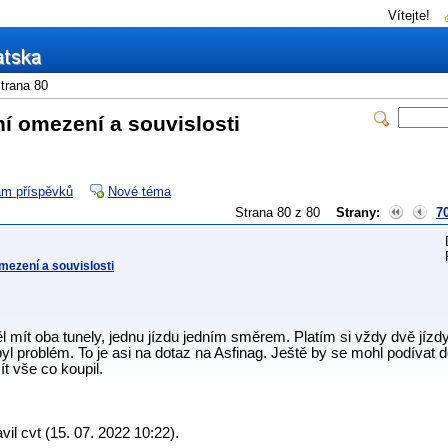
Vítejte!
trana 80
í omezení a souvislosti
m příspěvků
Nové téma
Strana 80 z 80
Strany:
7
mezení a souvislosti
l mít oba tunely, jednu jízdu jedním směrem. Platím si vždy dvě jízdy 
yl problém. To je asi na dotaz na Asfinag. Ještě by se mohl podívat d
ít vše co koupil.
il cvt (15. 07. 2022 10:22).