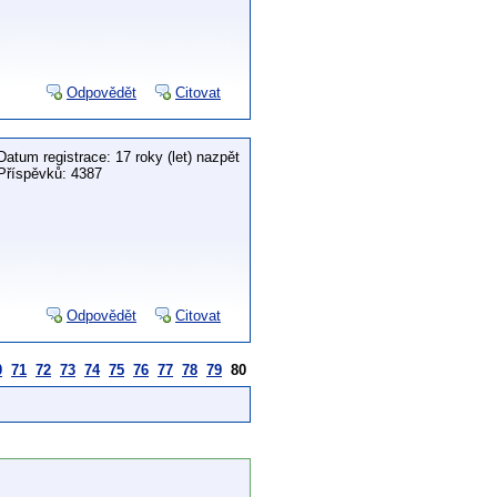
Odpovědět
Citovat
Datum registrace: 17 roky (let) nazpět
Příspěvků: 4387
Odpovědět
Citovat
0
71
72
73
74
75
76
77
78
79
80