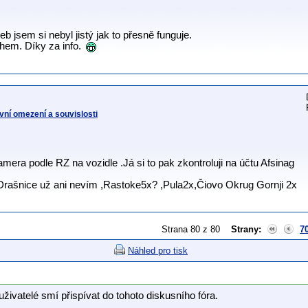
eb jsem si nebyl jistý jak to přesně funguje.
hem. Díky za info.
vní omezení a souvislosti
era podle RZ na vozidle .Já si to pak zkontroluji na účtu Afsinag
rašnice už ani nevím ,Rastoke5x? ,Pula2x,Čiovo Okrug Gornji 2x
Strana 80 z 80
Strany:
7
Náhled pro tisk
uživatelé smí přispívat do tohoto diskusního fóra.