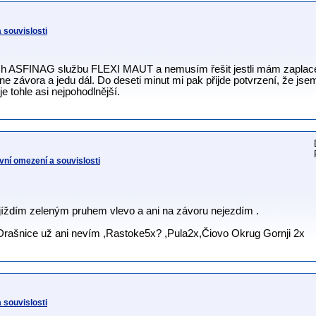
 souvislosti
kách ASFINAG službu FLEXI MAUT a nemusím řešit jestli mám zaplac
ne závora a jedu dál. Do deseti minut mi pak přijde potvrzení, že jse
e tohle asi nejpohodlnější.
vní omezení a souvislosti
ojíždím zeleným pruhem vlevo a ani na závoru nejezdím .
rašnice už ani nevím ,Rastoke5x? ,Pula2x,Čiovo Okrug Gornji 2x
 souvislosti