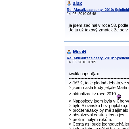
ajax
Re: Aktualizace cesty_2010: Spielfeld-
14. 05. 2010 06:48
já jsem začínal v roce 93. pod
Je tu už takový zmatek že se 
MiraR
Re: Aktualizace cesty_2010: Spielfeld-
14. 05. 2010 10:05
iwulik napsal(a):
-----------------------------------------
> Jéžiš, to je plodná debata,ve 
> jsem našla kudy jet,ale Martin
> aktualizaci v roce 2010
> Naposledy jsem byla v Chorva
> bylo Slovinsko bez poplatku
> pročtené,taky by mě zajímalo 
> absolvoval cestu letos a jestl
> proti minulým rokům.
> Cesta asi bude jednoduchá,je
> kolem toho to dělají tak zam