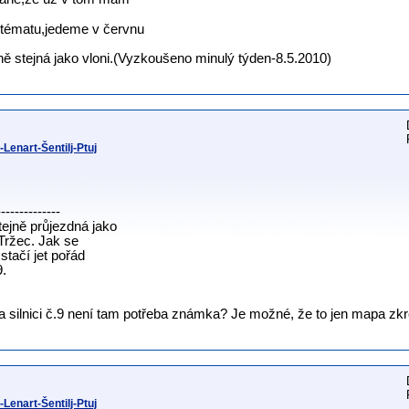
 tématu,jedeme v červnu
ně stejná jako vloni.(Vyzkoušeno minulý týden-8.5.2010)
Lenart-Šentilj-Ptuj
--------------
tejně průjezdná jako
 Tržec. Jak se
stačí jet pořád
9.
a silnici č.9 není tam potřeba známka? Je možné, že to jen mapa zkr
Lenart-Šentilj-Ptuj