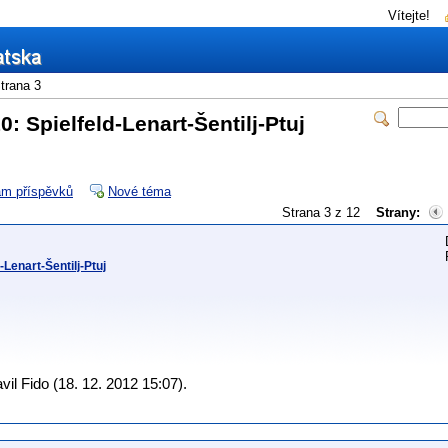
Vítejte!
trana 3
: Spielfeld-Lenart-Šentilj-Ptuj
m příspěvků
Nové téma
Strana 3 z 12
Strany:
Lenart-Šentilj-Ptuj
il Fido (18. 12. 2012 15:07).