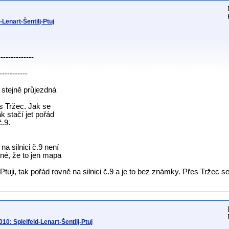
Lenart-Šentilj-Ptuj
--------------
-----------
 stejně průjezdná
es Tržec. Jak se
k stačí jet pořád
č.9.
na silnici č.9 není
é, že to jen mapa
tuji, tak pořád rovně na silnici č.9 a je to bez známky. Přes Tržec se
10: Spielfeld-Lenart-Šentilj-Ptuj