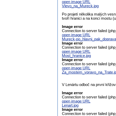
open image URL
Vlevo_na_Mureck.jpg
Po projetí několika malých vesn
tvoří hranici a na konci mostu (
Image error
Connection to server failed (ph
open image URL
Mureck-po_hlavni_pak_doprava
Image error
Connection to server failed (ph
open image URL
Most_hranice.jpg
Image error
Connection to server failed (ph
open image URL
Za_mostem_vpravo_na_Trate.j
V Lenártu odboč na první křižov
Image error
Connection to server failed (ph
open image URL
Lenart.jpg
Image error
Connection to server failed (ph