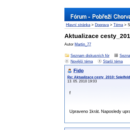
Hlavní stránka
>
Doprava
>
Téma
> S
Aktualizace cesty_2010
Autor
Martin_77
Seznam diskusních fór
Sezna
Novější téma
Starší téma
Fido
Re: Aktualizace cesty_2010: Spielfeld-
13. 05. 2010 19:03
f
Upraveno 1krát. Naposledy uprav