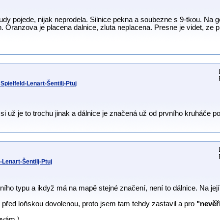
udy pojede, nijak neprodela. Silnice pekna a soubezne s 9-tkou. Na 
 Oranzova je placena dalnice, zluta neplacena. Presne je videt, ze pr
pielfeld-Lenart-Šentilj-Ptuj
i už je to trochu jinak a dálnice je značená už od prvního kruháče p
Lenart-Šentilj-Ptuj
ičního typu a ikdyž má na mapě stejné značení, není to dálnice. Na je
 před loňskou dovolenou, proto jsem tam tehdy zastavil a pro
"nevěř
uvám.)