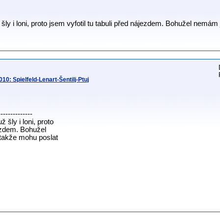
šly i loni, proto jsem vyfotil tu tabuli před nájezdem. Bohužel nemám j
10: Spielfeld-Lenart-Šentilj-Ptuj
--------------
 šly i loni, proto
jezdem. Bohužel
 takže mohu poslat