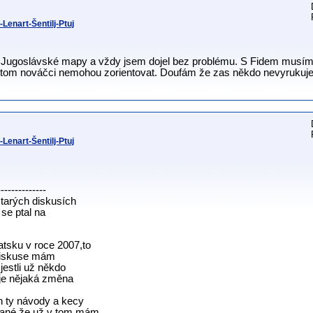
Lenart-Šentilj-Ptuj
le Jugoslávské mapy a vždy jsem dojel bez problému. S Fidem musí
v tom nováčci nemohou zorientovat. Doufám že zas někdo nevyruku
Lenart-Šentilj-Ptuj
--------------
starých diskusích
 se ptal na
tsku v roce 2007,to
,diskuse mám
jestli už někdo
i je nějaká změna
n ty návody a kecy
otané,že už v tom mám