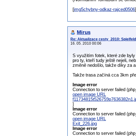
[
img5chybny-odkaz-rajced0506
Mirus
Re: Aktualizace cesty_2010: Spielfeld-
16. 05. 2010 00:06
S využitím fotek, které zde byl
pro ty, kteří tudy ještě nejeli, n
změně nedošlo, takže díky za ak
Takže trasa začíná cca 3km před
Image error
Connection to server failed (ph
open image URL
f11734815t526759p7636382n1.j
]
Image error
Connection to server failed (ph
open image URL
Exit_226.jpg
Image error
Connection to server failed (ph