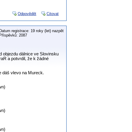
Odpovědět
Citovat
Datum registrace: 19 roky (let) nazpět
Příspěvků: 2087
od objezdu dálnice ve Slovinsku
MiraR a potvrdil, že k žádné
se dáš vlevo na Mureck.
wn)
wn)
wn)