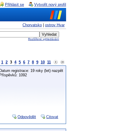
Přihlásit se
Vytvořit nový profil
Chorvatsko
|
ostrov Hvar
Rozšířené vyhledávání
1
2
3
4
5
6
7
8
9
10
11
Datum registrace: 19 roky (let) nazpět
Příspěvků: 1092
Odpovědět
Citovat