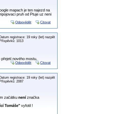
google mapach je ten najezd na
ipojovaci pruh od Ptuje uz neni
Odpovědět
Citovat
Datum registrace: 19 roky (let) nazpět
Příspěvků: 1013
o přejetí nového mostu.
Odpovědět
Citovat
Datum registrace: 19 roky (let) nazpět
Příspěvků: 2087
jím začátku
není
značka
ící Tomáše"
vyfotil !