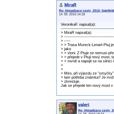
MiraR
Re: Aktualizace cesty_2010: Spielfeld-
14. 05. 2010 14:18
VeronikaF. napsal(a):
-----------------------------------------
> MiraR napsal(a):
> ---------------------------------------
> -----
> > Trasa Mureck-Lenart-Ptuj je
> jako
> > vloni. Z Ptuje se nemusi př
> > přejede v Ptuji nový most, ta
> > rovně a napojit se na silnici 
>
>
> Miro, při výjezdu ze "smyčky" 
> tam potřeba známka? Je možn
> zkresluje.
Jak se přejede ten nový most v P
valeri
Re: Aktualizace cesty_20
14. 05. 2010 18:24