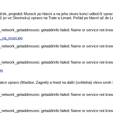
iček, projedeš Mureck po hlavní a na jeho skoro konci odbočíš vprav
už jsi ve Slovinsku) vpravo na Trate a Lenart. Pořád po hlavní až do L
p_network_getaddresses: getaddrinfo failed: Name or service not kno
_na_most.jpg
p_network_getaddresses: getaddrinfo failed: Name or service not kno
p_network_getaddresses: getaddrinfo failed: Name or service not kno
pg
atce vpravo (Maribor, Zagreb) a hned na další (světelná) vlevo směr 
p_network_getaddresses: getaddrinfo failed: Name or service not kno
p_network_getaddresses: getaddrinfo failed: Name or service not kno