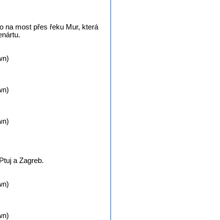
o na most přes řeku Mur, která
enártu.
wn)
wn)
wn)
Ptuj a Zagreb.
wn)
wn)