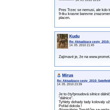
Pres Trzec se nemusi, ale kdo t
9-tku krasne barevne znazornen.
placen.
Kudu
Re: Aktualizace cesty_2010: S
14. 05. 2010 21:45
Zajímavé je, že na www.promet.s
Mirus
Re: Aktualizace cesty_2010: Spielfeld-
14. 05. 2010 23:39
Je to čtyřproudová silnice dáln
"dálnice".
Tyhlety dohady tady kolovaly už
Pořád dokola !
(Normálním Tomášům se omlo