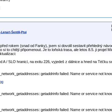
]
Lenart-Šentilj-Ptuj
y před rokem (snad od Fanky), jsem si dovolil sestavit přehledný náv
ebo si to chtějí připomenout. Je to loňská trasa, ale letos 8.5. ji projel 
tualizaci:
 A / SLO hranicí, na exitu 226, vyjedeš z dálnice a hned na Téčku 
p_network_getaddresses: getaddrinfo failed: Name or service not kno
pg
p_network_getaddresses: getaddrinfo failed: Name or service not kno
p_network_getaddresses: getaddrinfo failed: Name or service not kno