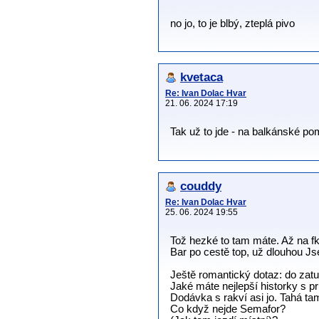
no jo, to je blbý, zteplá pivo
kvetaca
Re: Ivan Dolac Hvar
21. 06. 2024 17:19
Tak už to jde - na balkánské p
couddy
Re: Ivan Dolac Hvar
25. 06. 2024 19:55
Tož hezké to tam máte. Až na f
Bar po cestě top, už dlouhou Js
Ještě romantický dotaz: do zatu
Jaké máte nejlepší historky s p
Dodávka s rakví asi jo. Tahá t
Co když nejde Semafor?