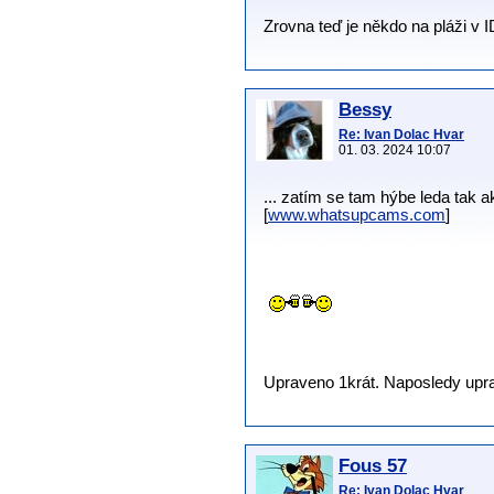
Zrovna teď je někdo na pláži v I
Bessy
Re: Ivan Dolac Hvar
01. 03. 2024 10:07
... zatím se tam hýbe leda tak a
[
www.whatsupcams.com
]
Upraveno 1krát. Naposledy uprav
Fous 57
Re: Ivan Dolac Hvar