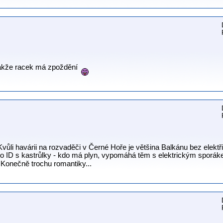
 takže racek má zpoždění
Kvůli havárii na rozvaděči v Černé Hoře je většina Balkánu bez elekt
 po ID s kastrůlky - kdo má plyn, vypomáhá těm s elektrickým sporá
. Konečně trochu romantiky...