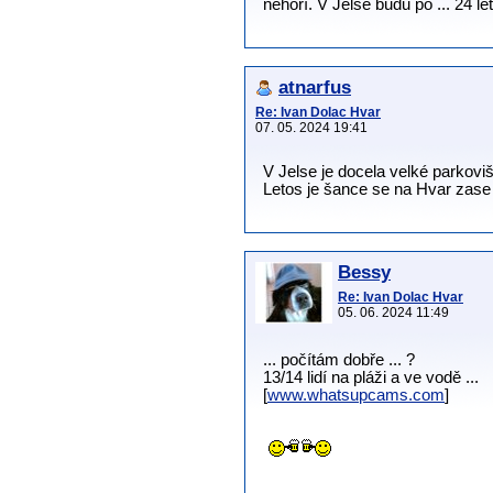
nehoří. V Jelse budu po ... 24 l
atnarfus
Re: Ivan Dolac Hvar
07. 05. 2024 19:41
V Jelse je docela velké parkovi
Letos je šance se na Hvar zase 
Bessy
Re: Ivan Dolac Hvar
05. 06. 2024 11:49
... počítám dobře ... ?
13/14 lidí na pláži a ve vodě ...
[
www.whatsupcams.com
]