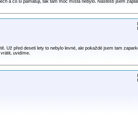
etech a co si pamatuji, tak tam moc místa nebylo. Naštěstí jsem zapla
ště. Už před deseti lety to nebylo levné, ale pokaždé jsem tam zapark
vrátit, uvidíme.