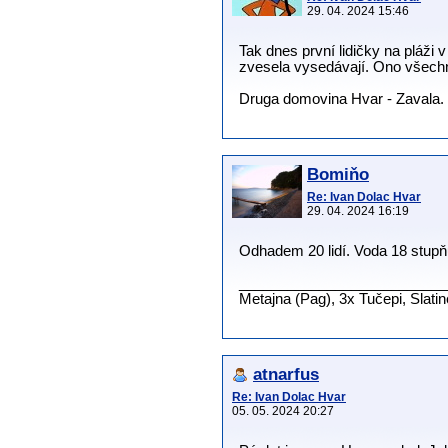
29. 04. 2024 15:46
Tak dnes první lidičky na pláži 
zvesela vysedávají. Ono všechny
Druga domovina Hvar - Zavala.
Bomiňo
Re: Ivan Dolac Hvar
29. 04. 2024 16:19
Odhadem 20 lidí. Voda 18 stupňů
__________________________
Metajna (Pag), 3x Tučepi, Slati
atnarfus
Re: Ivan Dolac Hvar
05. 05. 2024 20:27