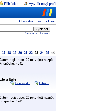
Přihlásit se
Vytvořit nový profil
Chorvatsko
|
ostrov Hvar
Rozšířené vyhledávání
17
18
19
20
21
22
23
24
25
Datum registrace: 20 roky (let) nazpět
Příspěvků: 4941
e u Itálie.
Odpovědět
Citovat
Datum registrace: 20 roky (let) nazpět
Příspěvků: 4941