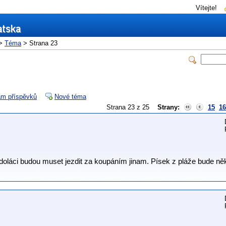
Vítejte!
>
Téma
> Strana 23
m příspěvků
Nové téma
Strana 23 z 25
Strany:
15
16
doláci budou muset jezdit za koupáním jinam. Písek z pláže bude někd