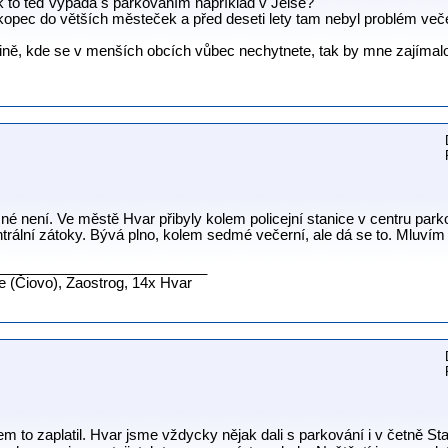
k to teď vypadá s parkováním například v Jelse?
z kopec do větších městeček a před deseti lety tam nebyl problém več
ině, kde se v menších obcích vůbec nechytnete, tak by mne zajímalo 
né není. Ve městě Hvar přibyly kolem policejní stanice v centru park
ntrální zátoky. Bývá plno, kolem sedmé večerní, ale dá se to. Mluvím
__________________________
ne (Čiovo), Zaostrog, 14x Hvar
m to zaplatil. Hvar jsme vždycky nějak dali s parkování i v četně 