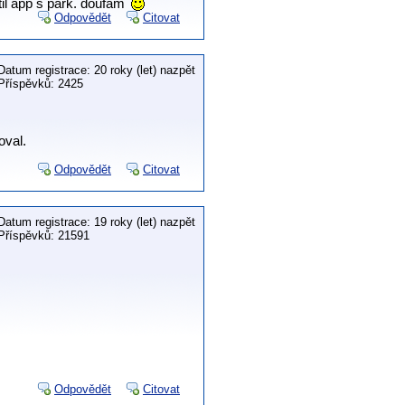
til app s park. doufám
Odpovědět
Citovat
Datum registrace: 20 roky (let) nazpět
Příspěvků: 2425
oval.
Odpovědět
Citovat
Datum registrace: 19 roky (let) nazpět
Příspěvků: 21591
Odpovědět
Citovat