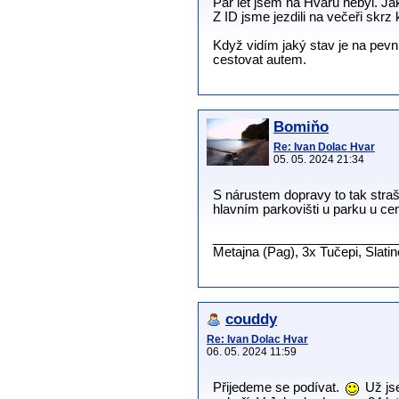
Pár let jsem na Hvaru nebyl. Ja
Z ID jsme jezdili na večeři skr
Když vidím jaký stav je na pevn
cestovat autem.
Bomiňo
Re: Ivan Dolac Hvar
05. 05. 2024 21:34
S nárustem dopravy to tak straš
hlavním parkovišti u parku u ce
__________________________
Metajna (Pag), 3x Tučepi, Slati
couddy
Re: Ivan Dolac Hvar
06. 05. 2024 11:59
Přijedeme se podívat.
Už jse