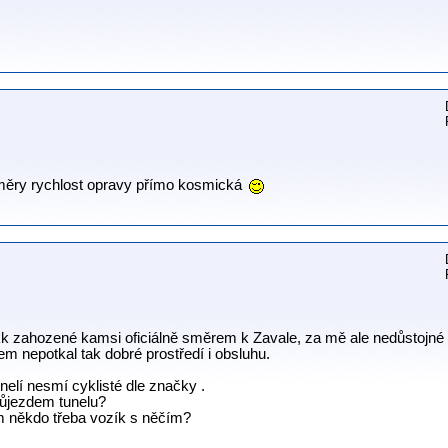
oměry rychlost opravy přímo kosmická
kk zahozené kamsi oficiálně směrem k Zavale, za mě ale nedůstojné
em nepotkal tak dobré prostředí i obsluhu.
nelí nesmí cyklisté dle značky .
růjezdem tunelu?
am někdo třeba vozík s něčím?