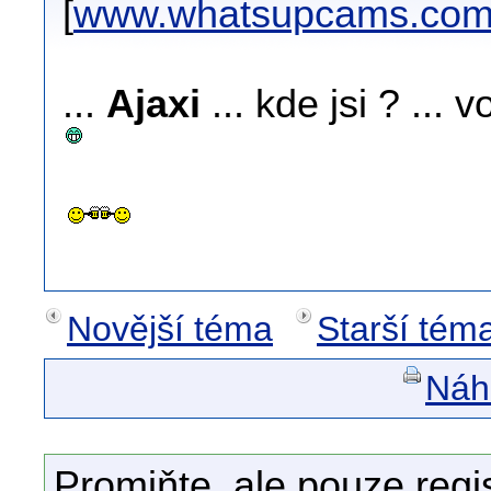
[
www.whatsupcams.co
...
Ajaxi
... kde jsi ? ... 
Novější téma
Starší tém
Náhl
Promiňte, ale pouze regi