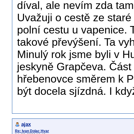
díval, ale nevím zda ta
Uvažuji o cestě ze staré
polní cestu u vapenice.
takové převýšení. Ta vyh
Minulý rok jsme byli v H
jeskyně Grapčeva. Část 
hřebenovce směrem k Pit
být docela sjízdná. I k
ajax
Re: Ivan Dolac Hvar