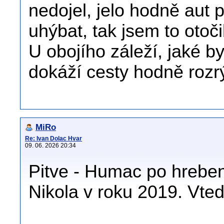
nedojel, jelo hodně aut 
uhýbat, tak jsem to otočil
U obojího záleží, jaké b
dokáží cesty hodně rozrý
MiRo
Re: Ivan Dolac Hvar
09. 06. 2026 20:34
Pitve - Humac po hrebeni
Nikola v roku 2019. Vtedy