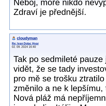
Neboj, moře nikdo nevypu
Zdraví je přednější.
cloudyman
Re: Ivan Dolac Hvar
02. 09. 2024 16:40
Tak po sedmileté pauze j
vidět, že se tady invest
pro mě se trošku ztratil
změnilo a ne k lepšímu, 
Nová pláž má nepříjemný