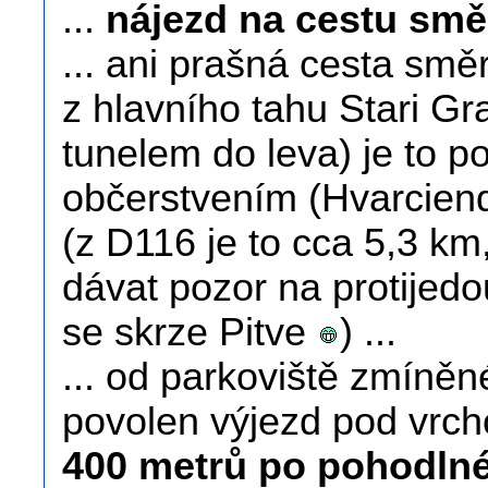
...
nájezd na cestu směr
... ani prašná cesta směr
z hlavního tahu Stari Gr
tunelem do leva) je to p
občerstvením (Hvarcien
(z D116 je to cca 5,3 km
dávat pozor na protijedou
se skrze Pitve
) ...
... od parkoviště zmíněn
povolen výjezd pod vrcho
400 metrů po pohodlné