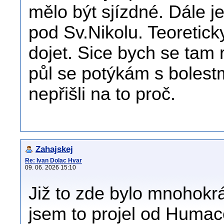
mělo být sjízdné. Dále j
pod Sv.Nikolu. Teoretick
dojet. Sice bych se tam r
půl se potýkám s bolest
nepřišli na to proč.
Zahajskej
Re: Ivan Dolac Hvar
09. 06. 2026 15:10
Již to zde bylo mnohokrá
jsem to projel od Humac