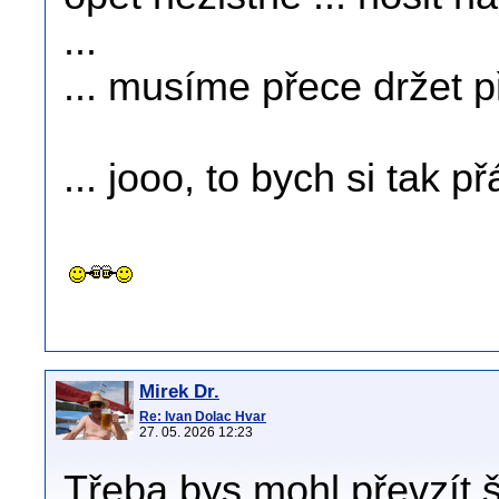
...
... musíme přece držet př
... jooo, to bych si tak přá
Mirek Dr.
Re: Ivan Dolac Hvar
27. 05. 2026 12:23
Třeba bys mohl převzít š