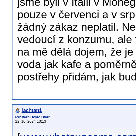
jsme byli v Itálii v Moneg
pouze v červenci a v sr
žádný zákaz neplatil. N
vedoucí z konzumu, ale 
na mě dělá dojem, že je 
voda jak kafe a poměrně 
postřehy přidám, jak bud
lachtan1
Re: Ivan Dolac Hvar
22. 10. 2024 13:13