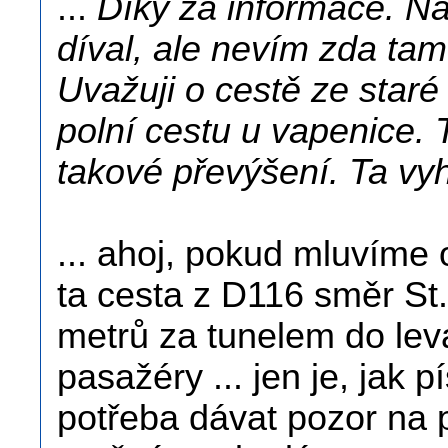
...
Díky za informace. Na
díval, ale nevím zda ta
Uvažuji o cestě ze staré
polní cestu u vapenice.
takové převýšení. Ta vyh
... ahoj, pokud mluvíme
ta cesta z D116 směr St
metrů za tunelem do lev
pasažéry ... jen je, jak p
potřeba dávat pozor na pr