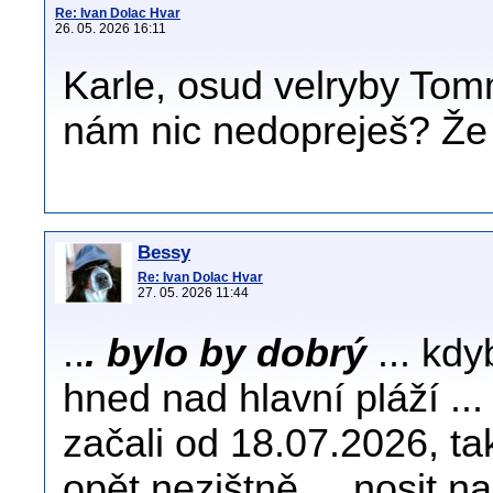
Re: Ivan Dolac Hvar
26. 05. 2026 16:11
Karle, osud velryby Tomm
nám nic nedopreješ? Že 
Bessy
Re: Ivan Dolac Hvar
27. 05. 2026 11:44
..
. bylo by dobrý
... kdy
hned nad hlavní pláží ...
začali od 18.07.2026, tak
opět nezištně ... nosit n