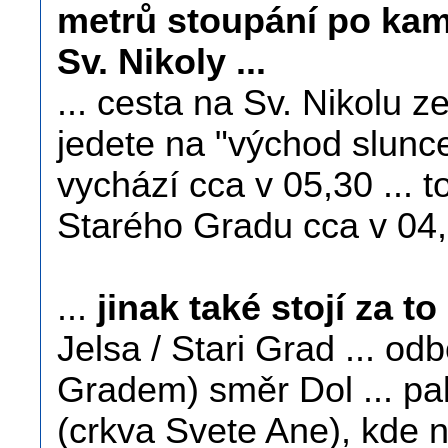
metrů stoupání po kam
Sv. Nikoly ...
... cesta na Sv. Nikolu z
jedete na "východ slunce
vychází cca v 05,30 ...
Starého Gradu cca v 04,3
...
jinak také stojí za to
Jelsa / Stari Grad ... od
Gradem) směr Dol ... pa
(crkva Svete Ane), kde ne