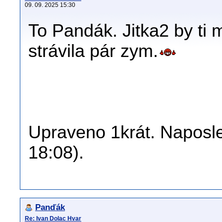
09. 09. 2025 15:30
To Pandák. Jitka2 by ti 
strávila pár zym.
Upraveno 1krát. Naposle
18:08).
Panďák
Re: Ivan Dolac Hvar