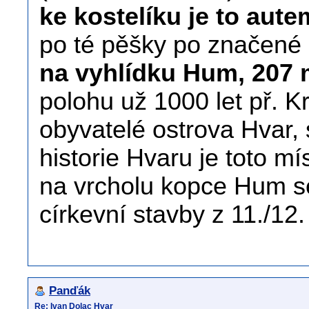
ke kostelíku je to aute
po té pěšky po značené
na vyhlídku Hum, 207 
polohu už 1000 let př. Kr
obyvatelé ostrova Hvar, 
historie Hvaru je toto m
na vrcholu kopce Hum s
církevní stavby z 11./12. s
Panďák
Re: Ivan Dolac Hvar