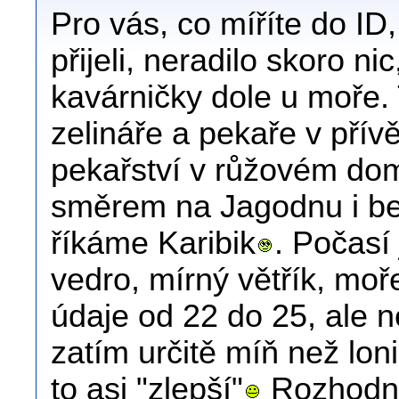
Pro vás, co míříte do ID
přijeli, neradilo skoro n
kavárničky dole u moře.
zelináře a pekaře v přívě
pekařství v růžovém dom
směrem na Jagodnu i be
říkáme Karibik
. Počasí
vedro, mírný větřík, moř
údaje od 22 do 25, ale n
zatím určitě míň než lon
to asi "zlepší"
Rozhodně