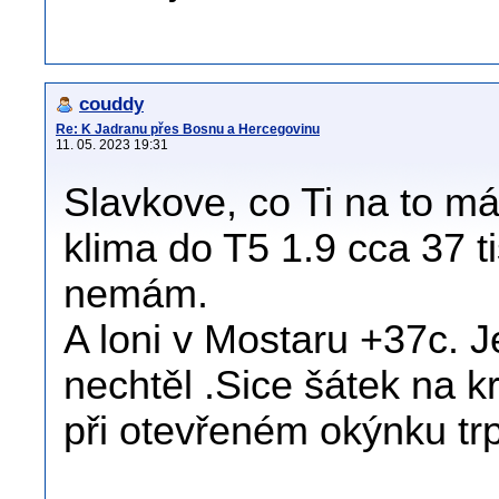
couddy
Re: K Jadranu přes Bosnu a Hercegovinu
11. 05. 2023 19:31
Slavkove, co Ti na to mám 
klima do T5 1.9 cca 37 ti
nemám.
A loni v Mostaru +37c. Je
nechtěl .Sice šátek na kr
při otevřeném okýnku trpí