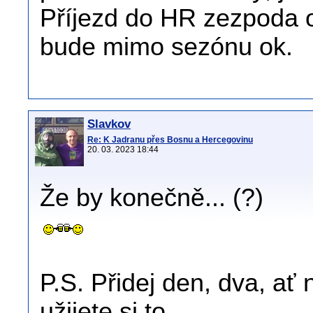
Příjezd do HR zezpoda 
bude mimo sezónu ok.
Slavkov
Re: K Jadranu přes Bosnu a Hercegovinu
20. 03. 2023 18:44
Že by konečně... (?)
P.S. Přidej den, dva, ať
užijete si to...