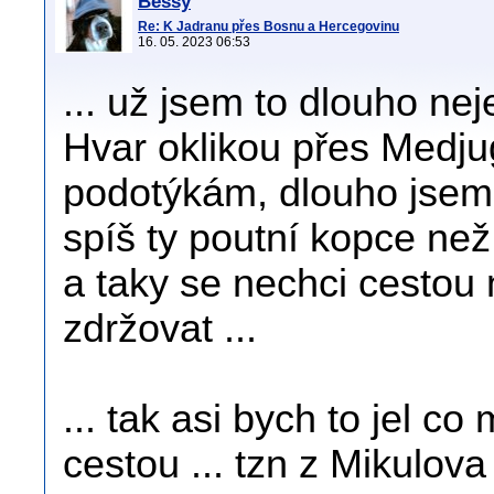
Bessy
Re: K Jadranu přes Bosnu a Hercegovinu
16. 05. 2023 06:53
... už jsem to dlouho nej
Hvar oklikou přes Medjug
podotýkám, dlouho jsem 
spíš ty poutní kopce než 
a taky se nechci cestou
zdržovat ...
... tak asi bych to jel c
cestou ... tzn z Mikulova