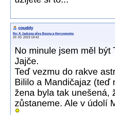
couddy
Re: K Jadranu přes Bosnu a Hercegovinu
20. 03. 2023 19:42
No minule jsem měl být 
Jajče.
Teď vezmu do rakve astry
Bililo a Mandičajaz (teď 
žena byla tak unešená, 
zůstaneme. Ale v údolí M