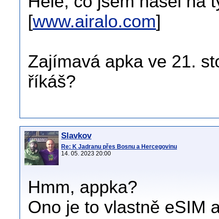
Hele, co jsem našel na t
[
www.airalo.com
]
Zajímavá apka ve 21. sto
říkáš?
Slavkov
Re: K Jadranu přes Bosnu a Hercegovinu
14. 05. 2023 20:00
Hmm, appka?
Ono je to vlastně eSIM 