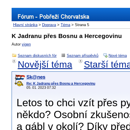
Hlavní stránka
>
Doprava
>
Téma
> Strana 5
K Jadranu přes Bosnu a Hercegovinu
Autor
vigen
Seznam diskusních fór
Seznam příspěvků
Nové téma
Novější téma
Starší tém
Sk@nes
Re: K Jadranu přes Bosnu a Hercegovinu
05. 01. 2023 07:32
Letos to chci vzít přes 
někdo? Osobní zkušenost
a gábl v okolí? Díky př