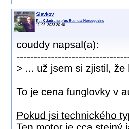
Slavkov
Re: K Jadranu přes Bosnu a Hercegovinu
11. 05. 2023 20:40
couddy napsal(a):
--------------------------------
> ... už jsem si zjistil, ž
To je cena funglovky v 
Pokud jsi technického ty
Ten motor je cca stejný j