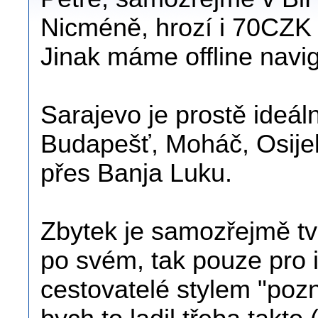
Nicméně, hrozí i 70CZK
Jinak máme offline navi
Sarajevo je prostě ideáln
Budapešť, Moháč, Osijek
přes Banja Luku.
Zbytek je samozřejmě tvo
po svém, tak pouze pro ins
cestovatelé stylem "poz