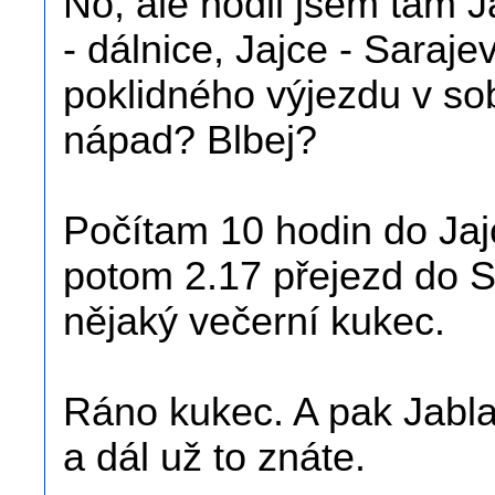
No, ale hodil jsem tam J
- dálnice, Jajce - Saraje
poklidného výjezdu v sob
nápad? Blbej?
Počítam 10 hodin do Jaj
potom 2.17 přejezd do S
nějaký večerní kukec.
Ráno kukec. A pak Jabla
a dál už to znáte.