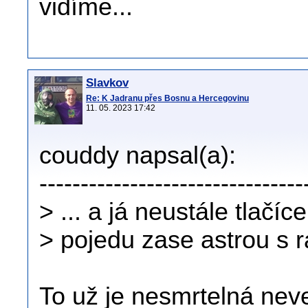
vidíme...
Slavkov
Re: K Jadranu přes Bosnu a Hercegovinu
11. 05. 2023 17:42
couddy napsal(a):
--------------------------------
> ... a já neustále tlačíc
> pojedu zase astrou s ra
To už je nesmrtelná neve