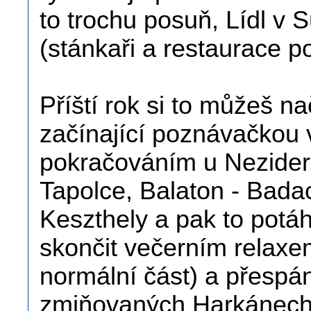
to trochu posuň, Lídl v 
(stánkaři a restaurace p
Příští rok si to můžeš na
začínající poznávačkou 
pokračováním u Neziders
Tapolce, Balaton - Badac
Keszthely a pak to potáh
skončit večerním relaxe
normální část) a přesp
zmiňovaných Harkánec