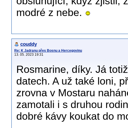
obsluhující, když zjistil
modré z nebe.
couddy
Re: K Jadranu přes Bosnu a Hercegovinu
13. 05. 2023 19:31
Rosmarine, díky. Já totiž
datech. A už také loni, 
zrovna v Mostaru naháněl
zamotali i s druhou rod
dobré kávy koukat do mo