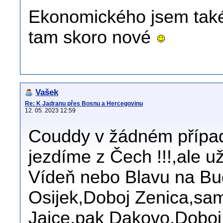
Ekonomického jsem také
tam skoro nové
Vašek
Re: K Jadranu přes Bosnu a Hercegovinu
12. 05. 2023 12:59
Couddy v žádném případ
jezdíme z Čech !!!,ale už
Vídeň nebo Blavu na Bu
Osijek,Doboj Zenica,sam
Jajce,pak Dakovo,Doboj 