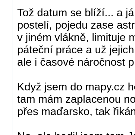
Tož datum se blíží... a j
postelí, pojedu zase astr
v jiném vlákně, limituje
páteční práce a už jejic
ale i časové náročnost p
Když jsem do mapy.cz ho
tam mám zaplacenou noc)
přes maďarsko, tak řiká