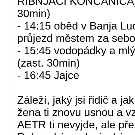
RIBNJACI KONČANICA) 
30min)
- 14:15 oběd v Banja Lu
průjezd městem za sebou
- 15:45 vodopádky a mlý
(zast. 30min)
- 16:45 Jajce
Záleží, jaký jsi řidič a j
žena ti znovu usnou a vz
AETR ti nevyjde, ale př