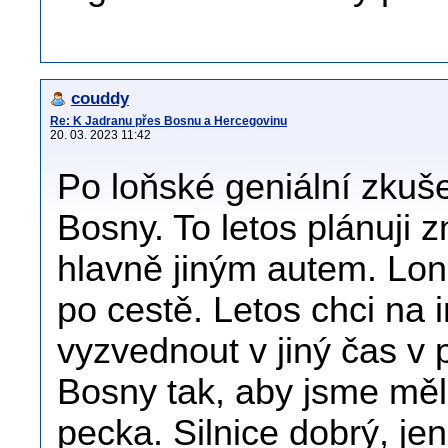
couddy
Re: K Jadranu přes Bosnu a Hercegovinu
20. 03. 2023 11:42
Po loňské geniální zku
Bosny. To letos plánuji z
hlavně jiným autem. Lo
po cestě. Letos chci na 
vyzvednout v jiný čas v 
Bosny tak, aby jsme měli
pecka. Silnice dobrý, je