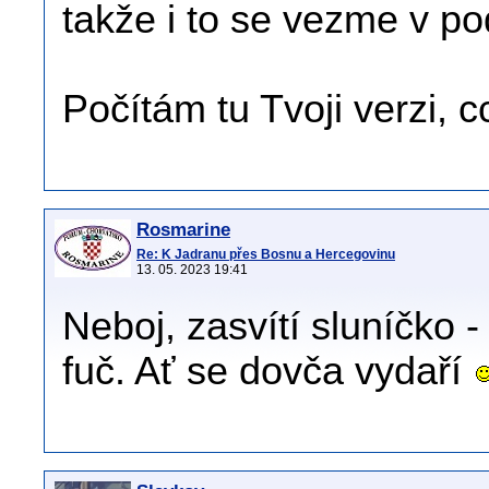
takže i to se vezme v po
Počítám tu Tvoji verzi, c
Rosmarine
Re: K Jadranu přes Bosnu a Hercegovinu
13. 05. 2023 19:41
Neboj, zasvítí sluníčko -
fuč. Ať se dovča vydaří