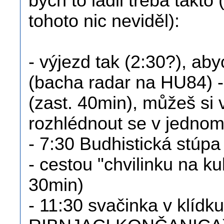
bych to ladil třeba takto 
tohoto nic neviděl):
- výjezd tak (2:30?), ab
(bacha radar na HU84) 
(zast. 40min), můžeš si
rozhlédnout se v jedno
- 7:30 Budhistická stúpa
- cestou "chvilinku na k
30min)
- 11:30 svačinka v klíd