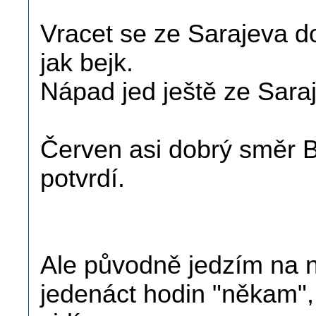
Vracet se ze Sarajeva d
jak bejk.
Nápad jed ještě ze Saraj
Červen asi dobrý směr B
potvrdí.
Ale původně jedzím na no
jedenáct hodin "někam", j