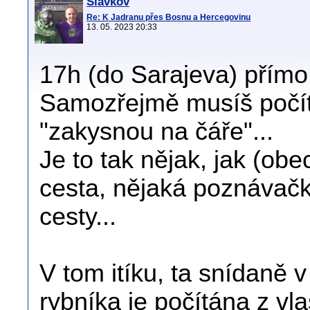
Slavkov
Re: K Jadranu přes Bosnu a Hercegovinu
13. 05. 2023 20:33
17h (do Sarajeva) přímo
Samozřejmě musíš počíta
"zakysnou na čáře"...
Je to tak nějak, jak (ob
cesta, nějaká poznávačk
cesty...
V tom itíku, ta snídaně
rybníka je počítána z vl