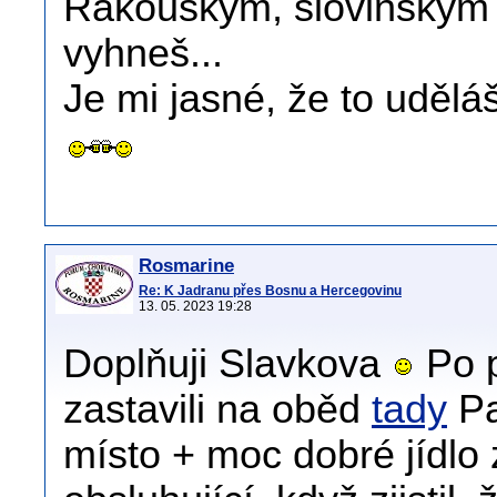
Rakouským, slovinským 
vyhneš...
Je mi jasné, že to uděláš
Rosmarine
Re: K Jadranu přes Bosnu a Hercegovinu
13. 05. 2023 19:28
Doplňuji Slavkova
Po p
zastavili na oběd
tady
Pa
místo + moc dobré jídlo