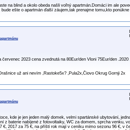
uste na blind a okolo obeda našli voľný apartmán.Domáci im ale poved
k bude ešte o apartmán ďalší záujem,tak prenajme tomu,kto ponúkne v
v apartmánu
a červenec 2023 cena zvednutá na 80Eur/den Vloni 75Eur/den .2020
rašnice už ani nevím ,Rastoke5x? ,Pula2x,Čiovo Okrug Gornji 2x
v apartmánu
toce, kde je jen jeden malý domek, velmi spartánské ubytování, jedn
ení z baterie nabíjené z fotovoltaiky, WC za domem, sprcha venku, v
57 €, 2017 za 75 €, na příští rok mají v ceníku mimo sezonu 96 €, v č