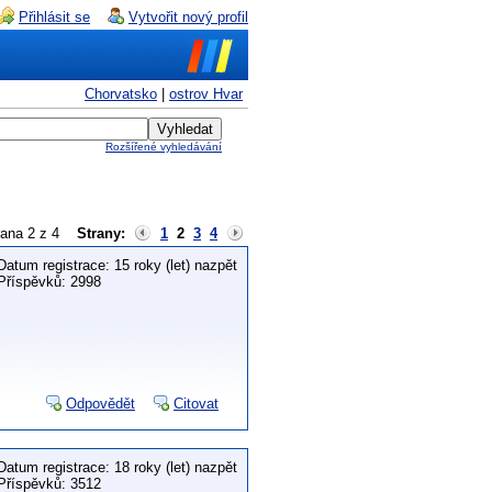
Přihlásit se
Vytvořit nový profil
Chorvatsko
|
ostrov Hvar
Rozšířené vyhledávání
rana 2 z 4
Strany:
1
2
3
4
Datum registrace: 15 roky (let) nazpět
Příspěvků: 2998
Odpovědět
Citovat
Datum registrace: 18 roky (let) nazpět
Příspěvků: 3512