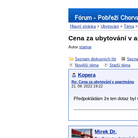
Hlavní stránka
>
Ubytování
>
Téma
> 
Cena za ubytování v 
Autor
stamar
Seznam diskusních fór
Sezna
Novější téma
Starší téma
Kopera
Re: Cena za ubytování v apartmánu
21. 09. 2022 19:22
Předpokládám že ten dotaz byl
................................................
Mirek Dr.