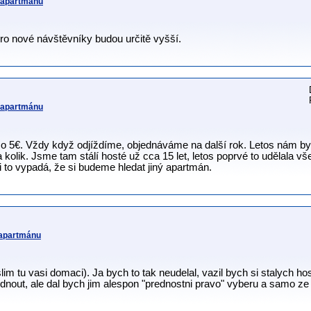
v apartmánu
pro nové návštěvníky budou určitě vyšší.
v apartmánu
o 5€. Vždy když odjíždíme, objednáváme na další rok. Letos nám by
za kolik. Jsme tam stálí hosté už cca 15 let, letos poprvé to udělala 
i to vypadá, že si budeme hledat jiný apartmán.
 apartmánu
m tu vasi domaci). Ja bych to tak neudelal, vazil bych si stalych host
dnout, ale dal bych jim alespon "prednostni pravo" vyberu a samo ze 