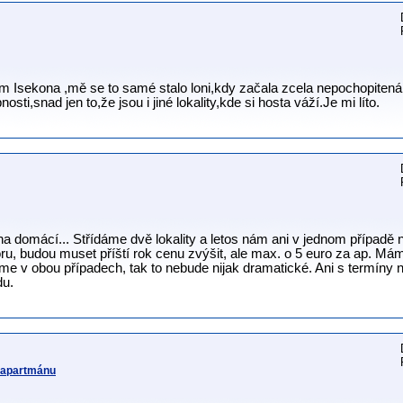
m Isekona ,mě se to samé stalo loni,kdy začala zcela nepochopitená a
i,snad jen to,že jsou i jiné lokality,kde si hosta váží.Je mi líto.
a domácí... Střídáme dvě lokality a letos nám ani v jednom případě ne
ru, budou muset příští rok cenu zvýšit, ale max. o 5 euro za ap. Má
me v obou případech, tak to nebude nijak dramatické. Ani s termíny 
du.
v apartmánu