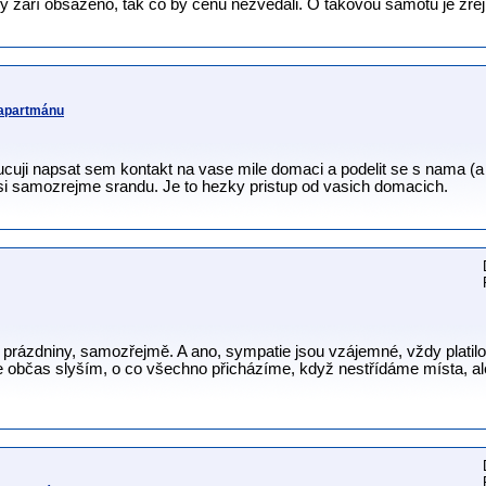
ny září obsazeno, tak co by cenu nezvedali. O takovou samotu je zř
 apartmánu
ji napsat sem kontakt na vase mile domaci a podelit se s nama (a p
si samozrejme srandu. Je to hezky pristup od vasich domacich.
 prázdniny, samozřejmě. A ano, sympatie jsou vzájemné, vždy platilo 
ce občas slyším, o co všechno přicházíme, když nestřídáme místa, al