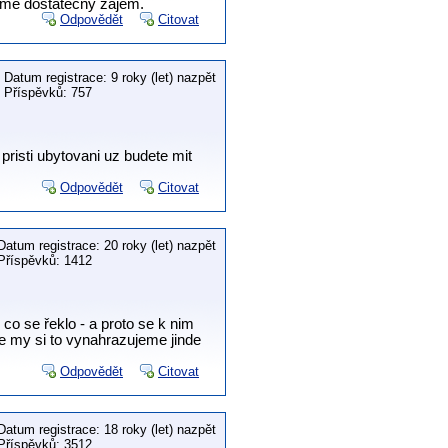
ejmě dostatečný zájem.
Odpovědět
Citovat
Datum registrace: 9 roky (let) nazpět
Příspěvků: 757
risti ubytovani uz budete mit
Odpovědět
Citovat
Datum registrace: 20 roky (let) nazpět
Příspěvků: 1412
co se řeklo - a proto se k nim
e my si to vynahrazujeme jinde
Odpovědět
Citovat
Datum registrace: 18 roky (let) nazpět
Příspěvků: 3512