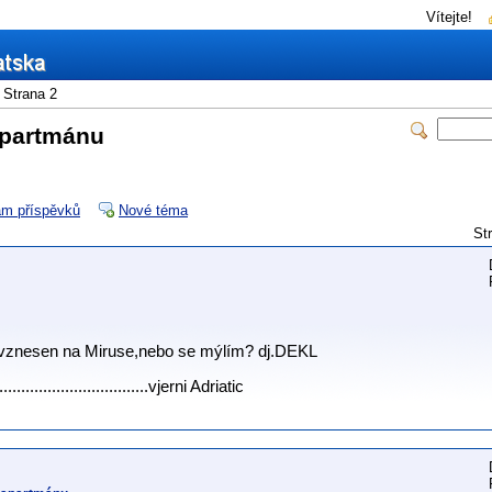
Vítejte!
Strana 2
apartmánu
m příspěvků
Nové téma
St
 vznesen na Miruse,nebo se mýlím? dj.DEKL
......................................vjerni Adriatic