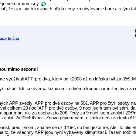
ky je nekompromisný
ať, že aj v iných krajinách pôjdu ceny za ubytovanie hore a s tým ta
v apartmánu
jsou mimo sezonu!
e využívali APP pro dva, který od r.2008 až do loňska byl za 35€. My 
yři až pět lidí, se dvěma ložnicemi a dvěma koupelnami. Ten byla za 
ých APP zvedly: APP pro dvě osoby na 50€, APP pro čtyři osoby na
val celkem 23 nocí APP pro dvě osoby. 9 nocí jsem tam byl sám, dal
a apartmán, ale za osobu a to 20€. Tedy za 9 nocí jsem zaplatil 20€/
m zaplati 2x20=40€/noc. Znovu připomínám, oficielní cena za tento AP
st, přeci jenom, známe se už 14 let, co tam jezdíme. Ale i to oficie
a to, že všechny APP jsou nyní vybaveny klimatizací. Ta tam totiž dří