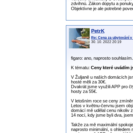
zdvihnú. Zákon dopytu a ponu
Objektívne je ale potrebné poved
PetrK
Re: Cena za ubytování 
30. 10. 2022 20:19
figaro: ano, naprosto souhlasím.
K tématu:
Ceny které uvádím 
V Žuljaně u našich domácích jsm
hosté měli za 30€.
Dvakrát jsme využili APP pro čt
hosty za 55€.
V letošním roce se ceny zmíněn
Letos v květnu-červnu jsem obý
domácí mě udělal cenu nikoliv z
14 nocí, kdy jsme byli dva, jse
Takže za mě maximální spokojeno
naprosto minimální, s ohledem n