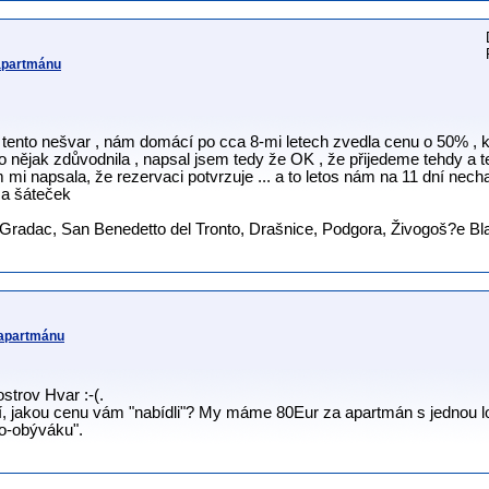
 apartmánu
tento nešvar , nám domácí po cca 8-mi letech zvedla cenu o 50% , kd
to nějak zdůvodnila , napsal jsem tedy že OK , že přijedeme tehdy a te
 mi napsala, že rezervaci potvrzuje ... a to letos nám na 11 dní nech
 a šáteček
 Gradac, San Benedetto del Tronto, Drašnice, Podgora, Živogoš?e Blat
 apartmánu
strov Hvar :-(.
í, jakou cenu vám "nabídli"? My máme 80Eur za apartmán s jednou lo
o-obýváku".