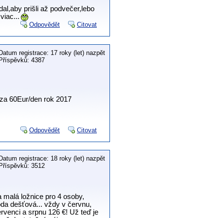
al,aby prišli až podvečer,lebo
iac...
Odpovědět
Citovat
Datum registrace: 17 roky (let) nazpět
Příspěvků: 4387
 za 60Eur/den rok 2017
Odpovědět
Citovat
Datum registrace: 18 roky (let) nazpět
Příspěvků: 3512
a malá ložnice pro 4 osoby,
oda dešťová... vždy v červnu,
ervenci a srpnu 126 €! Už teď je