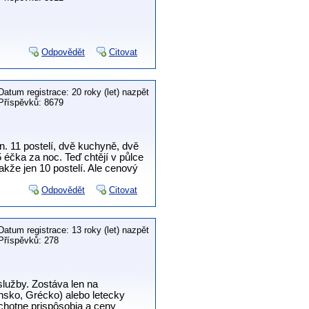
Odpovědět
Citovat
Datum registrace: 20 roky (let) nazpět
Příspěvků: 8679
n. 11 postelí, dvě kuchyně, dvě
5 éčka za noc. Teď chtějí v půlce
takže jen 10 postelí. Ale cenový
Odpovědět
Citovat
Datum registrace: 13 roky (let) nazpět
Příspěvků: 278
služby. Zostáva len na
ánsko, Grécko) alebo letecky
chotne prispôsobia a ceny