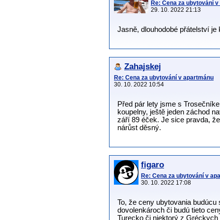
Re: Cena za ubytování 
29. 10. 2022 21:13
Jasně, dlouhodobé přátelství je 
Zahajskej
Re: Cena za ubytování v apartmánu
30. 10. 2022 10:54
Před pár lety jsme s Trosečníke
koupelny, ještě jeden záchod nav
září 89 éček. Je sice pravda, že
nárůst děsný.
figaro
Re: Cena za ubytování v ap
30. 10. 2022 17:08
To, že ceny ubytovania budúcu s
dovolenkároch či budú tieto cen
Turecko či niektorý z Gréckych