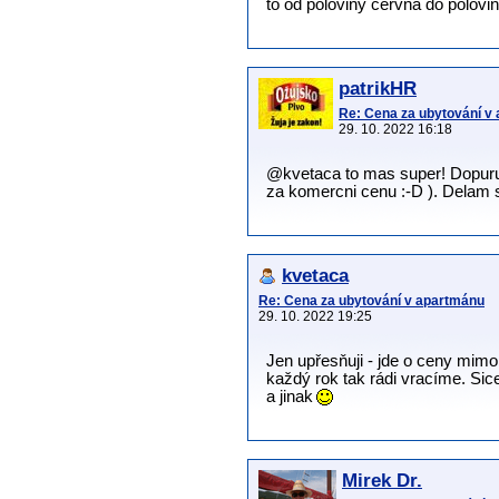
to od poloviny června do polovi
patrikHR
Re: Cena za ubytování v
29. 10. 2022 16:18
@kvetaca to mas super! Dopurucu
za komercni cenu :-D ). Delam 
kvetaca
Re: Cena za ubytování v apartmánu
29. 10. 2022 19:25
Jen upřesňuji - jde o ceny mimo
každý rok tak rádi vracíme. Si
a jinak
Mirek Dr.