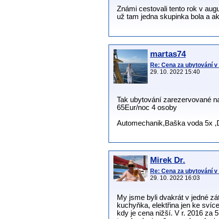
Známi cestovali tento rok v aug
už tam jedna skupinka bola a a
martas74
Re: Cena za ubytování 
29. 10. 2022 15:40
Tak ubytování zarezervované n
65Eur/noc 4 osoby
Automechanik,Baška voda 5x ,D
Mirek Dr.
Re: Cena za ubytování 
29. 10. 2022 16:03
My jsme byli dvakrát v jedné zá
kuchyňka, elektřina jen ke svíc
kdy je cena nižší. V r. 2016 za 