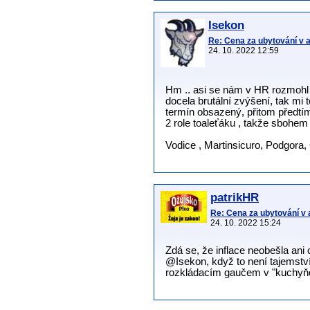
Isekon
Re: Cena za ubytování v
24. 10. 2022 12:59
Hm .. asi se nám v HR rozmohl 
docela brutální zvýšení, tak mi 
termín obsazený, přitom předtím
2 role toaleťáku , takže sbohem
Vodice , Martinsicuro, Podgora,
patrikHR
Re: Cena za ubytování v
24. 10. 2022 15:24
Zdá se, že inflace neobešla ani o
@Isekon, když to není tajemstv
rozkládacím gaučem v "kuchyň