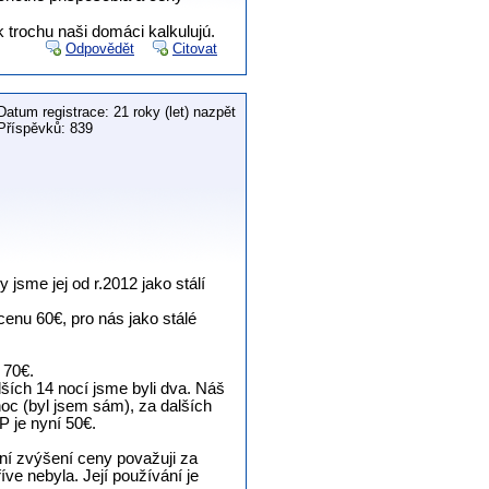
k trochu naši domáci kalkulujú.
Odpovědět
Citovat
Datum registrace: 21 roky (let) nazpět
Příspěvků: 839
jsme jej od r.2012 jako stálí
cenu 60€, pro nás jako stálé
 70€.
ších 14 nocí jsme byli dva. Náš
noc (byl jsem sám), za dalších
P je nyní 50€.
lní zvýšení ceny považuji za
ve nebyla. Její používání je