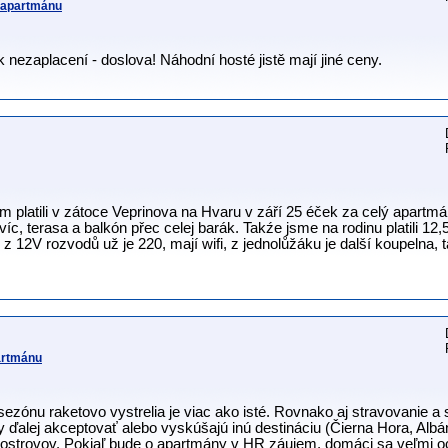
v apartmánu
k nezaplacení - doslova! Náhodní hosté jistě mají jiné ceny.
m platili v zátoce Veprinova na Hvaru v září 25 éček za celý apartmá
íc, terasa a balkón přec celej barák. Takźe jsme na rodinu platili 12,
 z 12V rozvodů už je 220, mají wifi, z jednolůžáku je další koupelna, 
artmánu
ezónu raketovo vystrelia je viac ako isté. Rovnako aj stravovanie a 
y ďalej akceptovať alebo vyskúšajú inú destináciu (Čierna Hora, Alb
 ostrovov. Pokiaľ bude o apartmány v HR záujem, domáci sa veľmi o