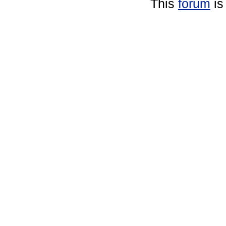
This
forum
is