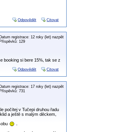
Odpovědět
Citovat
Datum registrace: 12 roky (let) nazpět
Příspěvků: 129
že booking si bere 15%, tak se z
Odpovědět
Citovat
Datum registrace: 17 roky (let) nazpět
Příspěvků: 731
le počítej v Tučepi druhou řadu
 klid a ještě s malým děckem,
osobu
.