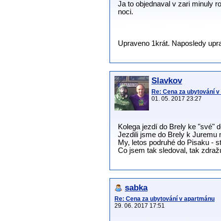
Ja to objednaval v zari minuly 
noci.
Upraveno 1krát. Naposledy upravi
Slavkov
Re: Cena za ubytování 
01. 05. 2017 23:27
Kolega jezdí do Brely ke "své" 
Jezdili jsme do Brely k Juremu 
My, letos podruhé do Pisaku - s
Co jsem tak sledoval, tak zdražu
sabka
Re: Cena za ubytování v apartmánu
29. 06. 2017 17:51