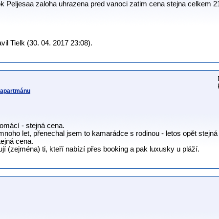
rok Peljesaa zaloha uhrazena pred vanoci zatim cena stejna celkem 
l Tielk (30. 04. 2017 23:08).
v apartmánu
domácí - stejná cena.
mnoho let, přenechal jsem to kamarádce s rodinou - letos opět stejná
tejná cena.
jí (zejména) ti, kteří nabízí přes booking a pak luxusky u pláží.