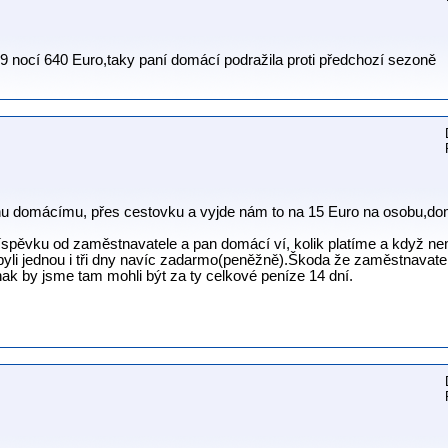
k 9 nocí 640 Euro,taky paní domácí podražila proti předchozí sezoně
anu domácímu, přes cestovku a vyjde nám to na 15 Euro na osobu,do
říspěvku od zaměstnavatele a pan domácí ví, kolik platíme a když
byli jednou i tři dny navíc zadarmo(peněžně).Škoda že zaměstnavate
inak by jsme tam mohli být za ty celkové peníze 14 dní.