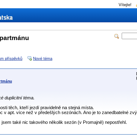
Vítejte!
apartmánu
m příspěvků
Nové téma
artmánu
é duplicitní téma.
ti těch, kteří jezdí pravidelně na stejná místa.
oc v apt. více než v předešlých sezónách. Ano je to zanedbatelné zvýš
 jsem také nic takového několik sezón (v Promajně) nepostřehl.