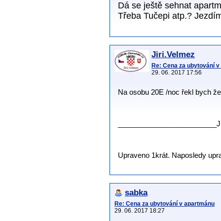
Dá se ještě sehnat apartm
Třeba Tučepi atp.? Jezdím
Jiri.Velmez
Re: Cena za ubytování 
29. 06. 2017 17:56
Na osobu 20E /noc řekl bych že
.
.
_________________________J
Upraveno 1krát. Naposledy uprav
sabka
Re: Cena za ubytování v apartmánu
29. 06. 2017 18:27