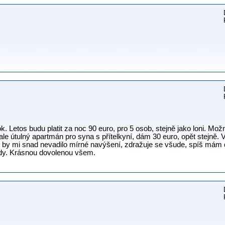
k. Letos budu platit za noc 90 euro, pro 5 osob, stejně jako loni. Možn
ý, ale útulný apartmán pro syna s přítelkyní, dám 30 euro, opět stejně.
by mi snad nevadilo mírné navýšení, zdražuje se všude, spíš mám di
ody. Krásnou dovolenou všem.