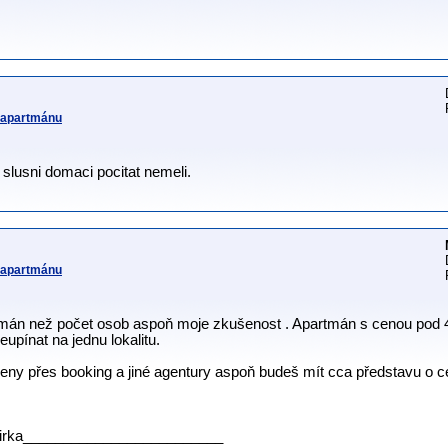
v apartmánu
i slusni domaci pocitat nemeli.
v apartmánu
rtmán než počet osob aspoň moje zkušenost . Apartmán s cenou pod
upínat na jednu lokalitu.
ceny přes booking a jiné agentury aspoň budeš mít cca představu o c
irka_________________________