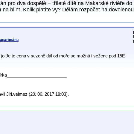
án pro dva dospělé + tříleté dítě na Makarské riviéře d
 na blint. Kolik platíte vy? Dělám rozpočet na dovoleno
v apartmánu
 jo.Je to cena v sezoně dál od moře se možná i sežene pod 15E
irka_________________________
il Jiri.velmez (29. 06. 2017 18:03).