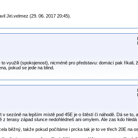
il Jiri.velmez (29. 06. 2017 20:45).
to využili (spokojenost), nicméně pro představu: domácí pak říkali, 
na, pokud se jede na blind.
t v sezóně na lepším místě pod 45E je o štěstí či náhodě. Dá se to, a
tě z terasy západ slunce nedohlédneš ani omylem. Ale zas kdo hledá
cela běžný, takže pokud počítáme i prcka tak je to ve třech 20E na 