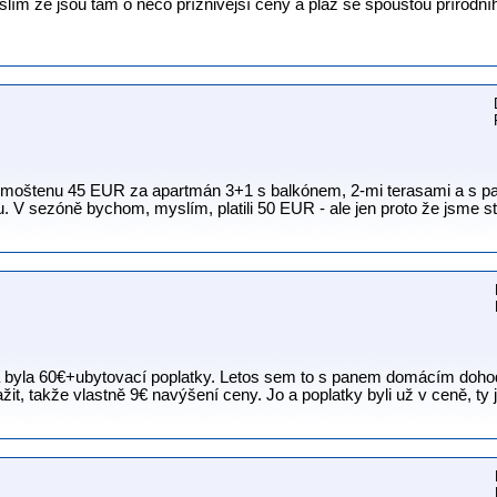
lím že jsou tam o něco příznivější ceny a pláž se spoustou přírodn
 Primoštenu 45 EUR za apartmán 3+1 s balkónem, 2-mi terasami a s 
 V sezóně bychom, myslím, platili 50 EUR - ale jen proto že jsme stá
ena byla 60€+ubytovací poplatky. Letos sem to s panem domácím doh
it, takže vlastně 9€ navýšení ceny. Jo a poplatky byli už v ceně, ty js