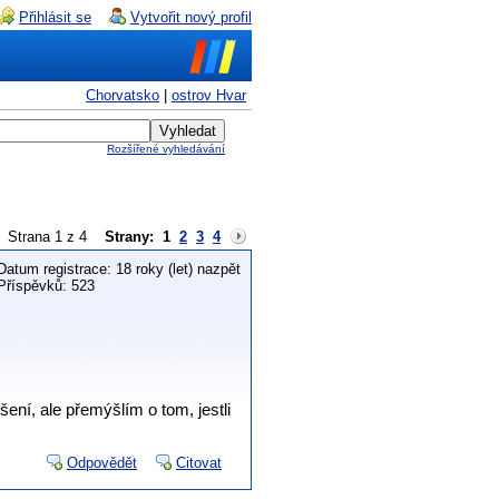
Přihlásit se
Vytvořit nový profil
Chorvatsko
|
ostrov Hvar
Rozšířené vyhledávání
Strana 1 z 4
Strany:
1
2
3
4
Datum registrace: 18 roky (let) nazpět
Příspěvků: 523
ení, ale přemýšlím o tom, jestli
Odpovědět
Citovat