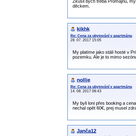
Zkusil bych třeba Promajnu, mys
děckem.
kikhk
Re: Cena za ubytování v apartmánu
28. 07. 2017 15:05
My platíme jako stálí hosté v
pozemku. Ale je to mimo sezónu.
nollie
Re: Cena za ubytování v apartmánu
14. 08. 2017 08:43
My byli loni přes booking a c
nechal opět 60€, prej musel zdraž
Janča12