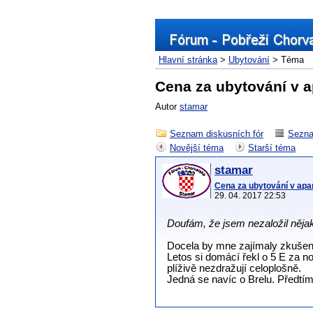
Hlavní stránka
>
Ubytování
> Téma
Cena za ubytování v 
Autor
stamar
Seznam diskusních fór
Sezna
Novější téma
Starší téma
stamar
Cena za ubytování v ap
29. 04. 2017 22:53
Doufám, že jsem nezaložil nějak
Docela by mne zajímaly zkušenos
Letos si domácí řekl o 5 E za n
plíživě nezdražují celoplošně.
Jedná se navíc o Brelu. Předtím