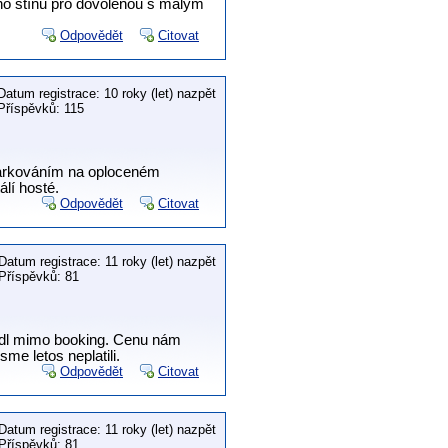
ího stínu pro dovolenou s malým
Odpovědět
Citovat
Datum registrace: 10 roky (let) nazpět
Příspěvků: 115
parkováním na oploceném
lí hosté.
Odpovědět
Citovat
Datum registrace: 11 roky (let) nazpět
Příspěvků: 81
odl mimo booking. Cenu nám
me letos neplatili.
Odpovědět
Citovat
Datum registrace: 11 roky (let) nazpět
Příspěvků: 81