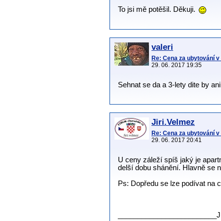
To jsi mě potěšil. Děkuji.
valeri
Re: Cena za ubytování 
29. 06. 2017 19:35
Sehnat se da a 3-lety dite by an
Jiri.Velmez
Re: Cena za ubytování 
29. 06. 2017 20:41
U ceny záleží spíš jaký je apa
delší dobu shánění. Hlavně se ne
Ps: Dopředu se lze podívat na 
.
.
_________________________J