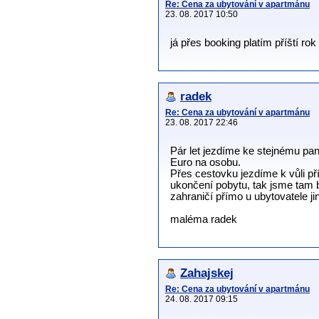
Re: Cena za ubytování v apartmánu
23. 08. 2017 10:50
já přes booking platím příští ro
radek
Re: Cena za ubytování v apartmánu
23. 08. 2017 22:46
Pár let jezdíme ke stejnému p
Euro na osobu.
Přes cestovku jezdíme k vůli p
ukončení pobytu, tak jsme tam 
zahraničí přímo u ubytovatele j
maléma radek
Zahajskej
Re: Cena za ubytování v apartmánu
24. 08. 2017 09:15