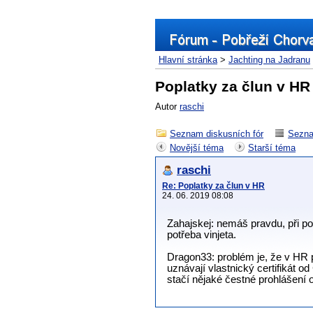
Hlavní stránka
>
Jachting na Jadranu
Poplatky za člun v HR
Autor
raschi
Seznam diskusních fór
Sezna
Novější téma
Starší téma
raschi
Re: Poplatky za člun v HR
24. 06. 2019 08:08
Zahajskej: nemáš pravdu, při po
potřeba vinjeta.
Dragon33: problém je, že v HR p
uznávají vlastnický certifikát o
stačí nějaké čestné prohlášení 