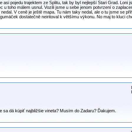
 asi pojedu trajektem ze Splitu, tak by byl nejlepší Stari Grad. Loni j
ec u toho málem usnul. Vozili jsme u sebe jenom potvrzení o zaplacen
dal. V ceně je ještě mapa. Tu nám taky nedal, ale o tu jsme se přihlá
 gumáček dostatečně neiritoval k většímu výkonu. No maj to kluci cho
de sa dá kúpiť najbližšie vineta? Musím do Zadaru? Ďakujem.