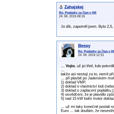
Zahajskej
Re: Poplatky za člun v HR
24. 06. 2019 08:16
Jo dík, zapoměl jsem. Bylo 2,5,
Bessy
Re: Poplatky za člun v 
24. 06. 2019 12:31
…
Vojto
, už jsi třetí, kdo potvr
…
takže asi nestojí za to, nemít p
… při plavbě po Jaderském moři,
1) doklad VMP,
2) doklad o vlastnictví lodi (ne
3) doklad o zaplacení poplatku (z
4) osvědčení, že je plavidlo způ
5) nad 15 kW lodní motor doklad
… už mi taky konečně poslali r
Euro … tak doufám, že nesestře