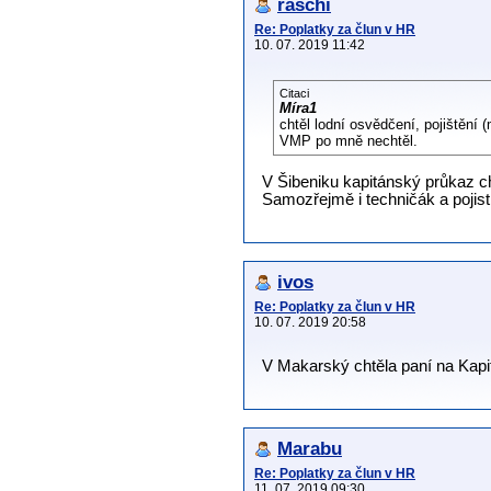
raschi
Re: Poplatky za člun v HR
10. 07. 2019 11:42
Citaci
Míra1
chtěl lodní osvědčení, pojištění
VMP po mně nechtěl.
V Šibeniku kapitánský průkaz cht
Samozřejmě i techničák a pojist
ivos
Re: Poplatky za člun v HR
10. 07. 2019 20:58
V Makarský chtěla paní na Kapit
Marabu
Re: Poplatky za člun v HR
11. 07. 2019 09:30