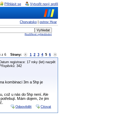
Přihlásit se
Vytvořit nový profil
Chorvatsko
|
ostrov Hvar
Rozšířené vyhledávání
 5 z 6
Strany:
1
2
3
4
5
6
Datum registrace: 17 roky (let) nazpět
Příspěvků: 342
 na kombinaci 3m a 5hp je
u, což u nás do 5hp není. Ale
í potřebují. Mám dojem, že jim
č.
Odpovědět
Citovat