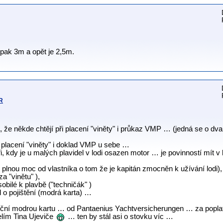
 pak 3m a opět je 2,5m.
HR
dil, že někde chtějí při placení "viněty" i průkaz VMP … (jedná se o dva
ři placení "viněty" i doklad VMP u sebe …
 kdy je u malých plavidel v lodi osazen motor … je povinností mít v 
bo plnou moc od vlastníka o tom že je kapitán zmocněn k užívání lodi),
a "vinětu" ),
sobilé k plavbě ("techničák" )
 o pojištění (modrá karta) …
oční modrou kartu … od Pantaenius Yachtversicherungen … za poplat
lím Tina Ujeviče
… ten by stál asi o stovku víc …