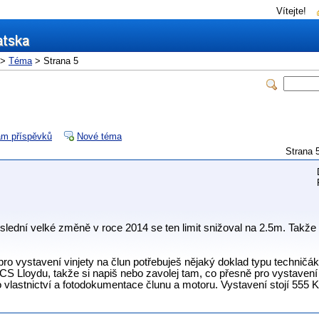
Vítejte!
>
Téma
> Strana 5
m příspěvků
Nové téma
Strana
slední velké změně v roce 2014 se ten limit snižoval na 2.5m. Takže
ro vystavení vinjety na člun potřebuješ nějaký doklad typu techničák
d CS Lloydu, takže si napiš nebo zavolej tam, co přesně pro vystaven
o vlastnictví a fotodokumentace člunu a motoru. Vystavení stojí 555 K