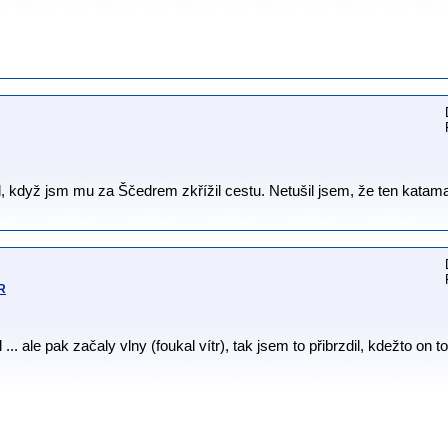
l, když jsm mu za Ščedrem zkřížil cestu. Netušil jsem, že ten katamar
HR
.. ale pak začaly vlny (foukal vítr), tak jsem to přibrzdil, kdežto on to 