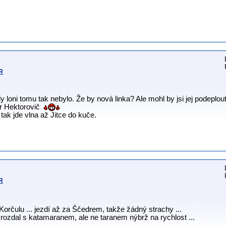
HR
dy loni tomu tak nebylo. Že by nová linka? Ale mohl by jsi jej podeplo
ar Hektorovič
 tak jde vlna až Jitce do kuče.
HR
na Korčulu ... jezdí až za Ščedrem, takže žádný strachy ...
i rozdal s katamaranem, ale ne taranem nýbrž na rychlost ...