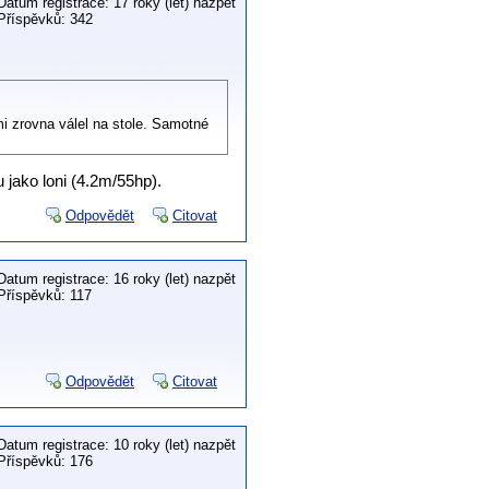
Datum registrace: 17 roky (let) nazpět
Příspěvků: 342
mi zrovna válel na stole. Samotné
 jako loni (4.2m/55hp).
Odpovědět
Citovat
Datum registrace: 16 roky (let) nazpět
Příspěvků: 117
Odpovědět
Citovat
Datum registrace: 10 roky (let) nazpět
Příspěvků: 176