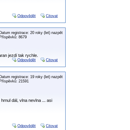
Odpovědět
Citovat
Datum registrace: 20 roky (let) nazpět
Příspěvků: 8679
an jezdí tak rychle.
Odpovědět
Citovat
Datum registrace: 19 roky (let) nazpět
Příspěvků: 21591
hrnul dál, vlna nevlna ... asi
Odpovědět
Citovat