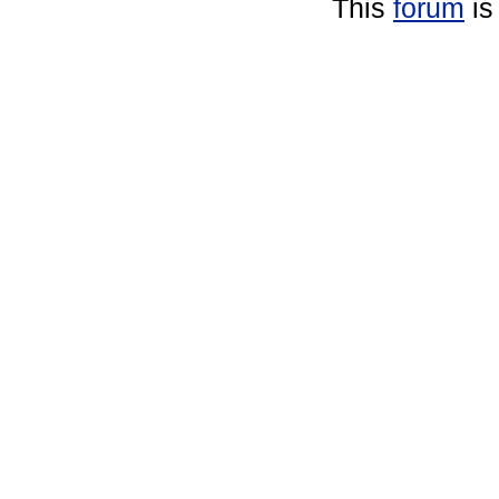
This
forum
is