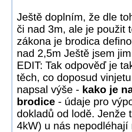
Ještě doplním, že dle to
či nad 3m, ale je použit
zákona je brodica defino
nad 2,5m Ještě jsem jim 
EDIT: Tak odpověď je tak
těch, co doposud vinjetu
napsal výše -
kako je n
brodice
- údaje pro výpo
dokladů od lodě. Jenže 
4kW) u nás nepodléhají 