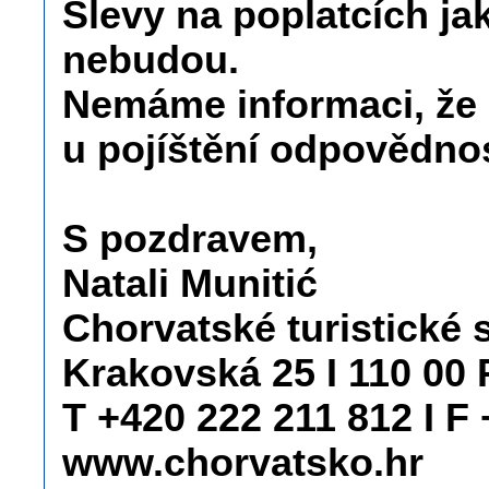
Slevy na poplatcích jak p
nebudou.
Nemáme informaci, že
u pojíštění odpovědno
S pozdravem,
Natali Munitić
Chorvatské turistické 
Krakovská 25 I 110 00 
T +420 222 211 812 I F
www.chorvatsko.hr