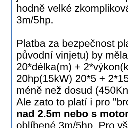
hodně velké zkompliková
3m/5hp.
Platba za bezpečnost pl
původní vinjetu) by měla
20*délka(m) + 2*výkon(k
20hp(15kW) 20*5 + 2*15
méně než dosud (450Kn
Ale zato to platí i pro "b
nad 2.5m nebo s moto
oblíbené 3m/5hp. Pro vš