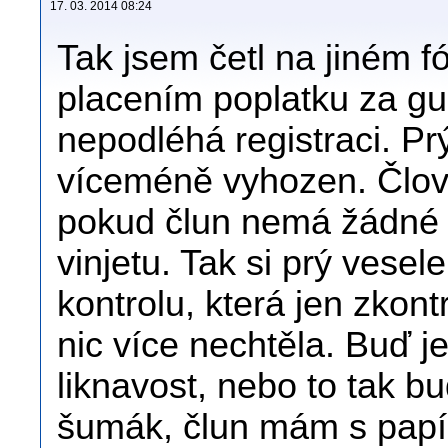
17. 03. 2014 08:24
Tak jsem četl na jiném f
placením poplatku za g
nepodléhá registraci. Prý
víceméně vyhozen. Človíč
pokud člun nemá žádné 
vinjetu. Tak si prý vesele
kontrolu, která jen zkon
nic více nechtěla. Buď je
liknavost, nebo to tak b
šumák, člun mám s papír