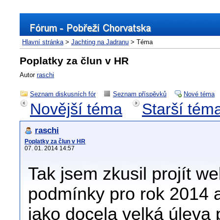
Hlavní stránka
>
Jachting na Jadranu
> Téma
Poplatky za člun v HR
Autor
raschi
Seznam diskusních fór
Seznam příspěvků
Nové téma
Novější téma
Starší tém
raschi
Poplatky za člun v HR
07. 01. 2014 14:57
Tak jsem zkusil projít we
podmínky pro rok 2014 a
jako docela velká úleva p