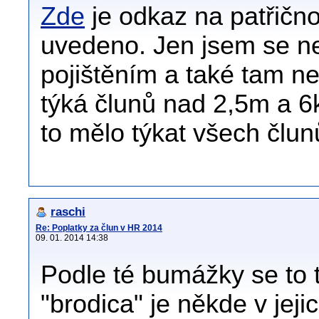
Zde
je odkaz na patřičn
uvedeno. Jen jsem se ned
pojištěním a také tam n
týká člunů nad 2,5m a 6
to mělo týkat všech člun
raschi
Re: Poplatky za člun v HR 2014
09. 01. 2014 14:38
Podle té bumážky se to tý
"brodica" je někde v jej