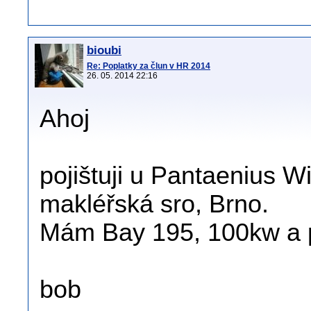
bioubi
Re: Poplatky za člun v HR 2014
26. 05. 2014 22:16
Ahoj
pojištuji u Pantaenius W
makléřská sro, Brno.
Mám Bay 195, 100kw a p
bob