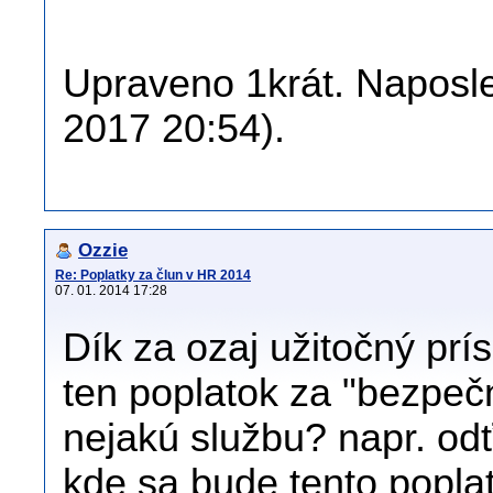
Upraveno 1krát. Naposled
2017 20:54).
Ozzie
Re: Poplatky za člun v HR 2014
07. 01. 2014 17:28
Dík za ozaj užitočný prí
ten poplatok za "bezpeč
nejakú službu? napr. od
kde sa bude tento popla