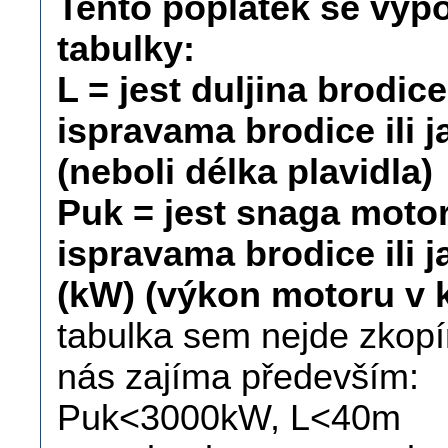
Tento poplatek se vypo
tabulky:
L = jest duljina brodic
ispravama brodice ili 
(neboli délka plavidla)
Puk = jest snaga moto
ispravama brodice ili j
(kW) (výkon motoru v 
tabulka sem nejde zkopír
nás zajíma především:
Puk<3000kW, L<40m