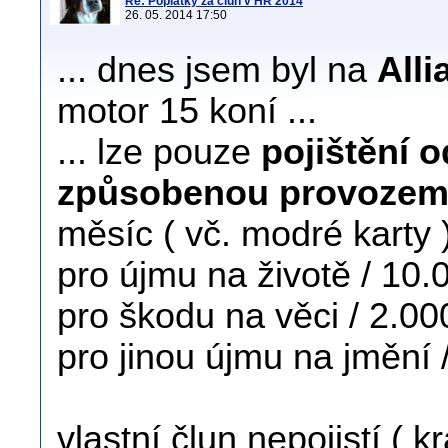
Re: Poplatky za člun v HR 2014
26. 05. 2014 17:50
... dnes jsem byl na
Alli
motor 15 koní ...
... lze pouze
pojištění 
způsobenou provozem 
měsíc ( vč. modré karty 
pro újmu na životě / 10
pro škodu na věci / 2.0
pro jinou újmu na jmění 
vlastní člun nepojistí ( 