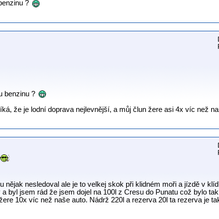
 benzinu ?
ru benzinu ?
á, že je lodní doprava nejlevnější, a můj člun žere asi 4x víc než na
nějak nesledoval ale je to velkej skok při klidném moři a jízdě v kl
y a byl jsem rád že jsem dojel na 100l z Cresu do Punatu což bylo tak
e 10x víc než naše auto. Nádrž 220l a rezerva 20l ta rezerva je tak