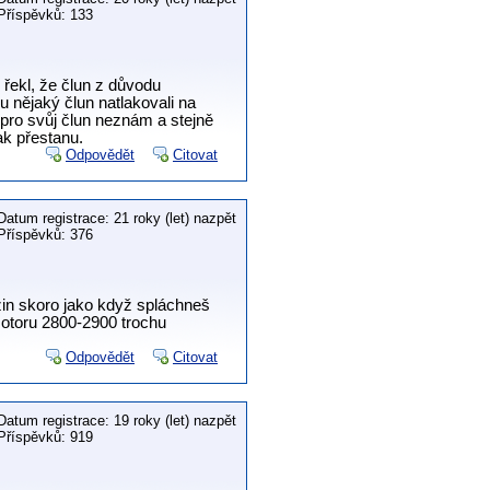
Příspěvků: 133
 řekl, že člun z důvodu
nějaký člun natlakovali na
 pro svůj člun neznám a stejně
ak přestanu.
Odpovědět
Citovat
Datum registrace: 21 roky (let) nazpět
Příspěvků: 376
in skoro jako když spláchneš
otoru 2800-2900 trochu
Odpovědět
Citovat
Datum registrace: 19 roky (let) nazpět
Příspěvků: 919