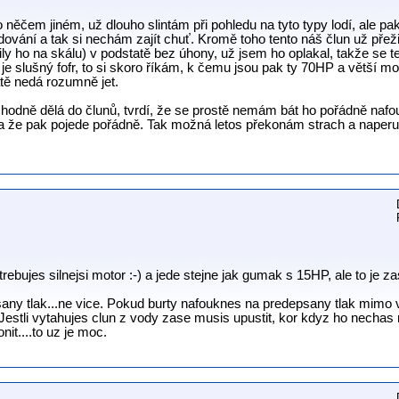
něčem jiném, už dlouho slintám při pohledu na tyto typy lodí, ale p
adování a tak si nechám zajít chuť. Kromě toho tento náš člun už přežil
ily ho na skálu) v podstatě bez úhony, už jsem ho oplakal, takže se
e slušný fofr, to si skoro říkám, k čemu jsou pak ty 70HP a větší m
tě nedá rozumně jet.
o hodně dělá do člunů, tvrdí, že se prostě nemám bát ho pořádně nafo
, a že pak pojede pořádně. Tak možná letos překonám strach a naper
ebujes silnejsi motor :-) a jede stejne jak gumak s 15HP, ale to je 
sany tlak...ne vice. Pokud burty nafouknes na predepsany tlak mimo v
Jestli vytahujes clun z vody zase musis upustit, kor kdyz ho nechas 
it....to uz je moc.