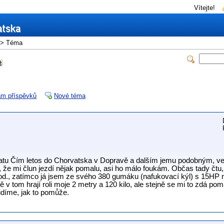
Vítejte!
> Téma
m příspěvků
Nové téma
atu Čím letos do Chorvatska v Dopravě a dalším jemu podobným, ved
 že mi člun jezdí nějak pomalu, asi ho málo foukám. Občas tady čtu
, zatímco já jsem ze svého 380 gumáku (nafukovací kýl) s 15HP ni
 v tom hrají roli moje 2 metry a 120 kilo, ale stejně se mi to zdá pom
idíme, jak to pomůže.