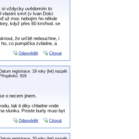
ak si vždycky uvědomím to
 vlastní smrt (v Ivan Dolci
 teď už moc nebojím ho někde
otory, když přes 60 km/hod. se
uknout, že určitě nebouchne, i
u ho, co pumpička zvládne, a
Odpovědět
Citovat
Datum registrace: 19 roky (let) nazpět
Příspěvků: 919
zase o necem jinem.
odu, tak ti diky chladne vode
na slunku. Proste burty musi byt
Odpovědět
Citovat
Datum registrace: 20 roky (let) nazpět