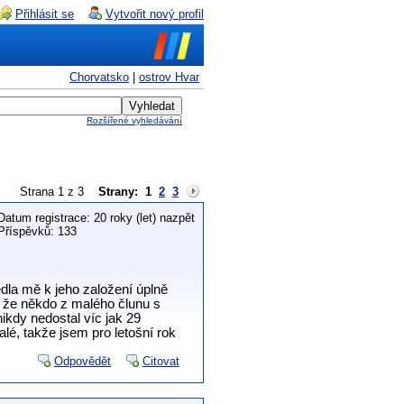
Přihlásit se
Vytvořit nový profil
Chorvatsko
|
ostrov Hvar
Rozšířené vyhledávání
Strana 1 z 3
Strany:
1
2
3
Datum registrace: 20 roky (let) nazpět
Příspěvků: 133
la mě k jeho založení úplně
, že někdo z malého člunu s
kdy nedostal víc jak 29
alé, takže jsem pro letošní rok
Odpovědět
Citovat