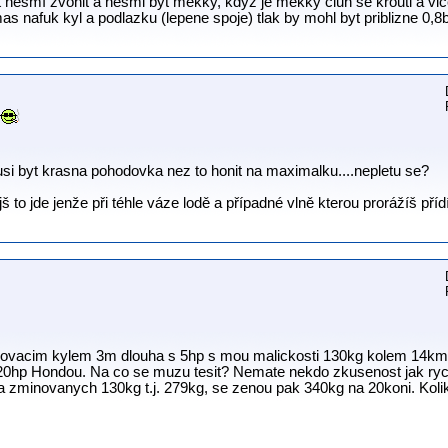
rt nesmí zvonit a nesmi byt mekky, kdyz je mekky clun se krouti a vic
s nafuk kyl a podlazku (lepene spoje) tlak by mohl byt priblizne 0,8ba
si byt krasna pohodovka nez to honit na maximalku....nepletu se?
š to jde jenže při téhle váze lodě a případné vlně kterou prorážíš pří
ovacim kylem 3m dlouha s 5hp s mou malickosti 130kg kolem 14km/h
20hp Hondou. Na co se muzu tesit? Nemate nekdo zkusenost jak rych
a zminovanych 130kg t.j. 279kg, se zenou pak 340kg na 20koni. Kolik