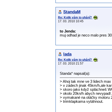
StandaM
Re: Kolik vám to uhání?
17. 03. 2010 10:45
to Jenda:
muj odhad je neco malo pres 3
lada
Re: Kolik vám to uhání?
17. 03. 2010 21:57
Standa* napsal(a):
-----------------------------------------
> Ahoj tak mne ve 3 lidech max
> v zádech jinak 45km/h,ale ka
> skoro jako když spláchneš W
> okolo 20kn/h abych nevypadl
> vymakané na otáčky motoru 
> trimklapkama vytáhnout.