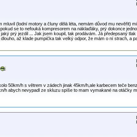
m mluvil (lodní motory a čluny dělá léta, nemám důvod mu nevěřit) mi
pokud se to nefouká kompresorem na náklaďáky, prý dokonce jednou 
aký prý jezdil ... Jak jsem koupil, tak prodávám. Já předepsaný tlak
dlouho, až klade pumpička tak velký odpor, že mám o ní strach, a p
kolo 50km/h s větrem v zádech jinak 45km/h,ale karbecem teče benz
kn/h abych nevypadl ze skluzu spíše to mam vymakané na otáčky m