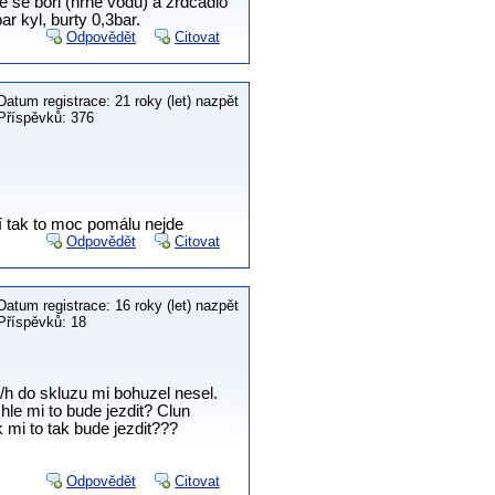
e se bori (hrne vodu) a zrdcadlo
r kyl, burty 0,3bar.
Odpovědět
Citovat
Datum registrace: 21 roky (let) nazpět
Příspěvků: 376
dí tak to moc pomálu nejde
Odpovědět
Citovat
Datum registrace: 16 roky (let) nazpět
Příspěvků: 18
 do skluzu mi bohuzel nesel.
le mi to bude jezdit? Clun
 mi to tak bude jezdit???
Odpovědět
Citovat