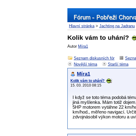
Hlavní stránka
>
Jachting na Jadranu
Kolik vám to uhání?
Autor
Míra1
Seznam diskusních fór
Sezna
Novější téma
Starší téma
Míra1
Kolik vám to uhání?
15. 03. 2010 08:15
I když se toto téma podobá tém
jiná myšlenka. Mám totiž dojem,
5HP motorem vytáhne 22 km/hod.
km/hod., měřeno navigací. Určitě
zdvojnásobil výkon motoru a uv