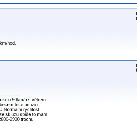
0km/hod.
--------------
 okolo 50km/h s větrem
rbecem teče benzin
C.Normální rychlost
 ze skluzu spíše to mam
2800-2900 trochu