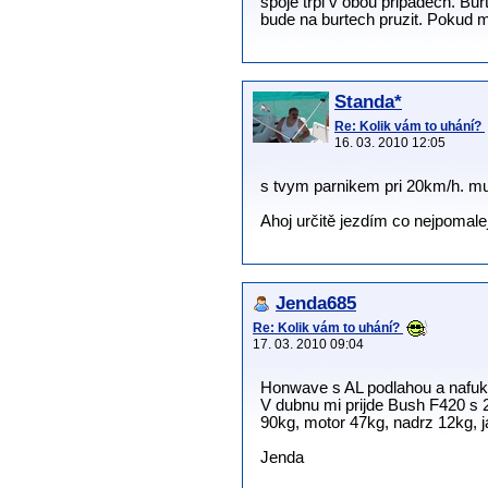
spoje trpi v obou pripadech. Bu
bude na burtech pruzit. Pokud ma
Standa*
Re: Kolik vám to uhání?
16. 03. 2010 12:05
s tvym parnikem pri 20km/h. mu
Ahoj určitě jezdím co nejpomalej
Jenda685
Re: Kolik vám to uhání?
17. 03. 2010 09:04
Honwave s AL podlahou a nafuk
V dubnu mi prijde Bush F420 s 
90kg, motor 47kg, nadrz 12kg, j
Jenda