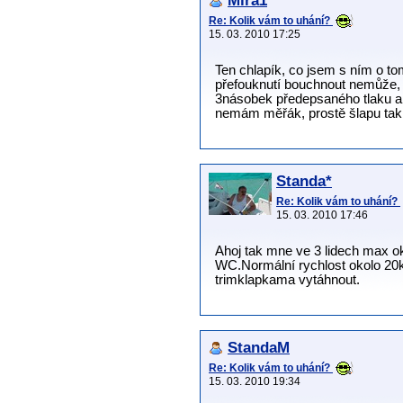
Míra1
Re: Kolik vám to uhání?
15. 03. 2010 17:25
Ten chlapík, co jsem s ním o to
přefouknutí bouchnout nemůže, 
3násobek předepsaného tlaku a j
nemám měřák, prostě šlapu tak 
Standa*
Re: Kolik vám to uhání?
15. 03. 2010 17:46
Ahoj tak mne ve 3 lidech max o
WC.Normální rychlost okolo 20
trimklapkama vytáhnout.
StandaM
Re: Kolik vám to uhání?
15. 03. 2010 19:34