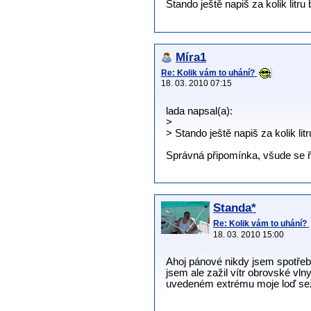
Stando ještě napiš za kolik litru
Míra1
Re: Kolik vám to uhání?
18. 03. 2010 07:15
lada napsal(a):
>
> Stando ještě napiš za kolik lit
Správná připomínka, všude se řík
Standa*
Re: Kolik vám to uhání?
18. 03. 2010 15:00
Ahoj pánové nikdy jsem spotřebu 
jsem ale zažil vítr obrovské vln
uvedeném extrému moje loď sežer