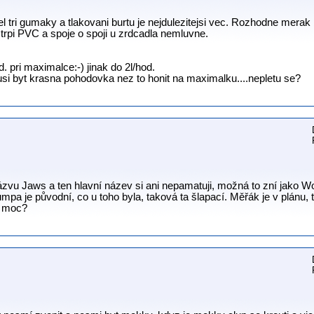
ri gumaky a tlakovani burtu je nejdulezitejsi vec. Rozhodne merak by 
e trpi PVC a spoje o spoji u zrdcadla nemluvne.
. pri maximalce:-) jinak do 2l/hod.
si byt krasna pohodovka nez to honit na maximalku....nepletu se?
ázvu Jaws a ten hlavní název si ani nepamatuji, možná to zní jako Wo
mpa je původní, co u toho byla, taková ta šlapací. Měřák je v plánu, t
o moc?