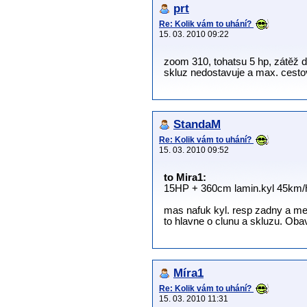
prt
Re: Kolik vám to uhání?
15. 03. 2010 09:22
zoom 310, tohatsu 5 hp, zátěž d
skluz nedostavuje a max. cesto
StandaM
Re: Kolik vám to uhání?
15. 03. 2010 09:52
to Mira1:
15HP + 360cm lamin.kyl 45km/h
mas nafuk kyl. resp zadny a mek
to hlavne o clunu a skluzu. Oba
Míra1
Re: Kolik vám to uhání?
15. 03. 2010 11:31