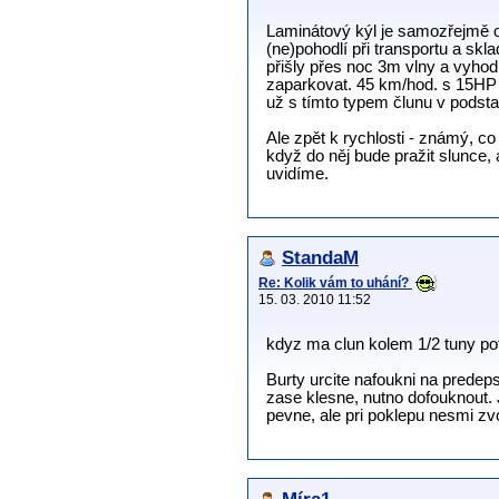
Laminátový kýl je samozřejmě o 
(ne)pohodlí při transportu a skl
přišly přes noc 3m vlny a vyhod
zaparkovat. 45 km/hod. s 15HP j
už s tímto typem člunu v podsta
Ale zpět k rychlosti - známý, c
když do něj bude pražit slunce
uvidíme.
StandaM
Re: Kolik vám to uhání?
15. 03. 2010 11:52
kdyz ma clun kolem 1/2 tuny potr
Burty urcite nafoukni na predep
zase klesne, nutno dofouknout. 
pevne, ale pri poklepu nesmi zvon