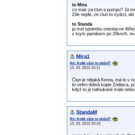
to Mira
co mas za clun a pumpu? Ja mel t
Zde nejde, ze clun to vydrzi, al
to Standa
ja mel spotrebu orientacne 4l/hod
s tvym parnikem pri 20km/h. mu
Míra1
Re: Kolik vám to uhání?
15. 03. 2010 20:11
Člun je nějaká Korea, má to v n
to velmi dobrá kopie Zodiaca, pu
když to je nafoukané málo neb
StandaM
Re: Kolik vám to uhání?
15. 03. 2010 20:43