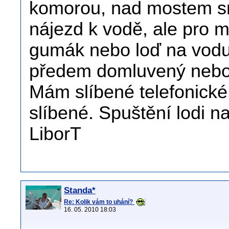
komorou, nad mostem sm
nájezd k vodě, ale pro 
gumák nebo loď na vodu
předem domluvený nebo p
Mám slíbené telefonické 
slíbené. Spuštění lodi n
LiborT
Standa*
Re: Kolik vám to uhání?
16. 05. 2010 18:03