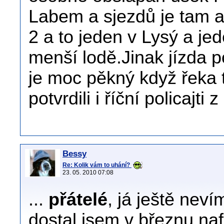
Labem a sjezdů je tam as
2 a to jeden v Lysý a je
menší lodě.Jinak jízda 
je moc pěkný když řeka 
potvrdili i říční policajt
Bessy
Re: Kolik vám to uhání?
23. 05. 2010 07:08
...
přátelé
, já ještě nevím
dostal jsem v březnu n