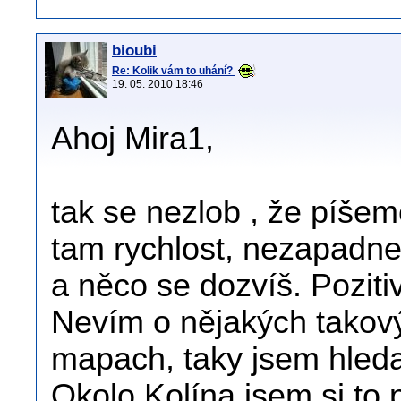
bioubi
Re: Kolik vám to uhání?
19. 05. 2010 18:46
Ahoj Mira1,
tak se nezlob , že píšem
tam rychlost, nezapadne
a něco se dozvíš. Pozitiv
Nevím o nějakých takov
mapach, taky jsem hleda
Okolo Kolína jsem si to 