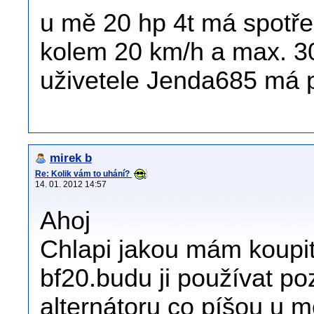
u mě 20 hp 4t má spotře
kolem 20 km/h a max. 30
uživetele Jenda685 má 
mirek b
Re: Kolik vám to uhání?
14. 01. 2012 14:57
Ahoj
Chlapi jakou mám koupit
bf20.budu ji používat po
alternátoru co píšou u m