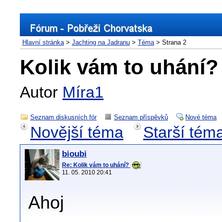
Hlavní stránka
>
Jachting na Jadranu
>
Téma
> Strana 2
Kolik vám to uhání
Autor
Míra1
Seznam diskusních fór
Seznam příspěvků
Nové téma
Novější téma
Starší tém
bioubi
Re: Kolik vám to uhání?
11. 05. 2010 20:41
Ahoj