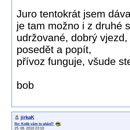
Juro tentokrát jsem dáv
je tam možno i z druhé 
udržované, dobrý vjezd,
posedět a popít,
přívoz funguje, všude st
bob
jirkaK
Re: Kolik vám to uhání?
25. 06. 2010 23:10