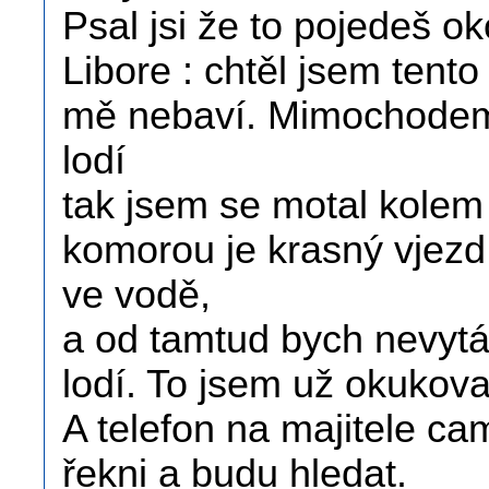
Psal jsi že to pojedeš o
Libore : chtěl jsem tent
mě nebaví. Mimochodem 
lodí
tak jsem se motal kolem 
komorou je krasný vjezd
ve vodě,
a od tamtud bych nevytá
lodí. To jsem už okukova
A telefon na majitele c
řekni a budu hledat.