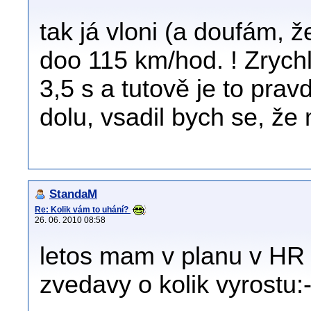
tak já vloni (a doufám, ž
doo 115 km/hod. ! Zrych
3,5 s a tutově je to prav
dolu, vsadil bych se, ž
StandaM
Re: Kolik vám to uhání?
26. 06. 2010 08:58
letos mam v planu v HR s
zvedavy o kolik vyrostu:-