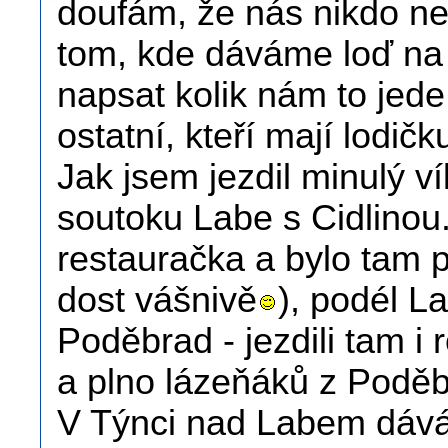
doufám, že nás nikdo n
tom, kde dáváme loď n
napsat kolik nám to jed
ostatní, kteří mají lodičk
Jak jsem jezdil minulý ví
soutoku Labe s Cidlinou
restauračka a bylo tam pl
dost vášnivě
), podél L
Poděbrad - jezdili tam i
a plno lázeňáků z Poděb
V Týnci nad Labem dáv