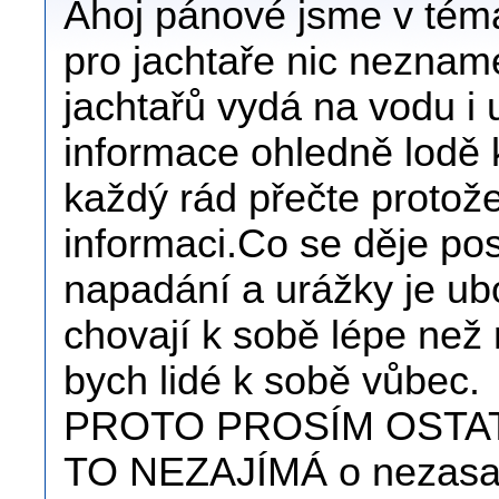
Ahoj pánové jsme v téma
pro jachtaře nic neznam
jachtařů vydá na vodu i 
informace ohledně lodě 
každý rád přečte protož
informaci.Co se děje pos
napadání a urážky je ub
chovají k sobě lépe než na
bych lidé k sobě vůbec.
PROTO PROSÍM OSTAT
TO NEZAJÍMÁ o nezasah