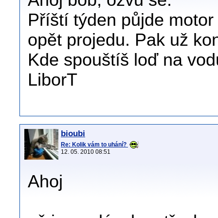
Ahoj bob, ozvu se.
Příští týden půjde motor
opět projedu. Pak už ko
Kde spouštíš loď na vo
LiborT
bioubi
Re: Kolik vám to uhání?
12. 05. 2010 08:51
Ahoj