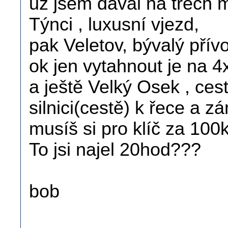
už jsem dával na třech 
Týnci , luxusní vjezd,
pak Veletov, bývalý pří
ok jen vytahnout je na 4
a ještě Velký Osek , ce
silnici(cestě) k řece a 
musíš si pro klíč za 100k
To jsi najel 20hod???
bob