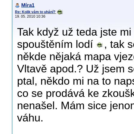
Míra1
Re: Kolik vám to uhání?
19. 05. 2010 10:36
Tak když už teda jste mi 
spouštěním lodí
, tak 
někde nějaká mapa vjezd
Vltavě apod.? Už jsem se
ptal, někdo mi na to nap
co se prodává ke zkouš
nenašel. Mám sice jenom
váhu.