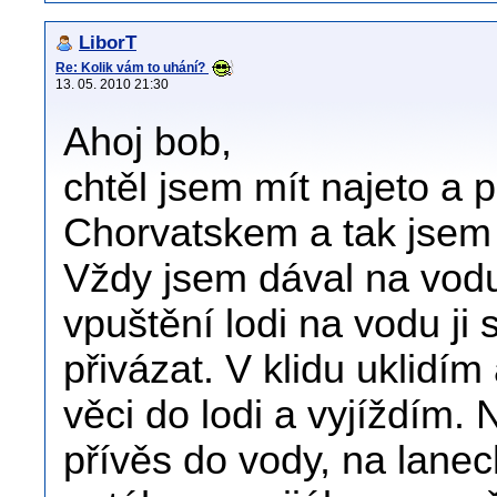
LiborT
Re: Kolik vám to uhání?
13. 05. 2010 21:30
Ahoj bob,
chtěl jsem mít najeto a 
Chorvatskem a tak jsem z
Vždy jsem dával na vodu
vpuštění lodi na vodu ji
přivázat. V klidu uklidí
věci do lodi a vyjíždím. 
přívěs do vody, na lanec