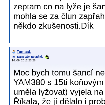
zeptam co na lyže je š
mohla se za člun zapřah
někdo zkušenosti.Dík
TomasL
Re: Kolik vám to uhání?
16. 09. 2012 23:26
Moc bych tomu šancí ne
YAM380 s 15ti koňovým 
uměla lyžovat) vyjela na
Říkala, že jí dělalo i p