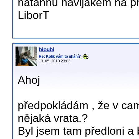
natáhnu navijákem na p
LiborT
bioubi
Re: Kolik vám to uhání?
13. 05. 2010 23:03
Ahoj
předpokládám , že v cam
nějaká vrata.?
Byl jsem tam předloni a b