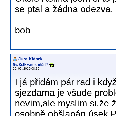
se ptal a žádna odezva.
bob
Jura Klásek
Re: Kolik vám to uhání?
22. 05. 2010 08:35
I já přidám pár rad i když
sjezdama je všude probl
nevím,ale myslím si,že
osobně obšlapán úsek 