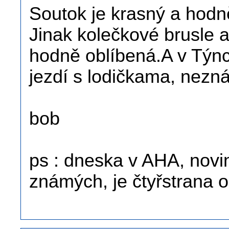
Soutok je krasný a hodně
Jinak kolečkové brusle a
hodně oblíbená.A v Týnci
jezdí s lodičkama, nezn
bob
ps : dneska v AHA, noviny
známých, je čtyřstrana 