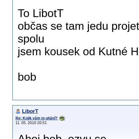
To LibotT
občas se tam jedu proje
spolu
jsem kousek od Kutné H
bob
LiborT
Re: Kolik vám to uhání?
11. 05. 2010 20:51