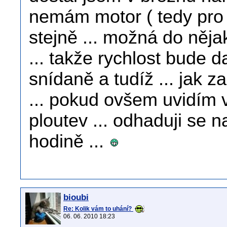
nemám motor ( tedy pro 
stejně ... možná do nějaký
... takže rychlost bude d
snídaně a tudíž ... jak z
... pokud ovšem uvidím 
ploutev ... odhaduji se 
hodině ...
bioubi
Re: Kolik vám to uhání?
06. 06. 2010 18:23