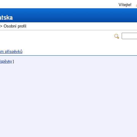
Vítejte!
> Osobní profil
m příspěvků
íspěvky
]