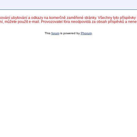
dkování ubytování a odkazy na komerčně zaměřené stránky. Všechny tyto příspěvk
ní, můžete použít e-mail. Provozovatel fóra neodpovídá za obsah příspěvků a nen
This
forum
is powered by
Phorum
.