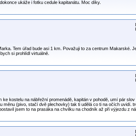
okonce ukáže i fotku cedule kapitanátu. Moc díky.
.Marka. Tem úřad bude asi 1 km. Považuji to za centrum Makarské. Jes
ych si prohlídl virtuálně.
 ke kostelu na nábřežní promenádě, kapitán v pohodě, umí pár slov č
měnu (pivo, stačí dvě plechovky) tak ti udělá co ti na očích uvidí.
ostavil jsem to na prasáka na chvilku na chodník až při výjezdu z náb