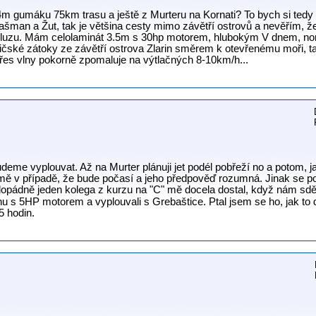
4m gumáku 75km trasu a ještě z Murteru na Kornati? To bych si tedy 
šman a Žut, tak je většina cesty mimo závětří ostrovů a nevěřím, ž
skluzu. Mám celolaminát 3.5m s 30hp motorem, hlubokým V dnem, no
čské zátoky ze závětří ostrova Zlarin směrem k otevřenému moři, tak
řes vlny pokorně zpomaluje na výtlačných 8-10km/h...
eme vyplouvat. Až na Murter plánuji jet podél pobřeží no a potom, ja
ě v případě, že bude počasí a jeho předpověď rozumná. Jinak se po
pádně jeden kolega z kurzu na "C" mě docela dostal, když nám sdělil
 s 5HP motorem a vyplouvali s Grebaštice. Ptal jsem se ho, jak to dlo
5 hodin.