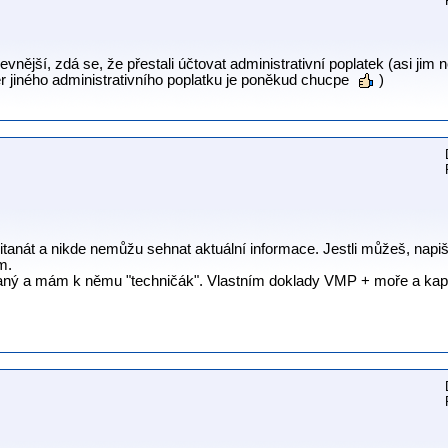
evnější, zdá se, že přestali účtovat administrativní poplatek (asi jim 
ěr jiného administrativního poplatku je poněkud chucpe
)
itanát a nikde nemůžu sehnat aktuální informace. Jestli můžeš, nap
m.
ný a mám k němu "techničák". Vlastním doklady VMP + moře a kap