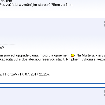
e do 1nm.
můžou zažádat a změní jim starou 0,75nm za 1nm.
--------------
em?
sem provedl upgrade člunu, motoru a oprávnění
Na Murteru, který j
kapacita 35l s dostatečnou rezervou stačit. Při plném výkonu si ve
vil HonzaV (17. 07. 2017 21:26).