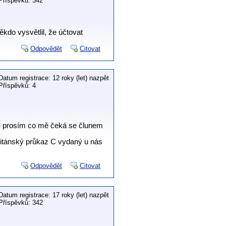
Příspěvků: 342
někdo vysvětlil, že účtovat
Odpovědět
Citovat
Datum registrace: 12 roky (let) nazpět
Příspěvků: 4
iš prosím co mě čeká se člunem
itánský průkaz C vydaný u nás
Odpovědět
Citovat
Datum registrace: 17 roky (let) nazpět
Příspěvků: 342