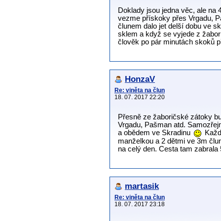
Doklady jsou jedna věc, ale na 
vezme přískoky přes Vrgadu, Pa
člunem dalo jet delší dobu ve 
sklem a když se vyjede z žabori
člověk po pár minutách skoků p
HonzaV
Re: viněta na člun
18. 07. 2017 22:20
Přesně ze žaboričské zátoky bud
Vrgadu, Pašman atd. Samozřejm
a obědem ve Skradinu
Každo
manželkou a 2 dětmi ve 3m člunu
na celý den. Cesta tam zabrala 
martasik
Re: viněta na člun
18. 07. 2017 23:18