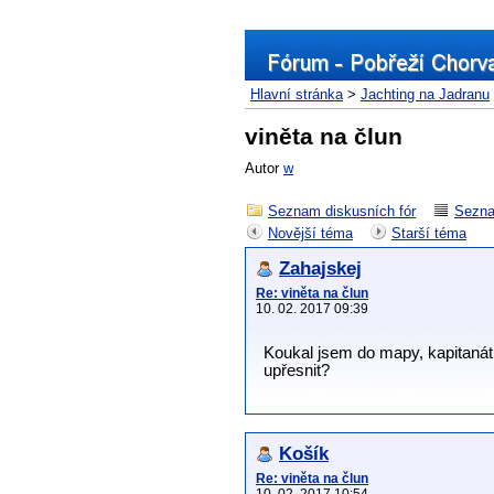
Hlavní stránka
>
Jachting na Jadranu
viněta na člun
Autor
w
Seznam diskusních fór
Sezna
Novější téma
Starší téma
Zahajskej
Re: viněta na člun
10. 02. 2017 09:39
Koukal jsem do mapy, kapitanát b
upřesnit?
Košík
Re: viněta na člun