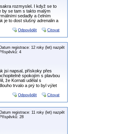
sakra rozmyslel. I když se to
e by se tam s takto malým
rmálními sedadly a čelním
 je to dost slušný adrenalin a
Odpovědět
Citovat
Datum registrace: 12 roky (let) nazpět
Příspěvků: 4
k jsi napsal, přískoky přes
chopitelně spokojím s plavbou
, že Kornati udělal s
uho trvalo a prý to byl výlet
Odpovědět
Citovat
Datum registrace: 11 roky (let) nazpět
Příspěvků: 28