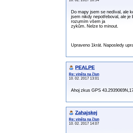
10. 02. 2017 10:54
Do mapy jsem se nedíval, ale k
jsem nikdy nepotřeboval, ale je 
rozumím všem ja
zykům. Nelze to minout.
Upraveno 1krát. Naposledy uprav
PEALPE
Re: viněta na člun
10. 02. 2017 13:01
Ahoj zkus GPS 43.2939069N,1701
Zahajskej
Re: viněta na člun
10. 02. 2017 14:07