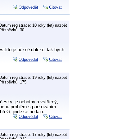
Odpovědět
Citovat
Datum registrace: 10 roky (let) nazpět
Příspěvků: 30
tli to je pěkně daleko, tak bych
Odpovědět
Citovat
Datum registrace: 19 roky (let) nazpět
Příspěvků: 175
esky, je ochotný a vstřícný,
 trochu problém s parkováním
řeží, jinde se nedalo.
Odpovědět
Citovat
Datum registrace: 17 roky (let) nazpět