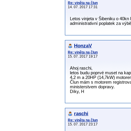
Re: viněta na člun
14. 07. 2017 17:31
Letos vinjeta v Šibeniku o 40kn l
administrativní poplatek za výb
HonzaV
Re: viněta na člun
15. 07. 2017 19:17
Ahoj raschi,
letos budu poprvé muset na kap
4,2 m a 20HP (14,7kW) motore
Člun mám s motorem registrova
ministerstvem dopravy.
Díky, H
raschi
Re: viněta na člun
15. 07. 2017 23:17