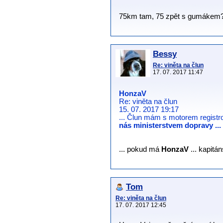
75km tam, 75 zpět s gumákem
Bessy
Re: viněta na člun
17. 07. 2017 11:47
HonzaV
Re: viněta na člun
15. 07. 2017 19:17
... Člun mám s motorem regist
nás ministerstvem dopravy ...
... pokud má
HonzaV
... kapitán
Tom
Re: viněta na člun
17. 07. 2017 12:45