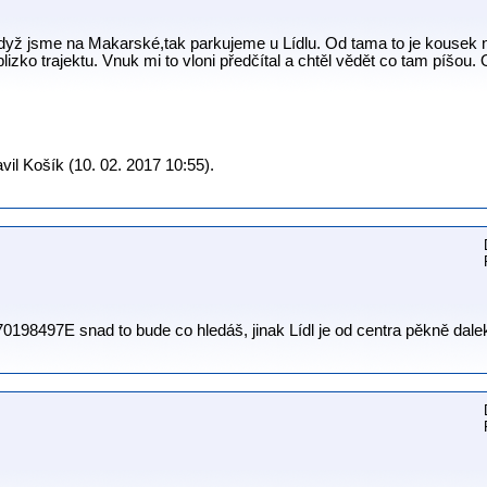
dyž jsme na Makarské,tak parkujeme u Lídlu. Od tama to je kousek n
blizko trajektu. Vnuk mi to vloni předčítal a chtěl vědět co tam píšou
il Košík (10. 02. 2017 10:55).
98497E snad to bude co hledáš, jinak Lídl je od centra pěkně dale