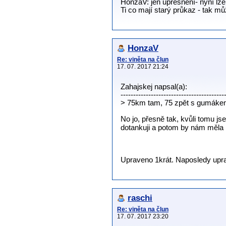
HonzaV: jen upřesnění- nyní lz
Ti co mají starý průkaz - tak 
HonzaV
Re: viněta na člun
17. 07. 2017 21:24
Zahajskej napsal(a):
-----------------------------------------
> 75km tam, 75 zpět s gumák
No jo, přesně tak, kvůli tomu j
dotankuji a potom by nám měla 
Upraveno 1krát. Naposledy upra
raschi
Re: viněta na člun
17. 07. 2017 23:20