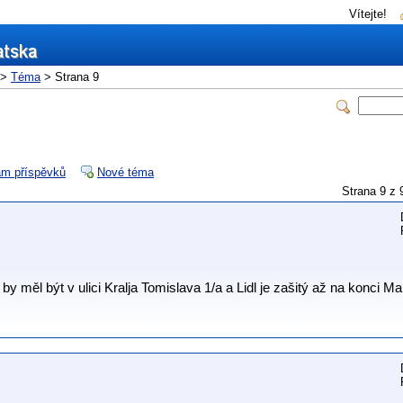
Vítejte!
>
Téma
> Strana 9
m příspěvků
Nové téma
Strana 9 
y měl být v ulici Kralja Tomislava 1/a a Lidl je zašitý až na konci M