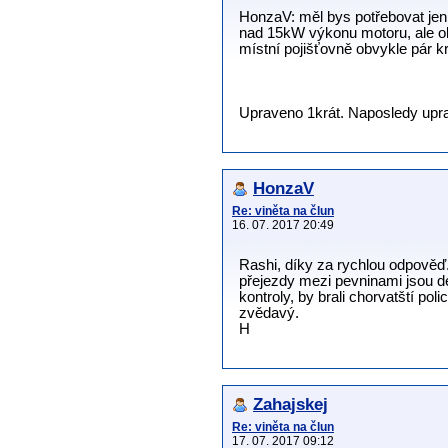
HonzaV: měl bys potřebovat jen 
nad 15kW výkonu motoru, ale ob
místní pojišťovně obvykle pár kr
Upraveno 1krát. Naposledy uprav
HonzaV
Re: viněta na člun
16. 07. 2017 20:49
Rashi, díky za rychlou odpověď.
přejezdy mezi pevninami jsou d
kontroly, by brali chorvatští po
zvědavý.
H
Zahajskej
Re: viněta na člun
17. 07. 2017 09:12