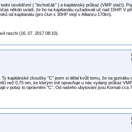
lodní osvědčení ( "techničák" ) a kapitánský průkaz (VMP stačí). Poj
čas někdo uvádí, že ho na kapitanátu vyžadovali už nad 15HP. V příp
oků od kapitanátu (pro člun s 30HP stojí v Allianzu 170kn).
il raschi (16. 07. 2017 08:10).
 Ty kapitánské zkoušky "C" jsem si dělal kvůli tomu, že na gumáku ch
elší než 0,75 nm, ke kterým mě opravňuje u nás vydaný průkaz VMP
licajti v potaz to oprávnění "C". Od našeho ubytování jsou Kornati cca