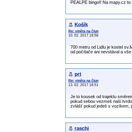
PEALPE bingo!! Na mapy.cz to d
Košík
Re: viněta na člun
10. 02. 2017 18:58
700 metru od Lidlu je kostel sv
od počítače ani nevstával a vše b
prt
Re: viněta na člun
13. 02. 2017 18:51
Je to kousek od trajektu směrem
pokud sebou vezmeš naši tvrdou 
zvlášť pokud jedeš s vozíkem, p
raschi