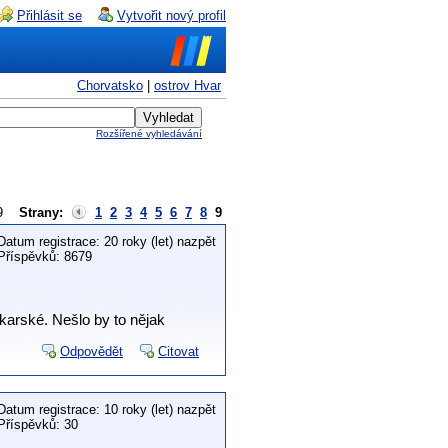
Přihlásit se
Vytvořit nový profil
Chorvatsko
|
ostrov Hvar
Rozšířené vyhledávání
z 9
Strany:
1
2
3
4
5
6
7
8
9
Datum registrace: 20 roky (let) nazpět
Příspěvků: 8679
akarské. Nešlo by to nějak
Odpovědět
Citovat
Datum registrace: 10 roky (let) nazpět
Příspěvků: 30