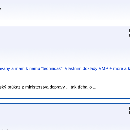
?
rovaný a mám k němu "techničák". Vlastním doklady VMP + moře a
k
ský průkaz z ministerstva dopravy ... tak třeba jo ...