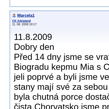
Marcela1
CK Adrialand
11. 08. 2009 19:17
11.8.2009
Dobry den
Před 14 dny jsme se vrat
Biogradu kepmu Mia s C
jeli poprvé a byli jsme v
stany mají své za sebou 
byla chutná porce dostač
čista.Chorvatsko jsme pr