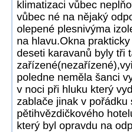
klimatizaci vůbec neplňo
vůbec né na nějaký odpo
olepené plesnivýma izo
na hlavu.Okna prakticky
deseti karavanů byly tři 
zařízené(nezařízené),vy
poledne neměla šanci vyc
v noci při hluku který v
zablače jinak v pořádku 
pětihvězdičkového hote
který byl opravdu na o