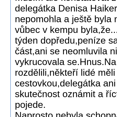
delegátka Denisa Haiker
nepomohla a ještě byla 
vůbec v kempu byla,že...
týden dopředu,peníze sa
část,ani se neomluvila n
vykrucovala se.Hnus.Na
rozdělili,někteří lidé měli
cestovkou,delegátka ani
skutečnost oznámit a říc
pojede.
Naprosto nebyla schopná