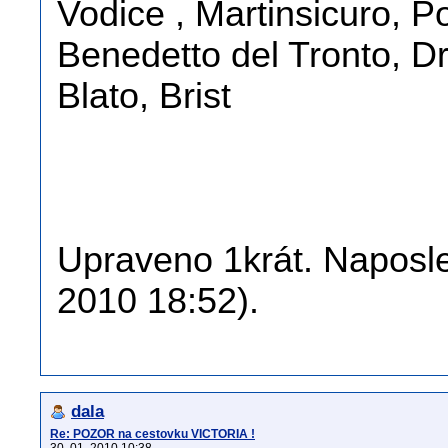
Vodice , Martinsicuro, 
Benedetto del Tronto, D
Blato, Brist
Upraveno 1krát. Naposle
2010 18:52).
dala
Re: POZOR na cestovku VICTORIA !