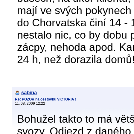
mají ve svých pokynech
do Chorvatska činí 14 - 
nestalo nic, co by dobu 
zácpy, nehoda apod. Ka
24 h, než dorazila domů!
sabina
Re: POZOR na cestovku VICTORIA !
11. 08. 2009 12:22
Bohužel takto to má vět
svozy. Odjezd z daného m