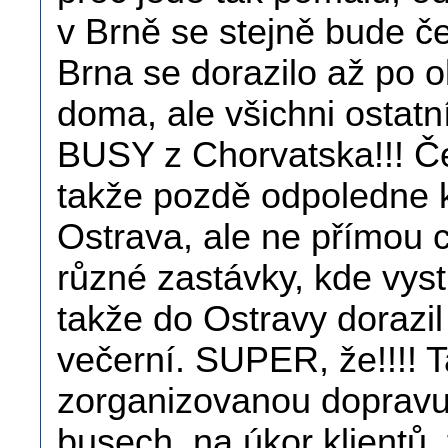
v Brně se stejně bude č
Brna se dorazilo až po 
doma, ale všichni ostatn
BUSY z Chorvatska!!! Če
takže pozdě odpoledne 
Ostrava, ale ne přímou 
různé zastávky, kde vyst
takže do Ostravy dorazi
večerní. SUPER, že!!!! T
zorganizovanou dopravu,
busech, na úkor klientů,