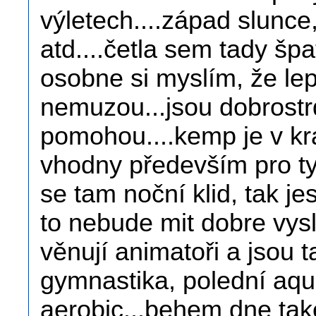
výletech....západ slunce
atd....četla sem tady šp
osobne si myslím, že lep
nemuzou...jsou dobrostrd
pomohou....kemp je v kra
vhodny především pro ty, 
se tam noční klid, tak jes
to nebude mit dobre vysl
věnují animatoři a jsou 
gymnastika, polední aqu
aerobic...behem dne take