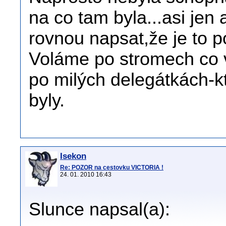
na co tam byla...asi jen
rovnou napsat,že je to p
Voláme po stromech co 
po milých delegátkách-k
byly.
Isekon
Re: POZOR na cestovku VICTORIA !
24. 01. 2010 16:43
Slunce napsal(a):