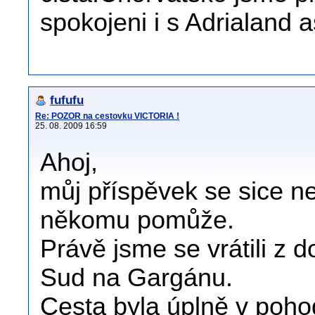
spokojeni i s Adrialand 
fufufu
Re: POZOR na cestovku VICTORIA !
25. 08. 2009 16:59
Ahoj,
můj příspěvek se sice n
někomu pomůže.
Právě jsme se vrátili z d
Sud na Gargánu.
Cesta byla úplně v pohod