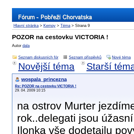
Hlavní stránka
>
Kempy
>
Téma
> Strana 9
POZOR na cestovku VICTORIA !
Autor
dala
Seznam diskusních fór
Seznam příspěvků
Nové téma
Novější téma
Starší tém
wospala_princezna
Re: POZOR na cestovku VICTORIA !
29. 04. 2009 10:15
na ostrov Murter jezdíme
rok..delegati jsou úžasn
Ilonka vše dodetailu pov