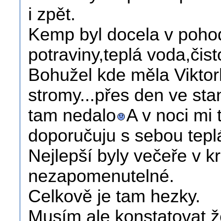
i zpět.
Kemp byl docela v pohod
potraviny,teplá voda,čisto
Bohužel kde měla Viktork
stromy...přes den ve sta
tam nedalo
A v noci mi
doporučuju s sebou tepl
Nejlepší byly večeře v k
nezapomenutelné.
Celkově je tam hezky.
Musím ale konstatovat ž