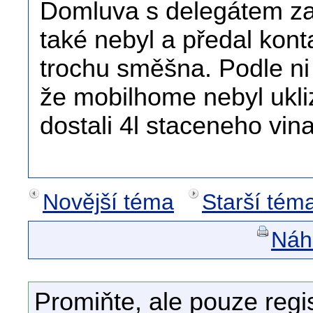
Domluva s delegátem zad
také nebyl a předal kont
trochu směšna. Podle ni 
že mobilhome nebyl ukli
dostali 4l staceneho vi
Novější téma
Starší tém
Náhl
Promiňte, ale pouze regi