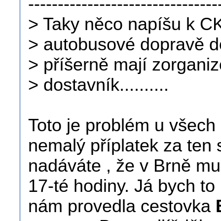
--------------------------------
> Taky něco napíšu k CK 
> autobusové dopravě do
> příšerně mají zorgani
> dostavník..........
Toto je problém u všech c
nemalý příplatek za ten 
nadáváte , že v Brně mus
17-té hodiny. Já bych to 
nám provedla cestovka