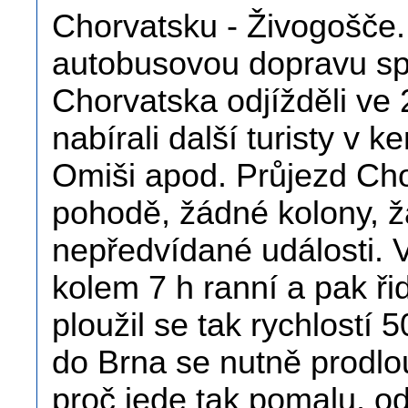
Chorvatsku - Živogošče.
autobusovou dopravu sp
Chorvatska odjížděli ve 
nabírali další turisty v
Omiši apod. Průjezd C
pohodě, žádné kolony, ž
nepředvídané události. V
kolem 7 h ranní a pak ři
ploužil se tak rychlostí 
do Brna se nutně prodlou
proč jede tak pomalu, o