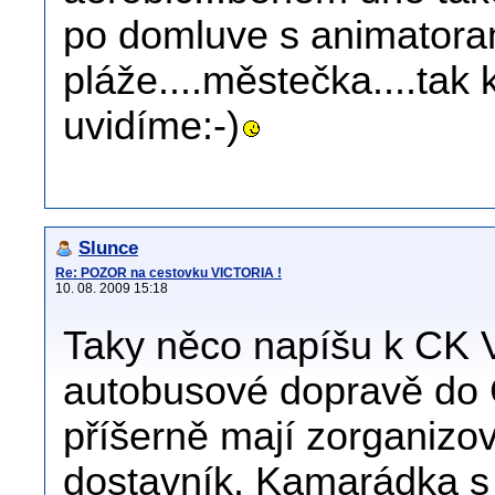
po domluve s animatoram
pláže....městečka....tak
uvidíme:-)
Slunce
Re: POZOR na cestovku VICTORIA !
10. 08. 2009 15:18
Taky něco napíšu k CK Vi
autobusové dopravě do C
příšerně mají zorganizo
dostavník. Kamarádka s 