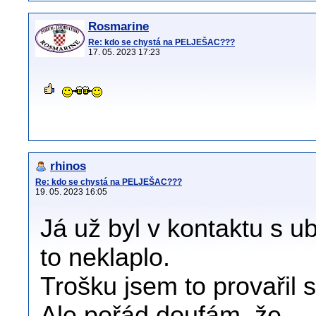
Rosmarine
Re: kdo se chystá na PELJEŠAC???
17. 05. 2023 17:23
rhinos
Re: kdo se chystá na PELJEŠAC???
19. 05. 2023 16:05
Já už byl v kontaktu s u
to neklaplo.
Trošku jsem to provařil s
Ale pořád doufám ,že.... 