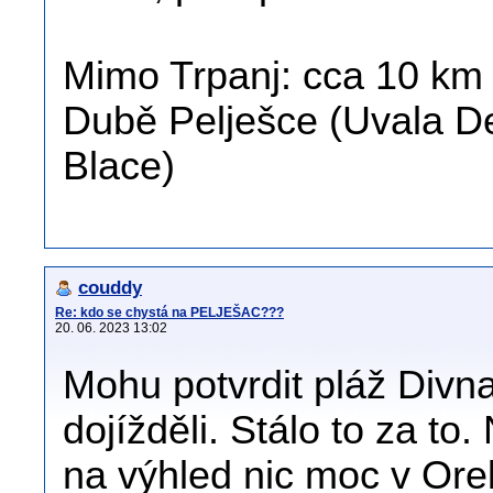
Mimo Trpanj: cca 10 km 
Dubě Pelješce (Uvala D
Blace)
couddy
Re: kdo se chystá na PELJEŠAC???
20. 06. 2023 13:02
Mohu potvrdit pláž Divna
dojížděli. Stálo to za t
na výhled nic moc v Oreb