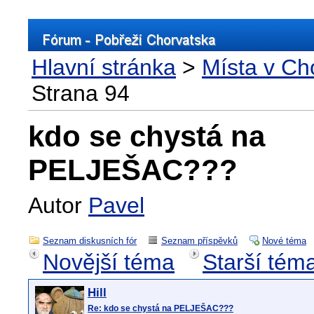
Hlavní stránka
>
Místa v Ch
Strana 94
kdo se chystá na
PELJEŠAC???
Autor
Pavel
Seznam diskusních fór
Seznam příspěvků
Nové téma
Novější téma
Starší tém
Hill
Re: kdo se chystá na PELJEŠAC???