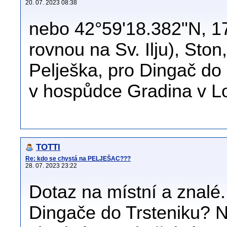
20. 07. 2023 08:38
nebo 42°59'18.382"N, 1
rovnou na Sv. Ilju), Sto
Pelješka, pro Dingač do
v hospůdce Gradina v Lov
TOTTI
Re: kdo se chystá na PELJEŠAC???
28. 07. 2023 23:22
Dotaz na místní a znalé
Dingače do Trsteniku? 