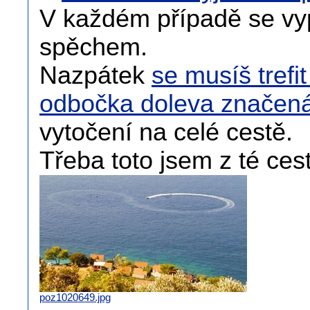
V každém případě se vyp
spěchem.
Nazpátek
se musíš trefi
odbočka doleva značen
vytočení na celé cestě.
Třeba toto jsem z té ces
poz1020649.jpg