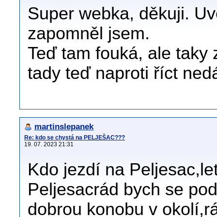
Super webka, děkuji. Uvě
zapomněl jsem.
Teď tam fouká, ale taky 
tady teď naproti říct ned
martinslepanek
Re: kdo se chystá na PELJEŠAC???
19. 07. 2023 21:31
Kdo jezdí na Peljesac,le
Peljesacrád bych se pod
dobrou konobu v okolí,r