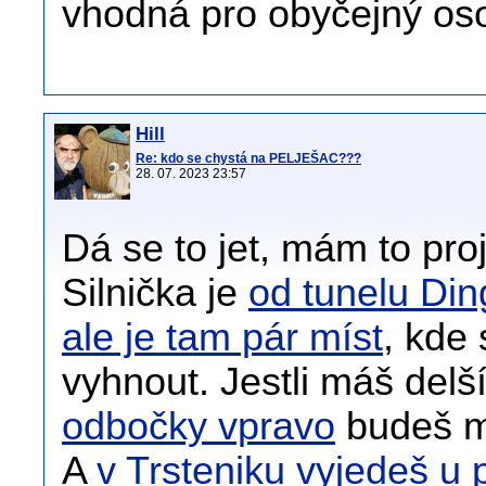
vhodná pro obyčejný os
Hill
Re: kdo se chystá na PELJEŠAC???
28. 07. 2023 23:57
Dá se to jet, mám to pro
Silnička je
od tunelu Di
ale je tam pár míst
, kde
vyhnout. Jestli máš delší
odbočky vpravo
budeš mu
A
v Trsteniku vyjedeš u 