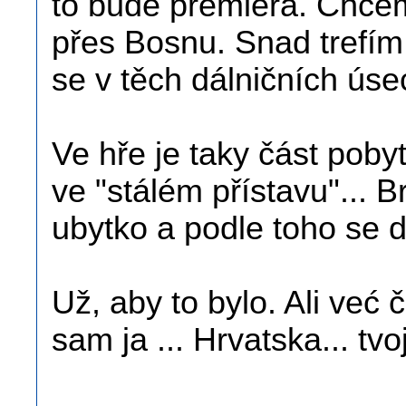
to bude premiéra. Chcem
přes Bosnu. Snad trefím 
se v těch dálničních úse
Ve hře je taky část poby
ve "stálém přístavu"... Br
ubytko a podle toho se d
Už, aby to bylo. Ali već 
sam ja ... Hrvatska... tvo