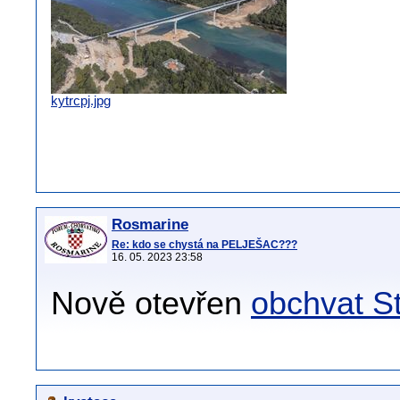
kytrcpj.jpg
Rosmarine
Re: kdo se chystá na PELJEŠAC???
16. 05. 2023 23:58
Nově otevřen
obchvat S