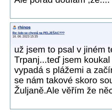
rhinos
Re: kdo se chystá na PELJEŠAC???
16. 06. 2023 15:35
už jsem to psal v jiném 
Trpanj...teď jsem koukal
vypadá s plážemi a začín
se nám takové skoro sou
Žuljaně.Ale věřím že n