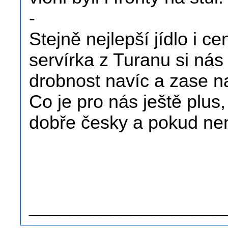
-
Stejně nejlepší jídlo i ce
servírka z Turanu si ná
drobnost navíc a zase n
Co je pro nás ještě plus
dobře česky a pokud není
.
.
___________________