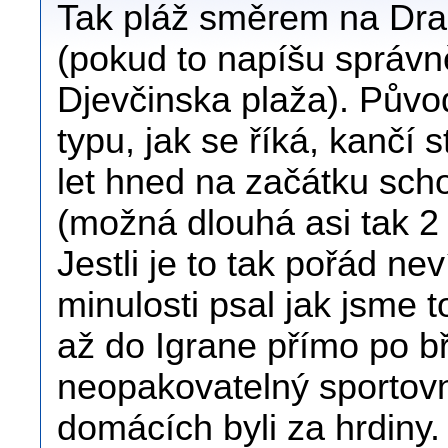
Tak pláž směrem na Draš
(pokud to napíšu správn
Djevčinska plaža). Půvo
typu, jak se říká, kančí 
let hned na začátku schod
(možná dlouhá asi tak 2
Jestli je to tak pořád n
minulosti psal jak jsme 
až do Igrane přímo po b
neopakovatelný sportovn
domácích byli za hrdiny.