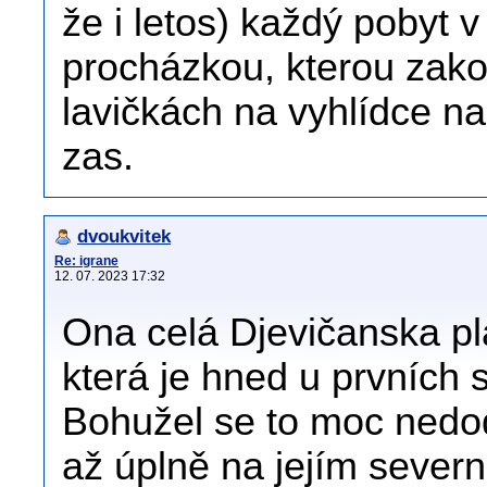
že i letos) každý pobyt 
procházkou, kterou zak
lavičkách na vyhlídce na 
zas.
dvoukvitek
Re: igrane
12. 07. 2023 17:32
Ona celá Djevičanska pl
která je hned u prvních 
Bohužel se to moc nedod
až úplně na jejím severn