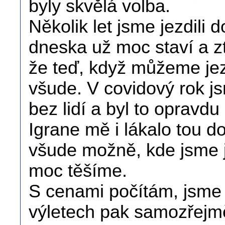
byly skvělá volba.
Několik let jsme jezdili 
dneska už moc staví a ztr
že teď, když můžeme jezdi
všude. V covidový rok js
bez lidí a byl to opravdu
Igrane mě i lákalo tou d
všude možně, kde jsme j
moc těšíme.
S cenami počítám, jsme z
výletech pak samozřejmě