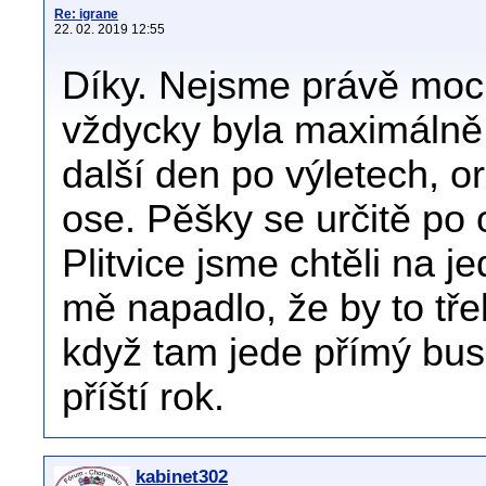
Re: igrane
22. 02. 2019 12:55
Díky. Nejsme právě moc 
vždycky byla maximálně 
další den po výletech, o
ose. Pěšky se určitě po
Plitvice jsme chtěli na 
mě napadlo, že by to tře
když tam jede přímý bus
příští rok.
kabinet302