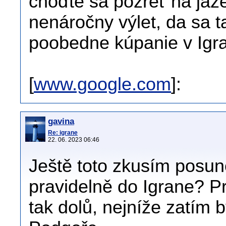
choďte sa pozreť na jaze
nenáročny výlet, da sa t
poobedne kúpanie v Igr
[
www.google.com
]:
gavina
Re: igrane
22. 06. 2023 06:46
Ještě toto zkusím posun
pravidelně do Igrane? Pr
tak dolů, nejníže zatím 