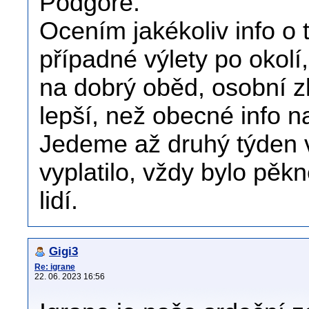
Podgoře.
Ocením jakékoliv info o 
případné výlety po okol
na dobrý oběd, osobní z
lepší, než obecné info n
Jedeme až druhý týden v
vyplatilo, vždy bylo pě
lidí.
Gigi3
Re: igrane
22. 06. 2023 16:56