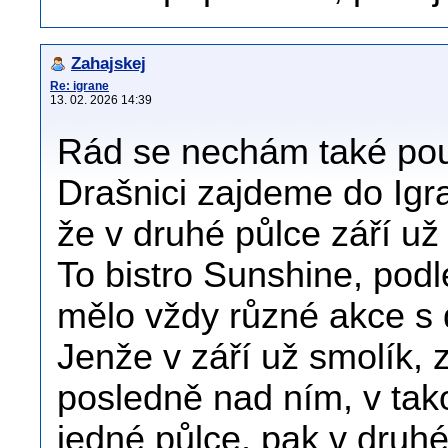
Zahajskej
Re: igrane
13. 02. 2026 14:39
Rád se nechám také pouč
Drašnici zajdeme do Igra
že v druhé půlce září u
To bistro Sunshine, podl
mělo vždy různé akce s 
Jenže v září už smolík, 
posledně nad ním, v tak
jedné půlce, pak v druhé