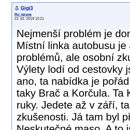
Gigi3
Re: igrane
22. 02. 2019 10:21
Nejmenší problém je dom
Místní linka autobusu je
problémů, ale osobní z
Výlety lodí od cestovky 
ano, ta nabídka je pořá
taky Brač a Korčula. Ta 
ruky. Jedete až v září, t
zkušenosti. Já tam byl p
Neskutečné maso. A to j