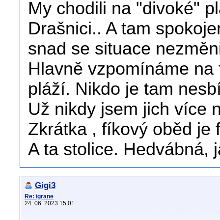
My chodili na "divoké" 
Drašnici.. A tam spokojen
snad se situace nezměni
Hlavně vzpomínáme na fí
pláží. Nikdo je tam nesbí
Už nikdy jsem jich více 
Zkrátka , fíkový oběd je 
A ta stolice. Hedvábná, j
Gigi3
Re: igrane
24. 06. 2023 15:01