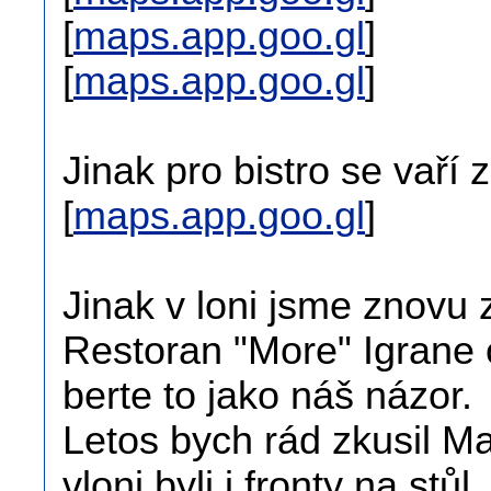
[
maps.app.goo.gl
]
[
maps.app.goo.gl
]
Jinak pro bistro se vaří 
[
maps.app.goo.gl
]
Jinak v loni jsme znovu 
Restoran "More" Igrane 
berte to jako náš názor.
Letos bych rád zkusil Ma
vloni byli i fronty na stůl.