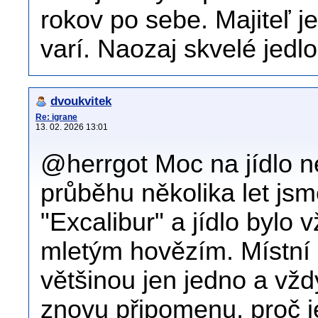
rokov po sebe. Majiteľ j
varí. Naozaj skvelé jedlo
dvoukvitek
Re: igrane
13. 02. 2026 13:01
@herrgot Moc na jídlo n
průběhu několika let jsm
"Excalibur" a jídlo bylo
mletým hovězím. Místní 
většinou jen jedno a vžd
znovu připomenu, proč j