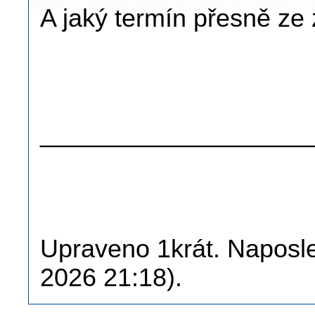
A jaký termín přesně ze 
.
.
___________________
Upraveno 1krát. Naposled
2026 21:18).