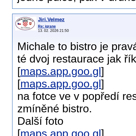
Jiri.Velmez
Re: igrane
13. 02. 2026 21:50
Michale to bistro je pra
té dvoj restaurace jak ří
[
maps.app.goo.gl
]
[
maps.app.goo.gl
]
na fotce ve v popředí re
zmíněné bistro.
Další foto
[
maps.app.goo.gl
]