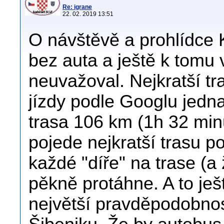
Re: igrane
22. 02. 2019 13:51
O návštěvě a prohlídce 
bez auta a ještě k tomu
neuvažoval. Nejkratší t
jízdy podle Googlu jedna
trasa 106 km (1h 32 min
pojede nejkratší trasu p
každé "díře" na trase (a 
pěkně protáhne. A to je
největší pravděpodobnos