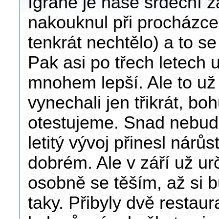
Igrane je naše srdeční z
nakouknul při procházce
tenkrát nechtělo) a to s
Pak asi po třech letech u
mnohem lepší. Ale to už 
vynechali jen třikrát, boh
otestujeme. Snad nebud
letitý vývoj přinesl nárůs
dobrém. Ale v září už ur
osobně se těším, až si 
taky. Přibyly dvě resta