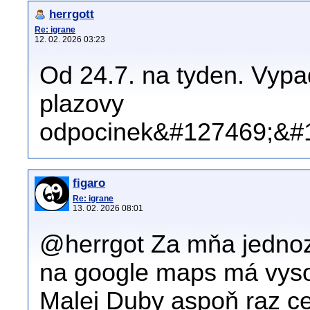
herrgott
Re: igrane
12. 02. 2026 03:23
Od 24.7. na tyden. Vypad
plazovy
odpocinek&#127469;&#
figaro
Re: igrane
13. 02. 2026 08:01
@herrgot Za mňa jednoz
na google maps má vyso
Malej Duby aspoň raz ce