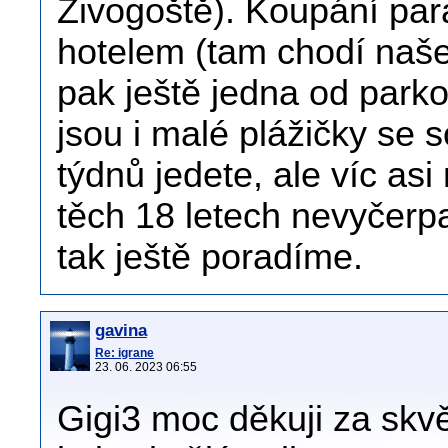
Živogoště). Koupání par
hotelem (tam chodí naše
pak ještě jedna od park
jsou i malé plážičky se
týdnů jedete, ale víc as
těch 18 letech nevyčerp
tak ještě poradíme.
gavina
Re: igrane
23. 06. 2023 06:55
Gigi3 moc děkuji za skvě