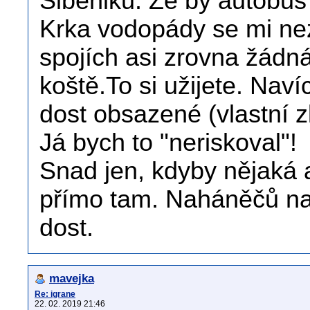
Šibeniku. Že by autobus 
Krka vodopády se mi nez
spojích asi zrovna žádn
koště.To si užijete. Nav
dost obsazené (vlastní 
Já bych to "neriskoval"!
Snad jen, kdyby nějaká 
přímo tam. Naháněčů na 
dost.
mavejka
Re: igrane
22. 02. 2019 21:46