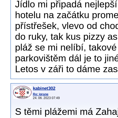
Jídlo mi připadá nejlepší
hotelu na začátku prom
přístřešek, vlevo od ch
do ruky, tak kus pizzy a
pláž se mi nelíbí, takové
parkovištěm dál je to jin
Letos v záři to dáme zas
kabinet302
Re: igrane
24. 06. 2023 07:49
S těmi plážemi má Zaha