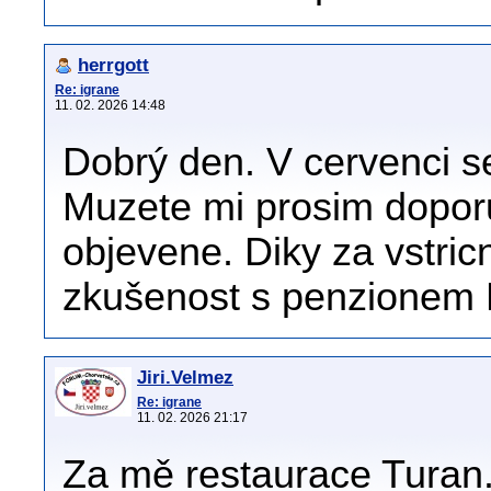
herrgott
Re: igrane
11. 02. 2026 14:48
Dobrý den. V cervenci s
Muzete mi prosim doporuč
objevene. Diky za vstri
zkušenost s penzionem M
Jiri.Velmez
Re: igrane
11. 02. 2026 21:17
Za mě restaurace Turan