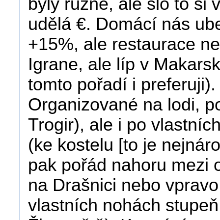
byly různé, ale šlo to si 
udělá €. Domácí nás ub
+15%, ale restaurace ne
Igrane, ale líp v Makars
tomto pořadí i preferuji)
Organizované na lodi, po
Trogir), ale i po vlastn
(ke kostelu [to je nejnáro
pak pořád nahoru mezi o
na Drašnici nebo vpravo
vlastních nohách stupe