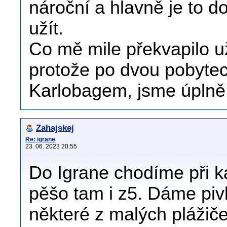
nároční a hlavně je to do
užít.
Co mě mile překvapilo už
protože po dvou pobyte
Karlobagem, jsme úplně 
Zahajskej
Re: igrane
23. 06. 2023 20:55
Do Igrane chodíme při k
pěšo tam i z5. Dáme piv
některé z malých plážič