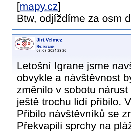
[
mapy.cz
]
Btw, odjíždíme za osm d
Jiri.Velmez
Re: igrane
07. 08. 2024 23:26
Letošní Igrane jsme navšt
obvykle a návštěvnost by
změnilo v sobotu nárust
ještě trochu lidí přibilo. 
Přibilo návštěvníků se 
Překvapili sprchy na plá