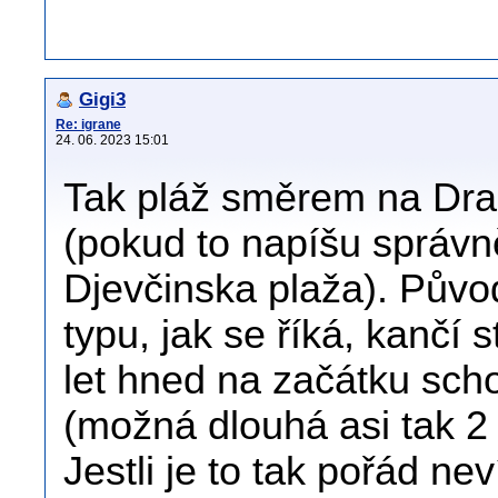
Gigi3
Re: igrane
24. 06. 2023 15:01
Tak pláž směrem na Draš
(pokud to napíšu správn
Djevčinska plaža). Půvo
typu, jak se říká, kančí 
let hned na začátku schod
(možná dlouhá asi tak 2
Jestli je to tak pořád n