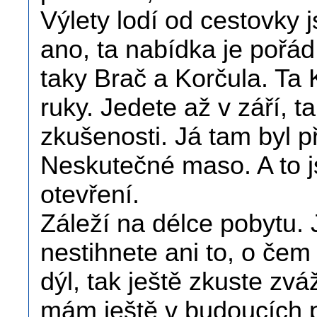
Výlety lodí od cestovky 
ano, ta nabídka je pořá
taky Brač a Korčula. Ta 
ruky. Jedete až v září, t
zkušenosti. Já tam byl p
Neskutečné maso. A to j
otevření.
Záleží na délce pobytu. J
nestihnete ani to, o čem
dýl, tak ještě zkuste zvá
mám ještě v budoucích 