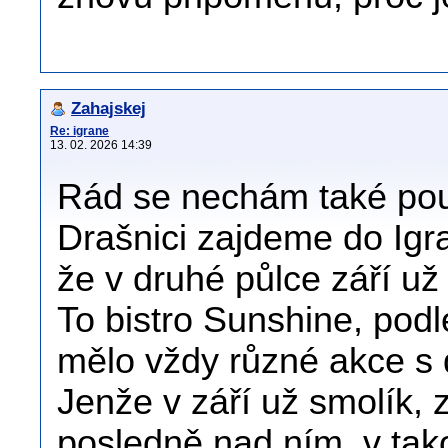
Zahajskej
Re: igrane
13. 02. 2026 14:39
Rád se nechám také pouč
Drašnici zajdeme do Igra
že v druhé půlce září u
To bistro Sunshine, podl
mělo vždy různé akce s 
Jenže v září už smolík, 
posledně nad ním, v tak