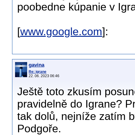
poobedne kúpanie v Igr
[
www.google.com
]:
gavina
Re: igrane
22. 06. 2023 06:46
Ještě toto zkusím posun
pravidelně do Igrane? Pr
tak dolů, nejníže zatím 
Podgoře.