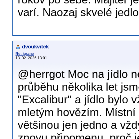
varí. Naozaj skvelé jedlo
dvoukvitek
Re: igrane
13. 02. 2026 13:01
@herrgot Moc na jídlo n
průběhu několika let jsm
"Excalibur" a jídlo bylo
mletým hovězím. Místní 
většinou jen jedno a vžd
znovu připomenu, proč j