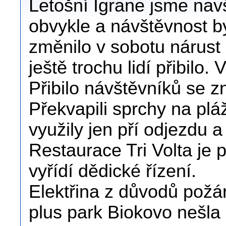
Letošní Igrane jsme navšt
obvykle a návštěvnost by
změnilo v sobotu nárust
ještě trochu lidí přibilo. 
Přibilo návštěvníků se 
Překvapili sprchy na plá
využily jen pří odjezdu
Restaurace Tri Volta je
vyřídí dědické řízení.
Elektřina z důvodů požá
plus park Biokovo nešla