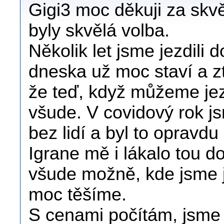
Gigi3 moc děkuji za skvě
byly skvělá volba.
Několik let jsme jezdili 
dneska už moc staví a ztr
že teď, když můžeme jezdi
všude. V covidový rok js
bez lidí a byl to opravdu
Igrane mě i lákalo tou d
všude možně, kde jsme j
moc těšíme.
S cenami počítám, jsme z