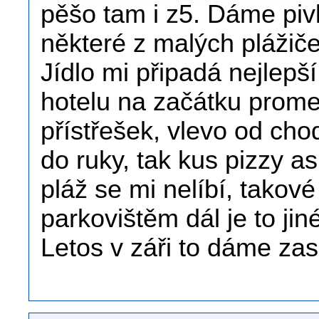
pěšo tam i z5. Dáme piv
některé z malých plážič
Jídlo mi připadá nejlepší
hotelu na začátku prom
přístřešek, vlevo od ch
do ruky, tak kus pizzy a
pláž se mi nelíbí, takové
parkovištěm dál je to jin
Letos v záři to dáme zas