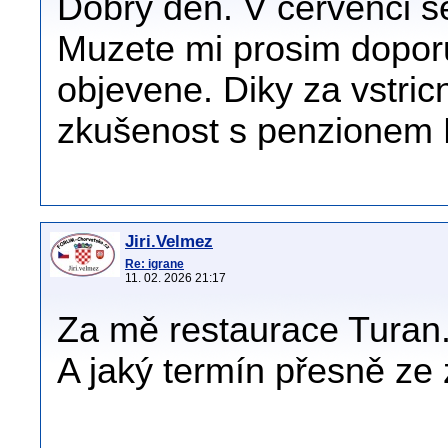
Dobrý den. V cervenci s
Muzete mi prosim doporuč
objevene. Diky za vstri
zkušenost s penzionem M
Jiri.Velmez
Re: igrane
11. 02. 2026 21:17
Za mě restaurace Turan
A jaký termín přesně ze 