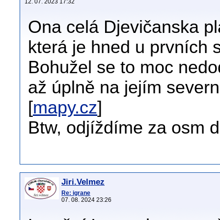
12. 07. 2023 17:32
Ona celá Djevičanska pl
která je hned u prvních 
Bohužel se to moc nedod
až úplně na jejím severn
[
mapy.cz
]
Btw, odjíždíme za osm d
Jiri.Velmez
Re: igrane
07. 08. 2024 23:26