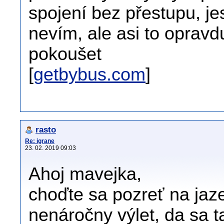
spojení bez přestupu, jes
nevím, ale asi to opra
pokoušet
[
getbybus.com
]
rasto
Re: igrane
23. 02. 2019 09:03
Ahoj mavejka,
choďte sa pozreť na jaze
nenáročny výlet, da sa t