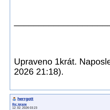
.
.
___________________
Upraveno 1krát. Naposled
2026 21:18).
herrgott
Re: igrane
12. 02. 2026 03:23