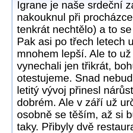
Igrane je naše srdeční z
nakouknul při procházce
tenkrát nechtělo) a to s
Pak asi po třech letech u
mnohem lepší. Ale to už 
vynechali jen třikrát, boh
otestujeme. Snad nebud
letitý vývoj přinesl nárůs
dobrém. Ale v září už ur
osobně se těším, až si 
taky. Přibyly dvě resta