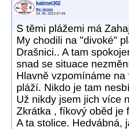
kabinet302
Re: igrane
24. 06. 2023 07:49
S těmi plážemi má Zaha
My chodili na "divoké" 
Drašnici.. A tam spokojen
snad se situace nezměni
Hlavně vzpomínáme na fí
pláží. Nikdo je tam nesbí
Už nikdy jsem jich více 
Zkrátka , fíkový oběd je 
A ta stolice. Hedvábná, j