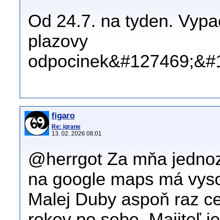
Od 24.7. na tyden. Vypad
plazovy
odpocinek&#127469;&#
figaro
Re: igrane
13. 02. 2026 08:01
@herrgot Za mňa jednoz
na google maps má vyso
Malej Duby aspoň raz ce
rokov po sebe. Majiteľ j