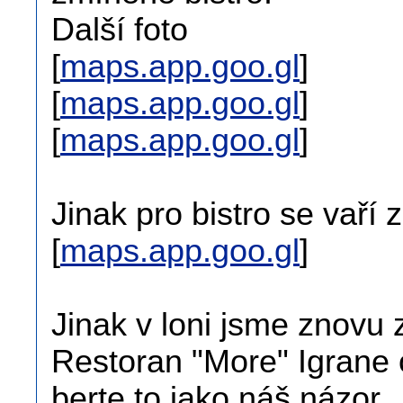
Další foto
[
maps.app.goo.gl
]
[
maps.app.goo.gl
]
[
maps.app.goo.gl
]
Jinak pro bistro se vaří 
[
maps.app.goo.gl
]
Jinak v loni jsme znovu 
Restoran "More" Igrane 
berte to jako náš názor.