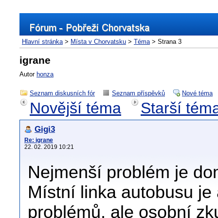
Hlavní stránka
>
Místa v Chorvatsku
>
Téma
> Strana 3
igrane
Autor
honza
Seznam diskusních fór
Seznam příspěvků
Nové téma
Novější téma
Starší tém
Gigi3
Re: igrane
22. 02. 2019 10:21
Nejmenší problém je dom
Místní linka autobusu je
problémů, ale osobní z