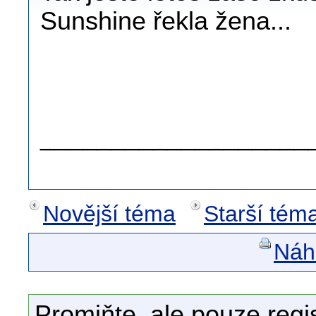
Sunshine řekla žena...
.
.
___________________
Novější téma
Starší tém
Náhl
Promiňte, ale pouze regi