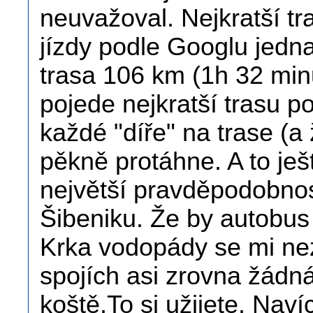
neuvažoval. Nejkratší t
jízdy podle Googlu jedna
trasa 106 km (1h 32 min
pojede nejkratší trasu p
každé "díře" na trase (a 
pěkně protáhne. A to je
největší pravděpodobnos
Šibeniku. Že by autobus 
Krka vodopády se mi nez
spojích asi zrovna žádn
koště.To si užijete. Nav