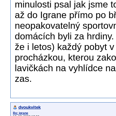
minulosti psal jak jsme 
až do Igrane přímo po b
neopakovatelný sportovn
domácích byli za hrdiny.
že i letos) každý pobyt 
procházkou, kterou zak
lavičkách na vyhlídce na 
zas.
dvoukvitek
Re: igrane