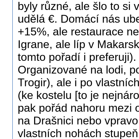
byly různé, ale šlo to si 
udělá €. Domácí nás ub
+15%, ale restaurace ne
Igrane, ale líp v Makars
tomto pořadí i preferuji)
Organizované na lodi, po
Trogir), ale i po vlastn
(ke kostelu [to je nejnáro
pak pořád nahoru mezi o
na Drašnici nebo vpravo
vlastních nohách stupe