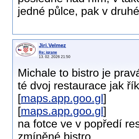
jedné půlce, pak v druhé
Jiri.Velmez
Re: igrane
13. 02. 2026 21:50
Michale to bistro je pra
té dvoj restaurace jak ří
[
maps.app.goo.gl
]
[
maps.app.goo.gl
]
na fotce ve v popředí re
zmíněné bistro.