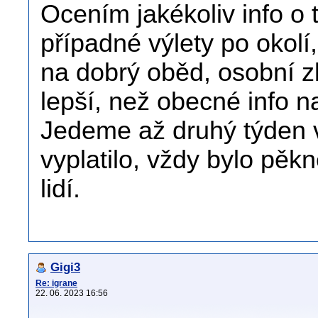
Ocením jakékoliv info o 
případné výlety po okol
na dobrý oběd, osobní z
lepší, než obecné info n
Jedeme až druhý týden v
vyplatilo, vždy bylo pě
lidí.
Gigi3
Re: igrane
22. 06. 2023 16:56