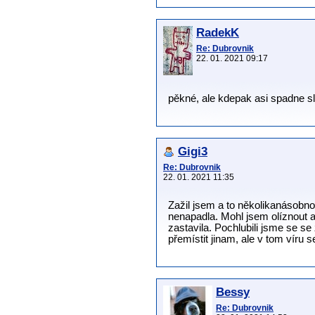
RadekK
Re: Dubrovnik
22. 01. 2021 09:17
pěkné, ale kdepak asi spadne s
Gigi3
Re: Dubrovnik
22. 01. 2021 11:35
Zažil jsem a to několikanásobn
nenapadla. Mohl jsem olíznout au
zastavila. Pochlubili jsme se s
přemístit jinam, ale v tom víru s
Bessy
Re: Dubrovnik