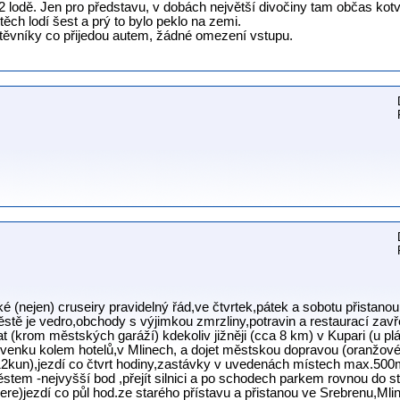
 lodě. Jen pro představu, v dobách největší divočiny tam občas kotvi
ěch lodí šest a prý to bylo peklo na zemi.
štěvníky co přijedou autem, žádné omezení vstupu.
 (nejen) cruseiry pravidelný řád,ve čtvrtek,pátek a sobotu přistanou
městě je vedro,obchody s výjimkou zmrzliny,potravin a restaurací za
 (krom městských garáží) kdekoliv jižněji (cca 8 km) v Kupari (u p
 venku kolem hotelů,v Mlinech, a dojet městskou dopravou (oranžové 
12kun),jezdí co čtvrt hodiny,zastávky v uvedenách místech max.500m
tem -nejvyšší bod ,přejít silnici a po schodech parkem rovnou do st
ere)jezdí co půl hod.ze starého přístavu a přistanou ve Srebrenu,Mlin