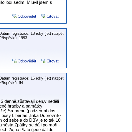
lo lodí sedm. Mluvil jsem s
Odpovědět
Citovat
Datum registrace: 18 roky (let) nazpět
Příspěvků: 1993
Odpovědět
Citovat
Datum registrace: 16 roky (let) nazpět
Příspěvků: 94
 3 denně,zůstávají den,v neděli
vřené,hradby a památky
láže),Srebrenu (podzemní dost
busy Libertas ,linka Dubrovnik-
 od sebe a do DBV je to tak 10
.města.Zpátky se dá i po moři -
ech 2x,na Platu (jede dál do