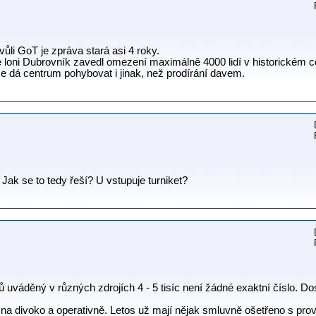
vůli GoT je zpráva stará asi 4 roky.
 loni Dubrovník zavedl omezení maximálně 4000 lidí v historickém cen
se dá centrum pohybovat i jinak, než prodírání davem.
. Jak se to tedy řeší? U vstupuje turniket?
stů uváděný v různých zdrojích 4 - 5 tisíc není žádné exaktní číslo. 
k na divoko a operativně. Letos už mají nějak smluvně ošetřeno s provo