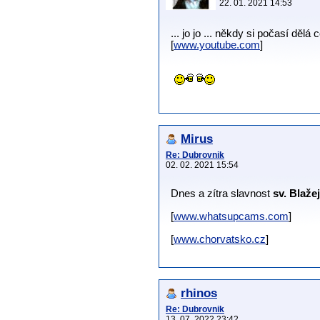
22. 01. 2021 14:53
... jo jo ... někdy si počasí dělá 
[
www.youtube.com
]
Mirus
Re: Dubrovnik
02. 02. 2021 15:54
Dnes a zítra slavnost
sv. Blaže
[
www.whatsupcams.com
]
[
www.chorvatsko.cz
]
rhinos
Re: Dubrovnik
13. 07. 2022 23:42