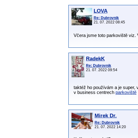
LOVA
Re: Dubrovnik
21. 07. 2022 08:45
Včera jsme toto parkoviště viz. 
RadekK
Re: Dubrovnik
21. 07. 2022 09:54
taktéž ho používám a je super,
v business centrech
parkoviště
Mirek Dr.
Re: Dubrovnik
21. 07. 2022 14:20