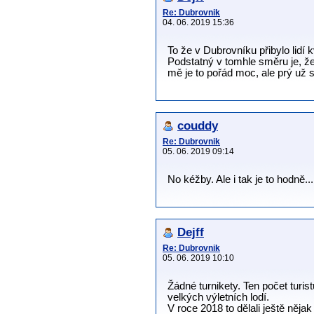
Re: Dubrovnik
04. 06. 2019 15:36
To že v Dubrovníku přibylo lidí k
Podstatný v tomhle směru je, že
mě je to pořád moc, ale prý už 
couddy
Re: Dubrovnik
05. 06. 2019 09:14
No kéžby. Ale i tak je to hodně..
Dejff
Re: Dubrovnik
05. 06. 2019 10:10
Žádné turnikety. Ten počet turi
velkých výletních lodí.
V roce 2018 to dělali ještě něja