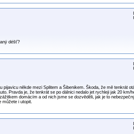
laný déšť?
ou pijavicu někde mezi Splitem a Šibenikem. Škoda, že mě tenkrát ot
to. Pravda je, že tenkrát se po dálnici nedalo jet rychleji jak 20 km/h
e zážitkem domácím a od nich jsme se dozvěděli, jak je to nebezpeč
e můžete i utopit.