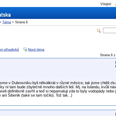
Vítejte!
>
Téma
> Strana 6
m příspěvků
Nové téma
Strana 6
jsme v Dubrovníku byli několikrát v různé měsíce, tak jsme chtěli zk
íky ní tam bude zbytečně mnoho dalších lidí. Mj. na Islandu, kvůli 
eli definitivně zavřít a teď si nepamatuji zda to byly vodopády nebo 
ani Šibenik (také se tam točilo). Tož tak. .)