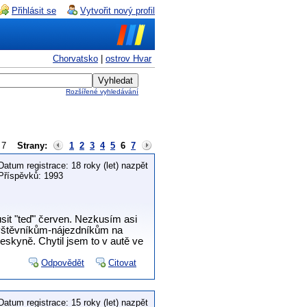
Přihlásit se
Vytvořit nový profil
Chorvatsko
|
ostrov Hvar
Rozšířené vyhledávání
 z 7
Strany:
1
2
3
4
5
6
7
Datum registrace: 18 roky (let) nazpět
Příspěvků: 1993
usit "teď" červen. Nezkusím asi
návštěvníkům-nájezdníkům na
jeskyně. Chytil jsem to v autě ve
Odpovědět
Citovat
Datum registrace: 15 roky (let) nazpět