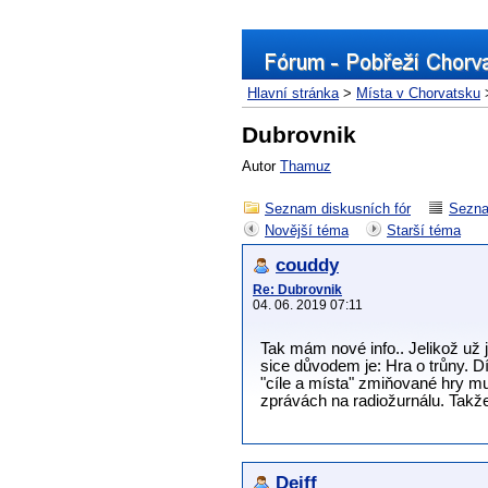
Hlavní stránka
>
Místa v Chorvatsku
Dubrovnik
Autor
Thamuz
Seznam diskusních fór
Sezna
Novější téma
Starší téma
couddy
Re: Dubrovnik
04. 06. 2019 07:11
Tak mám nové info.. Jelikož už 
sice důvodem je: Hra o trůny. D
"cíle a místa" zmiňované hry mus
zprávách na radiožurnálu. Takže 
Dejff