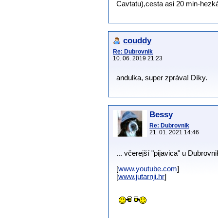
Cavtatu),cesta asi 20 min-hezká
couddy
Re: Dubrovnik
10. 06. 2019 21:23
andulka, super zpráva! Díky.
Bessy
Re: Dubrovnik
21. 01. 2021 14:46
... včerejší "pijavica" u Dubrovnik
[
www.youtube.com
]
[
www.jutarnji.hr
]