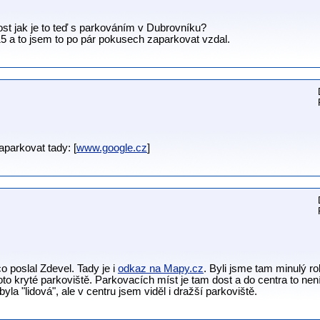
t jak je to teď s parkováním v Dubrovníku?
5 a to jsem to po pár pokusech zaparkovat vzdal.
parkovat tady: [
www.google.cz
]
co poslal Zdevel. Tady je i
odkaz na Mapy.cz
. Byli jsme tam minulý 
toto kryté parkoviště. Parkovacích míst je tam dost a do centra to ne
la "lidová", ale v centru jsem viděl i dražší parkoviště.