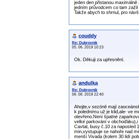
jeden den přistanou maximálně 2
jedním průvodcem co tam zažil t
Takže abych to shrnul, pro náv
couddy
Re: Dubrovnik
05. 06. 2019 10:23
Ok. Děkuji za upřesnění.
andulka
Re: Dubrovnik
06. 06. 2019 22:40
Ahojte,v sezóně mají zaoceánské
k polednímu už je klid,ale- ve 
otevřeno.Není špatné zaparkovat
velké parkování v obchoďáku),i
Cavtat, busy č.10 za naposled 
min,vystupuje se nahoře nad měs
menší Vivada (kolem 30 lidí pob