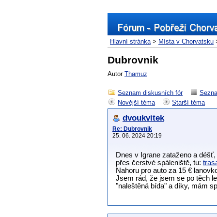
Hlavní stránka
>
Místa v Chorvatsku
Dubrovnik
Autor
Thamuz
Seznam diskusních fór
Sezna
Novější téma
Starší téma
dvoukvitek
Re: Dubrovnik
25. 06. 2024 20:19
Dnes v Igrane zataženo a déšť, t
přes čerstvé spáleniště, tu:
tras
Nahoru pro auto za 15 € lanovko
Jsem rád, že jsem se po těch let
"naleštěná bída" a díky, mám 