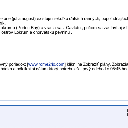
zóne (júl a august) existuje niekoľko ďalších ranných, popoludňajš
ík.
Lokrumu (Portoc Bay) a vracia sa z Cavtatu , pričom sa zastaví aj v 
vi ostrov Lokrum a chorvátsku pevninu .
vný poriadok: [
www.rome2rio.com
] klikni na Zobraziť plány, Zobraz
chádza a odklikni si dátum ktorý potrebuješ - prvý odchod o 05:45 hod