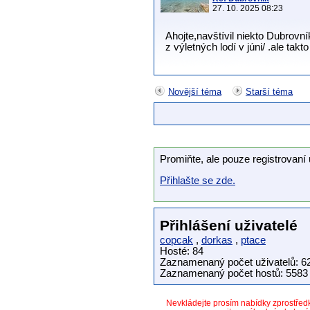
27. 10. 2025 08:23
Ahojte,navštívil niekto Dubrov
z výletných lodí v júni/ .ale takt
Novější téma
Starší téma
Promiňte, ale pouze registrovaní 
Přihlašte se zde.
Přihlášení uživatelé
copcak
,
dorkas
,
ptace
Hosté: 84
Zaznamenaný počet uživatelů: 6
Zaznamenaný počet hostů: 5583 
Nevkládejte prosím nabídky zprostře