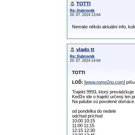
TOTTI
Re: Dubrovnik
20. 07. 2024 13:04
Nemáte někdo aktuální info, koli
vlado tt
Re: Dubrovnik
20. 07. 2024 14:04
TOTTI
LOĎ:
[
www.rome2rio.com
] píš
Trajekt 9993, ktorý prevádzkuje
Keďže ide o trajekt určený len p
Na palube sú povolené domáce zv
od pondelka do nedele
odchod príchod
10:00 10:15
11:00 11:15
12:15 12:30