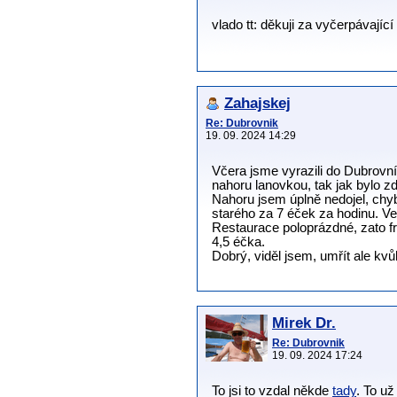
vlado tt: děkuji za vyčerpávajíc
Zahajskej
Re: Dubrovnik
19. 09. 2024 14:29
Včera jsme vyrazili do Dubrovní
nahoru lanovkou, tak jak bylo zd
Nahoru jsem úplně nedojel, chy
starého za 7 éček za hodinu. Ve s
Restaurace poloprázdné, zato fr
4,5 éčka.
Dobrý, viděl jsem, umřít ale kv
Mirek Dr.
Re: Dubrovnik
19. 09. 2024 17:24
To jsi to vzdal někde
tady
. To už