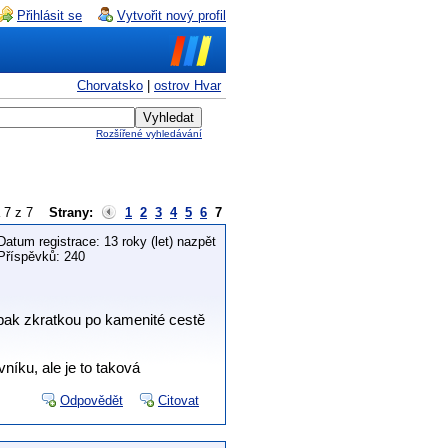
Přihlásit se
Vytvořit nový profil
Chorvatsko
|
ostrov Hvar
Rozšířené vyhledávání
a 7 z 7
Strany:
1
2
3
4
5
6
7
Datum registrace: 13 roky (let) nazpět
Příspěvků: 240
a pak zkratkou po kamenité cestě
níku, ale je to taková
Odpovědět
Citovat