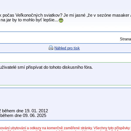
ník počas Veľkonočných sviatkov? Je mi jasné ,že v sezóne masaker 
o na jar by to mohlo byť lepšie...
Stran
Náhled pro tisk
uživatelé smí přispívat do tohoto diskusního fóra.
2 během dne 19. 01. 2012
během dne 09. 06. 2025
dkování ubytování a odkazy na komerčně zaměřené stránky. Všechny tyto příspěvk