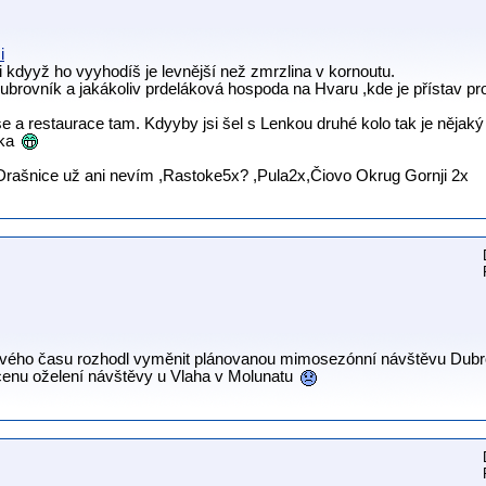
i
i kdyyž ho vyyhodíš je levnější než zmrzlina v kornoutu.
ubrovník a jakákoliv prdeláková hospoda na Hvaru ,kde je přístav pr
a restaurace tam. Kdyyby jsi šel s Lenkou druhé kolo tak je nějaký 
ika
rašnice už ani nevím ,Rastoke5x? ,Pula2x,Čiovo Okrug Gornji 2x
 svého času rozhodl vyměnit plánovanou mimosezónní návštěvu Dub
cenu oželení návštěvy u Vlaha v Molunatu