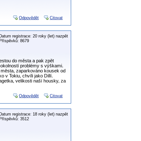
Odpovědět
Citovat
Datum registrace: 20 roky (let) nazpět
Příspěvků: 8679
cestou do města a pak zpět
ch okolností problémy s výškami.
do města, zaparkováno kousek od
v Tokiu, chvíli jako Dillí.
getka, velikosti naší housky, za
Odpovědět
Citovat
Datum registrace: 18 roky (let) nazpět
Příspěvků: 3512