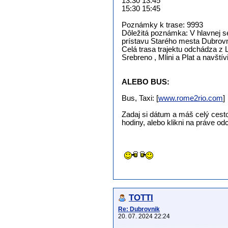
13:30 13:45
15:30 15:45
Poznámky k trase: 9993
Dôležitá poznámka: V hlavnej se
prístavu Starého mesta Dubrovn
Celá trasa trajektu odchádza z 
Srebreno , Mlini a Plat a navští
ALEBO BUS:
Bus, Taxi: [
www.rome2rio.com
]
Zadaj si dátum a máš celý cesto
hodiny, alebo klikni na práve od
TOTTI
Re: Dubrovnik
20. 07. 2024 22:24