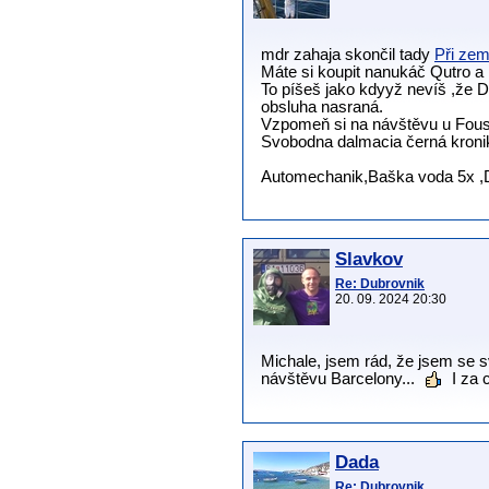
mdr zahaja skončil tady
Při zem
Máte si koupit nanukáč Qutro a 
To píšeš jako kdyyž nevíš ,že D
obsluha nasraná.
Vzpomeň si na návštěvu u Fouse 
Svobodna dalmacia černá kron
Automechanik,Baška voda 5x ,D
Slavkov
Re: Dubrovnik
20. 09. 2024 20:30
Michale, jsem rád, že jsem se
návštěvu Barcelony...
I za 
Dada
Re: Dubrovnik