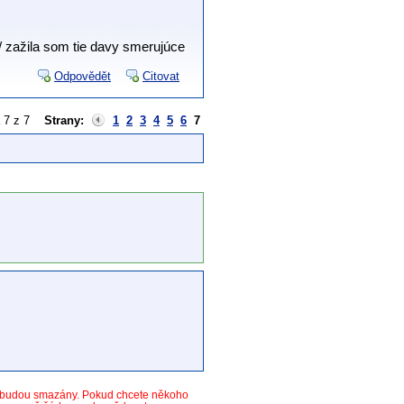
/ zažila som tie davy smerujúce
Odpovědět
Citovat
a 7 z 7
Strany:
1
2
3
4
5
6
7
y budou smazány. Pokud chcete někoho