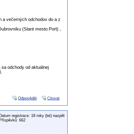
ích a večerných odchodov do a z
Dubrovníku (Staré mesto Port) ,
ia sa odchody od aktuálnej
.
Odpovědět
Citovat
Datum registrace: 18 roky (let) nazpět
Příspěvků: 662