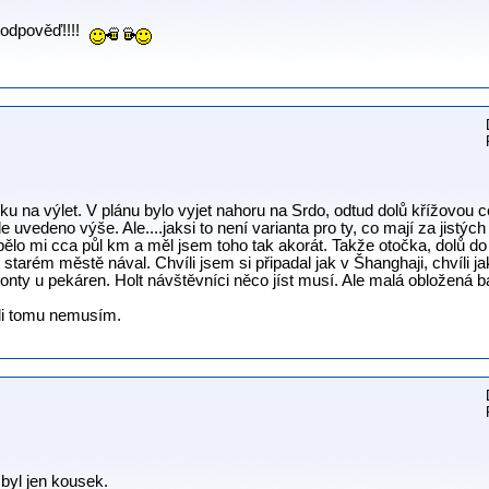
í odpověď!!!!
ku na výlet. V plánu bylo vyjet nahoru na Srdo, odtud dolů křížovou 
e uvedeno výše. Ale....jaksi to není varianta pro ty, co mají za jistý
bělo mi cca půl km a měl jsem toho tak akorát. Takže otočka, dolů 
tarém městě nával. Chvíli jsem si připadal jak v Šhanghaji, chvíli jako 
onty u pekáren. Holt návštěvníci něco jíst musí. Ale malá obložená ba
ůli tomu nemusím.
 byl jen kousek.