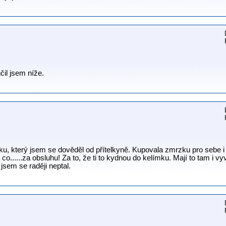
il jsem níže.
u, který jsem se dověděl od přítelkyně. Kupovala zmrzku pro sebe i n
a co......za obsluhu! Za to, že ti to kydnou do kelímku. Mají to tam i
 jsem se raději neptal.