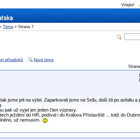
Vítejte!
>
Téma
> Strana 7
m příspěvků
Nové téma
Stran
ak jsme jeli na výlet. Zaparkovali jsme na Srđu, dolů šli po asfaltu 
a
u pak už vyjel jen jeden člen výpravy.
ech ježdění do HR, podíval i do Králova Přístaviště ... totiž do Dubrov
splněno, už nemusím.