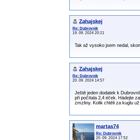
Zahajskej
Re: Dubrovnik
19. 09. 2024 20:21
Tak až vysoko jsem nedal, skonč
Zahajskej
Re: Dubrovnik
20. 09. 2024 14:57
Ještě jeden dodatek k Dubrovník
při počítala 2,4 éček. Hádejte z
zmzliny. Kolik chtěli za kuglu už
martas74
Re: Dubrovnik
20. 09. 2024 17:52