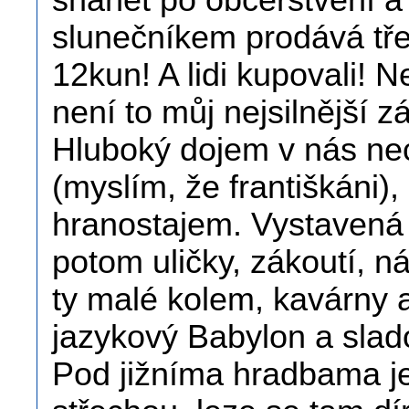
shánět po občerstvení a 
slunečníkem prodává tře
12kun! A lidi kupovali! N
není to můj nejsilnější 
Hluboký dojem v nás nec
(myslím, že františkáni)
hranostajem. Vystavená 
potom uličky, zákoutí, n
ty malé kolem, kavárny 
jazykový Babylon a slad
Pod jižníma hradbama je