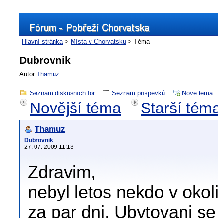
Hlavní stránka
>
Místa v Chorvatsku
> Téma
Dubrovnik
Autor
Thamuz
Seznam diskusních fór
Seznam příspěvků
Nové téma
Novější téma
Starší tém
Thamuz
Dubrovnik
27. 07. 2009 11:13
Zdravim,
nebyl letos nekdo v oko
za par dni. Ubytovani se