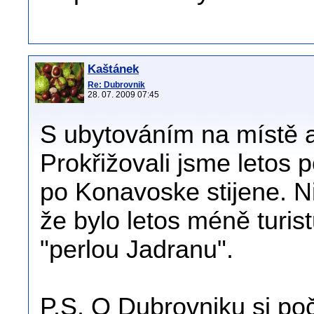
Kaštánek
Re: Dubrovnik
28. 07. 2009 07:45
S ubytováním na místě 
Prokřižovali jsme letos 
po Konavoske stijene. N
že bylo letos méně turis
"perlou Jadranu".
P.S. O Dubrovniku si počt