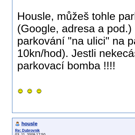
Housle, můžeš tohle par
(Google, adresa a pod.)
parkování "na ulici" na 
10kn/hod). Jestli nekecáš
parkovací bomba !!!!
housle
Re: Dubrovnik
03. 11. 2009 17:50