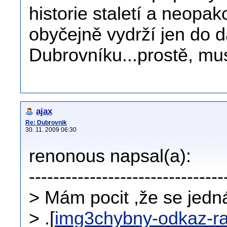
historie staletí a neopa
obyčejně vydrží jen do 
Dubrovníku...prostě, m
ajax
Re: Dubrovnik
30. 11. 2009 06:30
renonous napsal(a):
--------------------------------
> Mám pocit ,že se jedná
> .[
img3chybny-odkaz-r