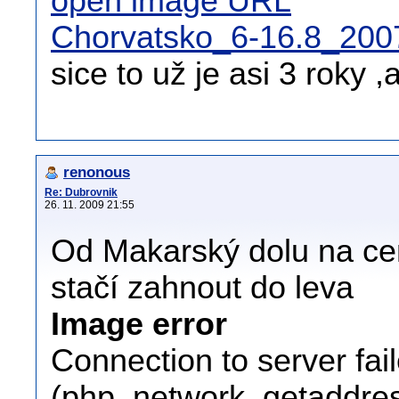
open image URL
Chorvatsko_6-16.8_200
sice to už je asi 3 roky 
renonous
Re: Dubrovnik
26. 11. 2009 21:55
Od Makarský dolu na ce
stačí zahnout do leva
Image error
Connection to server fai
(php_network_getaddress