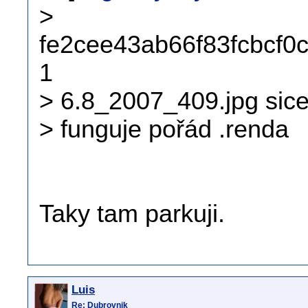
>
fe2cee43ab66f83fcbcf0
1
> 6.8_2007_409.jpg sice 
> funguje pořád .renda
Taky tam parkuji.
Luis
Re: Dubrovnik