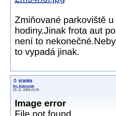
Zmiňované parkoviště u 
hodiny.Jinak frota aut p
není to nekonečné.Nebyl
to vypadá jinak.
vranka
Re: Dubrovnik
29. 11. 2009 22:35
Image error
File not found.