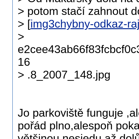
> potom stačí zahnout d
> [
img3chybny-odkaz-ra
>
e2cee43ab66f83fcbcf0c
16
> .8_2007_148.jpg
Jo parkoviště funguje ,a
pořád plno,alespoň poka
většinou nesjedu až dolů