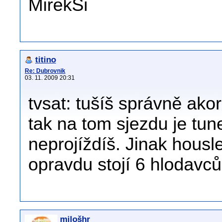
MirekŠi
titino
Re: Dubrovnik
03. 11. 2009 20:31
tvsat: tušíš správně ako
tak na tom sjezdu je tun
neprojíždíš. Jinak housl
opravdu stojí 6 hlodavců
milošhr