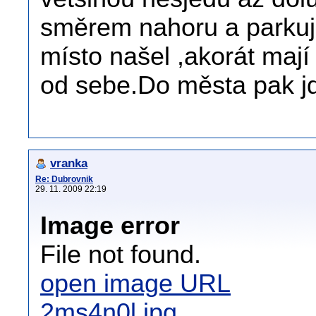
směrem nahoru a parkuji
místo našel ,akorát mají
od sebe.Do města pak j
vranka
Re: Dubrovnik
29. 11. 2009 22:19
Image error
File not found.
open image URL
2ms4n0l.jpg