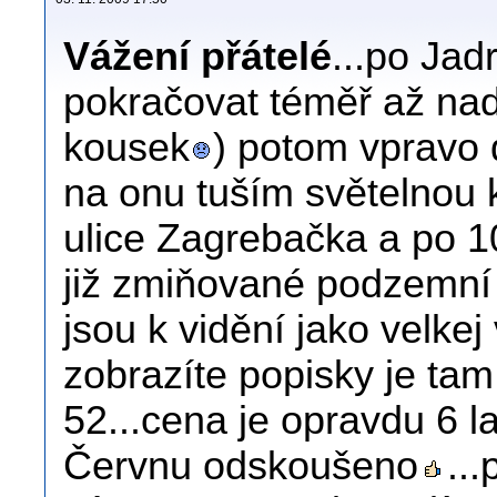
Vážení přátelé
...po Jad
pokračovat téměř až na
kousek
) potom vpravo 
na onu tuším světelnou 
ulice Zagrebačka a po 1
již zmiňované podzemní
jsou k vidění jako velkej
zobrazíte popisky je tam
52...cena je opravdu 6 l
Červnu odskoušeno
...