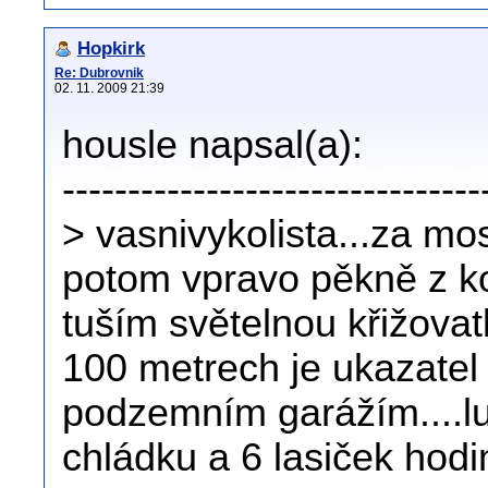
Hopkirk
Re: Dubrovnik
02. 11. 2009 21:39
housle napsal(a):
--------------------------------
> vasnivykolista...za m
potom vpravo pěkně z ko
tuším světelnou křižovat
100 metrech je ukazatel
podzemním garážím....lu
chládku a 6 lasiček hodin