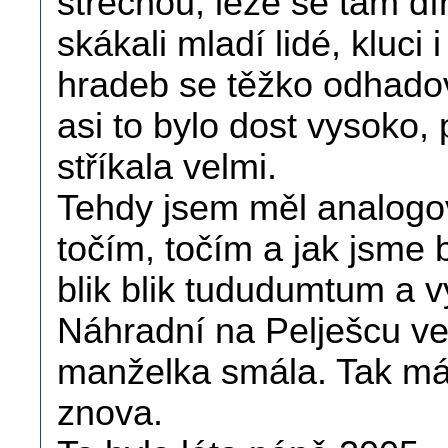
střechou, leze se tam dí
skákali mladí lidé, kluci
hradeb se těžko odhadova
asi to bylo dost vysoko,
stříkala velmi.
Tehdy jsem měl analogo
točím, točím a jak jsme b
blik blik tududumtum a v
Náhradní na Pelješcu ve
manželka smála. Tak má
znova.