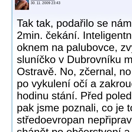
30. 11. 2009 23:43
Tak tak, podařilo se ná
2min. čekání. Inteligentn
oknem na palubovce, zvy
sluníčko v Dubrovníku má
Ostravě. No, zčernal, n
po vykulení očí a zakrou
hodinu stání. Před pole
pak jsme poznali, co je 
středoevropan nepřiprav