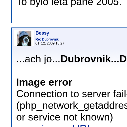
To bylo léta páně 2005.
Bessy
Re: Dubrovnik
01. 12. 2009 18:27
...ach jo...
Dubrovnik...D
Image error
Connection to server fai
(php_network_getaddress
or service not known)