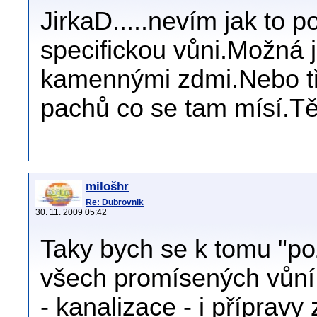
JirkaD.....nevím jak to p
specifickou vůni.Možná j
kamennými zdmi.Nebo tř
pachů co se tam mísí.Těž
milošhr
Re: Dubrovnik
30. 11. 2009 05:42
Taky bych se k tomu "pož
všech promísených vůní 
- kanalizace - i přípravy