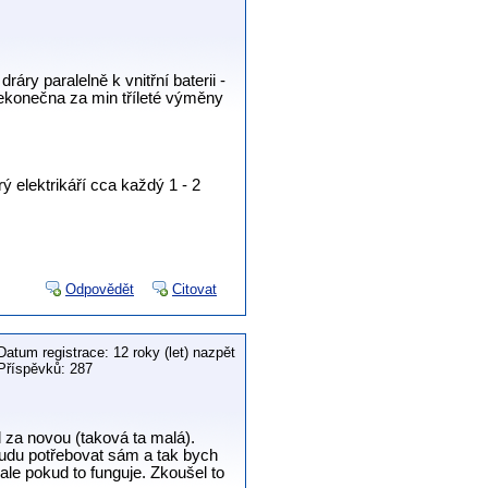
dráry paralelně k vnitřní baterii -
onekonečna za min tříleté výměny
rý elektrikáří cca každý 1 - 2
Odpovědět
Citovat
Datum registrace: 12 roky (let) nazpět
Příspěvků: 287
 za novou (taková ta malá).
 budu potřebovat sám a tak bych
 ale pokud to funguje. Zkoušel to