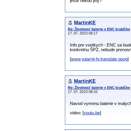
ještě někdo jiný?
MartinKE
Re: Životnosť baterie v ENC krabičke
17. 07. 2023 08:17
Info pre vsetkych - ENC sa bud
konkretnu ŠPZ, nebude prenosne 
[
www-jutarnji-hr.translate.goog
]
MartinKE
Re: Životnosť baterie v ENC krabičke
17. 07. 2023 08:32
Navod vymenu baterie v malych
video: [
youtu.be
]