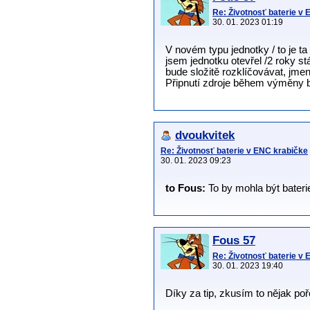
Re: Životnosť baterie v
30. 01. 2023 01:19
V novém typu jednotky / to je ta
jsem jednotku otevřel /2 roky s
bude složitě rozklíčovávat, jme
Připnutí zdroje během výměny by
dvoukvitek
Re: Životnosť baterie v ENC krabičke
30. 01. 2023 09:23
to Fous:
To by mohla být bateri
Fous 57
Re: Životnosť baterie v
30. 01. 2023 19:40
Díky za tip, zkusím to nějak poře