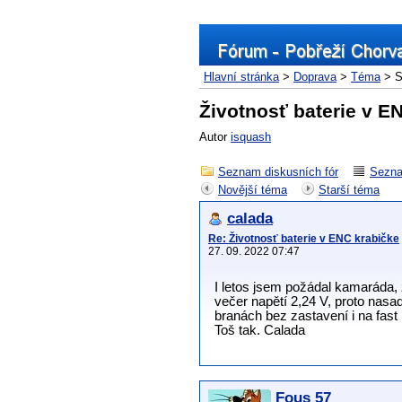
Hlavní stránka
>
Doprava
>
Téma
> S
Životnosť baterie v E
Autor
isquash
Seznam diskusních fór
Sezna
Novější téma
Starší téma
calada
Re: Životnosť baterie v ENC krabičke
27. 09. 2022 07:47
I letos jsem požádal kamaráda, z
večer napětí 2,24 V, proto nasa
branách bez zastavení i na fas
Toš tak. Calada
Fous 57