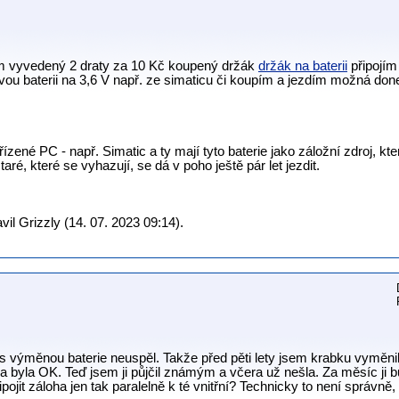
 mám vyvedený 2 draty za 10 Kč koupený držák
držák na baterii
připojím 
žkovou baterii na 3,6 V např. ze simaticu či koupím a jezdím možná d
zené PC - např. Simatic a ty mají tyto baterie jako záložní zdroj, kte
aré, které se vyhazují, se dá v poho ještě pár let jezdit.
il Grizzly (14. 07. 2023 09:14).
s výměnou baterie neuspěl. Takže před pěti lety jsem krabku vyměnil
a a byla OK. Teď jsem ji půjčil známým a včera už nešla. Za měsíc ji
ipojit záloha jen tak paralelně k té vnitřní? Technicky to není správně,