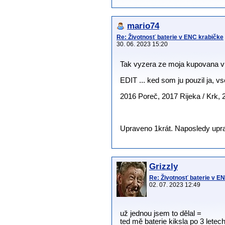
mario74
Re: Životnosť baterie v ENC krabičke
30. 06. 2023 15:20
Tak vyzera ze moja kupovana v r
EDIT ... ked som ju pouzil ja, 
2016 Poreč, 2017 Rijeka / Krk, 
Upraveno 1krát. Naposledy uprav
Grizzly
Re: Životnosť baterie v E
02. 07. 2023 12:49
už jednou jsem to dělal =
ted mě baterie kiksla po 3 letec