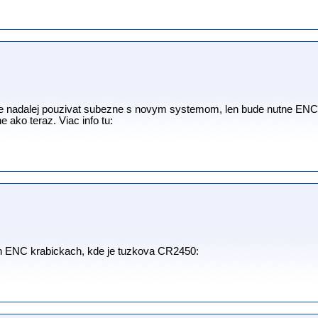
e nadalej pouzivat subezne s novym systemom, len bude nutne ENC z
ako teraz. Viac info tu:
 ENC krabickach, kde je tuzkova CR2450: