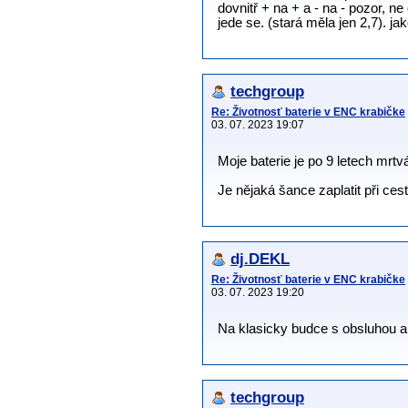
dovnitř + na + a - na - pozor, n
jede se. (stará měla jen 2,7). ja
techgroup
Re: Životnosť baterie v ENC krabičke
03. 07. 2023 19:07
Moje baterie je po 9 letech mrtv
Je nějaká šance zaplatit při ce
dj.DEKL
Re: Životnosť baterie v ENC krabičke
03. 07. 2023 19:20
Na klasicky budce s obsluhou a
techgroup