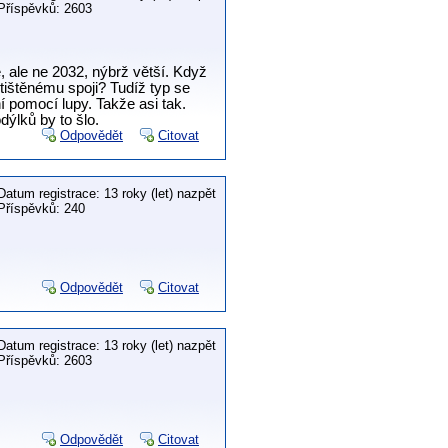
Příspěvků: 2603
, ale ne 2032, nýbrž větší. Když
tištěnému spoji? Tudíž typ se
í pomocí lupy. Takže asi tak.
ýlků by to šlo.
Odpovědět
Citovat
Datum registrace: 13 roky (let) nazpět
Příspěvků: 240
Odpovědět
Citovat
Datum registrace: 13 roky (let) nazpět
Příspěvků: 2603
Odpovědět
Citovat