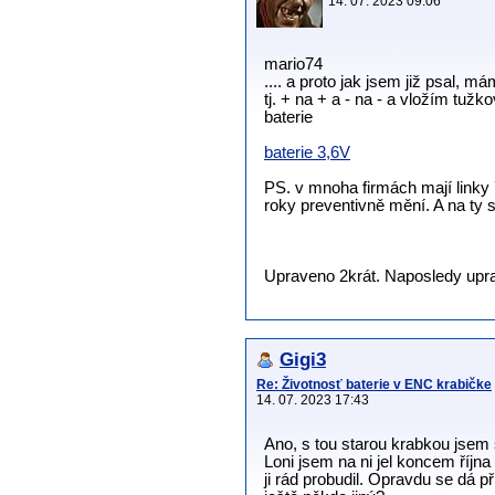
14. 07. 2023 09:06
mario74
.... a proto jak jsem již psal,
tj. + na + a - na - a vložím tu
baterie
baterie 3,6V
PS. v mnoha firmách mají linky ří
roky preventivně mění. A na ty st
Upraveno 2krát. Naposledy uprav
Gigi3
Re: Životnosť baterie v ENC krabičke
14. 07. 2023 17:43
Ano, s tou starou krabkou jsem 
Loni jsem na ni jel koncem říjn
ji rád probudil. Opravdu se dá př