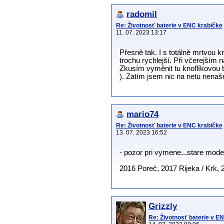
radomil
Re: Životnosť baterie v ENC krabičke
11. 07. 2023 13:17
Přesně tak. I s totálně mrtvou k
trochu rychlejší. Při včerejším
Zkusím vyměnit tu knoflíkovou ba
). Zatím jsem nic na netu nenaše
mario74
Re: Životnosť baterie v ENC krabičke
13. 07. 2023 16:52
- pozor pri vymene...stare model
2016 Poreč, 2017 Rijeka / Krk, 
Grizzly
Re: Životnosť baterie v E