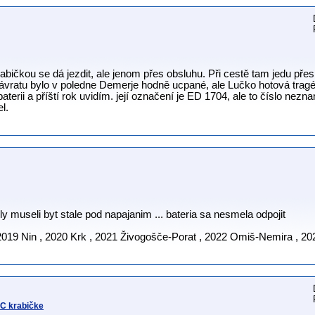
rabičkou se dá jezdit, ale jenom přes obsluhu. Při cestě tam jedu pře
 návratu bylo v poledne Demerje hodně ucpané, ale Lučko hotová tragéd
terii a příští rok uvidím. její označení je ED 1704, ale to číslo nez
l.
y museli byt stale pod napajanim ... bateria sa nesmela odpojit
2019 Nin , 2020 Krk , 2021 Živogošče-Porat , 2022 Omiš-Nemira , 20
NC krabičke