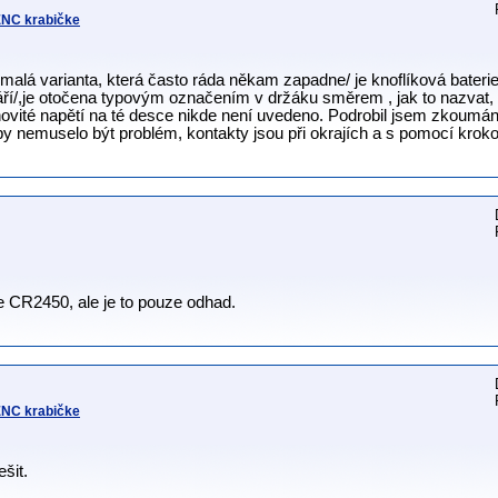
 ENC krabičke
 malá varianta, která často ráda někam zapadne/ je knoflíková baterie
táří/,je otočena typovým označením v držáku směrem , jak to nazvat, 
novité napětí na té desce nikde není uvedeno. Podrobil jsem zkoumán
 nemuselo být problém, kontakty jsou při okrajích a s pomocí krokod
e CR2450, ale je to pouze odhad.
 ENC krabičke
šit.