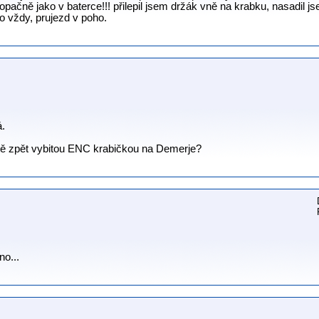
e opačně jako v baterce!!! přilepil jsem držák vně na krabku, nasadil 
ko vždy, prujezd v poho.
á.
stě zpět vybitou ENC krabičkou na Demerje?
no...