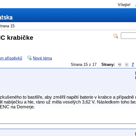
Vítejte!
trana 15
NC krabičke
m příspěvků
Nové téma
Strana 15 z 17
Strany:
7
kušeného to bastlíře, aby změřil napětí baterie v krabce a případně do
dil nabíječku a hle, ráno už měla veselých 3,62 V. Následkem toho 
t ENC na Demerje.