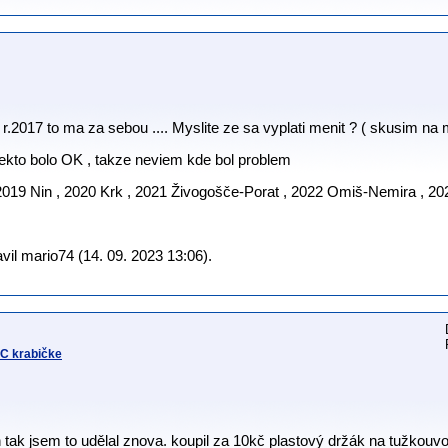
.2017 to ma za sebou .... Myslite ze sa vyplati menit ? ( skusim na m
vsekto bolo OK , takze neviem kde bol problem
2019 Nin , 2020 Krk , 2021 Živogošče-Porat , 2022 Omiš-Nemira , 20
il mario74 (14. 09. 2023 13:06).
NC krabičke
h tak jsem to udělal znova. koupil za 10kč plastový držák na tužkouvou 