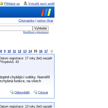
Přihlásit se
Vytvořit nový profil
Chorvatsko
|
ostrov Hvar
Rozšířené vyhledávání
8
9
10
11
12
13
14
15
16
17
Datum registrace: 17 roky (let) nazpět
Příspěvků: 43
plnil chybějící voltíky. Naměřil
bezchybná funkce, na všech
Odpovědět
Citovat
Datum registrace: 13 roky (let) nazpět