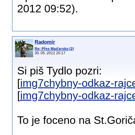
2012 09:52).
Radomír
Re: Přes Maďarsko (2)
30. 05. 2012 20:17
Si piš Tydlo pozri:
[
img7chybny-odkaz-raj
[
img7chybny-odkaz-raj
To je foceno na St.Gorič