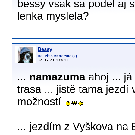
bessy vsak sa podel aj 
lenka myslela?
Bessy
Re: Přes Maďarsko (2)
02. 06. 2012 09:21
...
namazuma
ahoj ... j
trasa ... jistě tama jezdí v
možností
... jezdím z Vyškova na 