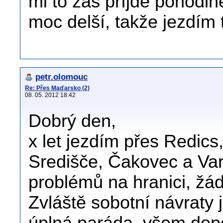
mi to zas příjde pohodln
moc delší, takže jezdím
petr.olomouc
Re: Přes Maďarsko (2)
08. 05. 2012 18:42
Dobrý den,
x let jezdím přes Redic
Središče, Čakovec a Var
problémů na hranici, žá
Zvláště sobotní návraty 