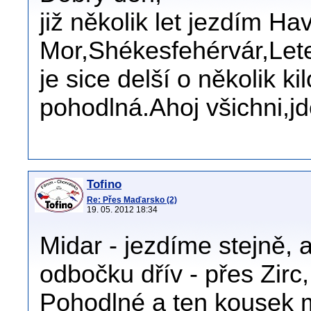
již několik let jezdím Ha
Mor,Shékesfehérvár,Let
je sice delší o několik 
pohodlná.Ahoj všichni,j
Tofino
Re: Přes Maďarsko (2)
19. 05. 2012 18:34
Midar - jezdíme stejně,
odbočku dřív - přes Zirc,
Pohodlné a ten kousek m