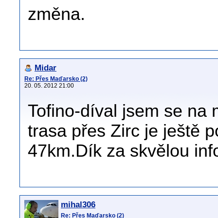
změna.
Midar
Re: Přes Maďarsko (2)
20. 05. 2012 21:00
Tofino-díval jsem se na 
trasa přes Zirc je ještě p
47km.Dík za skvělou inf
mihal306
Re: Přes Maďarsko (2)