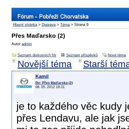
Hlavní stránka
>
Doprava
>
Téma
> Strana 9
Přes Maďarsko (2)
Autor
admin
Seznam diskusních fór
Seznam příspěvků
Nové téma
Novější téma
Starší tém
Kamil
Re: Přes Maďarsko (2)
08. 05. 2012 18:31
je to každého věc kudy je
přes Lendavu, ale jak js