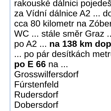
rakouské dálnici pojedeš
za Vídní dálnice A2 ... 
cca 80 kilometr na Zóber
WC ... stále směr Graz ..
po A2 ...
na 138 km dop
... po pár desítkách met
po E 66
na ...
Grosswilfersdorf
Fúrstenfeld
Rudersdorf
Dobersdorf