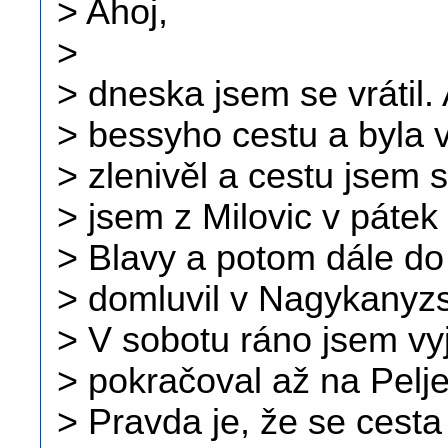
> Ahoj,
>
> dneska jsem se vrátil. 
> bessyho cestu a byla 
> zlenivěl a cestu jsem s
> jsem z Milovic v pátek
> Blavy a potom dále do
> domluvil v Nagykanyzs
> V sobotu ráno jsem vyj
> pokračoval až na Pelj
> Pravda je, že se cesta