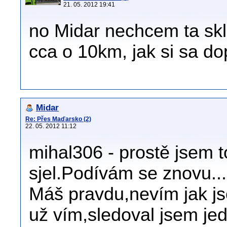
21. 05. 2012 19:41
no Midar nechcem ta skla
cca o 10km, jak si sa d
Midar
Re: Přes Maďarsko (2)
22. 05. 2012 11:12
mihal306 - prostě jsem 
sjel.Podívám se znovu.......
Máš pravdu,nevím jak j
už vím,sledoval jsem je