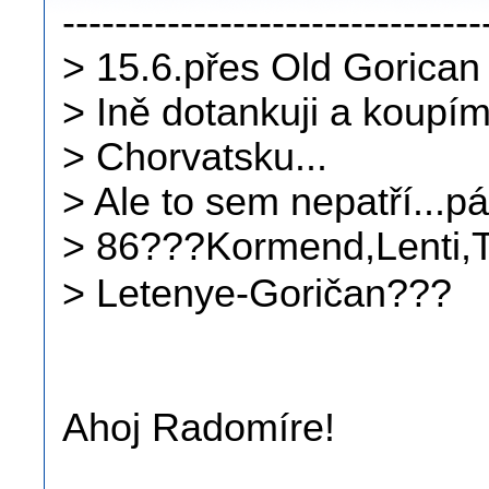
--------------------------------
> 15.6.přes Old Gorican
> Ině dotankuji a koup
> Chorvatsku...
> Ale to sem nepatří...
> 86???Kormend,Lenti,T
> Letenye-Goričan???
Ahoj Radomíre!