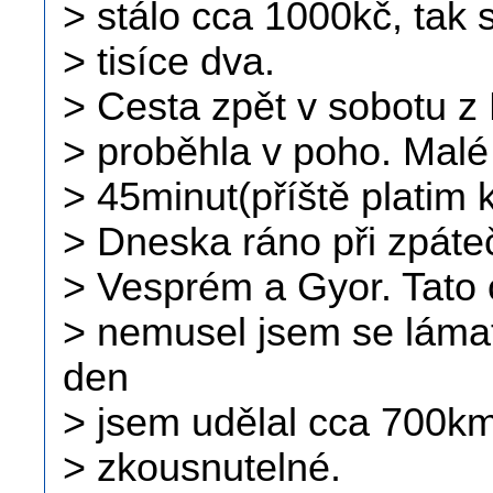
> stálo cca 1000kč, tak 
> tisíce dva.
> Cesta zpět v sobotu z
> proběhla v poho. Malé
> 45minut(příště platim k
> Dneska ráno při zpáte
> Vesprém a Gyor. Tato 
> nemusel jsem se láma
den
> jsem udělal cca 700km
> zkousnutelné.