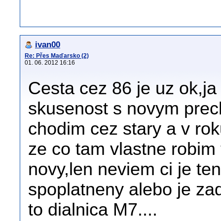
ivan00
Re: Přes Maďarsko (2)
01. 06. 2012 16:16
Cesta cez 86 je uz ok,ja
skusenost s novym pre
chodim cez stary a v ro
ze co tam vlastne robim 
novy,len neviem ci je te
spoplatneny alebo je za
to dialnica M7....