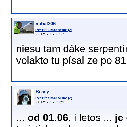
mihal306
Re: Přes Maďarsko (2)
22. 05. 2012 20:22
niesu tam dáke serpentí
volakto tu písal ze po 81
Bessy
Re: Přes Maďarsko (2)
27. 05. 2012 08:59
...
od 01.06
. i letos ...
je