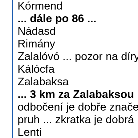
Kórmend
... dále po 86 ...
Nádasd
Rimány
Zalalóvó ... pozor na díry
Kálócfa
Zalabaksa
... 3 km za Zalabaksou ..
odbočení je dobře značen
pruh ... zkratka je dobrá 
Lenti