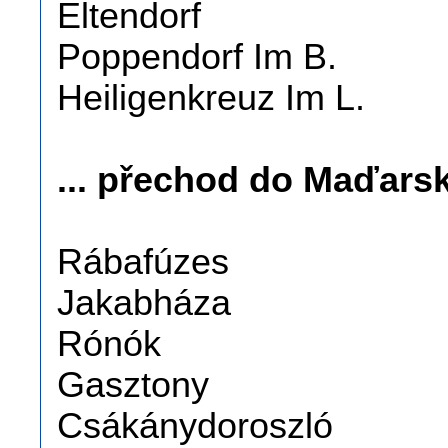
Eltendorf
Poppendorf Im B.
Heiligenkreuz Im L.
... přechod do Maďarska
Rábafúzes
Jakabháza
Rónók
Gasztony
Csákánydoroszló