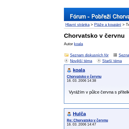
Hlavní stránka
>
Pláže a koupání
> T
Chorvatsko v červnu
Autor
koala
Seznam diskusních fór
Sezna
Novější téma
Starší téma
koala
Chorvatsko v červnu
16. 03. 2006 14:38
Vyrážím v půlce června s přítelk
Hulča
Re: Chorvatsko v červnu
16. 03. 2006 14:47