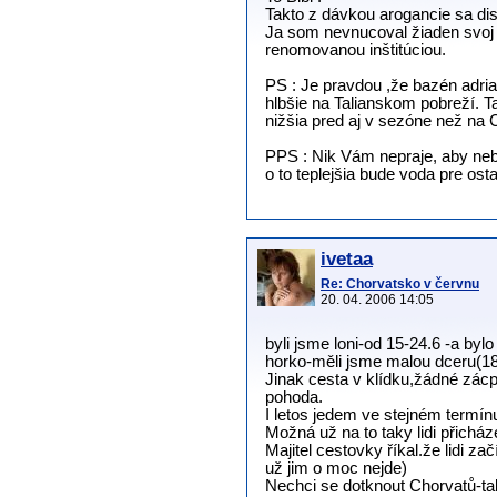
Takto z dávkou arogancie sa disk
Ja som nevnucoval žiaden svoj 
renomovanou inštitúciou.
PS : Je pravdou ,že bazén adriat
hlbšie na Talianskom pobreží. T
nižšia pred aj v sezóne než na
PPS : Nik Vám nepraje, aby neb
o to teplejšia bude voda pre ost
ivetaa
Re: Chorvatsko v červnu
20. 04. 2006 14:05
byli jsme loni-od 15-24.6 -a by
horko-měli jsme malou dceru(18
Jinak cesta v klídku,žádné zácpy
pohoda.
I letos jedem ve stejném termín
Možná už na to taky lidi přicház
Majitel cestovky říkal.že lidi z
už jim o moc nejde)
Nechci se dotknout Chorvatů-tak 