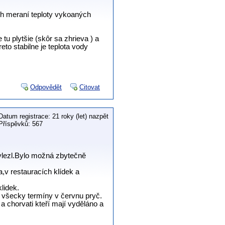
ch meraní teploty vykoaných
tu plytšie (skôr sa zhrieva ) a
to stabilne je teplota vody
Odpovědět
Citovat
Datum registrace: 21 roky (let) nazpět
Příspěvků: 567
vylezl.Bylo možná zbytečně
a,v restauracích klídek a
lidek.
ro všecky termíny v červnu pryč.
 a chorvati kteří mají vyděláno a