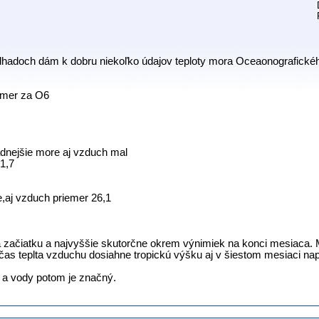
adoch dám k dobru niekoľko údajov teploty mora Oceaonografického i
mer za O6
adnejšie more aj vzduch mal
1,7
ie,aj vzduch priemer 26,1
na začiatku a najvyššie skutorčne okrem výnimiek na konci mesiaca. 
s teplta vzduchu dosiahne tropickú výšku aj v šiestom mesiaci napr
 a vody potom je značný.