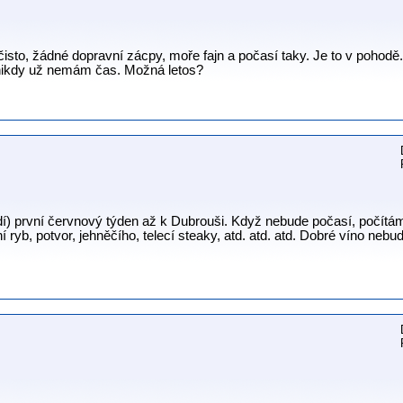
čisto, žádné dopravní zácpy, moře fajn a počasí taky. Je to v pohodě
 nikdy už nemám čas. Možná letos?
dí) první červnový týden až k Dubrouši. Když nebude počasí, počítá
í ryb, potvor, jehněčího, telecí steaky, atd. atd. atd. Dobré víno nebu