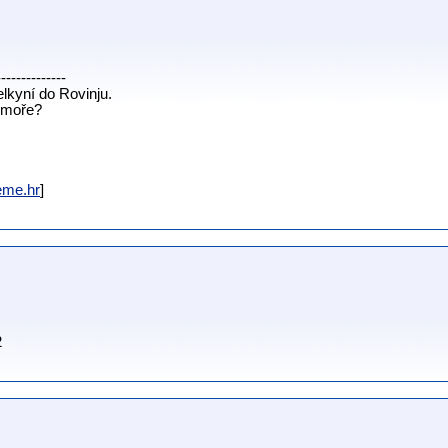
--------------
elkyní do Rovinju.
u moře?
jeme.hr
]
2