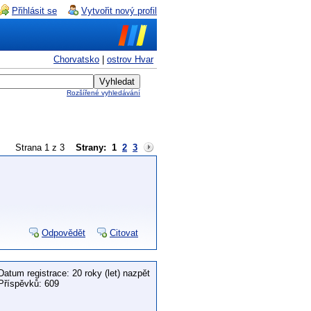
Přihlásit se
Vytvořit nový profil
Chorvatsko
|
ostrov Hvar
Rozšířené vyhledávání
Strana 1 z 3
Strany:
1
2
3
Odpovědět
Citovat
Datum registrace: 20 roky (let) nazpět
Příspěvků: 609