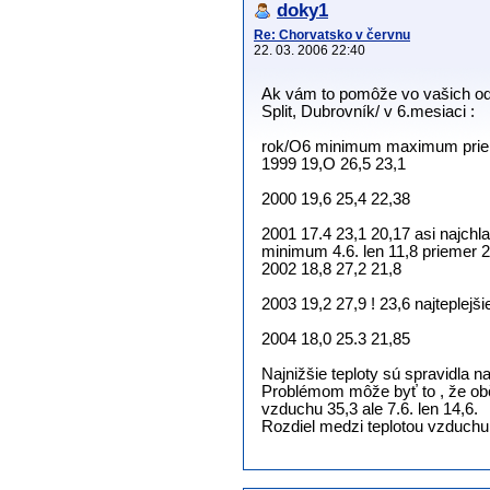
doky1
Re: Chorvatsko v červnu
22. 03. 2006 22:40
Ak vám to pomôže vo vašich odh
Split, Dubrovník/ v 6.mesiaci :
rok/O6 minimum maximum prie
1999 19,O 26,5 23,1
2000 19,6 25,4 22,38
2001 17.4 23,1 20,17 asi najchl
minimum 4.6. len 11,8 priemer 2
2002 18,8 27,2 21,8
2003 19,2 27,9 ! 23,6 najteplejš
2004 18,0 25.3 21,85
Najnižšie teploty sú spravidla 
Problémom môže byť to , že obča
vzduchu 35,3 ale 7.6. len 14,6.
Rozdiel medzi teplotou vzduchu