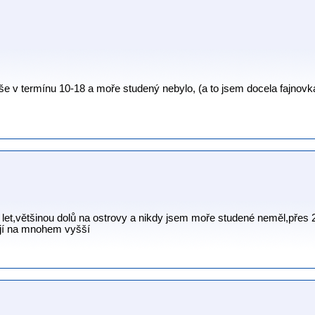
e v termínu 10-18 a moře studený nebylo, (a to jsem docela fajnovka)
 let,většinou dolů na ostrovy a nikdy jsem moře studené neměl,přes 
jí na mnohem vyšší