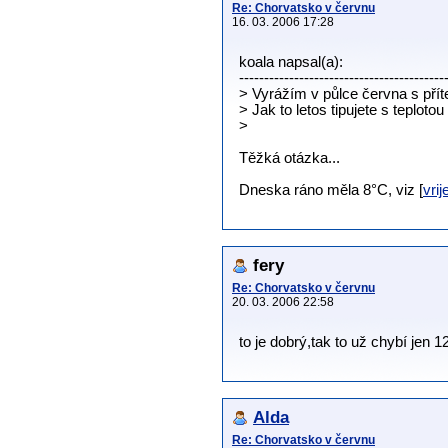
Re: Chorvatsko v červnu
16. 03. 2006 17:28
koala napsal(a):
-----------------------------------------
> Vyrážím v půlce června s přít
> Jak to letos tipujete s teploto
>
Těžká otázka...
Dneska ráno měla 8°C, viz [
vri
fery
Re: Chorvatsko v červnu
20. 03. 2006 22:58
to je dobrý,tak to už chybí jen 1
Alda
Re: Chorvatsko v červnu