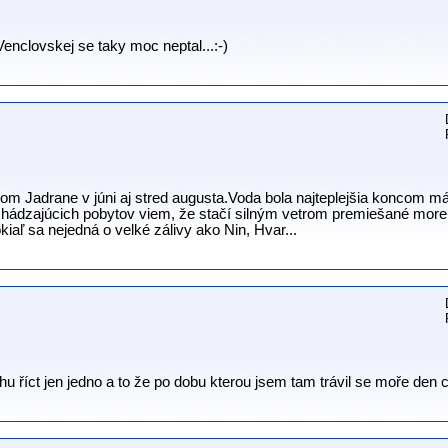
enclovskej se taky moc neptal...:-)
om Jadrane v júni aj stred augusta.Voda bola najteplejšia koncom máj
hádzajúcich pobytov viem, že stačí silným vetrom premiešané more a 
kiaľ sa nejedná o velké zálivy ako Nin, Hvar...
hu říct jen jedno a to že po dobu kterou jsem tam trávil se moře den c