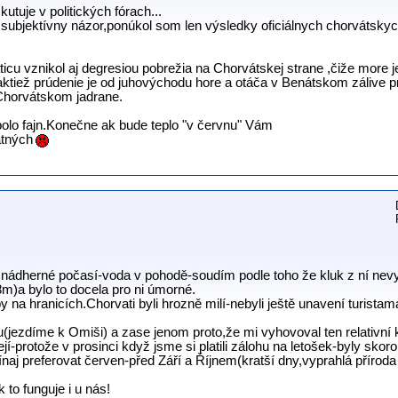
utuje v politických fórach...
subjektívny názor,ponúkol som len výsledky oficiálnych chorvátsky
icu vznikol aj degresiou pobrežia na Chorvátskej strane ,čiže more je 
aktiež prúdenie je od juhovýchodu hore a otáča v Benátskom zálive pre
 Chorvátskom jadrane.
olo fajn.Konečne ak bude teplo "v červnu" Vám
atných
lo nádherné počasí-voda v pohodě-soudím podle toho že kluk z ní ne
m)a bylo to docela pro ni úmorné.
 na hranicích.Chorvati byli hrozně milí-nebyli ještě unavení turistam
u(jezdíme k Omiši) a zase jenom proto,že mi vyhovoval ten relativní k
ejí-protože v prosinci když jsme si platili zálohu na letošek-byly sko
ačínaj preferovat červen-před Září a Říjnem(kratší dny,vyprahlá příroda
to funguje i u nás!