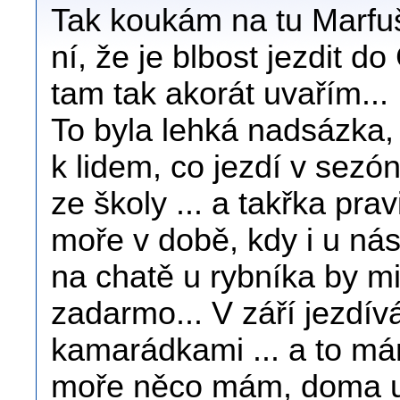
Tak koukám na tu Marfuši
ní, že je blbost jezdit 
tam tak akorát uvařím...
To byla lehká nadsázka,
k lidem, co jezdí v sezó
ze školy ... a takřka pra
moře v době, kdy i u nás
na chatě u rybníka by mi
zadarmo... V září jezdív
kamarádkami ... a to mám
moře něco mám, doma už