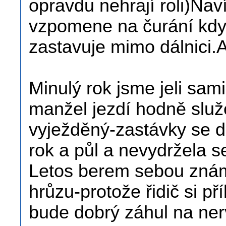
opravdu nehrají roli)Na
vzpomene na čurání kdy 
zastavuje mimo dálnici.A
Minulý rok jsme jeli sam
manžel jezdí hodně služ
vyježděný-zastávky se d
rok a půl a nevydržela 
Letos berem sebou zná
hrůzu-protože řidič si pří
bude dobrý záhul na ner