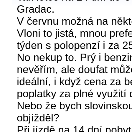
Gradac.
V červnu možná na někte
Vloni to jistá, mnou pre
týden s polopenzí i za 2
No nekup to. Prý i benz
nevěřím, ale doufat může
ideální, i když cena za 
poplatky za plné využití
Nebo že bych slovinskou 
objížděl?
Při jízdě na 14 dní pobyt