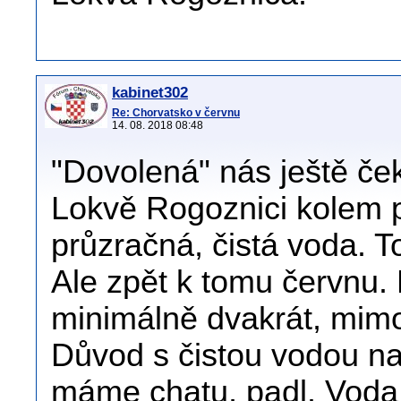
kabinet302
Re: Chorvatsko v červnu
14. 08. 2018 08:48
"Dovolená" nás ještě ček
Lokvě Rogoznici kolem p
průzračná, čistá voda. 
Ale zpět k tomu červnu. 
minimálně dvakrát, mimo 
Důvod s čistou vodou n
máme chatu, padl. Voda j