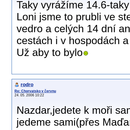
Taky vyrážíme 14.6-taky 
Loni jsme to prubli ve s
vedro a celých 14 dní an
cestách i v hospodách 
Už aby to bylo
rodro
Re: Chorvatsko v červnu
24. 05. 2006 10:22
Nazdar,jedete k moři s
jedeme sami(přes Maďar