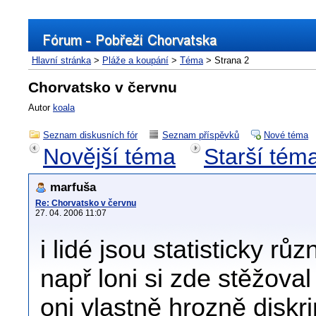
Hlavní stránka
>
Pláže a koupání
>
Téma
> Strana 2
Chorvatsko v červnu
Autor
koala
Seznam diskusních fór
Seznam příspěvků
Nové téma
Novější téma
Starší tém
marfuša
Re: Chorvatsko v červnu
27. 04. 2006 11:07
i lidé jsou statisticky růz
např loni si zde stěžoval 
oni vlastně hrozně diskr