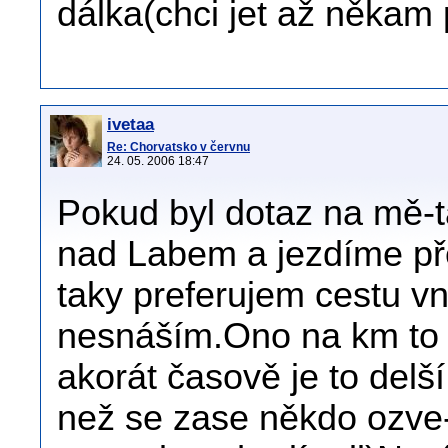
dálka(chci jet až někam
ivetaa
Re: Chorvatsko v červnu
24. 05. 2006 18:47
Pokud byl dotaz na mě-t
nad Labem a jezdíme př
taky preferujem cestu v
nesnáším.Ono na km to 
akorát časově je to delší
než se zase někdo ozve