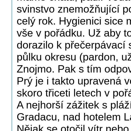
svinstvo znemožňující 
celý rok. Hygienici sice 
vše v pořádku. Už aby to
dorazilo k přečerpávací 
půlku okresu (pardon, už
Znojmo. Pak s tím odpo
Prý je i takto upravená 
skoro třiceti letech v po
A nejhorší zážitek s pláž
Gradacu, nad hotelem L
Nějak se otočil vítr neb