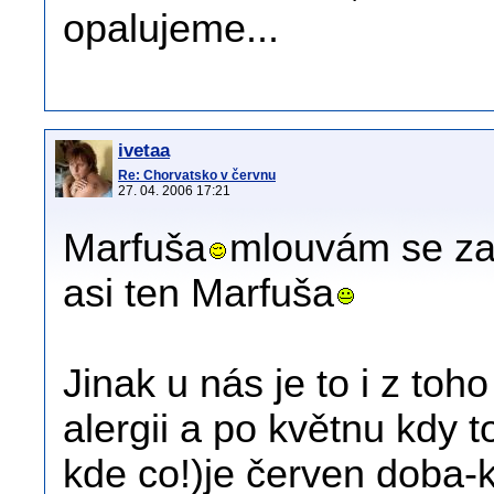
opalujeme...
ivetaa
Re: Chorvatsko v červnu
27. 04. 2006 17:21
Marfuša
mlouvám se za
asi ten Marfuša
Jinak u nás je to i z to
alergii a po květnu kdy 
kde co!)je červen doba-k