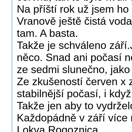
Na příští rok už jsem ho
Vranově ještě čistá voda
tam. A basta.
Takže je schváleno zář
něco. Snad ani počasí 
ze sedmi slunečno, jako l
Ze zkušeností červen x 
stabilnější počasí, i když
Takže jen aby to vydržel
Každopádně v září více na
Lokva Rogoznica.