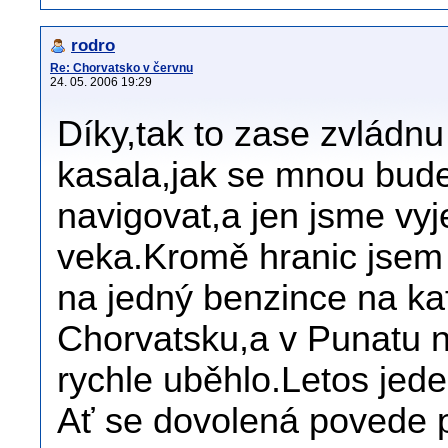
rodro
Re: Chorvatsko v červnu
24. 05. 2006 19:29
Díky,tak to zase zvládn
kasala,jak se mnou bud
navigovat,a jen jsme vyje
veka.Kromě hranic jsem
na jedný benzince na ka
Chorvatsku,a v Punatu na
rychle uběhlo.Letos jed
Ať se dovolená povede p