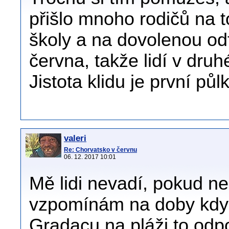
přišlo mnoho rodičů na to
školy a na dovolenou odfr
června, takže lidí v dru
Jistota klidu je první půl
valeri
Re: Chorvatsko v červnu
06. 12. 2017 10:01
Mě lidi nevadí, pokud ne
vzpomínám na doby kdy j
Gradacu na pláži to odp