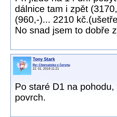
dálnice tam i zpět (3170
(960,-)... 2210 kč.(ušetř
No snad jsem to dobře z
Tony Stark
Re: Chorvatsko v červnu
22. 01. 2019 11:21
Po staré D1 na pohodu, 
povrch.