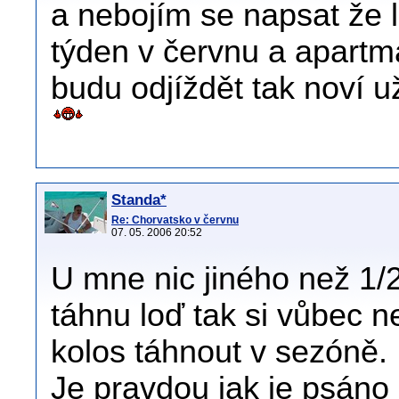
a nebojím se napsat že l
týden v červnu a apartmá
budu odjíždět tak noví už
Standa*
Re: Chorvatsko v červnu
07. 05. 2006 20:52
U mne nic jiného než 1/
táhnu loď tak si vůbec n
kolos táhnout v sezóně.
Je pravdou jak je psáno 