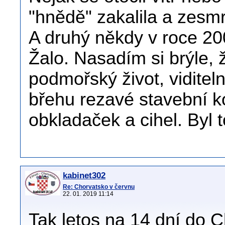
"hnědě" zakalila a zesmr
A druhý někdy v roce 2
Žalo. Nasadím si brýle,
podmořský život, viditel
břehu rezavé stavební ko
obkladaček a cihel. Byl t
kabinet302
Re: Chorvatsko v červnu
22. 01. 2019 11:14
Tak letos na 14 dní do C