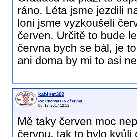
ráno. Léta jsme jezdili 
loni jsme vyzkoušeli čer
červen. Určitě to bude le
června bych se bál, je t
ani doma by mi to asi ne
kabinet302
Re: Chorvatsko v červnu
06. 12. 2017 12:12
Mě taky červen moc nepr
červnu, tak to bylo kvůl