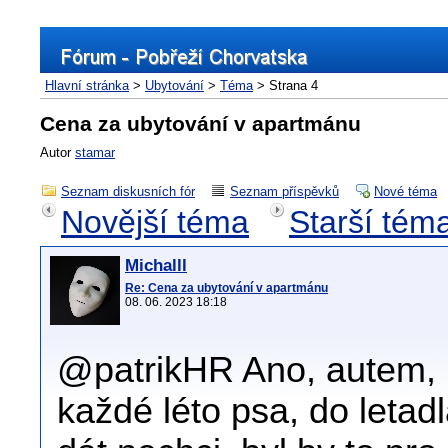
Hlavní stránka
>
Ubytování
>
Téma
> Strana 4
Cena za ubytování v apartmánu
Autor
stamar
Seznam diskusních fór
Seznam příspěvků
Nové téma
Novější téma
Starší tém
Michalll
Re: Cena za ubytování v apartmánu
08. 06. 2023 18:18
@patrikHR Ano, autem, 
každé léto psa, do leta