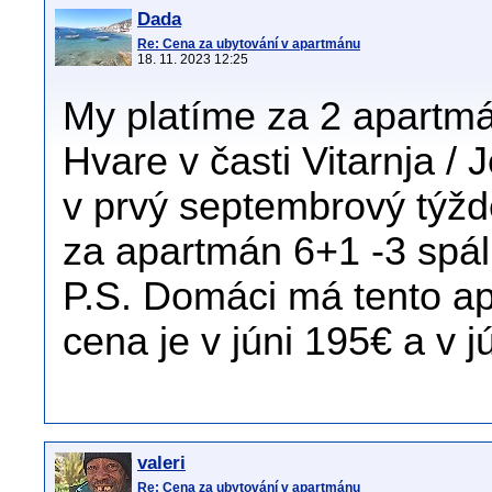
Dada
Re: Cena za ubytování v apartmánu
18. 11. 2023 12:25
My platíme za 2 apartmá
Hvare v časti Vitarnja /
v prvý septembrový týž
za apartmán 6+1 -3 spáln
P.S. Domáci má tento ap
cena je v júni 195€ a v jú
valeri
Re: Cena za ubytování v apartmánu