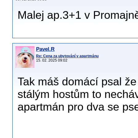
Malej ap.3+1 v Promajně
Pavel.R
Re: Cena za ubytování v apartmánu
15. 02. 2025 09:02
Tak máš domácí psal že 
stálým hostům to necháv
apartmán pro dva se ps