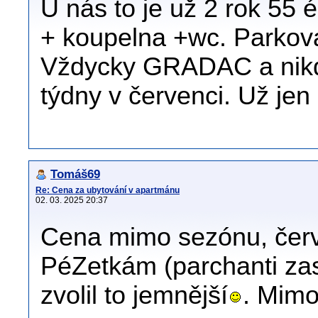
U nás to je už 2 rok 55 é
+ koupelna +wc. Parkov
Vždycky GRADAC a nikdy
týdny v červenci. Už je
Tomáš69
Re: Cena za ubytování v apartmánu
02. 03. 2025 20:37
Cena mimo sezónu, červ
PéZetkám (parchanti zas
zvolil to jemnější
. Mimo