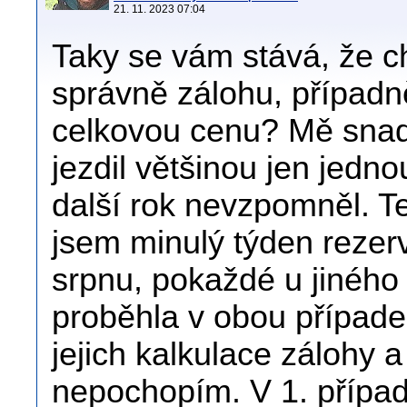
21. 11. 2023 07:04
Taky se vám stává, že c
správně zálohu, případn
celkovou cenu? Mě snad 
jezdil většinou jen jedno
další rok nevzpomněl. Te
jsem minulý týden rezer
srpnu, pokaždé u jinéh
proběhla v obou případ
jejich kalkulace zálohy a
nepochopím. V 1. přípa