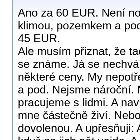
Ano za 60 EUR. Není nov
klimou, pozemkem a pod
45 EUR.
Ale musím přiznat, že ta
se známe. Já se nechvál
některé ceny. My nepot
a pod. Nejsme nároční. 
pracujeme s lidmi. A nav
mne částečně živí. Nebo
dovolenou. A upřesňuji: 