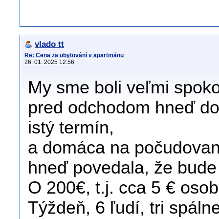
vlado tt
Re: Cena za ubytování v apartmánu
26. 01. 2025 12:56
My sme boli veľmi spokoj
pred odchodom hneď doho
istý termín,
a domáca na počudova
hneď povedala, že bude
O 200€, t.j. cca 5 € oso
Týždeň, 6 ľudí, tri spál