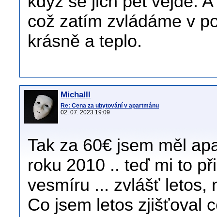
když se jich pět vejde.
což zatím zvládáme v po
krásně a teplo.
Michalll
Re: Cena za ubytování v apartmánu
02. 07. 2023 19:09
Tak za 60€ jsem měl apa
roku 2010 .. teď mi to p
vesmíru ... zvlášť letos, 
Co jsem letos zjišťoval 