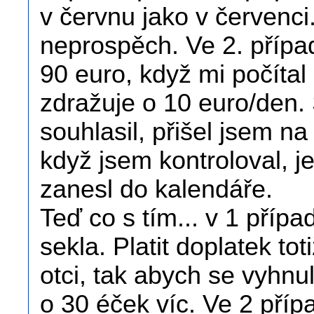
v červnu jako v červenci
neprospěch. Ve 2. přípa
90 euro, když mi počítal 
zdražuje o 10 euro/den
souhlasil, přišel jsem n
když jsem kontroloval, j
zanesl do kalendáře.
Teď co s tím... v 1 příp
sekla. Platit doplatek tot
otci, tak abych se vyhnul
o 30 éček víc. Ve 2 příp