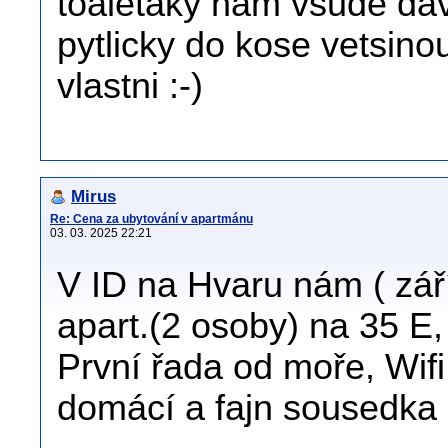
toaletaky nam vsude dav
pytlicky do kose vetsino
vlastni :-)
Mirus
Re: Cena za ubytování v apartmánu
03. 03. 2025 22:21
V ID na Hvaru nám ( září
apart.(2 osoby) na 35 E, 
První řada od moře, Wifi,
domácí a fajn sousedka