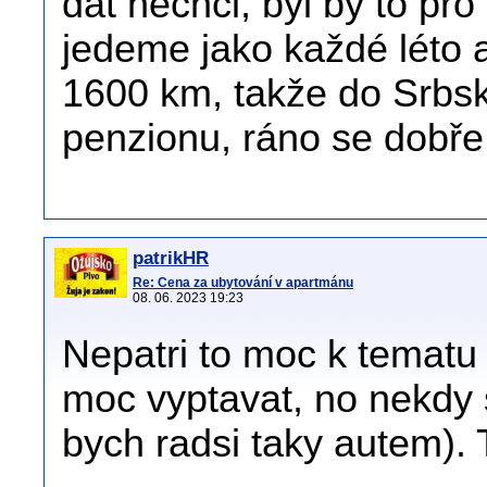
dát nechci, byl by to pro
jedeme jako každé léto a
1600 km, takže do Srbsk
penzionu, ráno se dobře n
patrikHR
Re: Cena za ubytování v apartmánu
08. 06. 2023 19:23
Nepatri to moc k tematu
moc vyptavat, no nekdy 
bych radsi taky autem). 