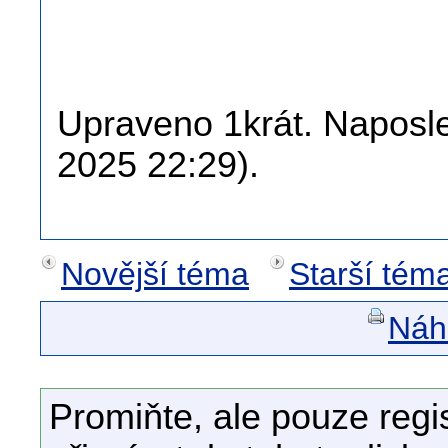
Upraveno 1krát. Naposled
2025 22:29).
Novější téma
Starší tém
Náhl
Promiňte, ale pouze regi