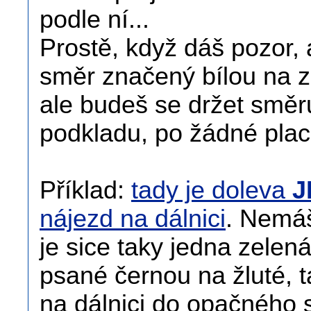
podle ní...
Prostě, když dáš pozor, 
směr značený bílou na ze
ale budeš se držet smě
podkladu, po žádné pla
Příklad:
tady je doleva
J
nájezd na dálnici
. Nemáš
je sice taky jedna zelená
psané černou na žluté, 
na dálnici do opačného