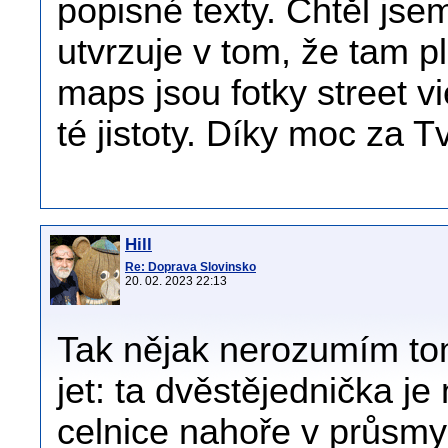
popisné texty. Chtěl jsem
utvrzuje v tom, že tam p
maps jsou fotky street v
té jistoty. Díky moc za T
Hill
Re: Doprava Slovinsko
20. 02. 2023 22:13
Tak nějak nerozumím t
jet: ta dvěstějednička je
celnice nahoře v průsmy