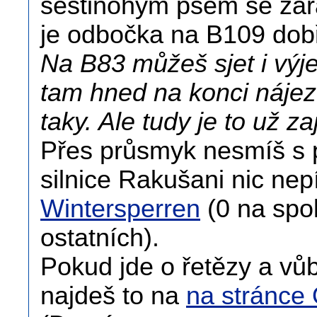
šestinohým psem se zařaď
je odbočka na B109 dob
Na B83 můžeš sjet i výj
tam hned na konci náj
taky. Ale tudy je to už za
Přes průsmyk nesmíš s p
silnice Rakušani nic nep
Wintersperren
(0 na spol
ostatních).
Pokud jde o řetězy a vů
najdeš to na
na stránc