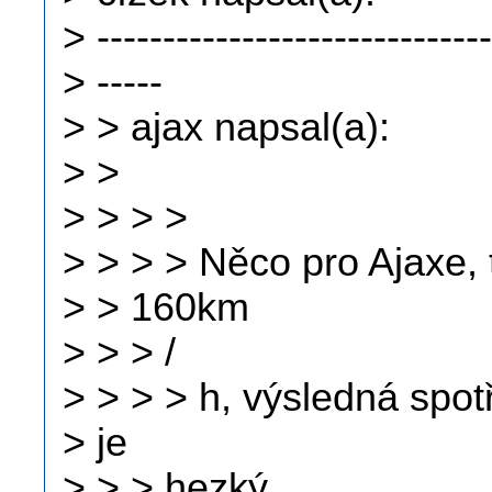
> ------------------------------
> -----
> > ajax napsal(a):
> >
> > > >
> > > > Něco pro Ajaxe, 
> > 160km
> > > /
> > > > h, výsledná spotř
> je
> > > hezký