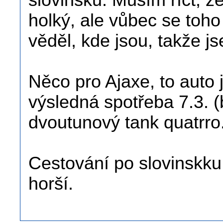
slovinsku. Musím říct, že 
holký, ale vůbec se toho
věděl, kde jsou, takže js
Něco pro Ajaxe, to auto 
výsledná spotřeba 7.3. (
dvoutunový tank quatrro
Cestování po slovinskku
horší.