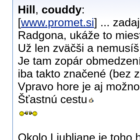
Hill
,
couddy
:
[
www.promet.si
] ... zad
Radgona, ukáže to mies
Už len zväčši a nemusíš
Je tam zopár obmedzení. 
iba takto značené (bez 
Vpravo hore je aj možno
Šťastnú cestu
Okolo Ljubljane je toho 