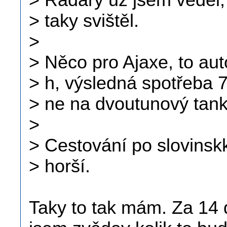
> Radary už jsem věděl, 
> taky svištěl.
>
> Něco pro Ajaxe, to aut
> h, výsledná spotřeba 7
> ne na dvoutunový tank
>
> Cestování po slovinsk
> horší.
Taky to tak mám. Za 14 