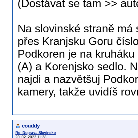
(Dostávat se tam >> aut
Na slovinské straně má 
přes Kranjsku Goru čísl
Podkoren je na kruháku 
(A) a Korenjsko sedlo. 
najdi a nazvětšuj Podko
kamery, takže uvidíš rov
couddy
Re: Doprava Slovinsko
20. 02. 2023 11:38