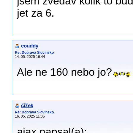
jsem zvědav kolik to bud
jet za 6.
couddy
Re: Doprava Slovinsko
14. 05. 2025 16:44
Ale ne 160 nebo jo?
čížek
Re: Doprava Slovinsko
16. 05. 2025 11:05
ajax napsal(a):