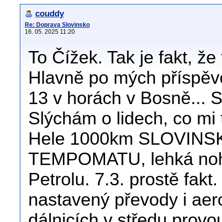
couddy
Re: Doprava Slovinsko
16. 05. 2025 11:20
To Čížek. Tak je fakt, že
Hlavně po mých příspěvc
13 v horách v Bosně... S
Slýchám o lidech, co mi t
Hele 1000km SLOVINSK
TEMPOMATU, lehká noha
Petrolu. 7.3. prostě fakt
nastavený převody i ae
dálnicích v středu prov