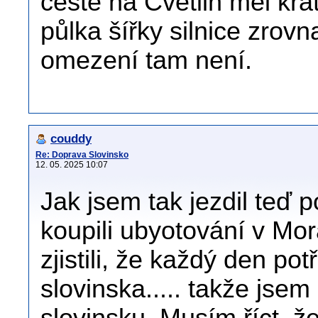
cestě na Cvetlin měl krá
půlka šířky silnice zrov
omezení tam není.
couddy
Re: Doprava Slovinsko
12. 05. 2025 10:07
Jak jsem tak jezdil teď p
koupili ubyotování v Mo
zjistili, že každý den p
slovinska..... takže jse