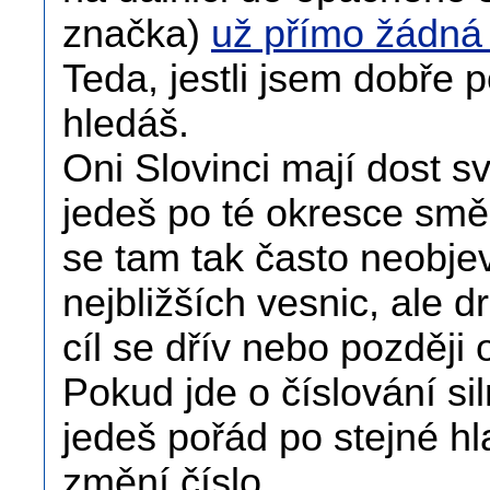
značka)
už přímo žádná
Teda, jestli jsem dobře p
hledáš.
Oni Slovinci mají dost sv
jedeš po té okresce smě
se tam tak často neobjev
nejbližších vesnic, ale d
cíl se dřív nebo později 
Pokud jde o číslování siln
jedeš pořád po stejné hla
změní číslo.