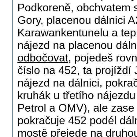
Podkoreně, obchvatem s
Gory, placenou dálnici 
Karawankentunelu a teprv
nájezd na placenou dáln
odbočovat
, pojedeš rov
číslo na 452, ta projíždí
nájezd na dálnici, pokr
kruhák u třetího nájezd
Petrol a OMV), ale zase
pokračuje 452 podél dáln
mostě přejede na druhou