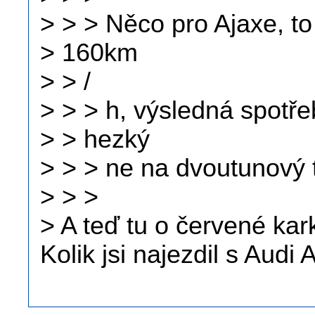
> > > Něco pro Ajaxe, to
> 160km
> > /
> > > h, výsledná spotřeb
> > hezký
> > > ne na dvoutunový 
> > >
> A teď tu o červené kar
Kolik jsi najezdil s Audi