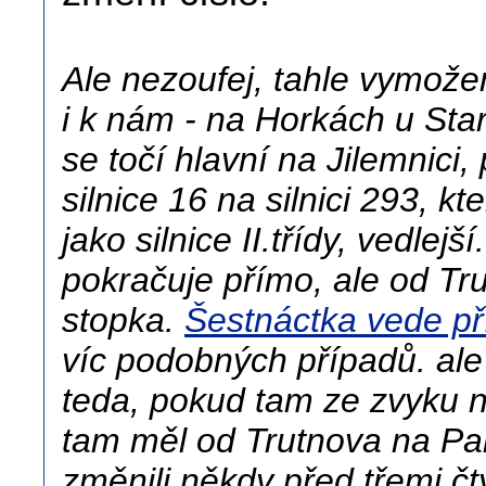
Ale nezoufej, tahle vymože
i k nám - na Horkách u Star
se točí hlavní na Jilemnici
silnice 16 na silnici 293, k
jako silnice II.třídy, vedlej
pokračuje přímo, ale od Tru
stopka.
Šestnáctka vede p
víc podobných případů. ale 
teda, pokud tam ze zvyku ně
tam měl od Trutnova na Pak
změnili někdy před třemi č