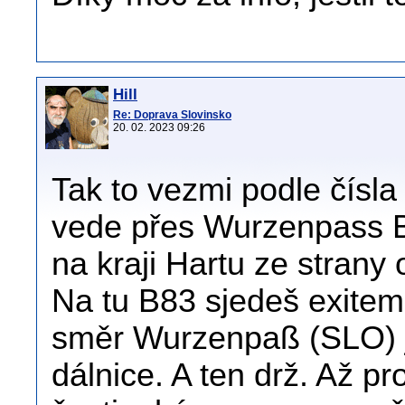
Hill
Re: Doprava Slovinsko
20. 02. 2023 09:26
Tak to vezmi podle čísla 
vede přes Wurzenpass B
na kraji Hartu ze strany
Na tu B83 sjedeš exitem
směr Wurzenpaß (SLO) j
dálnice. A ten drž. Až p