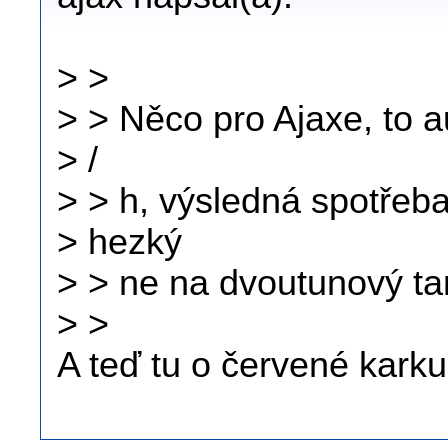
> >
> > Něco pro Ajaxe, to a
> /
> > h, výsledná spotřeba 
> hezký
> > ne na dvoutunový ta
> >
A teď tu o červené karku