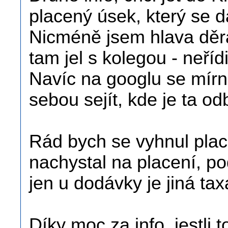
placený úsek, který se d
Nicméně jsem hlava děra
tam jel s kolegou - neříd
Navíc na googlu se mír
sebou sejít, kde je ta o
Rád bych se vyhnul place
nachystal na placení, po
jen u dodávky je jiná tax
Díky moc za info, jestli 