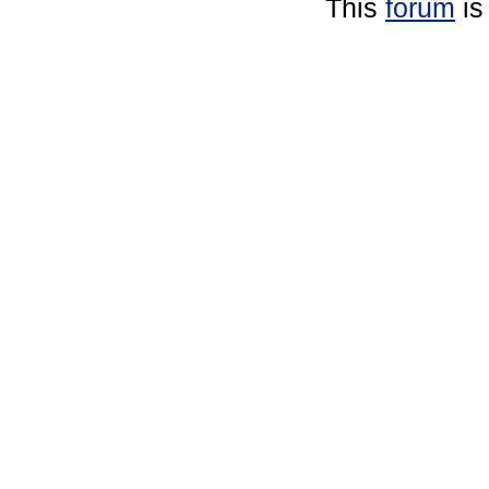
This
forum
is