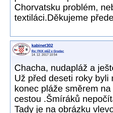
Chorvatsku problém, neb
textiláci.Děkujeme pře
kabinet302
Re: FKK pláž v Gradac
14. 12. 2017 10:54
Chacha, nudapláž a ješ
Už před deseti roky byli
konec pláže směrem na B
cestou .Šmíráků nepočít
Tady je na obrázku vlevo