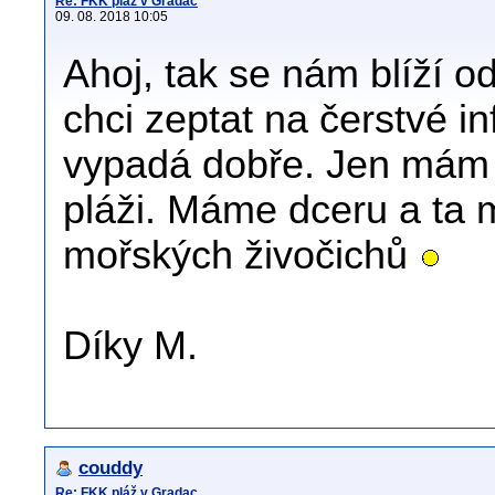
Re: FKK pláž v Gradac
09. 08. 2018 10:05
Ahoj, tak se nám blíží o
chci zeptat na čerstvé in
vypadá dobře. Jen mám 
pláži. Máme dceru a ta 
mořských živočichů
Díky M.
couddy
Re: FKK pláž v Gradac