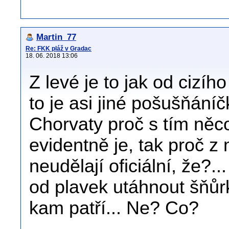
Martin_77
Re: FKK pláž v Gradac
18. 06. 2018 13:06
Z levé je to jak od cizíh
to je asi jiné pošušňání
Chorvaty proč s tím něco
evidentně je, tak proč z
neudělají oficiální, že?.
od plavek utáhnout šňůr
kam patří... Ne? Co?