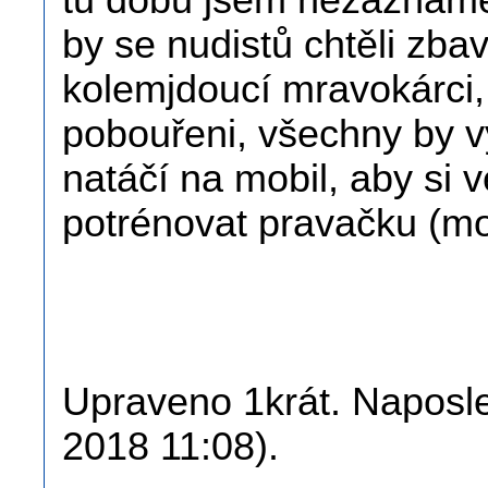
tu dobu jsem nezaznamen
by se nudistů chtěli zba
kolemjdoucí mravokárci, 
pobouřeni, všechny by vy
natáčí na mobil, aby si 
potrénovat pravačku (mo
Upraveno 1krát. Naposled
2018 11:08).