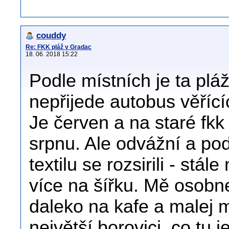
couddy
Re: FKK pláž v Gradac
18. 06. 2018 15:22
Podle místních je ta pláž
nepřijede autobus věříc
Je červen a na staré fkk 
srpnu. Ale odvážní a po
textilu se rozsirili - stál
více na šířku. Mě osobn
daleko na kafe a malej 
největší borovici, co tu j