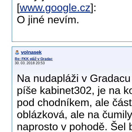
[
www.google.cz
]:
O jiné nevím.
volnasek
Re: FKK pláž v Gradac
30. 03. 2018 20:53
Na nudapláži v Gradacu j
píše kabinet302, je na k
pod chodníkem, ale část
oblázková, ale na čumily 
naprosto v pohodě. Šel 