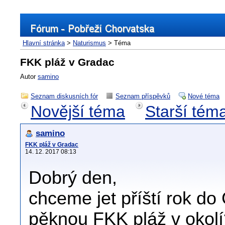
Hlavní stránka
>
Naturismus
> Téma
FKK pláž v Gradac
Autor
samino
Seznam diskusních fór
Seznam příspěvků
Nové téma
Novější téma
Starší tém
samino
FKK pláž v Gradac
14. 12. 2017 08:13
Dobrý den,
chceme jet příští rok do
pěknou FKK pláž v okolí?