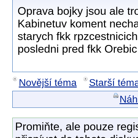
Oprava bojky jsou ale t
Kabinetuv koment necha
starych fkk rpzcestnicic
posledni pred fkk Orebic
Novější téma
Starší tém
Náhl
Promiňte, ale pouze regi