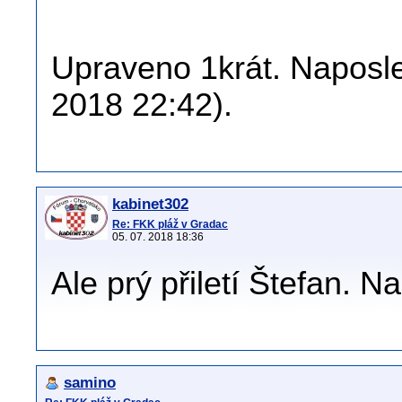
Upraveno 1krát. Naposled
2018 22:42).
kabinet302
Re: FKK pláž v Gradac
05. 07. 2018 18:36
Ale prý přiletí Štefan. 
samino