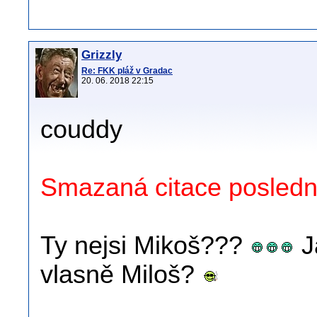
Grizzly
Re: FKK pláž v Gradac
20. 06. 2018 22:15
couddy
Smazaná citace posledn
Ty nejsi Mikoš???
J
vlasně Miloš?