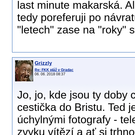
last minute makarská. Al
tedy poreferuji po návra
"letech" zase na "roky" s
Grizzly
Re: FKK pláž v Gradac
06. 06. 2018 08:37
Jo, jo, kde jsou ty doby
cestička do Bristu. Ted 
úchylnými fotografy - tel
zvyku vítězí a ať si trhn