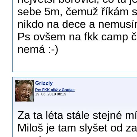
sebe 5m, čemuž říkám su
nikdo na dece a nemusím 
Ps ovšem na fkk camp č
nemá :-)
Grizzly
Re: FKK pláž v Gradac
19. 06. 2018 08:19
Za ta léta stále stejné mí
Miloš je tam slyšet od z