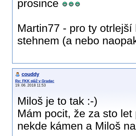
prosince
Martin77 - pro ty otrlej
stehnem (a nebo naopa
couddy
Re: FKK pláž v Gradac
19. 06. 2018 11:53
Miloš je to tak :-)
Mám pocit, že za sto le
nekde kámen a Miloš na 