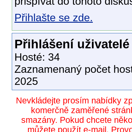
přispívat do tohoto disku
Přihlašte se zde.
Přihlášení uživatelé
Hosté: 34
Zaznamenaný počet host
2025
Nevkládejte prosím nabídky z
komerčně zaměřené stránk
smazány. Pokud chcete něko
můžete použít e-mail. Prov