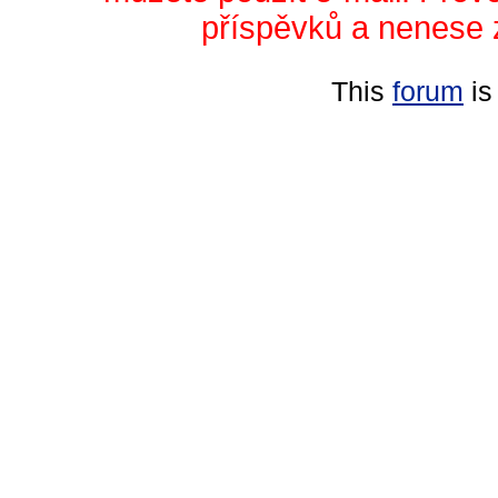
příspěvků a nenese 
This
forum
is