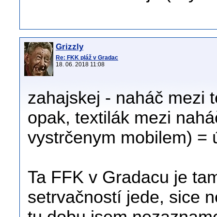
Grizzly
Re: FKK pláž v Gradac
18. 06. 2018 11:08
zahajskej - naháč mezi te
opak, textilák mezi naháč
vystrčenym mobilem) = 
Ta FFK v Gradacu je tam
setrvačností jede, sice n