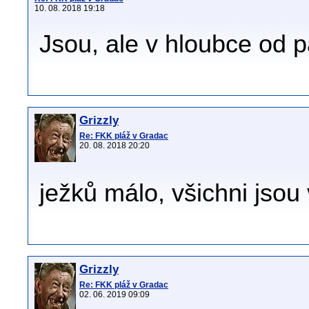
10. 08. 2018 19:18
Jsou, ale v hloubce od 
Grizzly
Re: FKK pláž v Gradac
20. 08. 2018 20:20
ježků málo, všichni jsou
Grizzly
Re: FKK pláž v Gradac
02. 06. 2019 09:09