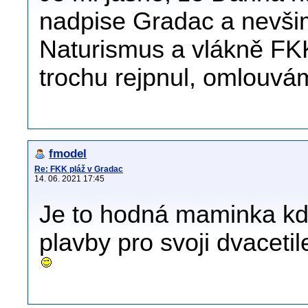
nadpise Gradac a nevšiml
Naturismus a vlákně FKK
trochu rejpnul, omlouvá
fmodel
Re: FKK pláž v Gradac
14. 06. 2021 17:45
Je to hodná maminka kd
plavby pro svoji dvacetil