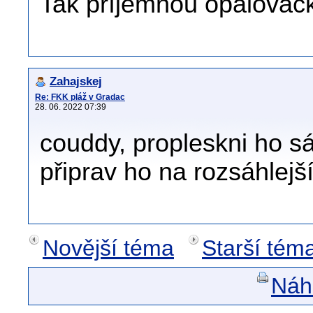
Tak příjemnou opalovačku
Zahajskej
Re: FKK pláž v Gradac
28. 06. 2022 07:39
couddy, propleskni ho 
připrav ho na rozsáhlejš
Novější téma
Starší tém
Náhl