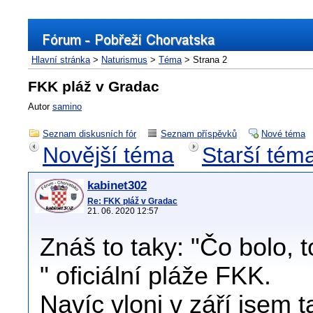
Hlavní stránka
>
Naturismus
>
Téma
> Strana 2
FKK pláž v Gradac
Autor
samino
Seznam diskusních fór
Seznam příspěvků
Nové téma
Novější téma
Starší tém
kabinet302
Re: FKK pláž v Gradac
21. 06. 2020 12:57
Znáš to taky: "Čo bolo, to
" oficiální pláže FKK.
Navíc vloni v září jsem t