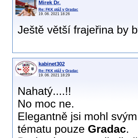
Mirek Dr.
Re: FKK pláž v Gradac
19. 06. 2021 18:26
Ještě větší frajeřina by
kabinet302
Re: FKK pláž v Gradac
19. 06. 2021 18:29
Nahatý....!!
No moc ne.
Elegantně jsi mohl svým
tématu pouze
Gradac
.