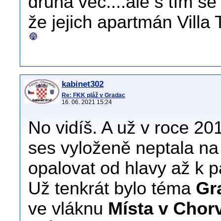
druhá věc....ale s tím s
že jejich apartmán Villa
kabinet302
Re: FKK pláž v Gradac
16. 06. 2021 15:24
No vidíš. A už v roce 2017
ses vyloženě neptala na
opalovat od hlavy až k 
Už tenkrát bylo téma
Gr
ve vláknu
Místa v Chor