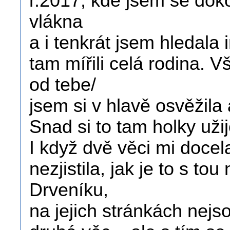
r.2017, kde jsem se dok
vlákna
a i tenkrát jsem hledala
tam mířili celá rodina. 
od tebe/
jsem si v hlavě osvěžil
Snad si to tam holky uži
I když dvě věci mi docel
nezjistila, jak je to s to
Drveníku,
na jejich stránkách nejs