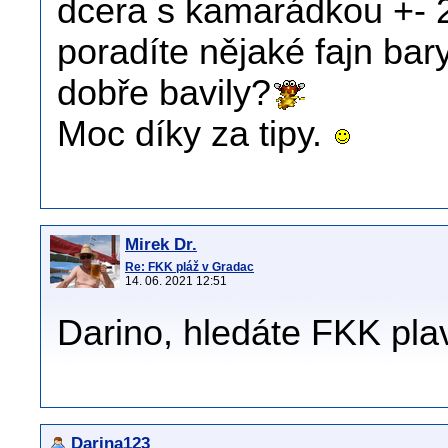
dcera s kamarádkou +- 2
poradíte nějaké fajn bary
dobře bavily?
Moc díky za tipy.
Mirek Dr.
Re: FKK pláž v Gradac
14. 06. 2021 12:51
Darino, hledáte FKK pla
Darina123