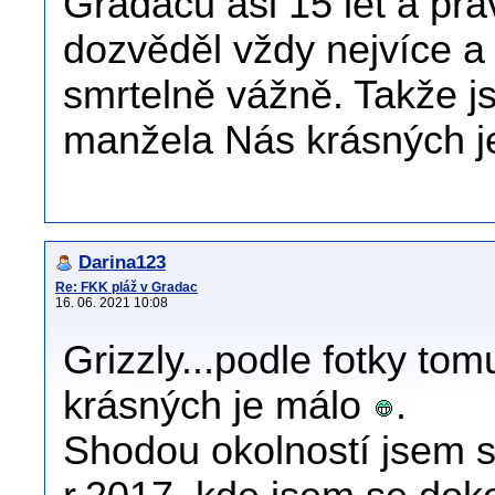
Gradacu asi 15 let a pr
dozvěděl vždy nejvíce a 
smrtelně vážně. Takže jsi
manžela Nás krásných j
Darina123
Re: FKK pláž v Gradac
16. 06. 2021 10:08
Grizzly...podle fotky to
krásných je málo
.
Shodou okolností jsem s