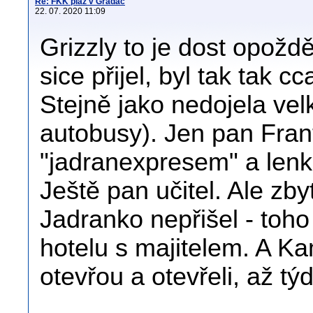
Re: FKK pláž v Gradac
22. 07. 2020 11:09
Grizzly to je dost opožd
sice přijel, byl tak tak 
Stejně jako nedojela velk
autobusy). Jen pan Frant
"jadranexpresem" a lenka
Ještě pan učitel. Ale zb
Jadranko nepřišel - toho
hotelu s majitelem. A Kam
otevřou a otevřeli, až t