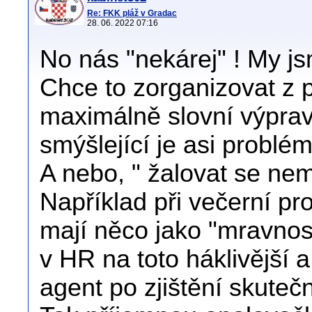
Re: FKK pláž v Gradac
28. 06. 2022 07:16
No nás "nekárej" ! My j
Chce to zorganizovat z 
maximálně slovní výprav
smýšlející je asi problém
A nebo, " žalovat se nem
Například při večerní p
mají něco jako "mravnostn
v HR na toto háklivější
agent po zjištění skuteč