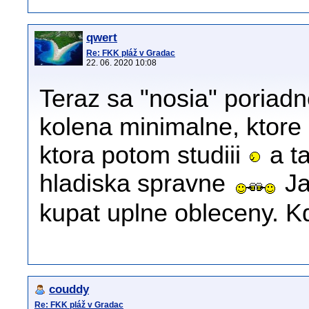
qwert
Re: FKK pláž v Gradac
22. 06. 2020 10:08
Teraz sa "nosia" poriad
kolena minimalne, ktore 
ktora potom studiii
a ta
hladiska spravne
Ja
kupat uplne obleceny. Kd
couddy
Re: FKK pláž v Gradac