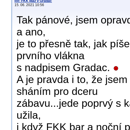
Re: FKK pláž v Gradac
15. 06. 2021 10:56
Tak pánové, jsem opravd
a ano,
je to přesně tak, jak píš
prvního vlákna
s nadpisem Gradac.
A je pravda i to, že js
sháním pro dceru
zábavu...jede poprvý s k
užila,
i když FKK bar a noční 