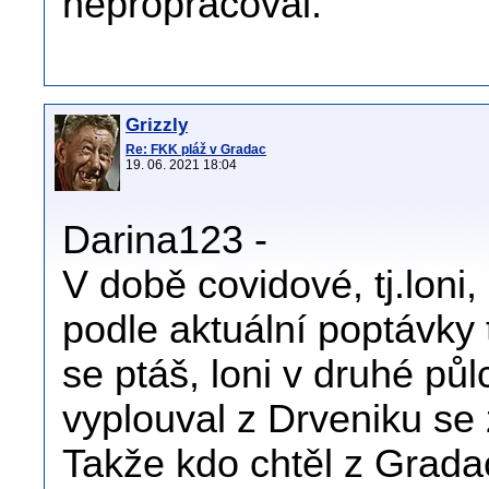
nepropracoval.
Grizzly
Re: FKK pláž v Gradac
19. 06. 2021 18:04
Darina123 -
V době covidové, tj.loni,
podle aktuální poptávky 
se ptáš, loni v druhé pů
vyplouval z Drveniku se
Takže kdo chtěl z Grada