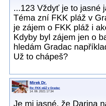
...123 Vždyť je to jasné 
Téma zní FKK pláž v Gra
je zájem o FKK pláž i ak
Kdyby byl zájem jen o ba
hledám Gradac například
Už to chápeš?
Mirek Dr.
Re: FKK pláž v Gradac
14. 06. 2021 17:34
Je mi jasné, že Darina n