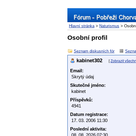
Hlavní stránka
>
Naturismus
> Osobní 
Osobní profil
Seznam diskusních fór
Sezna
kabinet302
[
Zobrazit všech
Email:
Skrytý údaj
Skutečné jméno:
kabinet
Příspěvků:
4941
Datum registrace:
17. 03. 2006 11:30
Poslední aktivita:
08. 08. 2026 07:30