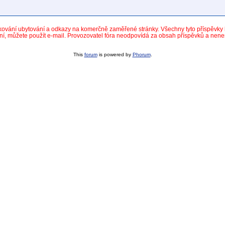
dkování ubytování a odkazy na komerčně zaměřené stránky. Všechny tyto příspěvk
ní, můžete použít e-mail. Provozovatel fóra neodpovídá za obsah příspěvků a nen
This
forum
is powered by
Phorum
.