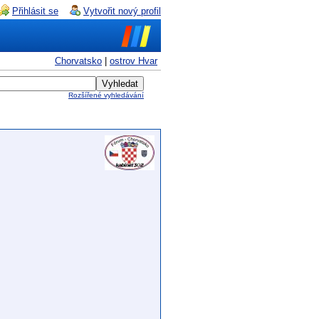
Přihlásit se
Vytvořit nový profil
Chorvatsko
|
ostrov Hvar
Rozšířené vyhledávání