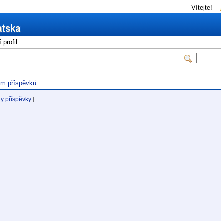
Vítejte!
profil
m příspěvků
ny příspěvky
]