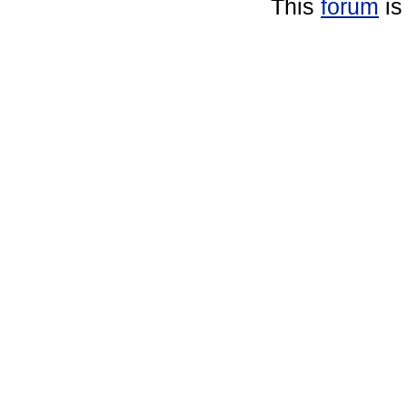
This
forum
is