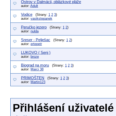
Ostrov v Dalmácii, oblázkové pláže
autor:
Adult
Vodice
(Strany:
1
2
3
)
autor:
vasikstepanek
Peručko jezero
(Strany:
1
2
)
autor:
nulda
Sreser - Pelješac
(Strany:
1
2
)
autor:
ertepetr
LUKOVO ( Senj )
autor:
broze
Biograd na moru
(Strany:
1
2
3
)
autor:
Marci 38
PRIMOŠTEN
(Strany:
1
2
3
)
autor:
Martin123
Přihlášení uživatelé