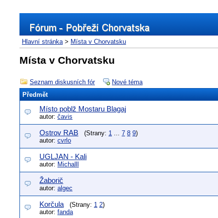
Hlavní stránka
>
Místa v Chorvatsku
Místa v Chorvatsku
Seznam diskusních fór
Nové téma
Předmět
Místo poblž Mostaru Blagaj
autor:
čavis
Ostrov RAB
(Strany:
1
...
7
8
9
)
autor:
cvrlo
UGLJAN - Kali
autor:
Michalll
Žaborič
autor:
algec
Korčula
(Strany:
1
2
)
autor:
fanda