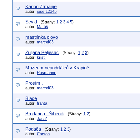
Kanon Zrmanje
autor:
josef12345
Sevid
(Strany:
1
2
3
4
5
)
autor:
Matúš
mastrinka ciovo
autor:
marcel03
Žuljana Pelješac
(Strany:
1
2
3
)
autor:
kristi
Muzeum neandrtálců v Krapině
autor:
Rosmarine
Prosím .
autor:
marcel03
Blace
autor:
franta
Brodarica - Šibenik
(Strany:
1
2
)
autor:
Jana*
Podača
(Strany:
1
2
3
)
autor:
Carson