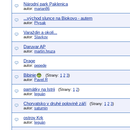
Národní park Paklenica
autor:
marian86
...východ slunce na Biokovo - autem
autor:
Plysak
Varaždin a okolí...
autor:
Slavkov
Daruvar AP
autor:
martin.hruza
Drage
autor:
pepede
Bibinje
(Strany:
1
2
3
)
autor:
Pavel.R
památky na Istrii
(Strany:
1
2
)
autor:
leguán
Chorvatsko v druhé polovině září
(Strany:
1
2
3
)
autor:
saturnin
ostrov Krk
autor:
leguán