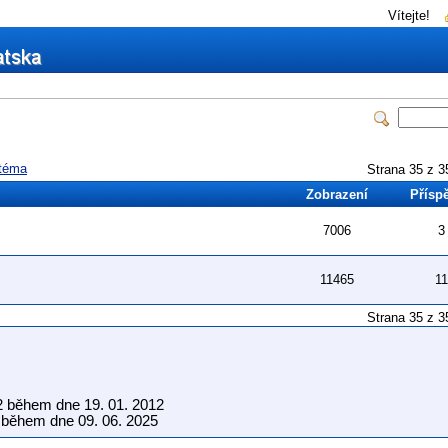
Vítejte!
téma
Strana 35 z
Zobrazení
Přísp
7006
3
11465
11
Strana 35 z
2 během dne 19. 01. 2012
během dne 09. 06. 2025