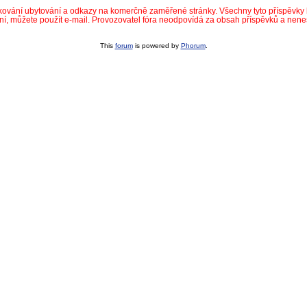
dkování ubytování a odkazy na komerčně zaměřené stránky. Všechny tyto příspěvk
ní, můžete použít e-mail. Provozovatel fóra neodpovídá za obsah příspěvků a nen
This
forum
is powered by
Phorum
.