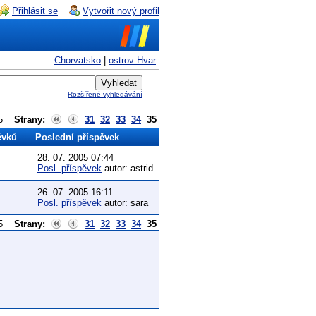
Přihlásit se
Vytvořit nový profil
Chorvatsko
|
ostrov Hvar
Rozšířené vyhledávání
 35
Strany:
31
32
33
34
35
ěvků
Poslední příspěvek
28. 07. 2005 07:44
Posl. příspěvek
autor: astrid
26. 07. 2005 16:11
Posl. příspěvek
autor: sara
 35
Strany:
31
32
33
34
35