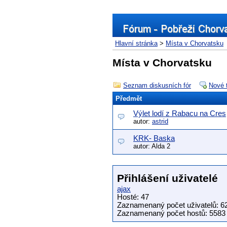
Hlavní stránka
>
Místa v Chorvatsku
Místa v Chorvatsku
Seznam diskusních fór
Nové 
Předmět
Výlet lodí z Rabacu na Cres
autor:
astrid
KRK- Baska
autor: Alda 2
Přihlášení uživatelé
ajax
Hosté: 47
Zaznamenaný počet uživatelů: 6
Zaznamenaný počet hostů: 5583 