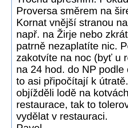
Proversa směrem na šir
Kornat vnější stranou n
např. na Žirje nebo zkrá
patrně nezaplatíte nic.
zakotvíte na noc (byť u r
na 24 hod. do NP podle 
to asi připočítají k útrat
objížděli lodě na kotvác
restaurace, tak to tolero
vydělat v restauraci.