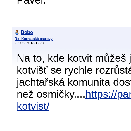
Pavel.
Bobo
Re: Kornatské ostrovy
29. 08. 2018 12:37
Na to, kde kotvit můžeš 
kotvišť se rychle rozrůst
jachtařská komunita dost
než osmičky....
https://p
kotvist/