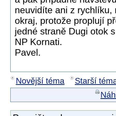
neuvidíte ani z rychlíku, 
okraj, protože proplují 
jedné straně Dugi otok s
NP Kornati.
Pavel.
Novější téma
Starší tém
Náhl