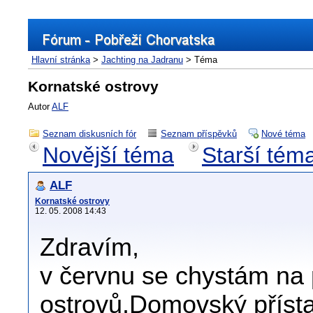
Hlavní stránka
>
Jachting na Jadranu
> Téma
Kornatské ostrovy
Autor
ALF
Seznam diskusních fór
Seznam příspěvků
Nové téma
Novější téma
Starší tém
ALF
Kornatské ostrovy
12. 05. 2008 14:43
Zdravím,
v červnu se chystám na 
ostrovů.Domovský příst