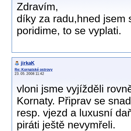
Zdravím,
díky za radu,hned jsem si
poridime, to se vyplati.
jirkaK
Re: Kornatské ostrovy
23. 05. 2008 11:42
vloni jsme vyjížděli rovn
Kornaty. Připrav se snad
resp. vjezd a luxusní da
piráti ještě nevymřeli.