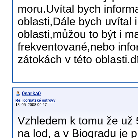
moru.Uvítal bych inform
oblasti,Dále bych uvítal
oblasti,můžou to být i 
frekventované,nebo info
zátokách v této oblasti.d
0sarka0
Re: Kornatské ostrovy
13. 05. 2008 09:27
Vzhledem k tomu že už 5
na lod, a v Biogradu je p