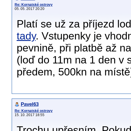
Re: Kornatské ostrovy
05. 05. 2017 20:20
Platí se už za příjezd lo
tady
. Vstupenky je vhod
pevnině, při platbě až 
(loď do 11m na 1 den v 
předem, 500kn na místě
Pavel63
Re: Kornatské ostrovy
15. 10. 2017 18:55
Trochu upřesním. Pokud