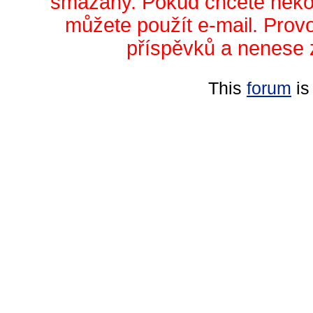
smazány. Pokud chcete něko
můžete použít e-mail. Prov
příspěvků a nenese 
This
forum
is