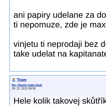
ani papiry udelane za d
ti nepomuze, zde je max
vinjetu ti neprodaji bez 
take udelat na kapitanate
Ttom
Re: Vlastni vodni skutr
28. 12. 2011 08:36
Hele kolik takovej skůtřík