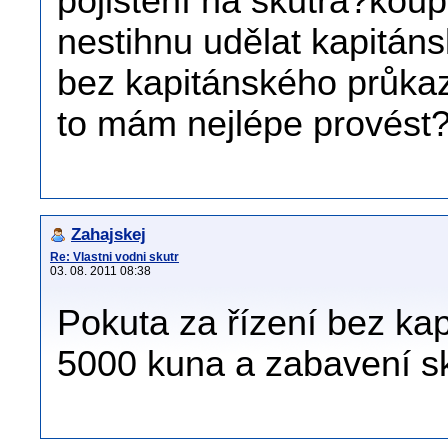
pojištění na skůtra?koupi
nestihnu udělat kapitáns
bez kapitánského průkaz
to mám nejlépe provést
Zahajskej
Re: Vlastni vodni skutr
03. 08. 2011 08:38
Pokuta za řízení bez ka
5000 kuna a zabavení sk