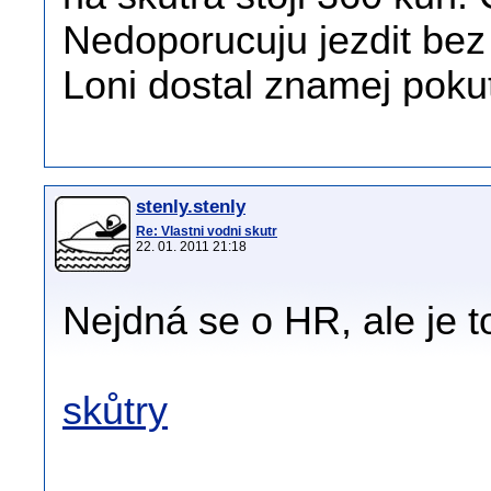
Nedoporucuju jezdit bez 
Loni dostal znamej poku
stenly.stenly
Re: Vlastni vodni skutr
22. 01. 2011 21:18
Nejdná se o HR, ale je t
skůtry