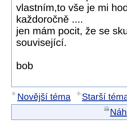
vlastním,to vše je mi ho
každoročně ....
jen mám pocit, že se sku
související.
bob
Novější téma
Starší tém
Náhl