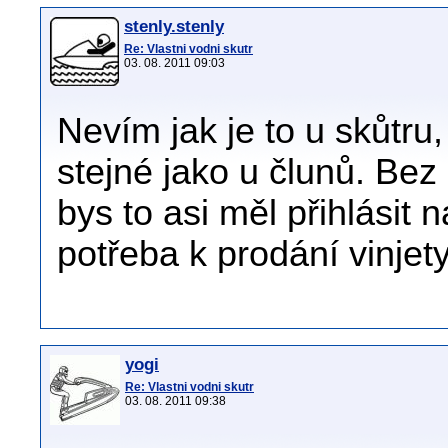
stenly.stenly
Re: Vlastni vodni skutr
03. 08. 2011 09:03
Nevím jak je to u skůtru
stejné jako u člunů. Bez 
bys to asi měl přihlásit 
potřeba k prodání vinjety
yogi
Re: Vlastni vodni skutr
03. 08. 2011 09:38