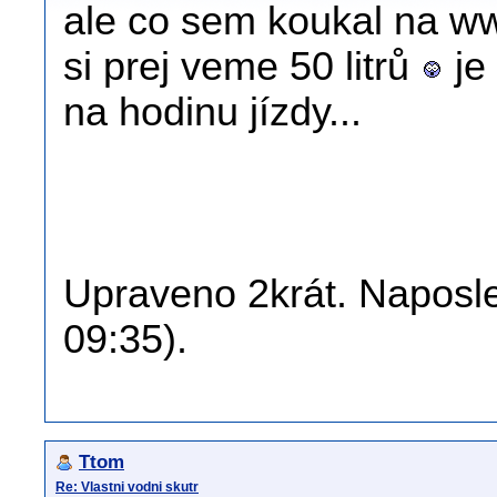
ale co sem koukal na w
si prej veme 50 litrů
je
na hodinu jízdy...
Upraveno 2krát. Naposle
09:35).
Ttom
Re: Vlastni vodni skutr