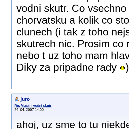
vodni skutr. Co vsechno j
chorvatsku a kolik co sto
clunech (i tak z toho n
skutrech nic. Prosim co 
nebo t uz toho mam hlav
Diky za pripadne rady
)
juro
Re: Vlastni vodni skutr
26. 04. 2007 14:00
ahoj, uz sme to tu niekd