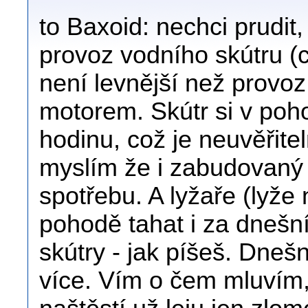
to Baxoid: nechci prudit,
provoz vodního skútru (c
není levnější než provoz
motorem. Skútr si v poh
hodinu, což je neuvěřite
myslím že i zabudovaný
spotřebu. A lyžaře (lyže
pohodě tahat i za dnešn
skútry - jak píšeš. Dneš
více. Vím o čem mluvím,