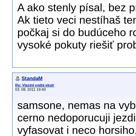
A ako stenly písal, bez p
Ak tieto veci nestíhaš ten
počkaj si do budúceho ro
vysoké pokuty riešiť pr
StandaM
Re: Vlastni vodni skutr
03. 08. 2011 19:40
samsone, nemas na vybe
cerno nedoporucuji jezdi
vyfasovat i neco horsiho