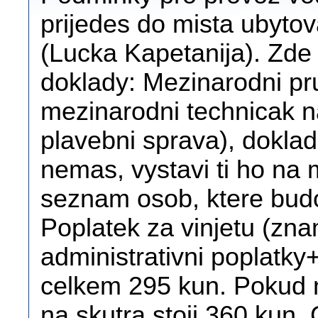
prijedes do mista ubytova
(Lucka Kapetanija). Zde 
doklady: Mezinarodni pr
mezinarodni technicak n
plavebni sprava), doklad
nemas, vystavi ti ho na 
seznam osob, ktere budo
Poplatek za vinjetu (zna
administrativni poplatk
celkem 295 kun. Pokud ne
na skutra stoji 360 ku