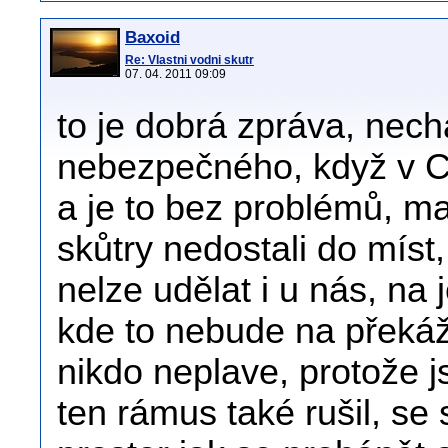
Baxoid
Re: Vlastni vodni skutr
07. 04. 2011 09:09
to je dobrá zpráva, nech
nebezpečného, když v Ch
a je to bez problémů, m
skůtry nedostali do míst,
nelze udělat i u nás, na
kde to nebude na překážk
nikdo neplave, protože 
ten rámus také rušil, se