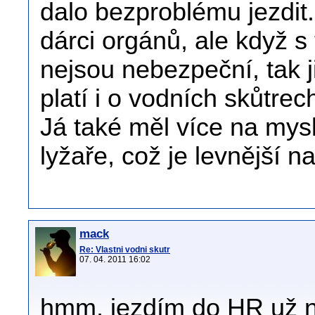
dalo bezproblému jezdit
dárci orgánů, ale když s 
nejsou nebezpeční, tak j
platí i o vodních skůtrec
Já také měl více na mysl
lyžaře, což je levnější 
mack
Re: Vlastni vodni skutr
07. 04. 2011 16:02
hmm, jezdím do HR už ně