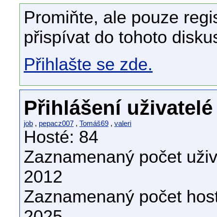
Promiňte, ale pouze regi
přispívat do tohoto disku
Přihlašte se zde.
Přihlášení uživatelé
job
,
pepacz007
,
Tomáš69
,
valeri
Hosté: 84
Zaznamenaný počet uživa
2012
Zaznamenaný počet host
2025