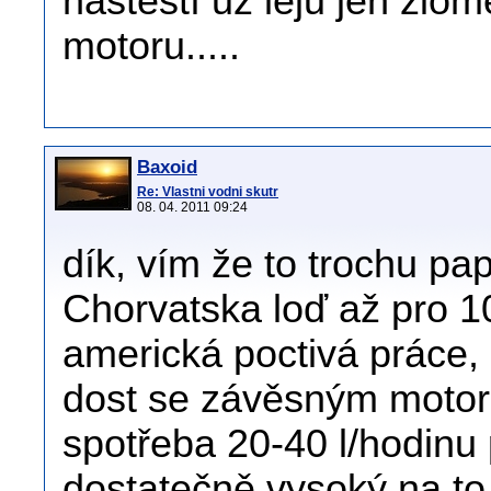
naštěstí už leju jen zlo
motoru.....
Baxoid
Re: Vlastni vodni skutr
08. 04. 2011 09:24
dík, vím že to trochu pap
Chorvatska loď až pro 10
americká poctivá práce, 
dost se závěsným motor
spotřeba 20-40 l/hodinu 
dostatečně vysoký na to