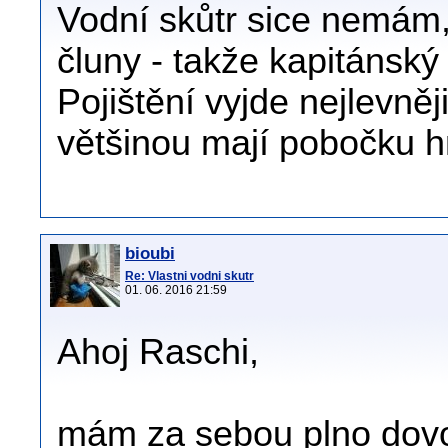
Vodní skůtr sice nemám, 
čluny - takže kapitánský 
Pojištění vyjde nejlevněj
většinou mají pobočku h
bioubi
Re: Vlastni vodni skutr
01. 06. 2016 21:59
Ahoj Raschi,
mám za sebou plno dovo