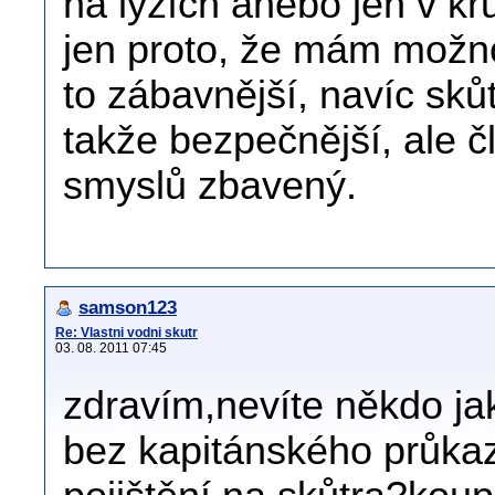
na lyžích anebo jen v kr
jen proto, že mám možno
to zábavnější, navíc skůt
takže bezpečnější, ale č
smyslů zbavený.
samson123
Re: Vlastni vodni skutr
03. 08. 2011 07:45
zdravím,nevíte někdo jak
bez kapitánského průkaz