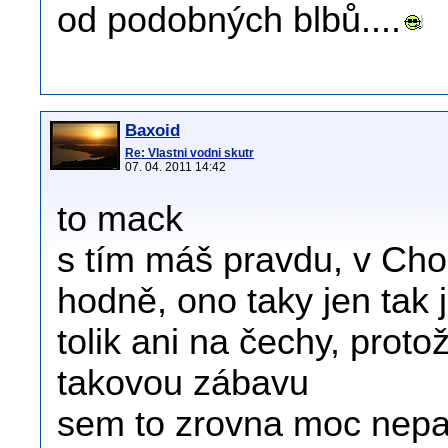
od podobných blbů....
Baxoid
Re: Vlastni vodni skutr
07. 04. 2011 14:42
to mack
s tím máš pravdu, v Cho
hodně, ono taky jen tak 
tolik ani na čechy, proto
takovou zábavu
sem to zrovna moc nepatř