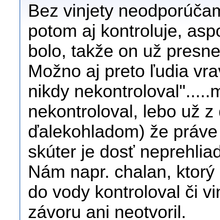
Bez vinjety neodporúčam
potom aj kontroluje, asp
bolo, takže on už presne
Možno aj preto ľudia vrav
nikdy nekontroloval"....
nekontroloval, lebo už z 
ďalekohladom) že práve 
skúter je dosť neprehli
Nám napr. chalan, ktorý
do vody kontroloval či v
závoru ani neotvoril.