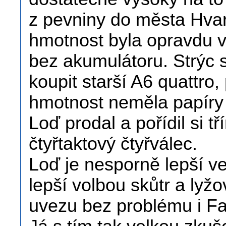
z pevniny do města Hvar
hmotnost byla opravdu ve
bez akumulátoru. Strýc si
koupit starší A6 quattro
hmotnost neměla papíry 
Loď prodal a pořídil si 
čtyřtaktový čtyřválec.
Loď je nesporně lepší ve
lepší volbou skůtr a lyž
uvezu bez problému i Fa