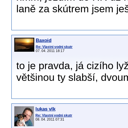
laně za skútrem jsem ješt
Baxoid
Re: Vlastni vodni skutr
07. 04. 2011 18:17
to je pravda, já cizího l
většinou ty slabší, dvou
lukas vlk
Re: Vlastni vodni skutr
08. 04. 2011 07:31