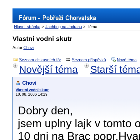
Hlavní stránka
>
Jachting na Jadranu
> Téma
Vlastni vodni skutr
Autor
Chovi
Seznam diskusních fór
Seznam příspěvků
Nové téma
Novější téma
Starší tém
Chovi
Vlastni vodni skutr
10. 08. 2006 14:29
Dobry den,
jsem uplny lajk v tomto 
10 dni na Brac popr.Hva