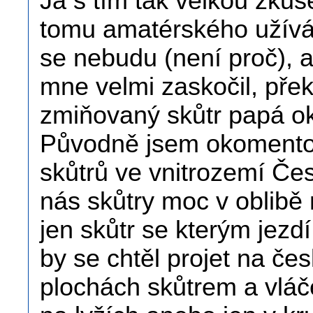
Já s tím tak velkou zku
tomu amatérského užívá
se nebudu (není proč), a
mne velmi zaskočil, pře
zmiňovaný skůtr papá oko
Původně jsem okomentov
skůtrů ve vnitrozemí Čes
nás skůtry moc v oblibě
jen skůtr se kterým jezd
by se chtěl projet na č
plochách skůtrem a vlá