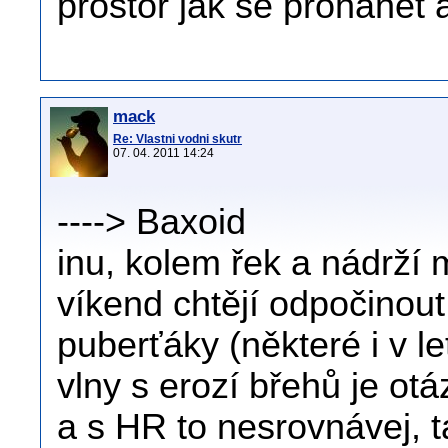
prostor jak se prohánět 
mack
Re: Vlastni vodni skutr
07. 04. 2011 14:24
----> Baxoid
inu, kolem řek a nádrží m
víkend chtějí odpočinout
puberťáky (některé i v le
vlny s erozí břehů je otáz
a s HR to nesrovnávej, 