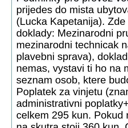
prijedes do mista ubytova
(Lucka Kapetanija). Zde 
doklady: Mezinarodni pr
mezinarodni technicak n
plavebni sprava), doklad
nemas, vystavi ti ho na 
seznam osob, ktere budo
Poplatek za vinjetu (zna
administrativni poplatk
celkem 295 kun. Pokud ne
na skutra stoji 360 ku