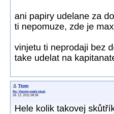
ani papiry udelane za d
ti nepomuze, zde je max
vinjetu ti neprodaji bez 
take udelat na kapitanate
Ttom
Re: Vlastni vodni skutr
28. 12. 2011 08:36
Hele kolik takovej skůtřík