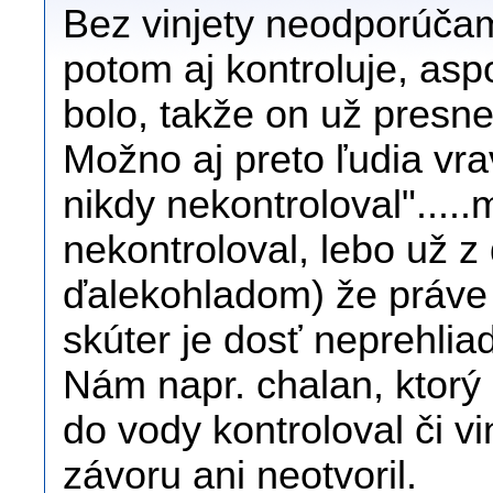
Bez vinjety neodporúčam
potom aj kontroluje, asp
bolo, takže on už presne
Možno aj preto ľudia vrav
nikdy nekontroloval"....
nekontroloval, lebo už z 
ďalekohladom) že práve 
skúter je dosť neprehli
Nám napr. chalan, ktorý
do vody kontroloval či v
závoru ani neotvoril.