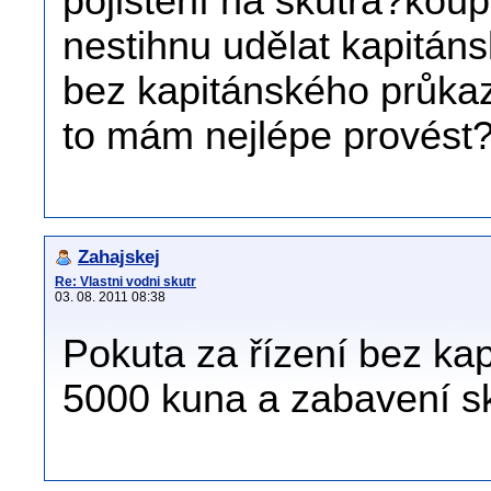
pojištění na skůtra?koupi
nestihnu udělat kapitáns
bez kapitánského průkaz
to mám nejlépe provést
Zahajskej
Re: Vlastni vodni skutr
03. 08. 2011 08:38
Pokuta za řízení bez ka
5000 kuna a zabavení sk