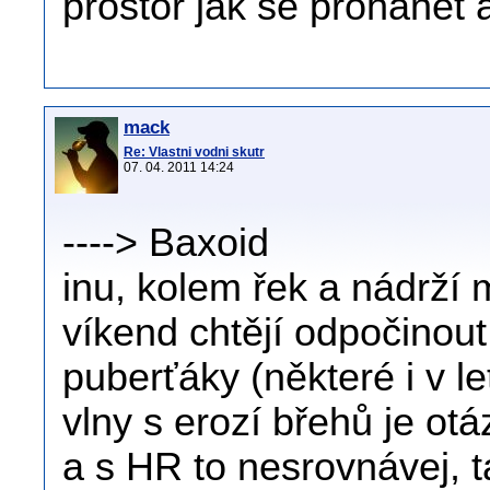
prostor jak se prohánět 
mack
Re: Vlastni vodni skutr
07. 04. 2011 14:24
----> Baxoid
inu, kolem řek a nádrží m
víkend chtějí odpočinout
puberťáky (některé i v le
vlny s erozí břehů je otáz
a s HR to nesrovnávej, 