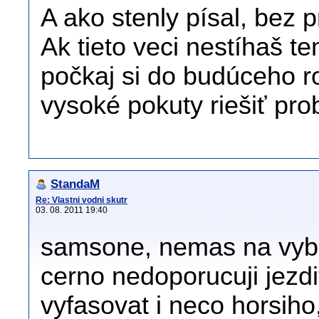
A ako stenly písal, bez p
Ak tieto veci nestíhaš ten
počkaj si do budúceho ro
vysoké pokuty riešiť pr
StandaM
Re: Vlastni vodni skutr
03. 08. 2011 19:40
samsone, nemas na vybe
cerno nedoporucuji jezdi
vyfasovat i neco horsiho