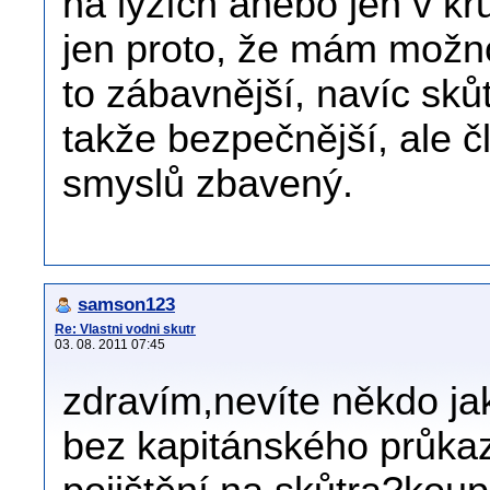
na lyžích anebo jen v kr
jen proto, že mám možno
to zábavnější, navíc skůt
takže bezpečnější, ale č
smyslů zbavený.
samson123
Re: Vlastni vodni skutr
03. 08. 2011 07:45
zdravím,nevíte někdo jak
bez kapitánského průkaz