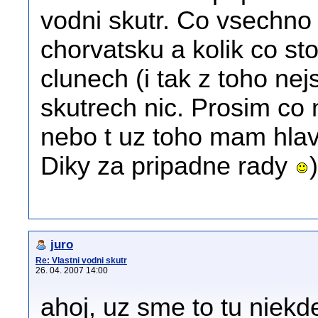
vodni skutr. Co vsechno j
chorvatsku a kolik co sto
clunech (i tak z toho n
skutrech nic. Prosim co 
nebo t uz toho mam hlav
Diky za pripadne rady
)
juro
Re: Vlastni vodni skutr
26. 04. 2007 14:00
ahoj, uz sme to tu niekd