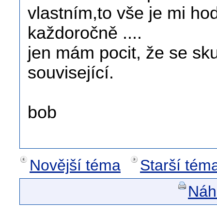
vlastním,to vše je mi ho
každoročně ....
jen mám pocit, že se sku
související.
bob
Novější téma
Starší tém
Náhl