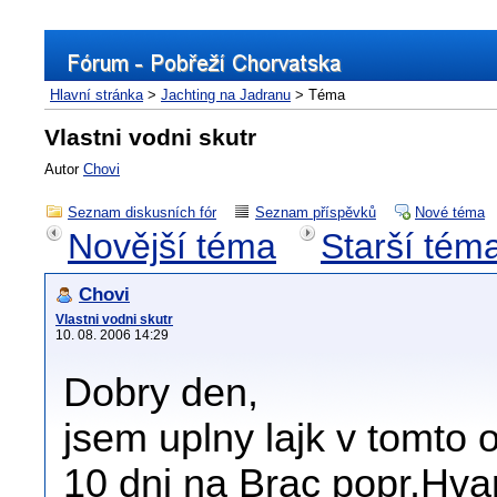
Hlavní stránka
>
Jachting na Jadranu
> Téma
Vlastni vodni skutr
Autor
Chovi
Seznam diskusních fór
Seznam příspěvků
Nové téma
Novější téma
Starší tém
Chovi
Vlastni vodni skutr
10. 08. 2006 14:29
Dobry den,
jsem uplny lajk v tomto 
10 dni na Brac popr.Hva