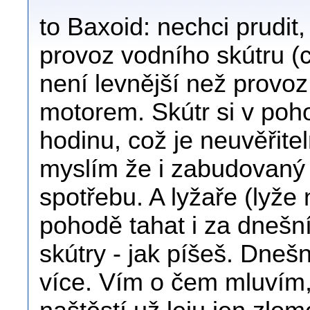
to Baxoid: nechci prudit,
provoz vodního skútru (c
není levnější než provoz
motorem. Skútr si v poh
hodinu, což je neuvěřite
myslím že i zabudovaný
spotřebu. A lyžaře (lyže
pohodě tahat i za dnešn
skútry - jak píšeš. Dneš
více. Vím o čem mluvím,