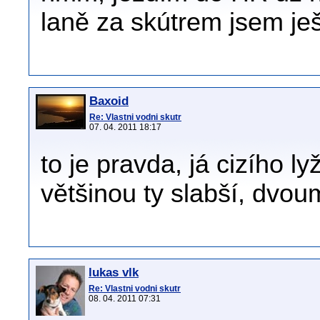
laně za skútrem jsem ješt
Baxoid
Re: Vlastni vodni skutr
07. 04. 2011 18:17
to je pravda, já cizího l
většinou ty slabší, dvou
lukas vlk
Re: Vlastni vodni skutr
08. 04. 2011 07:31