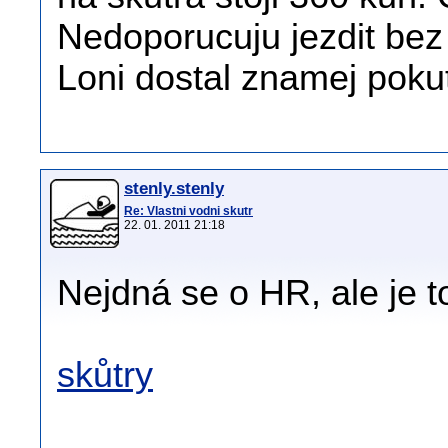
Nedoporucuju jezdit bez 
Loni dostal znamej poku
stenly.stenly
Re: Vlastni vodni skutr
22. 01. 2011 21:18
Nejdná se o HR, ale je t
skůtry