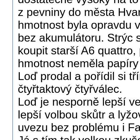
z pevniny do města Hvar
hmotnost byla opravdu ve
bez akumulátoru. Strýc si
koupit starší A6 quattro
hmotnost neměla papíry 
Loď prodal a pořídil si 
čtyřtaktový čtyřválec.
Loď je nesporně lepší ve
lepší volbou skůtr a lyž
uvezu bez problému i Fa