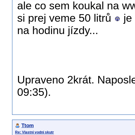
ale co sem koukal na w
si prej veme 50 litrů
je
na hodinu jízdy...
Upraveno 2krát. Naposle
09:35).
Ttom
Re: Vlastni vodni skutr