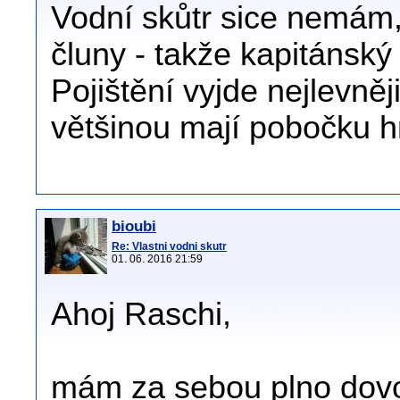
Vodní skůtr sice nemám, 
čluny - takže kapitánský 
Pojištění vyjde nejlevněj
většinou mají pobočku h
bioubi
Re: Vlastni vodni skutr
01. 06. 2016 21:59
Ahoj Raschi,
mám za sebou plno dovo