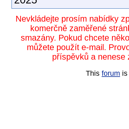
2025
Nevkládejte prosím nabídky z
komerčně zaměřené stránk
smazány. Pokud chcete něko
můžete použít e-mail. Prov
příspěvků a nenese 
This
forum
is