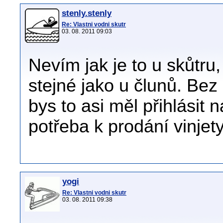
stenly.stenly
Re: Vlastni vodni skutr
03. 08. 2011 09:03
Nevím jak je to u skůtru
stejné jako u člunů. Bez 
bys to asi měl přihlásit 
potřeba k prodání vinjety
yogi
Re: Vlastni vodni skutr
03. 08. 2011 09:38