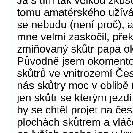
Já s tím tak velkou zku
tomu amatérského užívá
se nebudu (není proč), a
mne velmi zaskočil, pře
zmiňovaný skůtr papá oko
Původně jsem okomentov
skůtrů ve vnitrozemí Čes
nás skůtry moc v oblibě
jen skůtr se kterým jezd
by se chtěl projet na č
plochách skůtrem a vlá