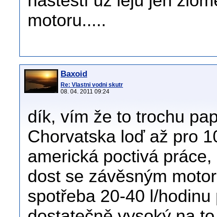
naštěstí už leju jen zlo
motoru.....
Baxoid
Re: Vlastni vodni skutr
08. 04. 2011 09:24
dík, vím že to trochu pap
Chorvatska loď až pro 10
americká poctivá práce, 
dost se závěsným motor
spotřeba 20-40 l/hodinu 
dostatečně vysoký na to