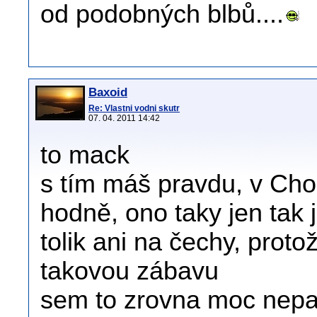
od podobných blbů....
Baxoid
Re: Vlastni vodni skutr
07. 04. 2011 14:42
to mack
s tím máš pravdu, v Cho
hodně, ono taky jen tak 
tolik ani na čechy, proto
takovou zábavu
sem to zrovna moc nepatř