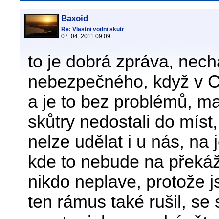
Baxoid
Re: Vlastni vodni skutr
07. 04. 2011 09:09
to je dobrá zpráva, nech
nebezpečného, když v Ch
a je to bez problémů, m
skůtry nedostali do míst,
nelze udělat i u nás, na
kde to nebude na překážk
nikdo neplave, protože 
ten rámus také rušil, se