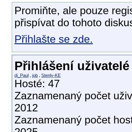
Promiňte, ale pouze regi
přispívat do tohoto disku
Přihlašte se zde.
Přihlášení uživatelé
dj_Paul
,
job
,
Stenly-KE
Hosté: 47
Zaznamenaný počet uživa
2012
Zaznamenaný počet host