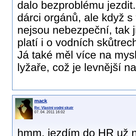
dalo bezproblému jezdit
dárci orgánů, ale když s 
nejsou nebezpeční, tak j
platí i o vodních skůtrec
Já také měl více na mysl
lyžaře, což je levnější 
mack
Re: Vlastni vodni skutr
07. 04. 2011 16:02
hmm, jezdím do HR už ně