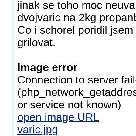
jinak se toho moc neuvar
dvojvaric na 2kg propanb
Co i schorel poridil jsem
grilovat.
Image error
Connection to server fai
(php_network_getaddress
or service not known)
open image URL
varic.jpg