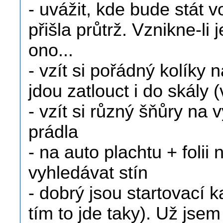
- uvážit, kde bude stát
přišla průtrž. Vznikne-l
ono...
- vzít si pořádný kolíky 
jdou zatlouct i do skály
- vzít si různý šňůry na
prádla
- na auto plachtu + folii n
vyhledávat stín
- dobrý jsou startovací k
tím to jde taky). Už jse