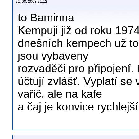
21. 08. 2008 21:12
to Baminna
Kempuji již od roku 1974
dnešních kempech už to 
jsou vybaveny
rozvaděči pro připojení.
účtují zvlášť. Vyplatí se
vařič, ale na kafe
a čaj je konvice rychlejš