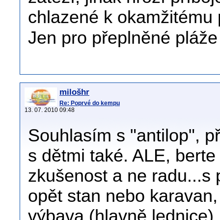
chlazené k okamžitému p
Jen pro přeplněné pláže
milošhr
Re: Poprvé do kempu
13. 07. 2010 09:48
Souhlasím s "antilop", př
s dětmi také. ALE, berte
zkušenost a ne radu...s p
opět stan nebo karavan, 
výbava (hlavně lednice),