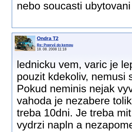
nebo soucasti ubytovani
Ondra T2
Re: Poprvé do kempu
18. 08. 2008 11:18
lednicku vem, varic je le
pouzit kdekoliv, nemusi 
Pokud neminis nejak vyva
vahoda je nezabere tolik
treba 10dni. Je treba mi
vydrzi napln a nezapome