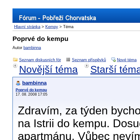
Hlavní stránka
>
Kempy
> Téma
Poprvé do kempu
Autor
bambinna
Seznam diskusních fór
Seznam příspěvků
Nové téma
Novější téma
Starší tém
bambinna
Poprvé do kempu
17. 08. 2008 17:05
Zdravím, za týden bycho
na Istrii do kempu. Dosu
apartmánu. Vůbec nevím