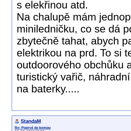
s elekřinou atd.
Na chalupě mám jednoplo
miniledničku, co se dá p
zbytečně tahat, abych pak
elektrikou na prd. To si
outdoorového obchůku a
turistický vařič, náhradn
na baterky.....
StandaM
Re: Poprvé do kempu