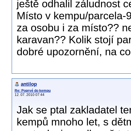
ještě odhalil záludnost 
Místo v kempu/parcela-9
za osobu i za místo?? n
karavan?? Kolik stojí p
dobré upozornění, na co 
antilop
Re: Poprvé do kempu
12. 07. 2010 07:44
Jak se ptal zakladatel 
kempů mnoho let, s dětmi