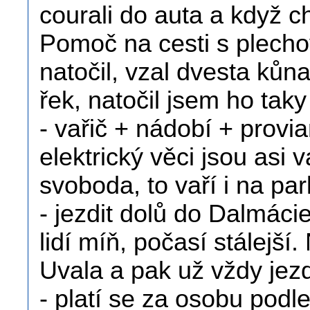
courali do auta a když chtě
Pomoč na cesti s plecho
natočil, vzal dvesta kůn
řek, natočil jsem ho taky
- vařič + nádobí + provia
elektrický věci jsou asi 
svoboda, to vaří i na park
- jezdit dolů do Dalmáci
lidí míň, počasí stálejší. 
Uvala a pak už vždy jezdi
- platí se za osobu podle