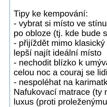
Tipy ke kempování:
- vybrat si místo ve stín
po obloze (tj. kde bude 
- přijíždět mimo klasický
lepší najít ideální místo
- nechodit blízko k umý
celou noc a couraj se lid
- nespoléhat na karimatk
Nafukovací matrace (ty 
luxus (proti proleženým