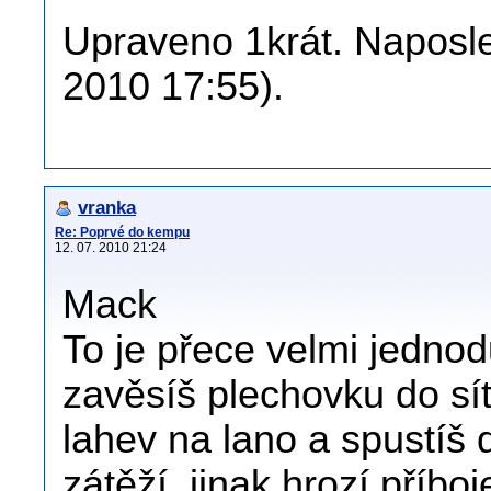
Upraveno 1krát. Naposle
2010 17:55).
vranka
Re: Poprvé do kempu
12. 07. 2010 21:24
Mack
To je přece velmi jedno
zavěsíš plechovku do sít
lahev na lano a spustí
zátěží, jinak hrozí příb