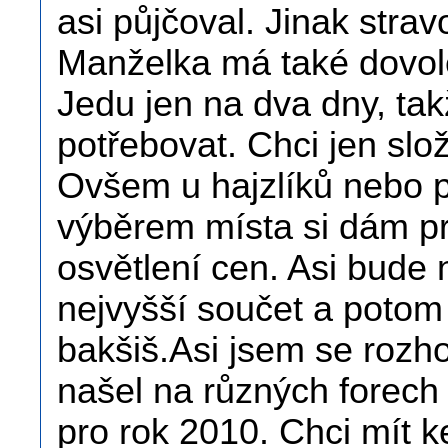
asi půjčoval. Jinak strav
Manželka má také dovole
Jedu jen na dva dny, ta
potřebovat. Chci jen slož
Ovšem u hajzlíků nebo p
výběrem místa si dám prá
osvětlení cen. Asi bude 
nejvyšší součet a potom
bakšiš.Asi jsem se rozh
našel na různých forech
pro rok 2010. Chci mít 