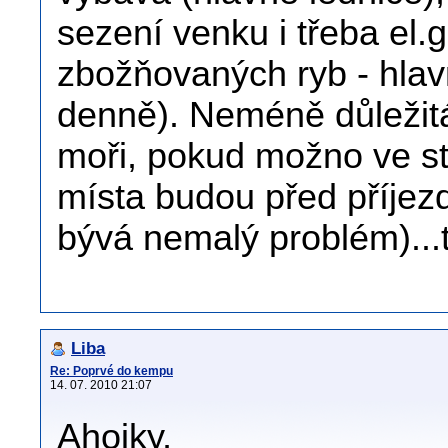
sezení venku i třeba el.g
zbožňovaných ryb - hlav
denně). Neméně důležitá j
moři, pokud možno ve stí
místa budou před příjez
bývá nemalý problém)...
Liba
Re: Poprvé do kempu
14. 07. 2010 21:07
Ahojky,