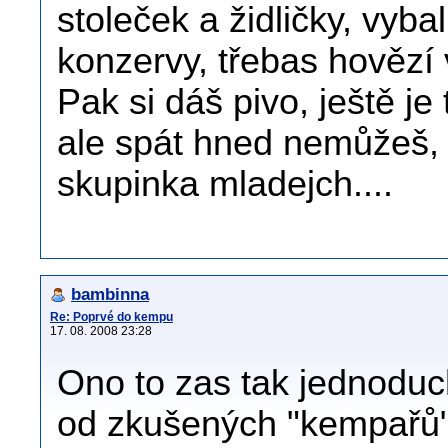
stoleček a židličky, vybalí
konzervy, třebas hovězí 
Pak si dáš pivo, ještě je
ale spát hned nemůžeš, p
skupinka mladejch....
bambinna
Re: Poprvé do kempu
17. 08. 2008 23:28
Ono to zas tak jednodu
od zkušených "kempařů" j