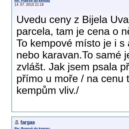
Re: Poprvé do kempu
14. 07. 2010 21:16
Uvedu ceny z Bijela Uval
parcela, tam je cena o 
To kempové místo je i s a
nebo karavan.To samé je
zvlášt. Jak jsem psala p
přímo u moře / na cenu 
kempům vliv./
fargas
Re: Poprvé do kempu