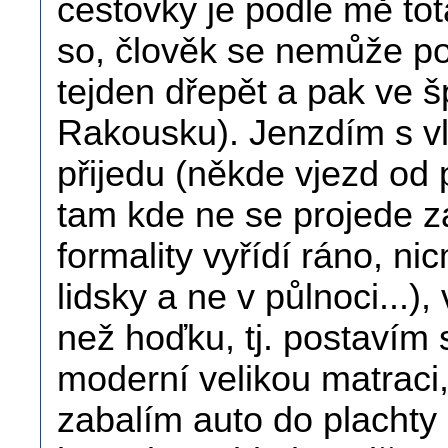
cestovky je podle mě totá
so, člověk se nemůže p
tejden dřepět a pak ve š
Rakousku). Jenzdím s v
přijedu (někde vjezd od p
tam kde ne se projede z
formality vyřídí ráno, ni
lidsky a ne v půlnoci...)
než hoďku, tj. postavím 
moderní velikou matraci, 
zabalím auto do plachty