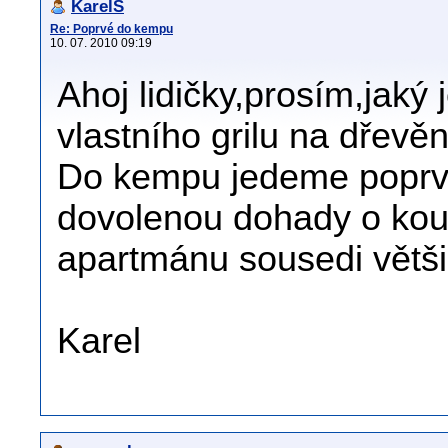
KarelS
Re: Poprvé do kempu
10. 07. 2010 09:19
Ahoj lidičky,prosím,jaký
vlastního grilu na dřev
Do kempu jedeme poprvé
dovolenou dohady o kouř
apartmánu sousedi většin
Karel