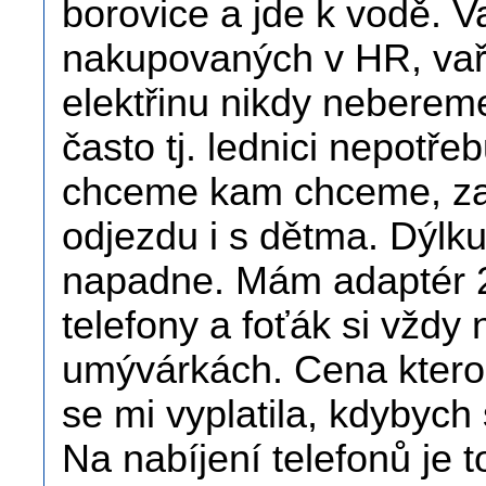
borovice a jde k vodě. V
nakupovaných v HR, vař
elektřinu nikdy nebere
často tj. lednici nepotř
chceme kam chceme, za 
odjezdu i s dětma. Dýlk
napadne. Mám adaptér 
telefony a foťák si vždy 
umývárkách. Cena kterou
se mi vyplatila, kdybyc
Na nabíjení telefonů je 