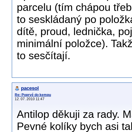
parcelu (tím chápou třeb
to seskládaný po položkác
dítě, proud, lednička, po
minimální položce). Takž
to sesčítají.
pacesol
Re: Poprvé do kempu
12. 07. 2010 11:47
Antilop děkuji za rady.
Pevné kolíky bych asi ta