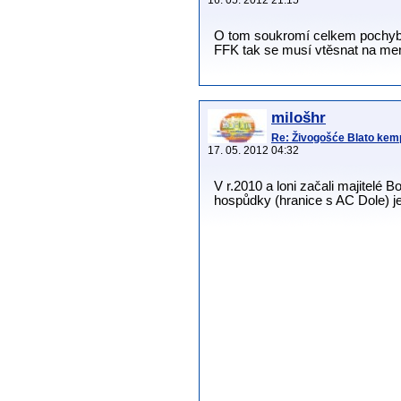
16. 05. 2012 21:15
O tom soukromí celkem pochybuji
FFK tak se musí vtěsnat na men
milošhr
Re: Živogošće Blato ke
17. 05. 2012 04:32
V r.2010 a loni začali majitelé 
hospůdky (hranice s AC Dole) je