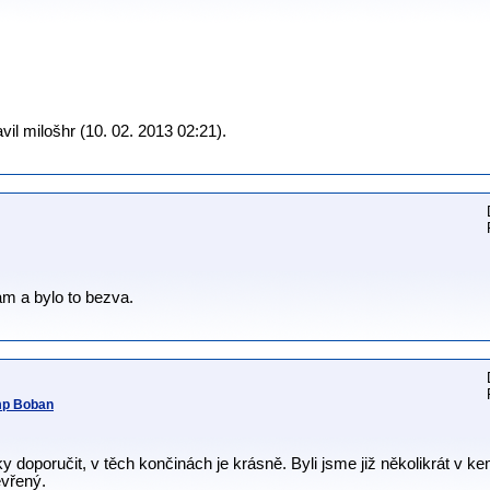
il milošhr (10. 02. 2013 02:21).
am a bylo to bezva.
mp Boban
y doporučit, v těch končinách je krásně. Byli jsme již několikrát v
evřený.