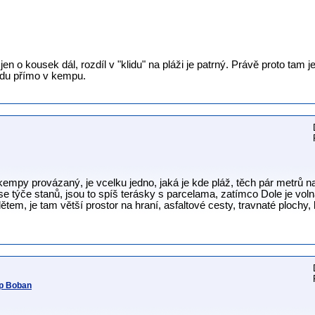
n o kousek dál, rozdíl v "klidu" na pláži je patrný. Právě proto tam je
lidu přímo v kempu.
empy provázaný, je vcelku jedno, jaká je kde pláž, těch pár metrů n
se týče stanů, jsou to spíš terásky s parcelama, zatímco Dole je vo
ětem, je tam větší prostor na hraní, asfaltové cesty, travnaté plochy,
mp Boban