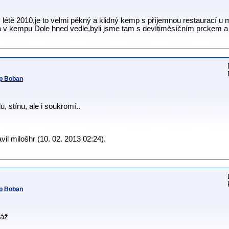
létě 2010,je to velmi pěkný a klidný kemp s příjemnou restaurací u
dá v kempu Dole hned vedle,byli jsme tam s devítiměsíčním prckem a
mp Boban
u, stínu, ale i soukromí..
il milošhr (10. 02. 2013 02:24).
mp Boban
láž