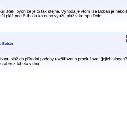
 .Řekl bych,že je to tak stejné. Výhoda je vtom ,že Boban je někol
ší pláž pod Biliho kuka nebo využít pláž v kempu Dole.
mp Boban
Bobanu pláž do přírodní podoby rozšiřovat a prodlužovat (jejich slogan
 záběr z tohoto videa