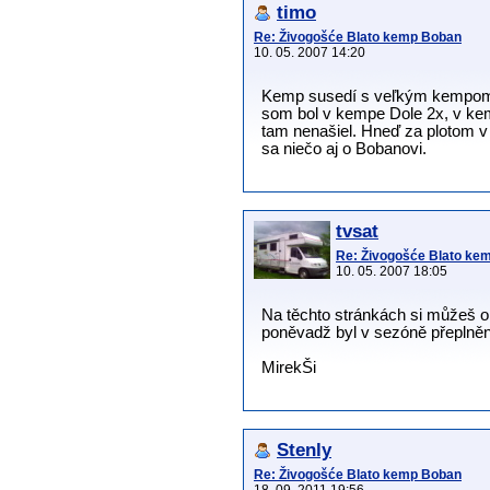
timo
Re: Živogošće Blato kemp Boban
10. 05. 2007 14:20
Kemp susedí s veľkým kempom D
som bol v kempe Dole 2x, v kem
tam nenašiel. Hneď za plotom v
sa niečo aj o Bobanovi.
tvsat
Re: Živogošće Blato ke
10. 05. 2007 18:05
Na těchto stránkách si můžeš o
poněvadž byl v sezóně přeplněn 
MirekŠi
Stenly
Re: Živogošće Blato kemp Boban