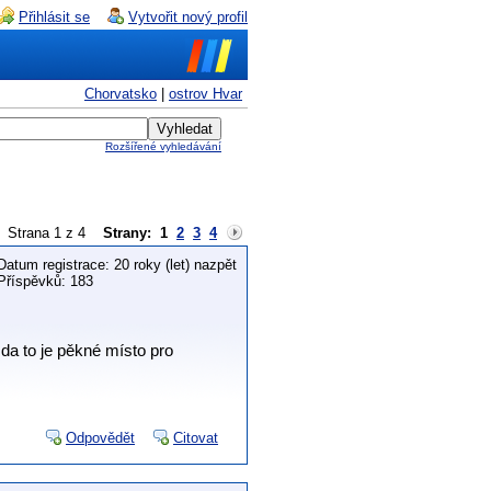
Přihlásit se
Vytvořit nový profil
Chorvatsko
|
ostrov Hvar
Rozšířené vyhledávání
Strana 1 z 4
Strany:
1
2
3
4
Datum registrace: 20 roky (let) nazpět
Příspěvků: 183
zda to je pěkné místo pro
Odpovědět
Citovat