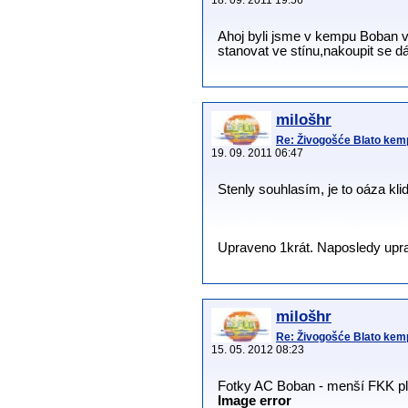
18. 09. 2011 19:56
Ahoj byli jsme v kempu Boban v 
stanovat ve stínu,nakoupit se 
milošhr
Re: Živogošće Blato ke
19. 09. 2011 06:47
Stenly souhlasím, je to oáza klid
Upraveno 1krát. Naposledy uprav
milošhr
Re: Živogošće Blato ke
15. 05. 2012 08:23
Fotky AC Boban - menší FKK p
Image error