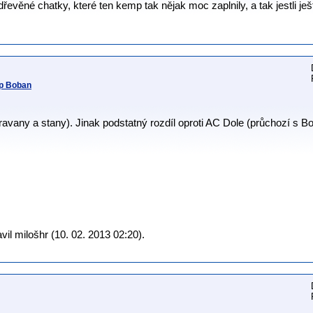
 dřevěné chatky, které ten kemp tak nějak moc zaplnily, a tak jestli j
mp Boban
ravany a stany). Jinak podstatný rozdíl oproti AC Dole (průchozí s B
il milošhr (10. 02. 2013 02:20).