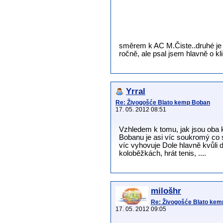
směrem k AC M.Čiste..druhé je je
ročně, ale psal jsem hlavně o k
Yrral
Re: Živogošće Blato kemp Boban
17. 05. 2012 08:51
Vzhledem k tomu, jak jsou oba k
Bobanu je asi víc soukromý co 
víc vyhovuje Dole hlavně kvůli d
koloběžkách, hrát tenis, ....
milošhr
Re: Živogošće Blato ke
17. 05. 2012 09:05