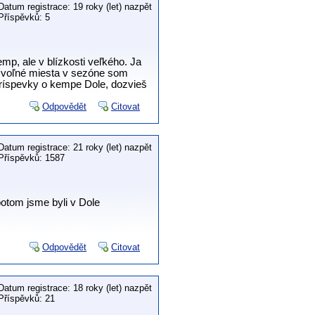
Datum registrace: 19 roky (let) nazpět
Příspěvků: 5
, ale v blízkosti veľkého. Ja
e voľné miesta v sezóne som
príspevky o kempe Dole, dozvieš
Odpovědět
Citovat
Datum registrace: 21 roky (let) nazpět
Příspěvků: 1587
otom jsme byli v Dole
Odpovědět
Citovat
Datum registrace: 18 roky (let) nazpět
Příspěvků: 21