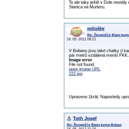
To ale taky ještě v Dole nestály
Slanica na Murteru.
milošhr
Re: Živogošće Blato ke
16. 05. 2012 08:21
V Bobanu jsou také chatky (i ka
pár metrů vzdálená menší FKK.
Image error
File not found.
open image URL
222.jpg
Upraveno 1krát. Naposledy uprav
Toth Josef
Re: Živogošće Blato kemp Boban