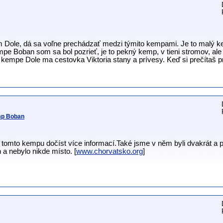
ole, dá sa voľne prechádzať medzi týmito kempami. Je to malý kemp
pe Boban som sa bol pozrieť, je to pekný kemp, v tieni stromov, al
 kempe Dole ma cestovka Viktoria stany a prívesy. Keď si prečítaš 
mp Boban
 tomto kempu dočíst více informací.Také jsme v něm byli dvakrát a p
a nebylo nikde místo. [
www.chorvatsko.org
]