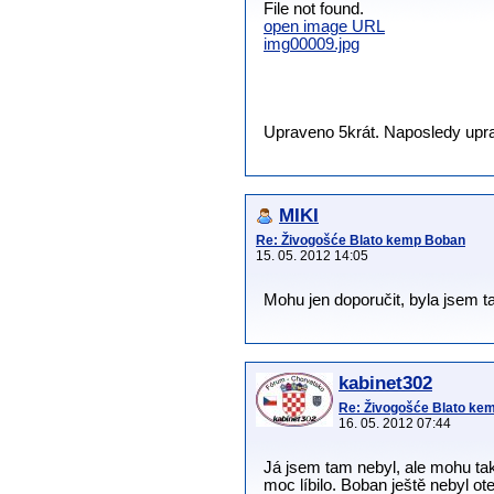
File not found.
open image URL
img00009.jpg
Upraveno 5krát. Naposledy uprav
MIKI
Re: Živogošće Blato kemp Boban
15. 05. 2012 14:05
Mohu jen doporučit, byla jsem t
kabinet302
Re: Živogošće Blato ke
16. 05. 2012 07:44
Já jsem tam nebyl, ale mohu tak
moc líbilo. Boban ještě nebyl ot