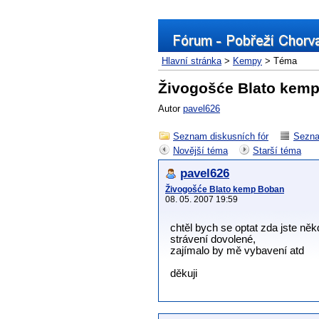
Hlavní stránka
>
Kempy
> Téma
Živogošće Blato kem
Autor
pavel626
Seznam diskusních fór
Sezna
Novější téma
Starší téma
pavel626
Živogošće Blato kemp Boban
08. 05. 2007 19:59
chtěl bych se optat zda jste ně
strávení dovolené,
zajímalo by mě vybavení atd
děkuji