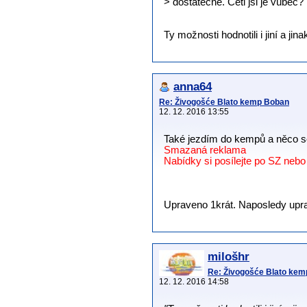
> dostatečně. Četl jsi je vúbec?
Ty možnosti hodnotili i jiní a jin
anna64
Re: Živogošće Blato kemp Boban
12. 12. 2016 13:55
Také jezdím do kempů a něco s
Smazaná reklama
Nabídky si posílejte po SZ neb
Upraveno 1krát. Naposledy uprav
milošhr
Re: Živogošće Blato ke
12. 12. 2016 14:58