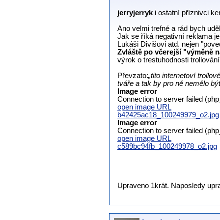
jerryjerryk
i ostatní příznivci k
Ano velmi trefné a rád bych udě
Jak se říká negativní reklama 
Lukáši Divišovi atd. nejen "pov
Zvláště po včerejší "výměně 
výrok o trestuhodnosti trollován
Převzato:
„tito internetoví troll
tváře a tak by pro ně nemělo být 
Image error
Connection to server failed (ph
open image URL
b42425ac18_100249979_o2.jpg
Image error
Connection to server failed (ph
open image URL
c589bc94fb_100249978_o2.jpg
Upraveno 1krát. Naposledy uprav