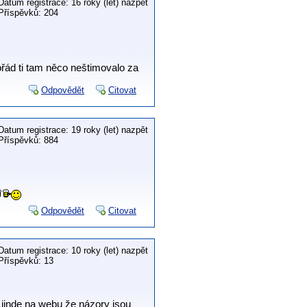
Datum registrace: 16 roky (let) nazpět
Příspěvků: 204
řád ti tam něco neštimovalo za
Odpovědět
Citovat
Datum registrace: 19 roky (let) nazpět
Příspěvků: 884
Odpovědět
Citovat
Datum registrace: 10 roky (let) nazpět
Příspěvků: 13
jinde na webu že názory jsou