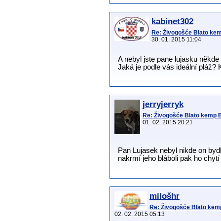
kabinet302
Re: Živogošće Blato ke
30. 01. 2015 11:04
A nebyl jste pane lujasku někde
Jaká je podle vás ideální pláž?
jerryjerryk
Re: Živogošće Blato kemp 
01. 02. 2015 20:21
Pan Lujasek nebyl nikde on byd
nakrmí jeho bláboli pak ho chyt
milošhr
Re: Živogošće Blato ke
02. 02. 2015 05:13