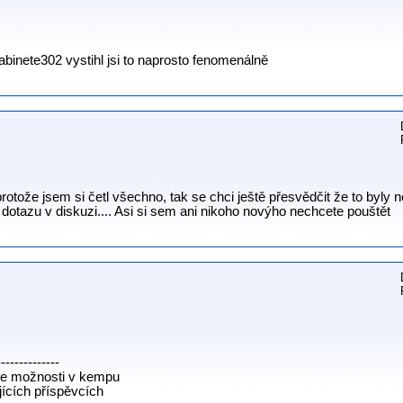
kabinete302 vystihl jsi to naprosto fenomenálně
protože jsem si četl všechno, tak se chci ještě přesvědčit že to byl
 dotazu v diskuzi.... Asi si sem ani nikoho novýho nechcete pouštět
--------------
 že možnosti v kempu
jících příspěvcích