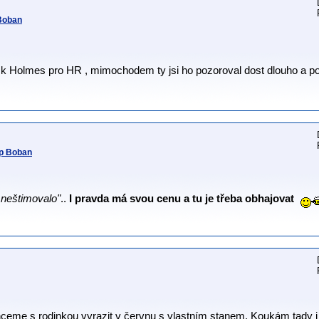
Boban
ock Holmes pro HR , mimochodem ty jsi ho pozoroval dost dlouho a po
mp Boban
 neštimovalo"
..
I pravda má svou cenu a tu je třeba obhajovat
ceme s rodinkou vyrazit v červnu s vlastním stanem. Koukám tady i 