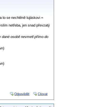
.a to se nechtěně lujáskovi =
slím netřeba, jen snad převzatý
útoky dané osobě nevmetl přímo do
wn)
wn)
Odpovědět
Citovat