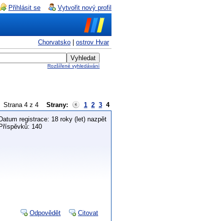
Přihlásit se
Vytvořit nový profil
Chorvatsko
|
ostrov Hvar
Rozšířené vyhledávání
Strana 4 z 4
Strany:
1
2
3
4
Datum registrace: 18 roky (let) nazpět
Příspěvků: 140
Odpovědět
Citovat