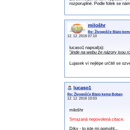
rozporuplné. Podle fotek se nám
milošhr
Re: Živogošće Blato ke
12. 12. 2016 07:10
lucaso1 napsal(a):
"
jinde na webu že názory jsou r
Lujasek ví nejlépe určitě se oz
lucaso1
Re: Živogošće Blato kemp Boban
12. 12. 2016 10:03
milošhr
Smazaná nepovolená citace.
Díky - to jste mi pomohl...