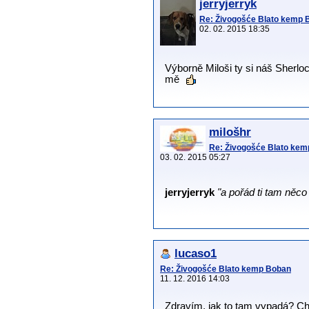
jerryjerryk
Re: Živogošće Blato kemp 
02. 02. 2015 18:35
Výborně Miloši ty si náš Sherl
mě
milošhr
Re: Živogošće Blato ke
03. 02. 2015 05:27
jerryjerryk
"a pořád ti tam něco
lucaso1
Re: Živogošće Blato kemp Boban
11. 12. 2016 14:03
Zdravím, jak to tam vypadá? Ch