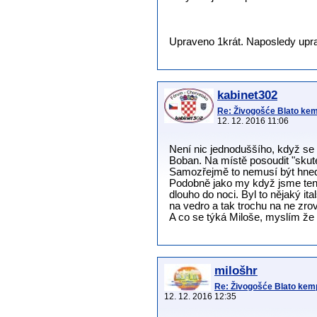
Upraveno 1krát. Naposledy uprav
kabinet302
Re: Živogošće Blato ke
12. 12. 2016 11:06
Není nic jednoduššího, když se
Boban. Na místě posoudit "skute
Samozřejmě to nemusí být hned, 
Podobně jako my když jsme tento
dlouho do noci. Byl to nějaký it
na vedro a tak trochu na ne zrov
A co se týká Miloše, myslím že 
milošhr
Re: Živogošće Blato ke
12. 12. 2016 12:35