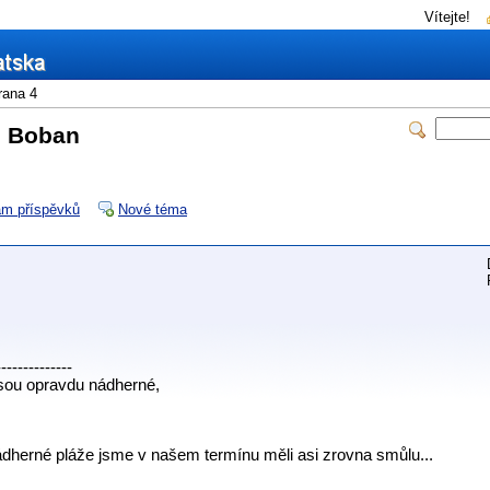
Vítejte!
rana 4
p Boban
m příspěvků
Nové téma
--------------
sou opravdu nádherné,
herné pláže jsme v našem termínu měli asi zrovna smůlu...