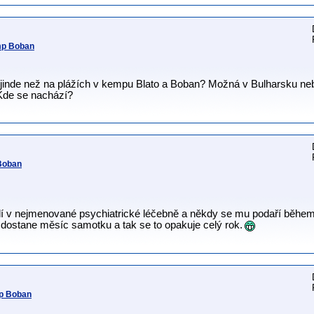
mp Boban
 jinde než na plážích v kempu Blato a Boban? Možná v Bulharsku neb
 Kde se nachází?
Boban
lí v nejmenované psychiatrické léčebně a někdy se mu podaří během v
í dostane měsíc samotku a tak se to opakuje celý rok.
mp Boban