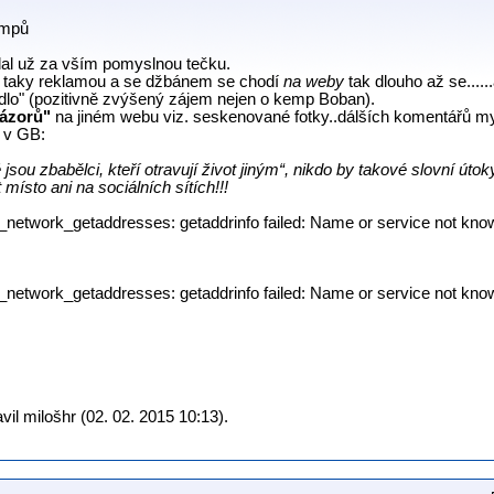
empů
lal už za vším pomyslnou tečku.
je taky reklamou a se džbánem se chodí
na weby
tak dlouho až se.....
edlo" (pozitivně zvýšený zájem nejen o kemp Boban).
názorů"
na jiném webu viz. seskenované fotky..dálších komentářů my
í v GB:
ové jsou zbabělci, kteří otravují život jiným“, nikdo by takové slovní 
místo ani na sociálních sítích!!!
p_network_getaddresses: getaddrinfo failed: Name or service not kno
p_network_getaddresses: getaddrinfo failed: Name or service not kno
il milošhr (02. 02. 2015 10:13).