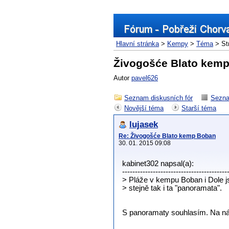
Hlavní stránka
>
Kempy
>
Téma
> St
Živogošće Blato kem
Autor
pavel626
Seznam diskusních fór
Sezna
Novější téma
Starší téma
lujasek
Re: Živogošće Blato kemp Boban
30. 01. 2015 09:08
kabinet302 napsal(a):
-----------------------------------------
> Pláže v kempu Boban i Dole j
> stejně tak i ta "panoramata".
S panoramaty souhlasím. Na nád