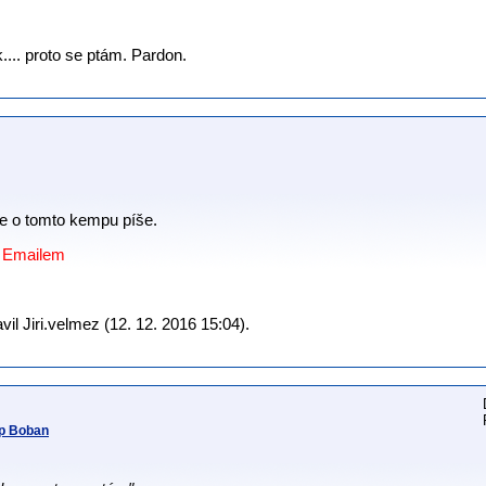
ak.... proto se ptám. Pardon.
e o tomto kempu píše.
o Emailem
il Jiri.velmez (12. 12. 2016 15:04).
mp Boban