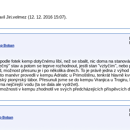
il Jiri.velmez (12. 12. 2016 15:07).
mp Boban
 podle fotek kemp dotyčnému líbí, než se sbalit, nic doma na stanov
čný" stav a potom se teprve rozhodnout, jestli stan "vztyčím", nebo
možnost přesunu je i po několika dnech. To je právě jedna z výhod s
 manévr provedli v kempu Adriatic u Primoštěnu, tenkrát hlavně kvůli
alský pionýrský tábor. Přesunuli jsme se do kempu Vranjica u Trogiru,
na nejčirejší vodu (ta se dala ale vydržet).
možnosti v kempu zhodnotil ve svých předcházejících příspěvcích do
mp Boban