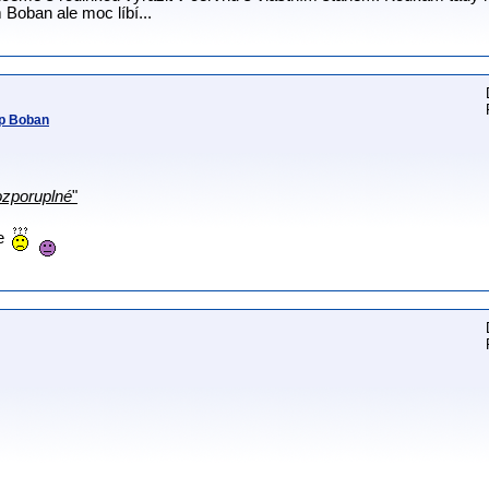
 Boban ale moc líbí...
mp Boban
ozporuplné
"
ve