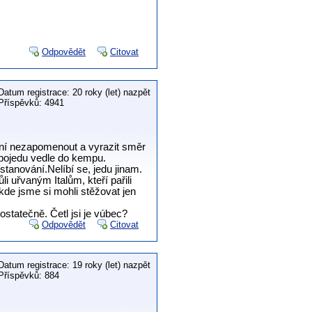
Odpovědět
Citovat
Datum registrace: 20 roky (let) nazpět
Příspěvků: 4941
ání nezapomenout a vyrazit směr
 pojedu vedle do kempu.
tanování.Nelíbí se, jedu jinam.
 uřvaným Italům, kteří pařili
 kde jsme si mohli stěžovat jen
statečně. Četl jsi je vúbec?
Odpovědět
Citovat
Datum registrace: 19 roky (let) nazpět
Příspěvků: 884