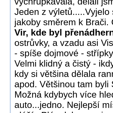
vychrupkávala, dělali js
Jeden z výletů.....Vyjelo
jakoby směrem k Brači. 
Vir, kde byl přenádher
ostrůvky, a vzadu asi Vi
- spíše dojmové - střípk
Velmi klidný a čistý - ikd
kdy si většina dělala ra
apod. Většinou tam byli
Možná kdybych více hled
auto...jedno. Nejlepší m