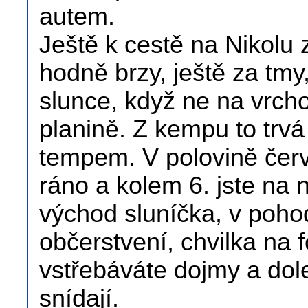
autem.
Ještě k cestě na Nikolu 
hodně brzy, ještě za tmy
slunce, když ne na vrcho
planině. Z kempu to trvá
tempem. V polovině červn
ráno a kolem 6. jste na 
východ sluníčka, v pohod
občerstvení, chvilka na 
vstřebáváte dojmy a dole
snídají.