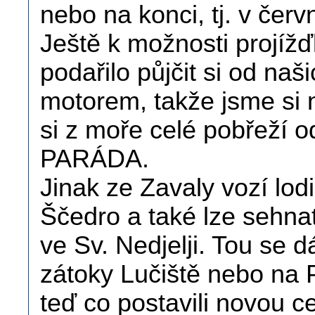
nebo na konci, tj. v červ
Ještě k možnosti projíž
podařilo půjčit si od naš
motorem, takže jsme si n
si z moře celé pobřeží 
PARÁDA.
Jinak ze Zavaly vozí lod
Ščedro a také lze sehnat
ve Sv. Nedjelji. Tou se 
zátoky Lučiště nebo na P
teď co postavili novou c