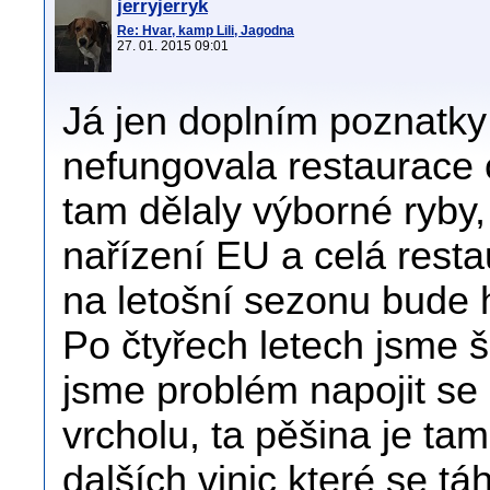
jerryjerryk
Re: Hvar, kamp Lili, Jagodna
27. 01. 2015 09:01
Já jen doplním poznatky 
nefungovala restaurace 
tam dělaly výborné ryby, 
nařízení EU a celá rest
na letošní sezonu bude 
Po čtyřech letech jsme š
jsme problém napojit se
vrcholu, ta pěšina je ta
dalších vinic které se tá