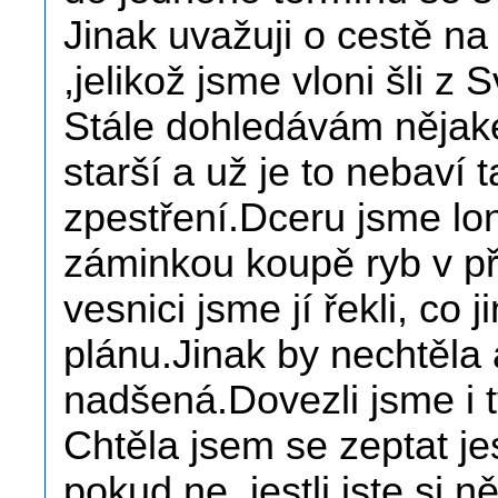
Jinak uvažuji o cestě n
,jelikož jsme vloni šli z
Stále dohledávám nějaké
starší a už je to nebaví
zpestření.Dceru jsme lon
záminkou koupě ryb v pří
vesnici jsme jí řekli, co
plánu.Jinak by nechtěla 
nadšená.Dovezli jsme i t
Chtěla jsem se zeptat jes
pokud ne, jestli jste si 