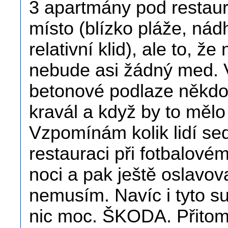
3 apartmány pod restaura
místo (blízko pláže, ná
relativní klid), ale to, ž
nebude asi žádný med. V
betonové podlaze někdo p
kravál a když by to měl
Vzpomínám kolik lidí se
restauraci při fotbalové
noci a pak ještě oslavova
nemusím. Navíc i tyto su
nic moc. ŠKODA. Přitom