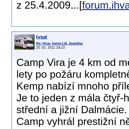
z 25.4.2009...[
forum.ihva
tvsat
Re: Hvar, kamp Lili, Jagodna
20. 02. 2011 18:22
Camp Vira je 4 km od mě
lety po požáru kompletn
Kemp nabízí mnoho přílež
Je to jeden z mála čtyř
střední a jižní Dalmácie.
Camp vyhrál prestižní 