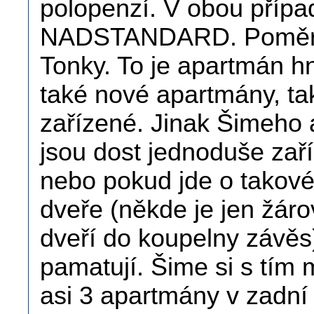
polopenzí. V obou přípa
NADSTANDARD. Poměrně 
Tonky. To je apartmán h
také nové apartmány, ta
zařízené. Jinak Šimeho 
jsou dost jednoduše zař
nebo pokud jde o takové 
dveře (někde je jen žár
dveří do koupelny závěs)
pamatují. Šime si s tím 
asi 3 apartmány v zadní 