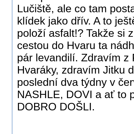
Lučiště, ale co tam posta
klídek jako dřív. A to je
položí asfalt!? Takže si
cestou do Hvaru ta nád
pár levandilí. Zdravím 
Hvaráky, zdravím Jitku d
poslední dva týdny v č
NASHLE, DOVI a ať to pr
DOBRO DOŠLI.