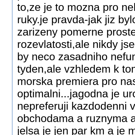
to,ze je to mozna pro n
ruky.je pravda-jak jiz b
zarizeny pomerne proste
rozevlatosti,ale nikdy j
by neco zasadniho nefu
tyden,ale vzhledem k to
morska premiera pro nas
optimalni...jagodna je urc
nepreferuji kazdodenni
obchodama a ruznyma a
jelsa je jen par km a je m