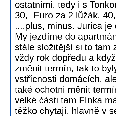
ostatními, tedy i s Tonk
30,- Euro za 2 lůžák, 40,
....plus, minus. Jurica j
My jezdíme do apartmánu
stále složitější si to tam
vždy rok dopředu a když 
změnit termín, tak to byl
vstřícnosti domácích, ale
také ochotni měnit termí
velké části tam Fínka má
těžko chytají, hlavně v 