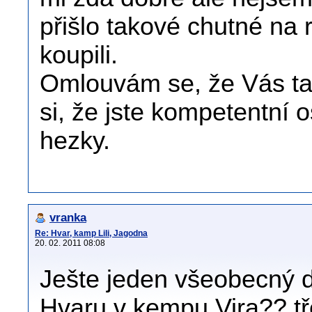
přišlo takové chutné na r
koupili.
Omlouvám se, že Vás tak
si, že jste kompetentní
hezky.
vranka
Re: Hvar, kamp Lili, Jagodna
20. 02. 2011 08:08
Ješte jeden všeobecný do
Hvaru v kempu Vira?? tř