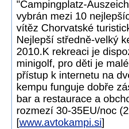
"Campingplatz-Auszeichn
vybrán mezi 10 nejlepš
vítěz Chorvatské turistic
Nejlepší středně-velký 
2010.K rekreaci je dispoz
minigolf, pro děti je mal
přístup k internetu na d
kempu funguje dobře zá
bar a restaurace a obch
rozmezí 30-35EU/noc (2 
[
www.avtokampi.si
]