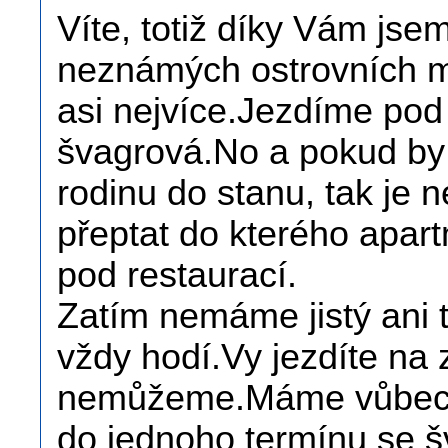
Víte, totiž díky Vám jse
neznámých ostrovních mís
asi nejvíce.Jezdíme pod 
švagrová.No a pokud by c
rodinu do stanu, tak je
přeptat do kterého apart
pod restaurací.
Zatím nemáme jistý ani t
vždy hodí.Vy jezdíte na
nemůžeme.Máme vůbec p
do jednoho termínu se š