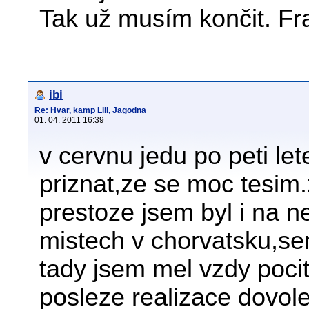
Tak už musím končit. F
ibi
Re: Hvar, kamp Lili, Jagodna
01. 04. 2011 16:39
v cervnu jedu po peti l
priznat,ze se moc tesim.
prestoze jsem byl i na n
mistech v chorvatsku,se
tady jsem mel vzdy poci
posleze realizace dovole