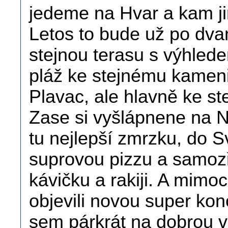
jedeme na Hvar a kam j
Letos to bude už po dvan
stejnou terasu s výhled
pláž ke stejnému kameni 
Plavac, ale hlavně ke
Zase si vyšlápnene na N
tu nejlepší zmrzku, do S
suprovou pizzu a samozř
kávičku a rakiji. A mimo
objevili novou super kon
sem párkrát na dobrou v