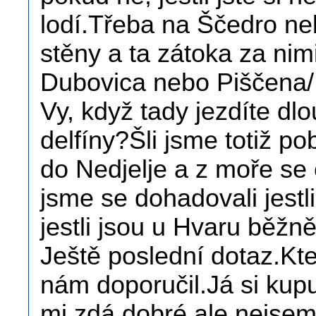
lodí.Třeba na Ščedro n
stěny a ta zátoka za nimi 
Dubovica nebo Piščena/
Vy, když tady jezdíte dlo
delfíny?Šli jsme totiž p
do Nedjelje a z moře se
jsme se dohadovali jestl
jestli jsou u Hvaru běžně
Ještě poslední dotaz.Kt
nám doporučil.Já si kupu
mi zdá dobré ale nejse