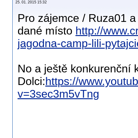
25. 01. 2015 15:32
Pro zájemce / Ruza01 a 
dané místo
http://www.c
jagodna-camp-lili-pytajc
No a ještě konkurenční 
Dolci:
https://www.youtu
v=3sec3m5vTng